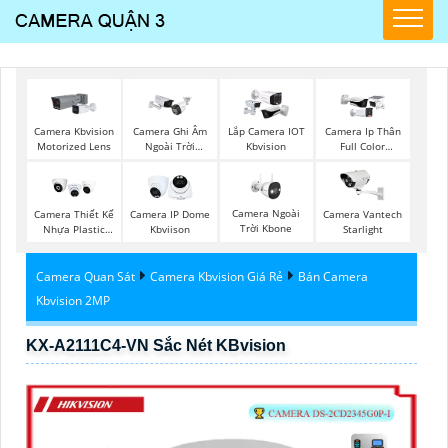
Camera Kbvision
Camera Ghi Âm
Lắp Camera IOT
Camera Ip Thân
Motorized Lens
Ngoài Trời
Kbvision
Full Color
Kbvision
Kbvision
Camera Ngoài
Camera Thiết Kế
Camera IP Dome
Camera Vantech
Trời Kbone
Nhựa Plastic
Kbviison
Starlight
Kbvision
Camera Quan Sát
Camera Kbvision Giá Rẻ
Bán Camera
Kbvision 2MP
KX-A2111C4-VN Sắc Nét KBvision