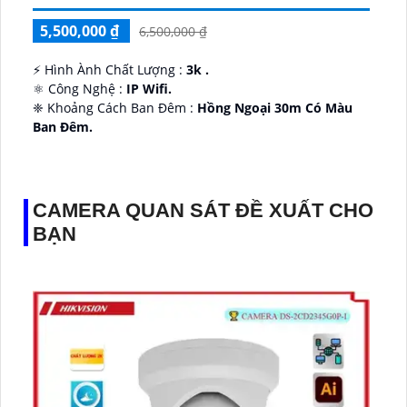
5,500,000 ₫
6,500,000 ₫
️⚡ Hình Ành Chất Lượng :
3k .
⚛️ Công Nghệ :
IP Wifi.
❈ Khoảng Cách Ban Đêm :
Hồng Ngoại 30m Có Màu
Ban Ðêm.
👑 Thiết Kế Camera
Xoay 360.
️✔️ Ưu Điểm :
Thu Âm Và Loa.
CAMERA QUAN SÁT ĐỀ XUẤT CHO
BẠN