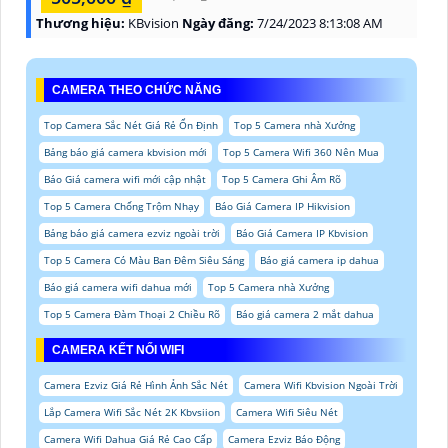
Thương hiệu:
KBvision
Ngày đăng:
7/24/2023 8:13:08 AM
CAMERA THEO CHỨC NĂNG
Top Camera Sắc Nét Giá Rẻ Ổn Định
Top 5 Camera nhà Xưởng
Bảng báo giá camera kbvision mới
Top 5 Camera Wifi 360 Nên Mua
Báo Giá camera wifi mới cập nhật
Top 5 Camera Ghi Âm Rõ
Top 5 Camera Chống Trộm Nhạy
Báo Giá Camera IP Hikvision
Bảng báo giá camera ezviz ngoài trời
Báo Giá Camera IP Kbvision
Top 5 Camera Có Màu Ban Đêm Siêu Sáng
Báo giá camera ip dahua
Báo giá camera wifi dahua mới
Top 5 Camera nhà Xưởng
Top 5 Camera Đàm Thoại 2 Chiều Rõ
Báo giá camera 2 mắt dahua
CAMERA KẾT NỐI WIFI
Camera Ezviz Giá Rẻ Hình Ảnh Sắc Nét
Camera Wifi Kbvision Ngoài Trời
Lắp Camera Wifi Sắc Nét 2K Kbvsiion
Camera Wifi Siêu Nét
Camera Wifi Dahua Giá Rẻ Cao Cấp
Camera Ezviz Báo Động