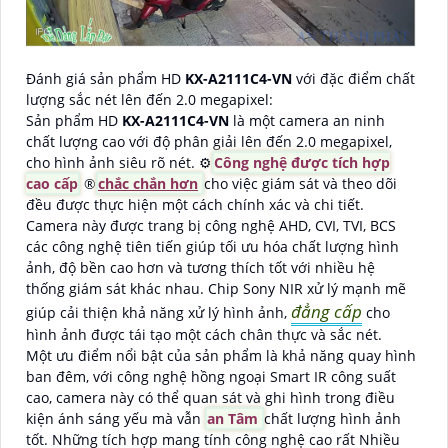
Đánh giá sản phẩm HD
KX-A2111C4-VN
với đặc điểm chất
lượng sắc nét lên đến 2.0 megapixel:
Sản phẩm HD
KX-A2111C4-VN
là một camera an ninh
chất lượng cao với độ phân giải lên đến 2.0 megapixel,
cho hình ảnh siêu rõ nét. ⚙
Công nghệ được tích hợp
cao cấp
®️
chắc chắn hơn
cho việc giám sát và theo dõi
đều được thực hiện một cách chính xác và chi tiết.
Camera này được trang bị công nghệ AHD, CVI, TVI, BCS
các công nghệ tiên tiến giúp tối ưu hóa chất lượng hình
ảnh, độ bền cao hơn và tương thích tốt với nhiều hệ
thống giám sát khác nhau. Chip Sony NIR xử lý mạnh mẽ
đẳng cấp
giúp cải thiện khả năng xử lý hình ảnh,
cho
hình ảnh được tái tạo một cách chân thực và sắc nét.
Một ưu điểm nổi bật của sản phẩm là khả năng quay hình
ban đêm, với công nghệ hồng ngoại Smart IR công suất
cao, camera này có thể quan sát và ghi hình trong điều
kiện ánh sáng yếu mà vẫn
an Tâm
chất lượng hình ảnh
tốt. Những tích hợp mang tính công nghệ cao rất Nhiều