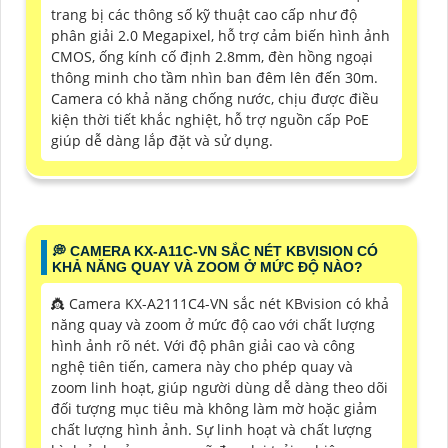
trang bị các thông số kỹ thuật cao cấp như độ
phân giải 2.0 Megapixel, hỗ trợ cảm biến hình ảnh
CMOS, ống kính cố định 2.8mm, đèn hồng ngoại
thông minh cho tầm nhìn ban đêm lên đến 30m.
Camera có khả năng chống nước, chịu được điều
kiện thời tiết khắc nghiệt, hỗ trợ nguồn cấp PoE
giúp dễ dàng lắp đặt và sử dụng.
️💭 CAMERA KX-A11C-VN SẮC NÉT KBVISION CÓ
KHẢ NĂNG QUAY VÀ ZOOM Ở MỨC ĐỘ NÀO?
👸 Camera KX-A2111C4-VN sắc nét KBvision có khả
năng quay và zoom ở mức độ cao với chất lượng
hình ảnh rõ nét. Với độ phân giải cao và công
nghệ tiên tiến, camera này cho phép quay và
zoom linh hoạt, giúp người dùng dễ dàng theo dõi
đối tượng mục tiêu mà không làm mờ hoặc giảm
chất lượng hình ảnh. Sự linh hoạt và chất lượng