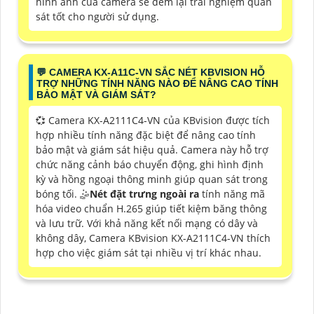
hình ảnh của camera sẽ đem lại trải nghiệm quan
sát tốt cho người sử dụng.
️💬 CAMERA KX-A11C-VN SẮC NÉT KBVISION HỖ
TRỢ NHỮNG TÍNH NĂNG NÀO ĐỂ NÂNG CAO TÍNH
BẢO MẬT VÀ GIÁM SÁT?
💞 Camera KX-A2111C4-VN của KBvision được tích
hợp nhiều tính năng đặc biệt để nâng cao tính
bảo mật và giám sát hiệu quả. Camera này hỗ trợ
chức năng cảnh báo chuyển động, ghi hình định
kỳ và hồng ngoại thông minh giúp quan sát trong
bóng tối. 🤹
Nét đặt trưng ngoài ra
tính năng mã
hóa video chuẩn H.265 giúp tiết kiệm băng thông
và lưu trữ. Với khả năng kết nối mạng có dây và
không dây, Camera KBvision KX-A2111C4-VN thích
hợp cho việc giám sát tại nhiều vị trí khác nhau.