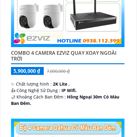
COMBO 4 CAMERA EZVIZ QUAY XOAY NGOÀI
TRỜI
5,900,000 ₫
7,000,000 ₫
✨ Chất lượng hình :
2K Lite .
👍 Công Nghệ Sử Dụng :
IP Wifi.
🌙 Khoảng Cách Ban Đêm :
Hồng Ngoại 30m Có Màu
Ban Ðêm.
🕉️ Cấu Tạo Camera
IP67 xoay 360.
️📡 Ưu Điểm :
Thu Âm Và Loa.