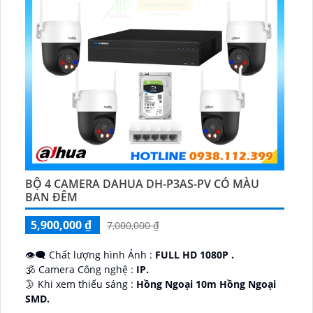
BỘ 4 CAMERA DAHUA DH-P3AS-PV CÓ MÀU
BAN ĐÊM
5,900,000 ₫
7,000,000 ₫
👁️‍🗨 Chất lượng hình Ảnh :
FULL HD 1080P .
🕉️ Camera Công nghệ :
IP.
🌛 Khi xem thiếu sáng :
Hồng Ngoại 10m Hồng Ngoại
SMD.