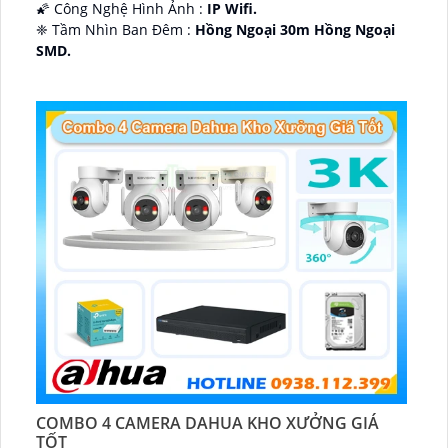
🌠 Công Nghệ Hình Ảnh :
IP Wifi.
❈ Tầm Nhìn Ban Đêm :
Hồng Ngoại 30m Hồng Ngoại
SMD.
🔩 Thiết Kế Camera
Dome Kim loại + Nhựa.
️✤ Khả Năng :
Thu Âm Và Loa.
COMBO 4 CAMERA DAHUA KHO XƯỞNG GIÁ
TỐT