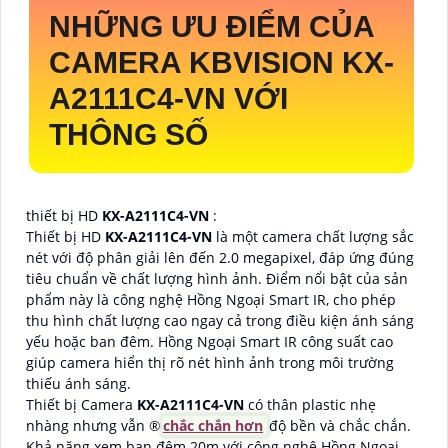
NHỮNG ƯU ĐIỂM CỦA
CAMERA KBVISION
KX-
A2111C4-VN
VỚI
THÔNG SỐ
thiết bị HD
KX-A2111C4-VN
:
Thiết bị HD
KX-A2111C4-VN
là một camera chất lượng sắc
nét với độ phân giải lên đến 2.0 megapixel, đáp ứng đúng
tiêu chuẩn về chất lượng hình ảnh. Điểm nổi bật của sản
phẩm này là công nghệ Hồng Ngoại Smart IR, cho phép
thu hình chất lượng cao ngay cả trong điều kiện ánh sáng
yếu hoặc ban đêm. Hồng Ngoại Smart IR công suất cao
giúp camera hiển thị rõ nét hình ảnh trong môi trường
thiếu ánh sáng.
Thiết bị Camera
KX-A2111C4-VN
có thân plastic nhẹ
nhàng nhưng vẫn ®️
chắc chắn hơn
độ bền và chắc chắn.
Khả năng xem ban đêm 20m với công nghệ Hồng Ngoại