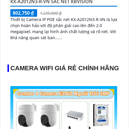
KX-A2012N3-R-VN SẮC NÉT KBVISION
802,750 ₫
1,235,000 ₫
Thiết bị Camera IP POE sắc nét KX-A2012N3-R-VN là lựa
chọn hoàn hảo với độ phân giải cao lên đến 2.0
megapixel, mang lại hình ảnh chất lượng và rõ nét. Với
khả năng quan sát ban......
CAMERA WIFI GIÁ RẺ CHÍNH HÃNG