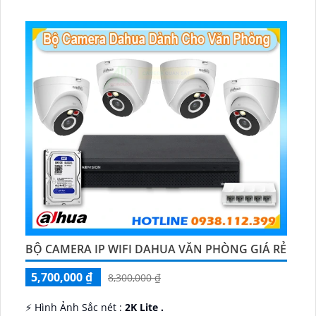
♊ Camera Thiết Kế
Dome Kim loại + Nhựa.
️💎 Chức Năng :
Thu Âm.
BỘ CAMERA IP WIFI DAHUA VĂN PHÒNG GIÁ RẺ
5,700,000 ₫
8,300,000 ₫
️⚡ Hình Ảnh Sắc nét :
2K Lite .