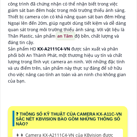
công trình đã chứng nhận có thể nhận biết trong việc
giám sát ban đêm hoặc trong môi trường thiếu ánh sáng.
Thiết bị camera còn có khả năng quan sát ban đêm Hồng
Ngoại lên đến 20m, giúp người dùng tiết kiệm và dễ dàng
quan sát trong môi trường thiếu ánh sáng. Với vật liệu là
Thân Plastic, sản phẩm
an Tâm
độ bền, chất lượng và
đáng tin cậy.
Sản phẩm HD
KX-A2111C4-VN
được sản xuất và phân
phối bởi An Thành Phát, một thương hiệu uy tín và chất
lượng trong lĩnh vực camera an ninh. Với những đặc tính
và ưu điểm trên, sản phẩm này thực sự đáng để sở hữu
cho việc nâng cao tính an toàn và an ninh cho không gian
của bạn.
️❓ THÔNG SỐ KỸ THUẬT CỦA CAMERA KX-A11C-VN
SẮC NÉT KBVISION BAO GỒM NHỮNG THÔNG SỐ
NÀO?
️👩‍👩 Camera KX-A2111C4-VN của KBvision được