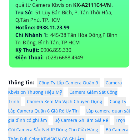
quả từ Camera Kbvision
KX-A2111C4-VN
.
Trụ Sở:
51 Lũy Bán Bích, P. Tân Thới Hòa,
Q.Tân Phú, TP.HCM
Hotline: 0938.11.23.99
Chi Nhánh 1:
445/38 Tân Hòa Đông,P Bình
Trị Đông, Bình Tân, TP HCM
Kỹ Thuật:
0906.855.330
Điện Thoại:
(028) 6688.4949
Thông Tin:
Công Ty Lắp Camera Quận 9
Camera
Kbvision Thương Hiệu Mỹ
Camera Giám Sát Công
Trình
Camera Xem Mã Vạch Chuyên Dụng
Công Ty
Lắp Camera Quận 6 Giá Rẻ Uy Tín
Lắp camera quan sát
gia đình có ghi âm
Bộ Camera Ghi âm Giá Rẻ
Trọn
Gói Camera Sắc Nét IP Dùng Cho Cửa Hàng
Bộ Camera
Thân Full Color KBVISION Có Ghi Âm