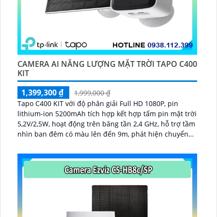
CAMERA AI NĂNG LƯỢNG MẶT TRỜI TAPO C400
KIT
1,399,300 ₫
1,999,000 ₫
Tapo C400 KIT với độ phân giải Full HD 1080P, pin
lithium-ion 5200mAh tích hợp kết hợp tấm pin mặt trời
5,2V/2,5W, hoạt động trên băng tần 2,4 GHz, hỗ trợ tầm
nhìn ban đêm có màu lên đến 9m, phát hiện chuyển
động và con người bằng AI, đồng thời lưu trữ dữ liệu
qua thẻ microSD lên đến 512GB