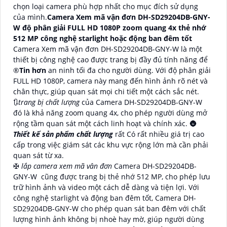
chọn loại camera phù hợp nhất cho mục đích sử dụng
của mình.
Camera Xem mã vận đơn DH-SD29204DB-GNY-
W độ phân giải FULL HD 1080P zoom quang 4x thẻ nhớ
512 MP công nghệ starlight hoặc động ban đêm tốt
Camera Xem mã vận đơn DH-SD29204DB-GNY-W là một
thiết bị công nghệ cao được trang bị đầy đủ tính năng để
®️
Tin hơn
an ninh tối đa cho người dùng. Với độ phân giải
FULL HD 1080P, camera này mang đến hình ảnh rõ nét và
chân thực, giúp quan sát mọi chi tiết một cách sắc nét.
🔃
trang bị chất lượng
của Camera DH-SD29204DB-GNY-W
đó là khả năng zoom quang 4x, cho phép người dùng mở
rộng tầm quan sát một cách linh hoạt và chính xác. 🌚
Thiết kế sản phẩm chất lượng
rất Có rất nhiều giá trị cao
cấp trong việc giám sát các khu vực rộng lớn mà cần phải
quan sát từ xa.
✠
lắp camera xem mã vân đơn
Camera DH-SD29204DB-
GNY-W cũng được trang bị thẻ nhớ 512 MP, cho phép lưu
trữ hình ảnh và video một cách dễ dàng và tiện lợi. Với
công nghệ starlight và động ban đêm tốt, Camera DH-
SD29204DB-GNY-W cho phép quan sát ban đêm với chất
lượng hình ảnh không bị nhoè hay mờ, giúp người dùng