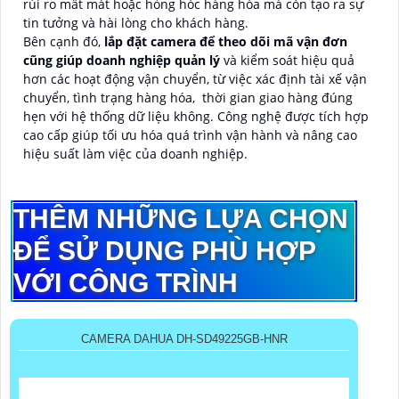
rủi ro mất mát hoặc hỏng hóc hàng hóa mà còn tạo ra sự
tin tưởng và hài lòng cho khách hàng.
Bên cạnh đó,
lắp đặt camera để theo dõi mã vận đơn
cũng giúp doanh nghiệp quản lý
và kiểm soát hiệu quả
hơn các hoạt động vận chuyển, từ việc xác định tài xế vận
chuyển, tình trạng hàng hóa, thời gian giao hàng đúng
hẹn với hệ thống dữ liệu không. Công nghệ được tích hợp
cao cấp giúp tối ưu hóa quá trình vận hành và nâng cao
hiệu suất làm việc của doanh nghiệp.
THÊM NHỮNG LỰA CHỌN
ĐỂ SỬ DỤNG PHÙ HỢP
VỚI CÔNG TRÌNH
CAMERA DAHUA DH-SD49225GB-HNR