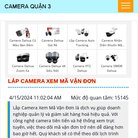
Camera Nhận
Camera Dahua Có
Camera Dahua
Lắp Camera Auto
Diện Khuôn Mặt
Màu Ban Đêm
Giá Rẻ
Tracking
Dahua
Camera Dahua
Camera Dahua 4K
Camera PTZ
Camera DWDR
Zoom Xa
Siêu Nét
Dahua
Dahua
LẮP CAMERA XEM MÃ VẬN ĐƠN
4/15/2024 11:02:04 AM
Mức độ quan tâm: 15145
Lắp Camera Xem Mã Vận Đơn là dịch vụ giúp doanh
nghiệp quản lý và giám sát hàng hoá hiệu quả. Với
công nghệ camera tiên tiến và hệ thống xem trực
tuyến, việc theo dõi mã vận đơn trở nên dễ dàng hơn
bao giờ hết. Quý khách sẽ có thể theo dõi lịch trình