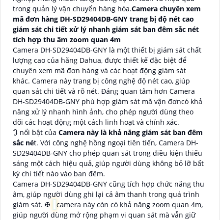
trong quản lý vận chuyển hàng hóa.
Camera chuyên xem
mã đơn hàng DH-SD29404DB-GNY trang bị độ nét cao
giám sát chi tiết xử lý nhanh giám sát ban đêm sắc nét
tích hợp thu âm zoom quan 4m
Camera DH-SD29404DB-GNY là một thiết bị giám sát chất
lượng cao của hãng Dahua, được thiết kế đặc biệt để
chuyên xem mã đơn hàng và các hoạt động giám sát
khác. Camera này trang bị công nghệ độ nét cao, giúp
quan sát chi tiết và rõ nét. Đáng quan tâm hơn Camera
DH-SD29404DB-GNY phù hợp giám sát mã vận đơncó khả
năng xử lý nhanh hình ảnh, cho phép người dùng theo
dõi các hoạt động một cách linh hoạt và chính xác.
🔃
nổi bật của
Camera này là khả năng giám sát ban đêm
sắc né
t. Với công nghệ hồng ngoại tiên tiến, Camera DH-
SD29404DB-GNY cho phép quan sát trong điều kiện thiếu
sáng một cách hiệu quả, giúp người dùng không bỏ lỡ bất
kỳ chi tiết nào vào ban đêm.
Camera DH-SD29404DB-GNY cũng tích hợp chức năng thu
âm, giúp người dùng ghi lại cả âm thanh trong quá trình
giám sát. ✠
camera này còn có khả năng zoom quan 4m,
giúp người dùng mở rộng phạm vi quan sát mà vẫn giữ