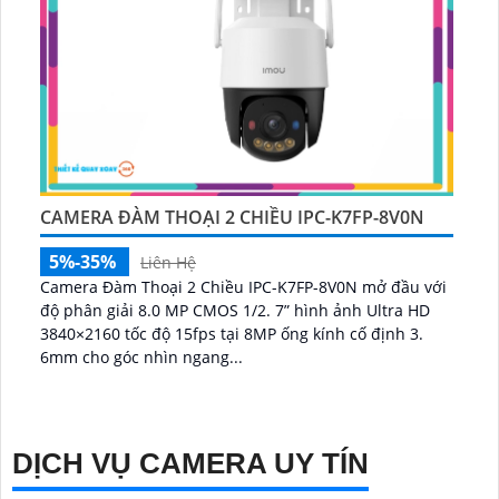
CAMERA ĐÀM THOẠI 2 CHIỀU IPC-K7FP-8V0N
5%-35%
Liên Hệ
Camera Đàm Thoại 2 Chiều IPC-K7FP-8V0N mở đầu với
độ phân giải 8.0 MP CMOS 1/2. 7” hình ảnh Ultra HD
3840×2160 tốc độ 15fps tại 8MP ống kính cố định 3.
6mm cho góc nhìn ngang...
DỊCH VỤ CAMERA UY TÍN