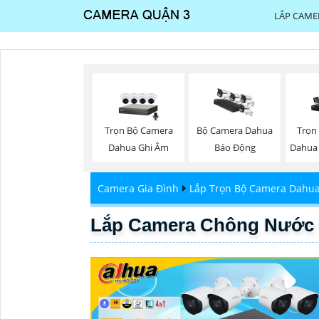
LẮP CAME
Trọn Bộ Camera
Trọn
Bộ Camera Dahua
Dahua Ghi Âm
Dahua
Báo Động
Camera Gia Đình
Lắp Trọn Bộ Camera Dahu
Lắp Camera Chông Nước 