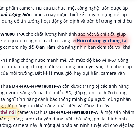
sản phẩm camera HD của Dahua, một công nghệ luôn được áp
chất lượng hơn
camera này được thiết kế chuyên dụng để lắp
n dụng để tin tưởng hoạt động ổn định và bền bỉ trong mọi điều
W1800TP-A
cho chất lượng hình ảnh sắc nét và chi tiết, giúp
 kiện quan trọng một cách rõ ràng. ⚛️
Hơn những gì chúng ta
g camera này để 🔄
an Tâm
khả năng nhìn ban đêm tốt, với khả
u.
khả năng chống nước mạnh mẽ, với mức độ bảo vệ IP67 Công
a có khả năng chống nước và chống bụi tuyệt vời, cho phép lắp
 của môi trường. Bất kể là mưa, gió, hay bụi bẩn, camera vẫn
 Dahua
DH-HAC-HFW1800TP-A
còn được trang bị các tính năng
ng ngược sáng và loại bỏ nhiễu 3D, giúp giảm các hiện tượng
g ta nghĩ tính năng cảnh báo thông minh giúp người dùng nhận
g, giúp nâng cao khả năng phát hiện và đáng tin cậy.
 thể nói
camera Dahua
DH-HAC-HFW1800TP-A
là một sản phẩm
năng chống nước chuyên dụng. Với khả năng ghi lại hình ảnh
rường, camera này là một giải pháp an ninh tuyệt vời cho việc lắp