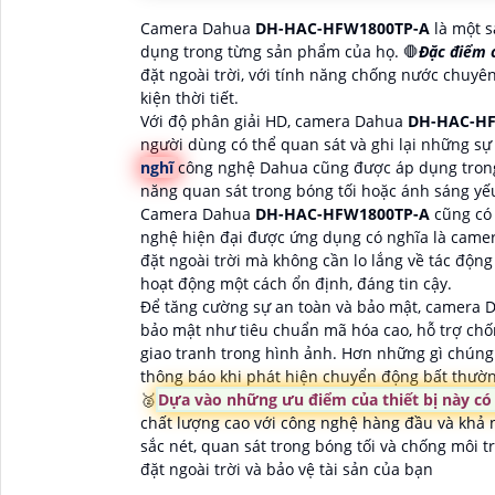
Camera Dahua
DH-HAC-HFW1800TP-A
là một 
dụng trong từng sản phẩm của họ. 🛑
Đặc điểm 
đặt ngoài trời, với tính năng chống nước chuyê
kiện thời tiết.
Với độ phân giải HD, camera Dahua
DH-HAC-HF
người dùng có thể quan sát và ghi lại những sự
nghĩ
công nghệ Dahua cũng được áp dụng tron
năng quan sát trong bóng tối hoặc ánh sáng yế
Camera Dahua
DH-HAC-HFW1800TP-A
cũng có 
nghệ hiện đại được ứng dụng có nghĩa là camer
đặt ngoài trời mà không cần lo lắng về tác động
hoạt động một cách ổn định, đáng tin cậy.
Để tăng cường sự an toàn và bảo mật, camera
bảo mật như tiêu chuẩn mã hóa cao, hỗ trợ chố
giao tranh trong hình ảnh. Hơn những gì chún
thông báo khi phát hiện chuyển động bất thườn
️🥈
Dựa vào những ưu điểm của thiết bị này có
chất lượng cao với công nghệ hàng đầu và khả 
sắc nét, quan sát trong bóng tối và chống môi t
đặt ngoài trời và bảo vệ tài sản của bạn