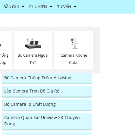
ĐẦU GHI
PHỤ KIỆN
TƯ VẤN
hống
Bộ Camera Ngoài
Camera Kbone
ncop
Trời
Cube
Bô Camera Chống Trộm Hikvision
Lắp Camera Trọn Bộ Giá Rẻ
Bộ Camera Ip Chất Lượng
Camera Quan Sát Uniview 2K Chuyên
Dụng