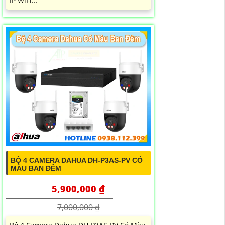
IP WiFi...
BỘ 4 CAMERA DAHUA DH-P3AS-PV CÓ
MÀU BAN ĐÊM
5,900,000 ₫
7,000,000 ₫