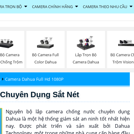
RA TRỌN BỘ
CAMERA CHÍNH HÃNG
CAMERA THEO NHU CẦU
 Bộ Camera
Bộ Camera Full
Bộ Camera C
Lắp Trọn Bộ
 Chống Trộm
Color Dahua
Trộm Visio
Camera Dahua
a
Camera Dahua Full Hd 1080P
Chuyên Dụng Sắt Nét
Nguyên bộ lắp camera chống nước chuyên dụng
Dahua là một hệ thống giám sát an ninh tốt nhất hiện
nay. Được phát triển và sản xuất bởi Dahua
Technology, một trong những nhà cung cấp hàng đầu