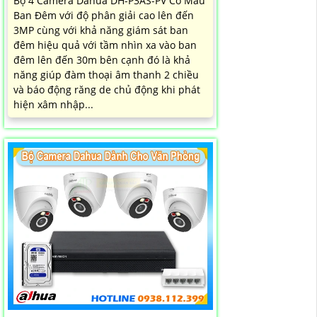
Bộ 4 Camera Dahua DH-P3AS-PV Có Màu
Ban Đêm với độ phân giải cao lên đến
3MP cùng với khả năng giám sát ban
đêm hiệu quả với tầm nhìn xa vào ban
đêm lên đến 30m bên cạnh đó là khả
năng giúp đàm thoại âm thanh 2 chiều
và báo động răng de chủ động khi phát
hiện xâm nhập...