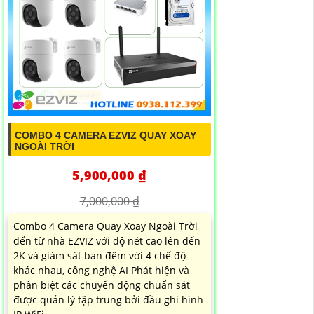
COMBO 4 CAMERA EZVIZ QUAY XOAY
NGOÀI TRỜI
5,900,000 ₫
7,000,000 ₫
Combo 4 Camera Quay Xoay Ngoài Trời
đến từ nhà EZVIZ với độ nét cao lên đến
2K và giám sát ban đêm với 4 chế độ
khác nhau, công nghệ AI Phát hiện và
phân biệt các chuyển động chuẩn sát
được quản lý tập trung bởi đầu ghi hình