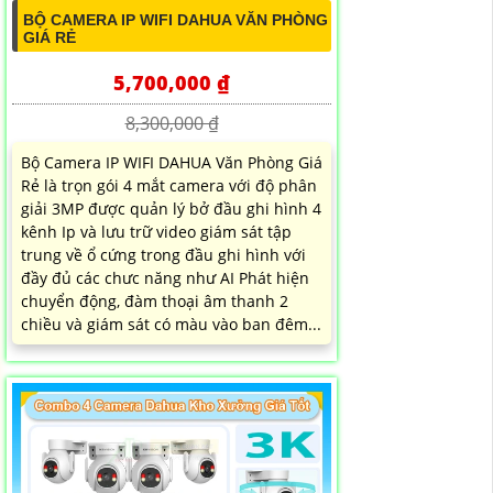
BỘ CAMERA IP WIFI DAHUA VĂN PHÒNG
GIÁ RẺ
5,700,000 ₫
8,300,000 ₫
Bộ Camera IP WIFI DAHUA Văn Phòng Giá
Rẻ là trọn gói 4 mắt camera với độ phân
giải 3MP được quản lý bở đầu ghi hình 4
kênh Ip và lưu trữ video giám sát tập
trung về ổ cứng trong đầu ghi hình với
đầy đủ các chưc năng như AI Phát hiện
chuyển động, đàm thoại âm thanh 2
chiều và giám sát có màu vào ban đêm...