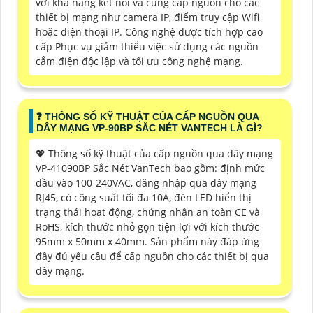
với khả năng kết nối và cung cấp nguồn cho các
thiết bị mạng như camera IP, điểm truy cập Wifi
hoặc điện thoại IP. Công nghệ được tích hợp cao
cấp Phục vụ giảm thiểu việc sử dụng các nguồn
cắm điện độc lập và tối ưu công nghệ mạng.
❓ THÔNG SỐ KỸ THUẬT CỦA CẤP NGUỒN QUA
DÂY MẠNG VP-90BP SẮC NÉT VANTECH LÀ GÌ?
💖 Thông số kỹ thuật của cấp nguồn qua dây mạng
VP-41090BP Sắc Nét VanTech bao gồm: định mức
đầu vào 100-240VAC, đăng nhập qua dây mạng
RJ45, có công suất tối đa 10A, đèn LED hiển thị
trạng thái hoạt động, chứng nhận an toàn CE và
RoHS, kích thước nhỏ gọn tiện lợi với kích thước
95mm x 50mm x 40mm. Sản phẩm này đáp ứng
đầy đủ yêu cầu để cấp nguồn cho các thiết bị qua
dây mạng.