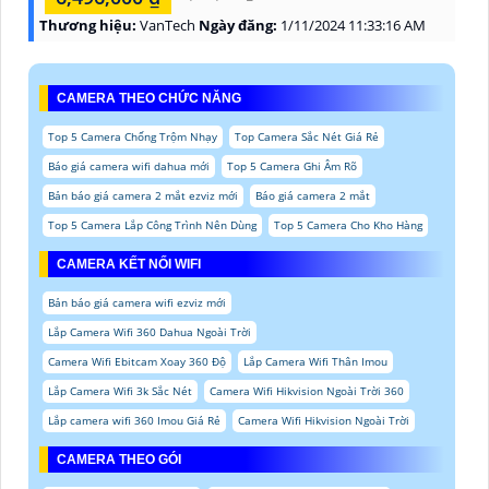
Thương hiệu:
VanTech
Ngày đăng:
1/11/2024 11:33:16 AM
CAMERA THEO CHỨC NĂNG
Top 5 Camera Chống Trộm Nhạy
Top Camera Sắc Nét Giá Rẻ
Báo giá camera wifi dahua mới
Top 5 Camera Ghi Âm Rõ
Bản báo giá camera 2 mắt ezviz mới
Báo giá camera 2 mắt
Top 5 Camera Lắp Công Trình Nên Dùng
Top 5 Camera Cho Kho Hàng
CAMERA KẾT NỐI WIFI
Bản báo giá camera wifi ezviz mới
Lắp Camera Wifi 360 Dahua Ngoài Trời
Camera Wifi Ebitcam Xoay 360 Độ
Lắp Camera Wifi Thân Imou
Lắp Camera Wifi 3k Sắc Nét
Camera Wifi Hikvision Ngoài Trời 360
Lắp camera wifi 360 Imou Giá Rẻ
Camera Wifi Hikvision Ngoài Trời
CAMERA THEO GÓI