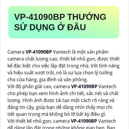
VP-41090BP
THƯỚNG
SỬ DỤNG Ở ĐÂU
Camera
VP-41090BP
Vantech là một sản phẩm
camera chất lượng cao, thiết kế nhỏ gọn, được thiết
kế đặc biệt cho việc lắp đặt trong nhà. Với tính năng
và hiệu suất vượt trội, nó là sự lựa chọn lý tưởng
cho cửa hàng, gia đình và văn phòng.
Với độ phân giải cao, camera
VP-41090BP
Vantech
cho phép bạn xem hình ảnh chi tiết, sắc nét và chất
lượng. Hình ảnh được tái tạo một cách rõ ràng và
đáng tin cậy, giúp bạn dễ dàng nhìn thấy mọi chi
tiết quan trọng mà không bỏ lỡ bất kỳ điều gì.
Với thiết kế nhỏ gọn, camera
VP-41090BP
Vantech
dễ dàng lắp đặt trong những không gian hẹp. Bạn