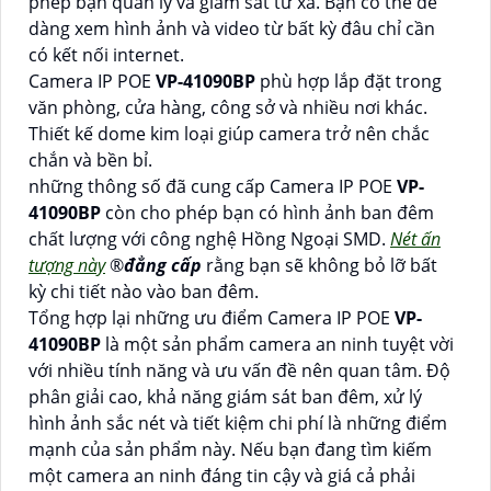
phép bạn quản lý và giám sát từ xa. Bạn có thể dễ
dàng xem hình ảnh và video từ bất kỳ đâu chỉ cần
có kết nối internet.
Camera IP POE
VP-41090BP
phù hợp lắp đặt trong
văn phòng, cửa hàng, công sở và nhiều nơi khác.
Thiết kế dome kim loại giúp camera trở nên chắc
chắn và bền bỉ.
những thông số đã cung cấp Camera IP POE
VP-
41090BP
còn cho phép bạn có hình ảnh ban đêm
chất lượng với công nghệ Hồng Ngoại SMD.
Nét ấn
tượng này
®️
đẳng cấp
rằng bạn sẽ không bỏ lỡ bất
kỳ chi tiết nào vào ban đêm.
Tổng hợp lại những ưu điểm Camera IP POE
VP-
41090BP
là một sản phẩm camera an ninh tuyệt vời
với nhiều tính năng và ưu vấn đề nên quan tâm. Độ
phân giải cao, khả năng giám sát ban đêm, xử lý
hình ảnh sắc nét và tiết kiệm chi phí là những điểm
mạnh của sản phẩm này. Nếu bạn đang tìm kiếm
một camera an ninh đáng tin cậy và giá cả phải