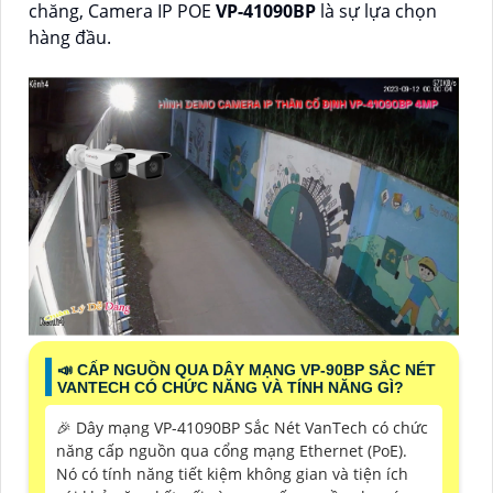
chăng, Camera IP POE
VP-41090BP
là sự lựa chọn
hàng đầu.
📣 CẤP NGUỒN QUA DÂY MẠNG VP-90BP SẮC NÉT
VANTECH CÓ CHỨC NĂNG VÀ TÍNH NĂNG GÌ?
️🎉 Dây mạng VP-41090BP Sắc Nét VanTech có chức
năng cấp nguồn qua cổng mạng Ethernet (PoE).
Nó có tính năng tiết kiệm không gian và tiện ích