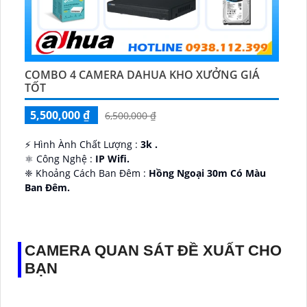
COMBO 4 CAMERA DAHUA KHO XƯỞNG GIÁ
TỐT
5,500,000 ₫
6,500,000 ₫
️⚡ Hình Ành Chất Lượng :
3k .
⚛️ Công Nghệ :
IP Wifi.
❈ Khoảng Cách Ban Đêm :
Hồng Ngoại 30m Có Màu
Ban Ðêm.
👑 Thiết Kế Camera
Xoay 360.
️✔️ Ưu Điểm :
Thu Âm Và Loa.
CAMERA QUAN SÁT ĐỀ XUẤT CHO
BẠN