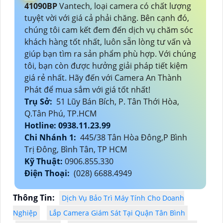
41090BP
Vantech, loại camera có chất lượng
tuyệt vời với giá cả phải chăng. Bên cạnh đó,
chúng tôi cam kết đem đến dịch vụ chăm sóc
khách hàng tốt nhất, luôn sẵn lòng tư vấn và
giúp bạn tìm ra sản phẩm phù hợp. Với chúng
tôi, bạn còn được hưởng giải pháp tiết kiệm
giá rẻ nhất. Hãy đến với Camera An Thành
Phát để mua sắm với giá tốt nhất!
Trụ Sở:
51 Lũy Bán Bích, P. Tân Thới Hòa,
Q.Tân Phú, TP.HCM
Hotline: 0938.11.23.99
Chi Nhánh 1:
445/38 Tân Hòa Đông,P Bình
Trị Đông, Bình Tân, TP HCM
Kỹ Thuật:
0906.855.330
Điện Thoại:
(028) 6688.4949
Thông Tin:
Dịch Vụ Bảo Trì Máy Tính Cho Doanh
Nghiệp
Lắp Camera Giám Sát Tại Quận Tân Bình