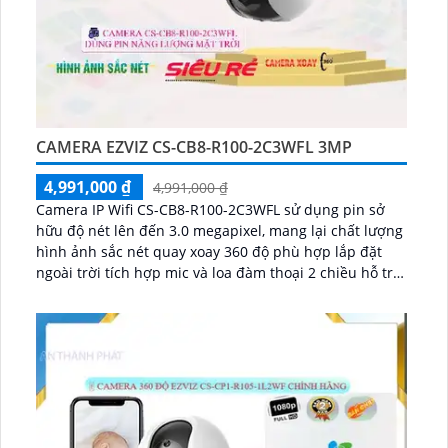
CAMERA EZVIZ CS-CB8-R100-2C3WFL 3MP
4,991,000 ₫
4,991,000 ₫
Camera IP Wifi CS-CB8-R100-2C3WFL sử dụng pin sở
hữu độ nét lên đến 3.0 megapixel, mang lại chất lượng
hình ảnh sắc nét quay xoay 360 độ phù hợp lắp đặt
ngoài trời tích hợp mic và loa đàm thoại 2 chiều hỗ trợ
pin 10400mAh, hoạt động 210 ngày ở chế độ tiết kiệm
...