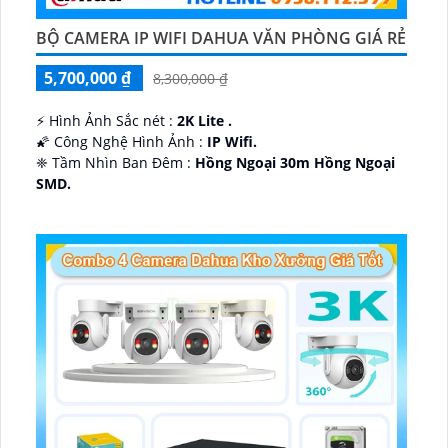
BỘ CAMERA IP WIFI DAHUA VĂN PHÒNG GIÁ RẺ
5,700,000 ₫
8,300,000 ₫
️⚡ Hình Ảnh Sắc nét :
2K Lite .
🌠 Công Nghệ Hình Ảnh :
IP Wifi.
❈ Tầm Nhìn Ban Đêm :
Hồng Ngoại 30m Hồng Ngoại
SMD.
🔩 Thiết Kế Camera
Dome Kim loại + Nhựa.
️✤ Khả Năng :
Thu Âm Và Loa.