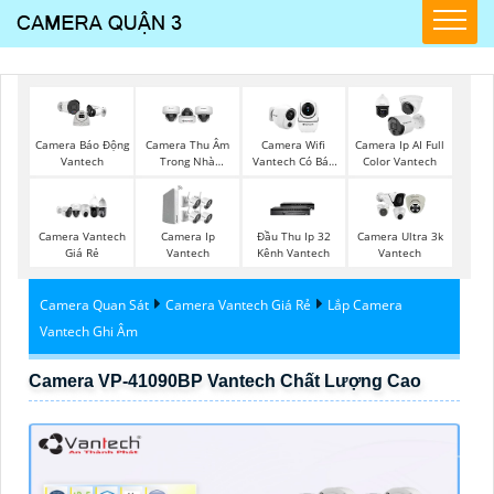
Camera Thu Âm
Camera Wifi
Camera Ip AI Full
Camera Báo Động
Trong Nhà
Vantech Có Báo
Color Vantech
Vantech
Vantech
Động
Camera Vantech
Camera Ip
Đầu Thu Ip 32
Camera Ultra 3k
Giá Rẻ
Vantech
Kênh Vantech
Vantech
Camera Quan Sát
Camera Vantech Giá Rẻ
Lắp Camera
Vantech Ghi Âm
Camera VP-41090BP Vantech Chất Lượng Cao