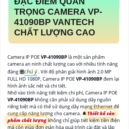
ĐẶC ĐIỂM QUAN
TRỌNG CAMERA
VP-
41090BP
VANTECH
CHẤT LƯỢNG CAO
Camera IP POE
VP-41090BP
là một sản phẩm
camera an ninh chất lượng cao với nhiều tính năng
chú ý
đáng 🎛
. Với độ phân giải hình ảnh 2.0 MP
FULL HD 1080P, Camera IP POE
VP-41090BP
đem lại
hình ảnh sắc nét và chi tiết.
Nhờ vào tính năng tiết kiệm chi phí, Camera IP POE
VP-41090BP
không cần phải sử dụng dây nguồn
riêng biệt mà có thể sử dụng dây mạng Ethernet để
cung cấp năng lượng cho camera. 🔔
Thiết kế sản
phẩm chất lượng
không chỉ giúp tiết kiệm tiền điện
mà còn giúp đơn giản hóa quá trình cài đặt và lắp