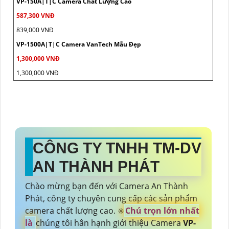
VP-150A|T|C Camera Chất Lượng Cao
587,300 VNĐ
839,000 VNĐ
VP-1500A|T|C Camera VanTech Mẫu Đẹp
1,300,000 VNĐ
1,300,000 VNĐ
CÔNG TY TNHH TM-DV
AN THÀNH PHÁT
Chào mừng bạn đến với Camera An Thành
Phát, công ty chuyên cung cấp các sản phẩm
camera chất lượng cao. ✳️
Chú trọn lớn nhất
là
chúng tôi hân hạnh giới thiệu Camera
VP-