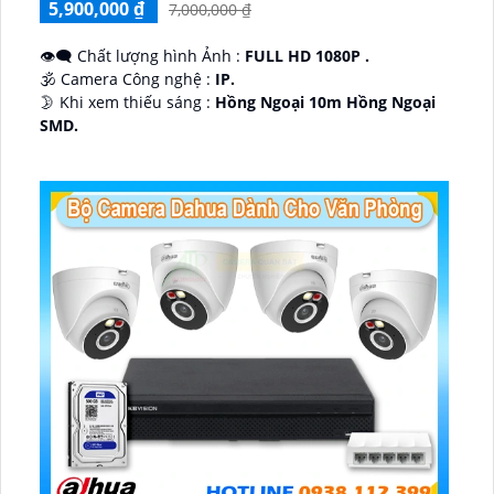
5,900,000 ₫
7,000,000 ₫
👁️‍🗨 Chất lượng hình Ảnh :
FULL HD 1080P .
🕉️ Camera Công nghệ :
IP.
🌛 Khi xem thiếu sáng :
Hồng Ngoại 10m Hồng Ngoại
SMD.
♊ Camera Thiết Kế
Dome Kim loại + Nhựa.
️💎 Chức Năng :
Thu Âm.