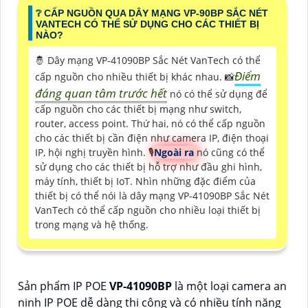
❔ CẤP NGUỒN QUA DÂY MẠNG VP-90BP SẮC NÉT
VANTECH CÓ THỂ SỬ DỤNG CHO CÁC THIẾT BỊ
NÀO?
🤴 Dây mạng VP-41090BP Sắc Nét VanTech có thể
Điểm
cấp nguồn cho nhiều thiết bị khác nhau. 📸
đáng quan tâm trước hết
nó có thể sử dụng để
cấp nguồn cho các thiết bị mạng như switch,
router, access point. Thứ hai, nó có thể cấp nguồn
cho các thiết bị cần điện như camera IP, điện thoại
IP, hội nghị truyền hình. 🎙
Ngoài ra
nó cũng có thể
sử dụng cho các thiết bị hỗ trợ như đầu ghi hình,
máy tính, thiết bị IoT. Nhìn những đặc điểm của
thiết bị có thể nói là dây mạng VP-41090BP Sắc Nét
VanTech có thể cấp nguồn cho nhiều loại thiết bị
trong mạng và hệ thống.
Sản phẩm IP POE
VP-41090BP
là một loại camera an
ninh IP POE dễ dàng thi công và có nhiều tính năng