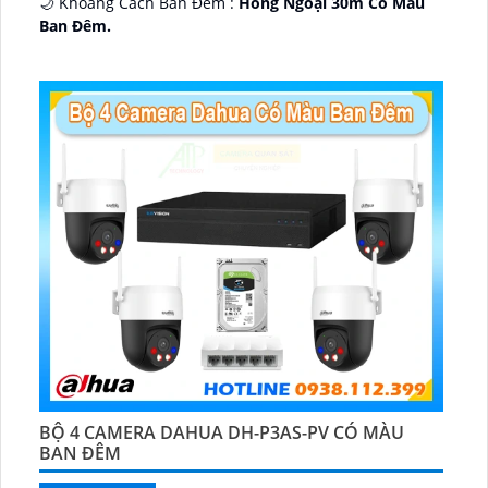
🌙 Khoảng Cách Ban Đêm :
Hồng Ngoại 30m Có Màu
Ban Ðêm.
🕉️ Cấu Tạo Camera
IP67 xoay 360.
️📡 Ưu Điểm :
Thu Âm Và Loa.
BỘ 4 CAMERA DAHUA DH-P3AS-PV CÓ MÀU
BAN ĐÊM