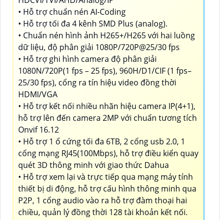
• Hỗ trợ chuẩn nén AI-Coding
• Hỗ trợ tối đa 4 kênh SMD Plus (analog).
• Chuẩn nén hình ảnh H265+/H265 với hai luồng
dữ liệu, độ phân giải 1080P/720P@25/30 fps
• Hỗ trợ ghi hình camera độ phân giải
1080N/720P(1 fps – 25 fps), 960H/D1/CIF (1 fps–
25/30 fps), cổng ra tín hiệu video đồng thời
HDMI/VGA
• Hỗ trợ kết nối nhiều nhãn hiệu camera IP(4+1),
hỗ trợ lên đến camera 2MP với chuẩn tương tích
Onvif 16.12
• Hỗ trợ 1 ổ cứng tối đa 6TB, 2 cổng usb 2.0, 1
cổng mạng RJ45(100Mbps), hỗ trợ điều kiển quay
quét 3D thông minh với giao thức Dahua
• Hỗ trợ xem lại và trực tiếp qua mạng máy tính
thiết bị di động, hỗ trợ cấu hình thông minh qua
P2P, 1 cổng audio vào ra hỗ trợ đàm thoại hai
chiều, quản lý đồng thời 128 tài khoản kết nối.