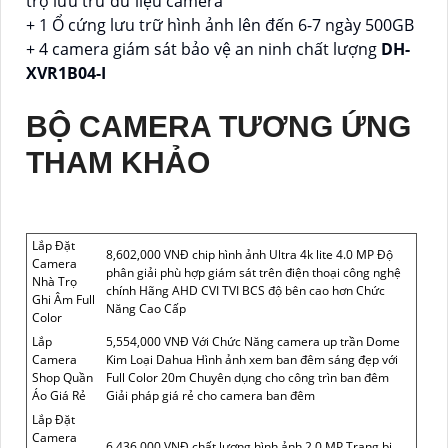
trợ lưu trữ dữ liệu camera
+ 1 Ổ cứng lưu trữ hình ảnh lên đến 6-7 ngày 500GB
+ 4 camera giám sát bảo vệ an ninh chất lượng
DH-
XVR1B04-I
BỘ CAMERA TƯƠNG ỨNG
THAM KHẢO
Lắp Đặt
8,602,000 VNĐ chip hình ảnh Ultra 4k lite 4.0 MP Độ
Camera
phân giải phù hợp giám sát trên điện thoại công nghệ
Nhà Trọ
chính Hãng AHD CVI TVI BCS độ bên cao hơn Chức
Ghi Âm Full
Năng Cao Cấp
Color
Lắp
5,554,000 VNĐ Với Chức Năng camera up trần Dome
Camera
Kim Loại Dahua Hình ảnh xem ban đêm sáng đẹp với
Shop Quần
Full Color 20m Chuyên dụng cho công trìn ban đêm
Áo Giá Rẻ
Giải pháp giá rẻ cho camera ban đêm
Lắp Đặt
Camera
6,436,000 VNĐ chất lượng hình ảnh 2.0 MP Trang bị