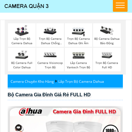
Trọn Bộ Camera
Trọn Bộ Camera
Lắp Trọn Bộ
Bộ Camera Dahua
Dahua Chống
Dahua Ghi Âm
Camera Dahua
Báo Động
Trộm
Bộ Camera Full
Camera Visioncop
Lắp Camera
Trọn Bộ Camera
Color Dahua
Trọn Bộ
Vantech Trọn Bộ
Full HD
Camera Chuyên Kho Hàng
Lắp Trọn Bộ Camera Dahua
Bộ Camera Gia Đình Giá Rẻ FULL HD