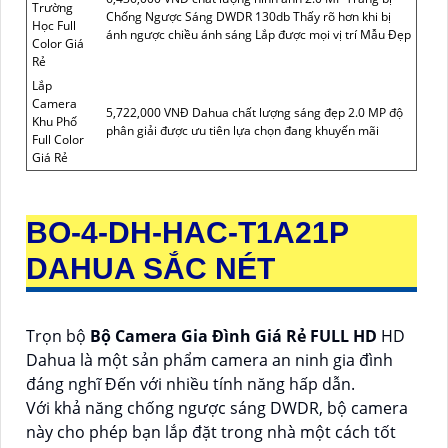
Trường
Chống Ngược Sáng DWDR 130db Thấy rõ hơn khi bị
Học Full
ánh ngược chiều ánh sáng Lắp được mọi vị trí Mẫu Đẹp
Color Giá
Rẻ
Lắp
Camera
5,722,000 VNĐ Dahua chất lượng sáng đẹp 2.0 MP độ
Khu Phố
phân giải được ưu tiên lựa chọn đang khuyến mãi
Full Color
Giá Rẻ
BO-4-
DH-HAC-T1A21P
DAHUA SẮC NÉT
Trọn bộ
Bộ Camera Gia Đình Giá Rẻ FULL HD
HD
Dahua là một sản phẩm camera an ninh gia đình
đáng nghĩ Đến với nhiều tính năng hấp dẫn.
Với khả năng chống ngược sáng DWDR, bộ camera
này cho phép bạn lắp đặt trong nhà một cách tốt