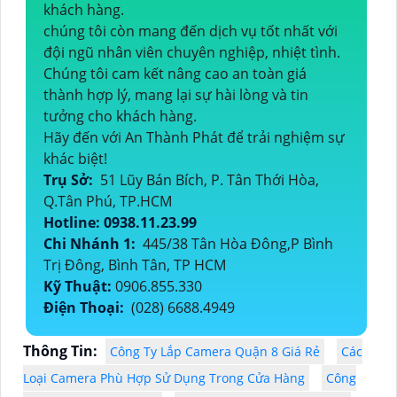
khách hàng.
chúng tôi còn mang đến dịch vụ tốt nhất với
đội ngũ nhân viên chuyên nghiệp, nhiệt tình.
Chúng tôi cam kết nâng cao an toàn giá
thành hợp lý, mang lại sự hài lòng và tin
tưởng cho khách hàng.
Hãy đến với An Thành Phát để trải nghiệm sự
khác biệt!
Trụ Sở:
51 Lũy Bán Bích, P. Tân Thới Hòa,
Q.Tân Phú, TP.HCM
Hotline: 0938.11.23.99
Chi Nhánh 1:
445/38 Tân Hòa Đông,P Bình
Trị Đông, Bình Tân, TP HCM
Kỹ Thuật:
0906.855.330
Điện Thoại:
(028) 6688.4949
Thông Tin:
Công Ty Lắp Camera Quận 8 Giá Rẻ
Các
Loại Camera Phù Hợp Sử Dụng Trong Cửa Hàng
Công