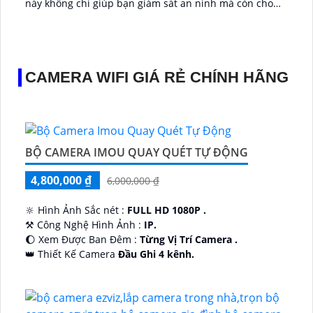
này không chỉ giúp bạn giám sát an ninh mà còn cho
phép thu âm và phát âm thanh trong phạm vi 3m...
CAMERA WIFI GIÁ RẺ CHÍNH HÃNG
BỘ CAMERA IMOU QUAY QUÉT TỰ ĐỘNG
4,800,000 ₫
6,000,000 ₫
🔆 Hình Ảnh Sắc nét :
FULL HD 1080P .
⚒ Công Nghệ Hình Ảnh :
IP.
🌔 Xem Được Ban Đêm :
Từng Vị Trí Camera .
👑 Thiết Kế Camera
Đầu Ghi 4 kênh.
️🔮 Đặt Điểm :
Công Nghệ AI.