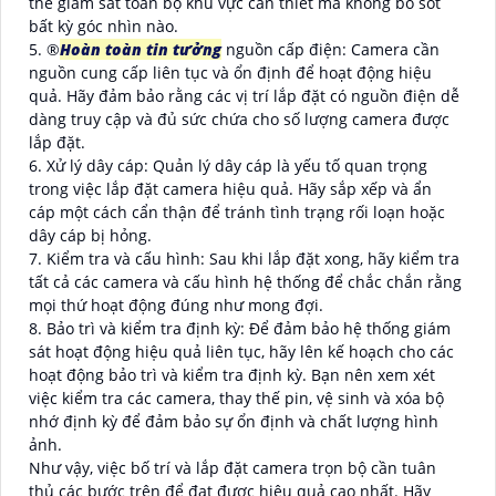
thể giám sát toàn bộ khu vực cần thiết mà không bỏ sót
bất kỳ góc nhìn nào.
5. ®️
Hoàn toàn tin tưởng
nguồn cấp điện: Camera cần
nguồn cung cấp liên tục và ổn định để hoạt động hiệu
quả. Hãy đảm bảo rằng các vị trí lắp đặt có nguồn điện dễ
dàng truy cập và đủ sức chứa cho số lượng camera được
lắp đặt.
6. Xử lý dây cáp: Quản lý dây cáp là yếu tố quan trọng
trong việc lắp đặt camera hiệu quả. Hãy sắp xếp và ẩn
cáp một cách cẩn thận để tránh tình trạng rối loạn hoặc
dây cáp bị hỏng.
7. Kiểm tra và cấu hình: Sau khi lắp đặt xong, hãy kiểm tra
tất cả các camera và cấu hình hệ thống để chắc chắn rằng
mọi thứ hoạt động đúng như mong đợi.
8. Bảo trì và kiểm tra định kỳ: Để đảm bảo hệ thống giám
sát hoạt động hiệu quả liên tục, hãy lên kế hoạch cho các
hoạt động bảo trì và kiểm tra định kỳ. Bạn nên xem xét
việc kiểm tra các camera, thay thế pin, vệ sinh và xóa bộ
nhớ định kỳ để đảm bảo sự ổn định và chất lượng hình
ảnh.
Như vậy, việc bố trí và lắp đặt camera trọn bộ cần tuân
thủ các bước trên để đạt được hiệu quả cao nhất. Hãy