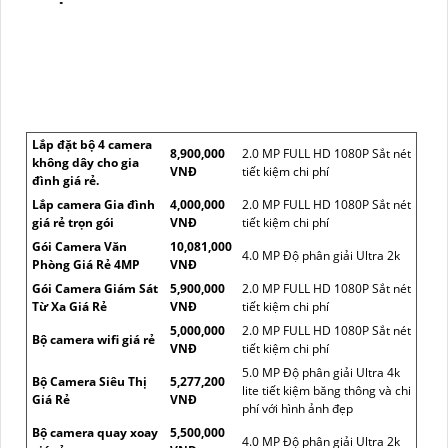
Lắp đặt bộ 4 camera
8,900,000
2.0 MP FULL HD 1080P Sắt nét
không dây cho gia
VNĐ
tiết kiệm chi phí
đình giá rẻ.
Lắp camera Gia đình
4,000,000
2.0 MP FULL HD 1080P Sắt nét
giá rẻ trọn gói
VNĐ
tiết kiệm chi phí
Gói Camera Văn
10,081,000
4.0 MP Độ phân giải Ultra 2k
Phòng Giá Rẻ 4MP
VNĐ
Gói Camera Giám Sát
5,900,000
2.0 MP FULL HD 1080P Sắt nét
Từ Xa Giá Rẻ
VNĐ
tiết kiệm chi phí
5,000,000
2.0 MP FULL HD 1080P Sắt nét
Bộ camera wifi giá rẻ
VNĐ
tiết kiệm chi phí
5.0 MP Độ phân giải Ultra 4k
Bộ Camera Siêu Thị
5,277,200
lite tiết kiệm băng thông và chi
Giá Rẻ
VNĐ
phí với hình ảnh đẹp
Bộ camera quay xoay
5,500,000
4.0 MP Độ phân giải Ultra 2k