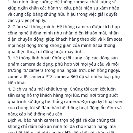
1. An ninh tăng cường: Hệ thống camera chất lượng sẽ
giúp ngăn chặn các hành vi xấu, phát hiện sự xâm nhập
và cung cấp bằng chứng hữu hiệu trong việc giải quyết
các vụ việc pháp lý.
2. Giám sát thông minh: Hệ thống camera được tích hợp
công nghệ thông minh như nhận diện khuôn mặt, nhận
diện chuyển động, giúp khách hàng theo dõi và kiểm soát
mọi hoạt động trong không gian của mình từ xa thông
qua điện thoại di động hoặc máy tính.
3. Hệ thống linh hoạt: Chúng tôi cung cấp các dòng sản
phẩm camera đa dạng, phù hợp với mọi yêu cầu và môi
trường, từ camera trong nhà, ngoài trời, đèn hồng ngoại,
camera IP, camera PTZ, camera 360 độ và nhiều loại phụ
kiện khác.
4. Dịch vụ hậu mãi chất lượng: Chúng tôi cam kết luôn
sẵn sàng hỗ trợ khách hàng mọi lúc, mọi nơi trong suốt
quá trình sử dụng hệ thống camera. Đội ngũ kỹ thuật viên
của chúng tôi sẽ đảm bảo hệ thống hoạt động ổn định và
nâng cấp hệ thống nếu cần.
Dịch vụ bảo hành camera trọn bộ giá rẻ của chúng tôi
không chỉ đảm bảo an ninh tối đa cho khách hàng, mà
còn tiết kiệm chi phí cho họ. Hãy liên hệ với chúng tôi