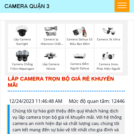
Lắp Camera
Camera Ip
Camera Dahua Có
Camera 3k Ultra
Starlight
Hikvision Chất
Màu Ban Đêm
Lượng
Camera Đếm
Camera Chống
Lắp Camera
Camera Imou
Người Dahua
Trộm Hdparagon
Hilook
Phát Hiện Người
LẮP CAMERA TRỌN BỘ GIÁ RẺ KHUYẾN
MÃI
12/24/2023 11:46:48 AM
Mức độ quan tâm: 12446
Chúng tôi tự hào giới thiệu đến quý khách hàng dịch
vụ lắp camera trọn bộ giá rẻ khuyến mãi. Với hệ thống
camera an ninh hiện đại và chất lượng cao, chúng tôi
cam kết mang đến sự bảo vệ tốt nhất cho gia đình và