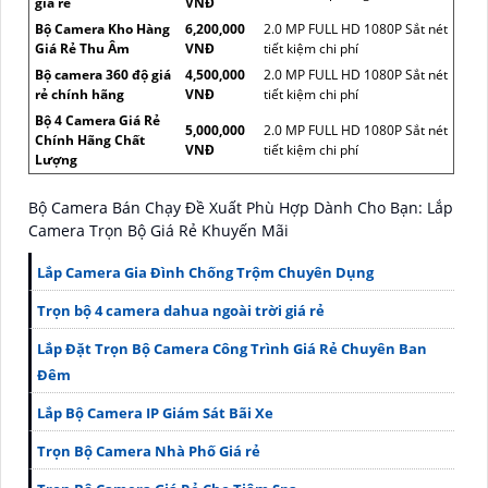
giá rẻ
VNĐ
Bộ Camera Kho Hàng
6,200,000
2.0 MP FULL HD 1080P Sắt nét
Giá Rẻ Thu Âm
VNĐ
tiết kiệm chi phí
Bộ camera 360 độ giá
4,500,000
2.0 MP FULL HD 1080P Sắt nét
rẻ chính hãng
VNĐ
tiết kiệm chi phí
Bộ 4 Camera Giá Rẻ
5,000,000
2.0 MP FULL HD 1080P Sắt nét
Chính Hãng Chất
VNĐ
tiết kiệm chi phí
Lượng
Bộ Camera Bán Chạy Đề Xuất Phù Hợp Dành Cho Bạn: Lắp
Camera Trọn Bộ Giá Rẻ Khuyến Mãi
Lắp Camera Gia Đình Chống Trộm Chuyên Dụng
Trọn bộ 4 camera dahua ngoài trời giá rẻ
Lắp Đặt Trọn Bộ Camera Công Trình Giá Rẻ Chuyên Ban
Đêm
Lắp Bộ Camera IP Giám Sát Bãi Xe
Trọn Bộ Camera Nhà Phố Giá rẻ