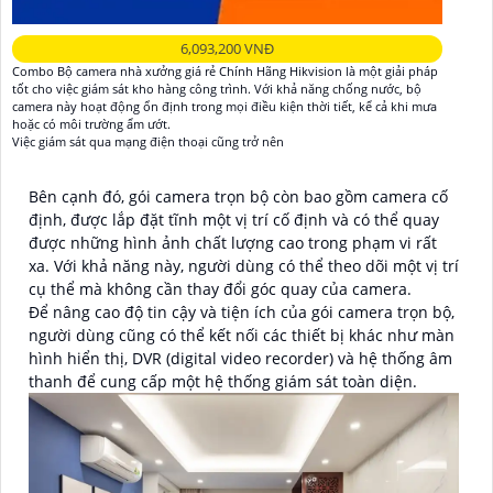
6,093,200 VNĐ
Combo Bộ camera nhà xưởng giá rẻ Chính Hãng Hikvision là một giải pháp
tốt cho việc giám sát kho hàng công trình. Với khả năng chống nước, bộ
camera này hoạt động ổn định trong mọi điều kiện thời tiết, kể cả khi mưa
hoặc có môi trường ẩm ướt.
Việc giám sát qua mạng điện thoại cũng trở nên
Bên cạnh đó, gói camera trọn bộ còn bao gồm camera cố
định, được lắp đặt tĩnh một vị trí cố định và có thể quay
được những hình ảnh chất lượng cao trong phạm vi rất
xa. Với khả năng này, người dùng có thể theo dõi một vị trí
cụ thể mà không cần thay đổi góc quay của camera.
Để nâng cao độ tin cậy và tiện ích của gói camera trọn bộ,
người dùng cũng có thể kết nối các thiết bị khác như màn
hình hiển thị, DVR (digital video recorder) và hệ thống âm
thanh để cung cấp một hệ thống giám sát toàn diện.