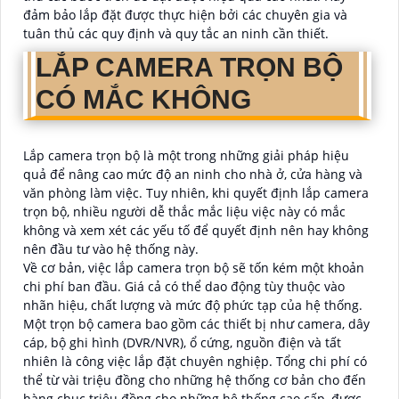
đảm bảo lắp đặt được thực hiện bởi các chuyên gia và
tuân thủ các quy định và quy tắc an ninh cần thiết.
LẮP CAMERA TRỌN BỘ
CÓ MẮC KHÔNG
Lắp camera trọn bộ là một trong những giải pháp hiệu
quả để nâng cao mức độ an ninh cho nhà ở, cửa hàng và
văn phòng làm việc. Tuy nhiên, khi quyết định lắp camera
trọn bộ, nhiều người dễ thắc mắc liệu việc này có mắc
không và xem xét các yếu tố để quyết định nên hay không
nên đầu tư vào hệ thống này.
Về cơ bản, việc lắp camera trọn bộ sẽ tốn kém một khoản
chi phí ban đầu. Giá cả có thể dao động tùy thuộc vào
nhãn hiệu, chất lượng và mức độ phức tạp của hệ thống.
Một trọn bộ camera bao gồm các thiết bị như camera, dây
cáp, bộ ghi hình (DVR/NVR), ổ cứng, nguồn điện và tất
nhiên là công việc lắp đặt chuyên nghiệp. Tổng chi phí có
thể từ vài triệu đồng cho những hệ thống cơ bản cho đến
hàng chục triệu đồng cho những hệ thống cao cấp, được