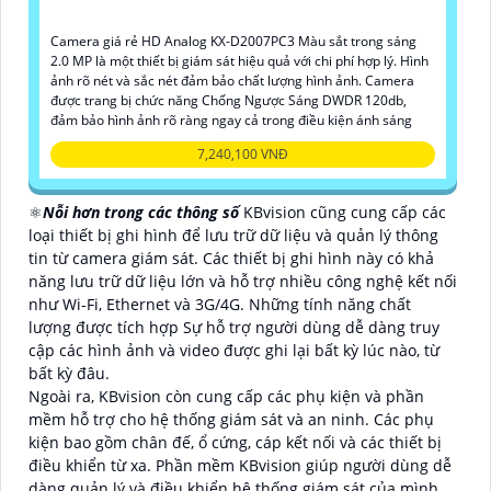
Camera giá rẻ HD Analog KX-D2007PC3 Màu sắt trong sáng
2.0 MP là một thiết bị giám sát hiệu quả với chi phí hợp lý. Hình
ảnh rõ nét và sắc nét đảm bảo chất lượng hình ảnh. Camera
được trang bị chức năng Chống Ngược Sáng DWDR 120db,
đảm bảo hình ảnh rõ ràng ngay cả trong điều kiện ánh sáng
7,240,100 VNĐ
⚛️
Nỗi hơn trong các thông số
KBvision cũng cung cấp các
loại thiết bị ghi hình để lưu trữ dữ liệu và quản lý thông
tin từ camera giám sát. Các thiết bị ghi hình này có khả
năng lưu trữ dữ liệu lớn và hỗ trợ nhiều công nghệ kết nối
như Wi-Fi, Ethernet và 3G/4G. Những tính năng chất
lượng được tích hợp Sự hỗ trợ người dùng dễ dàng truy
cập các hình ảnh và video được ghi lại bất kỳ lúc nào, từ
bất kỳ đâu.
Ngoài ra, KBvision còn cung cấp các phụ kiện và phần
mềm hỗ trợ cho hệ thống giám sát và an ninh. Các phụ
kiện bao gồm chân đế, ổ cứng, cáp kết nối và các thiết bị
điều khiển từ xa. Phần mềm KBvision giúp người dùng dễ
dàng quản lý và điều khiển hệ thống giám sát của mình