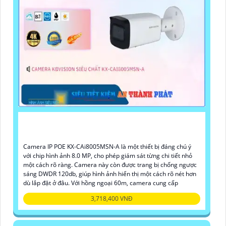
Camera IP POE KX-CAi8005MSN-A là một thiết bị đáng chú ý
với chip hình ảnh 8.0 MP, cho phép giám sát từng chi tiết nhỏ
một cách rõ ràng. Camera này còn được trang bị chống ngược
sáng DWDR 120db, giúp hình ảnh hiển thị một cách rõ nét hơn
dù lắp đặt ở đâu. Với hồng ngoại 60m, camera cung cấp
3,718,400 VNĐ