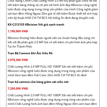
Chức Năng Chính Chất Lượng Hình 5.0 MP Độ phân giải Ultra 4k lite
tiết kiệm băng thông và chi phí với hình ảnh đẹp KBvision công nghệ
luôn được ứng dụng trong từng sản phẩm của mình Công nghệ giám
sát ban đêm Hồng Ngoại 20m giá rẻ tiết kiệm Được thiết kế tích hợp
trên kỹ thuật AHD CVI TVI BCS Hệ thống ỗn định đang khuyến mãi
KX-C2121S5 KBvision Với giá cạnh tranh
1,190,000 VNĐ
KBvision thương hiệu được người việt ưa chuộn hàng đầu sáng chi
tiết với độ phân giải 2.0 MP Giá rẻ tiết kiệm chi phí hình ảnh phù hợp
Tại An Thành Phát
Trọn Bộ Camera Ghi Âm Siêu Rẻ
3,976,360 VNĐ
Chất Lượng Hình 2.0 MP FULL HD 1080P Sắt nét tiết kiệm chi phí
KBvision công nghệ luôn được ứng dụng trong từng sản phẩm của
mình Xem ban đêm Full Color 20m AHD CVI TVI BCS ổn định
Trọn bộ camera cửa hàng giám sát siêu nét
7,200,000 VNĐ
Chất Lượng Hình 2.0 MP FULL HD 1080P Sắt nét tiết kiệm chi phí
KBvision công nghệ luôn được ứng dụng trong từng sản phẩm của
mình Chất Lượng hình ảnh ban đêm Hồng Ngoại 30m xem ban đêm