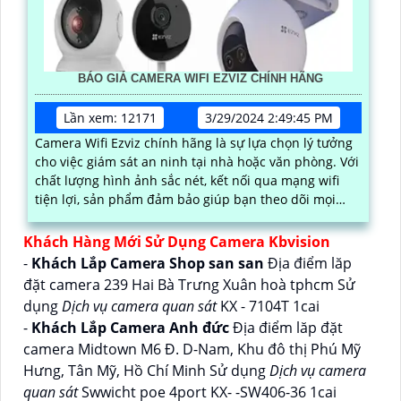
BÁO GIÁ CAMERA WIFI EZVIZ CHÍNH HÃNG
Lần xem: 12171
3/29/2024 2:49:45 PM
Camera Wifi Ezviz chính hãng là sự lựa chọn lý tưởng
cho việc giám sát an ninh tại nhà hoặc văn phòng. Với
chất lượng hình ảnh sắc nét, kết nối qua mạng wifi
tiện lợi, sản phẩm đảm bảo giúp bạn theo dõi mọi
hoạt động một cách dễ dàng
Khách Hàng Mới Sử Dụng Camera Kbvision
-
Khách Lắp Camera Shop san san
Địa điểm lăp
đặt camera 239 Hai Bà Trưng Xuân hoà tphcm Sử
dụng
Dịch vụ camera quan sát
KX - 7104T 1cai
-
Khách Lắp Camera Anh đức
Địa điểm lăp đặt
camera Midtown M6 Đ. D-Nam, Khu đô thị Phú Mỹ
Hưng, Tân Mỹ, Hồ Chí Minh Sử dụng
Dịch vụ camera
quan sát
Swwicht poe 4port KX- -SW406-36 1cai