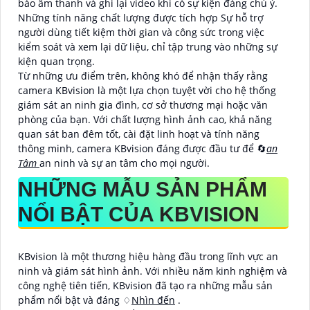
báo âm thanh và ghi lại video khi có sự kiện đáng chú ý.
Những tính năng chất lượng được tích hợp Sự hỗ trợ
người dùng tiết kiệm thời gian và công sức trong việc
kiểm soát và xem lại dữ liệu, chỉ tập trung vào những sự
kiện quan trọng.
Từ những ưu điểm trên, không khó để nhận thấy rằng
camera KBvision là một lựa chọn tuyệt vời cho hệ thống
giám sát an ninh gia đình, cơ sở thương mại hoặc văn
phòng của bạn. Với chất lượng hình ảnh cao, khả năng
quan sát ban đêm tốt, cài đặt linh hoạt và tính năng
thông minh, camera KBvision đáng được đầu tư để 🔄
an
Tâm
an ninh và sự an tâm cho mọi người.
NHỮNG MẪU SẢN PHẨM
NỔI BẬT CỦA KBVISION
KBvision là một thương hiệu hàng đầu trong lĩnh vực an
ninh và giám sát hình ảnh. Với nhiều năm kinh nghiệm và
công nghệ tiên tiến, KBvision đã tạo ra những mẫu sản
phẩm nổi bật và đáng ♢
Nhìn đến
.