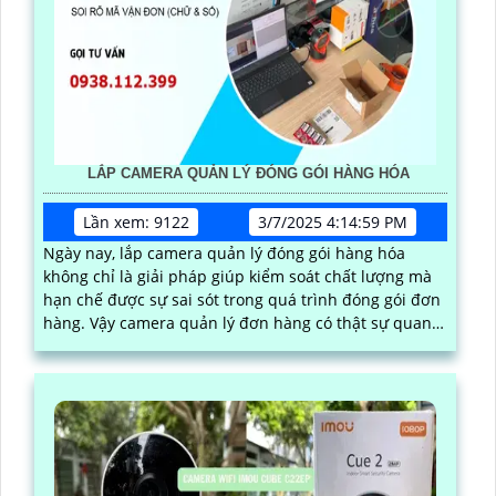
LẮP CAMERA QUẢN LÝ ĐÓNG GÓI HÀNG HÓA
Lần xem: 9122
3/7/2025 4:14:59 PM
Ngày nay, lắp camera quản lý đóng gói hàng hóa
không chỉ là giải pháp giúp kiểm soát chất lượng mà
hạn chế được sự sai sót trong quá trình đóng gói đơn
hàng. Vậy camera quản lý đơn hàng có thật sự quan
trọng? Sử dụng như thế nào? Chi phí lắp đặt ra sao?
Mời bạn cùng xem qua bài viết dưới đây nhe·