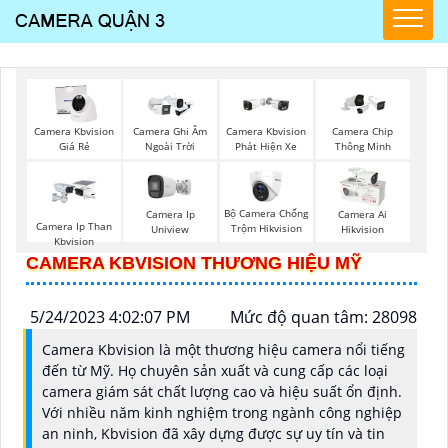
Camera Kbvision
Camera Ghi Âm
Camera Kbvision
Camera Chip
Giá Rẻ
Ngoài Trời
Phát Hiện Xe
Thông Minh
Bộ Camera Chống
Camera Ip
Camera Ai
Camera Ip Than
Trộm Hikvision
Uniview
Hikvision
Kbvision
CAMERA KBVISION THƯƠNG HIỆU MỸ
5/24/2023 4:02:07 PM
Mức độ quan tâm: 28098
Camera Kbvision là một thương hiệu camera nổi tiếng
đến từ Mỹ. Họ chuyên sản xuất và cung cấp các loại
camera giám sát chất lượng cao và hiệu suất ổn định.
Với nhiều năm kinh nghiệm trong ngành công nghiệp
an ninh, Kbvision đã xây dựng được sự uy tín và tin