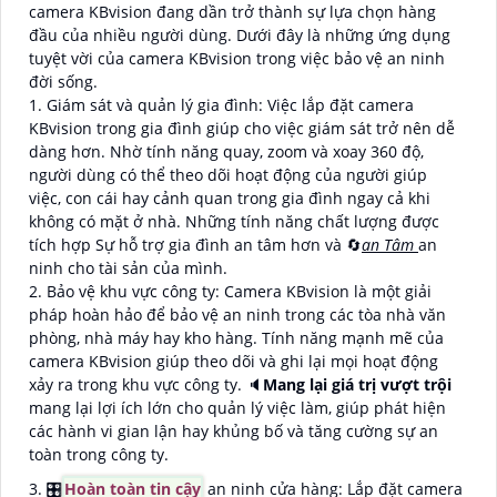
camera KBvision đang dần trở thành sự lựa chọn hàng
đầu của nhiều người dùng. Dưới đây là những ứng dụng
tuyệt vời của camera KBvision trong việc bảo vệ an ninh
đời sống.
1. Giám sát và quản lý gia đình: Việc lắp đặt camera
KBvision trong gia đình giúp cho việc giám sát trở nên dễ
dàng hơn. Nhờ tính năng quay, zoom và xoay 360 độ,
người dùng có thể theo dõi hoạt động của người giúp
việc, con cái hay cảnh quan trong gia đình ngay cả khi
không có mặt ở nhà. Những tính năng chất lượng được
tích hợp Sự hỗ trợ gia đình an tâm hơn và 🔄
an Tâm
an
ninh cho tài sản của mình.
2. Bảo vệ khu vực công ty: Camera KBvision là một giải
pháp hoàn hảo để bảo vệ an ninh trong các tòa nhà văn
phòng, nhà máy hay kho hàng. Tính năng mạnh mẽ của
camera KBvision giúp theo dõi và ghi lại mọi hoạt động
xảy ra trong khu vực công ty. 🔈
Mang lại giá trị vượt trội
mang lại lợi ích lớn cho quản lý việc làm, giúp phát hiện
các hành vi gian lận hay khủng bố và tăng cường sự an
toàn trong công ty.
3. 🎛
Hoàn toàn tin cậy
an ninh cửa hàng: Lắp đặt camera