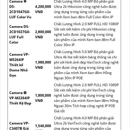
Camera ❇
Chất Lượng Hình 4.0 MP Độ phân giải
DS-
4,200,000
Ultra 2k Hikvision công nghệ luôn được
2CD1047G0-
VNĐ
ứng dụng trong từng sản phẩm của
LUF Color Vu
mình Xem ban đêm Full Color 40m IP
Chất Lượng Hình 2.0 MP FULL HD 1080P
Camera DS-
Sắt nét tiết kiệm chi phí Hikvision công
2CD1027G0-
2,800,000
nghệ luôn được ứng dụng trong từng
LUF Full
VNĐ
sản phẩm của mình Xem ban đêm Full
Color
Color 30m IP
Chất Lượng Hình 5.0 MP Độ phân giải
Camera VP-
Ultra 4k lite tiết kiệm băng thông và chi
M5264IP
1,980,000
phí với hình ảnh đẹp VanTech công nghệ
Thiêt kế
VNĐ
luôn được ứng dụng trong từng sản
Dome Nhỏ
phẩm của mình Xem ban đêm Hồng
Gọn
Ngoại 30m IP POE
Chất Lượng Hình 2.0 MP FULL HD 1080P
Sắt nét tiết kiệm chi phí VanTech công
Camera ❂
1,800,000
nghệ luôn được ứng dụng trong từng
VP-M2264IP
VNĐ
sản phẩm của mình Xem ban đêm Hồng
Thiết Kệ Đẹp
Ngoại 30m Tích hợp công nghệ IP POE
Giá tốt
Chất Lượng Hình 4.0 MP Độ phân giải
Camera VP-
Ultra 2k VanTech công nghệ luôn được
1,540,000
C3407B Giá
ứng dụng trong từng sản phẩm của