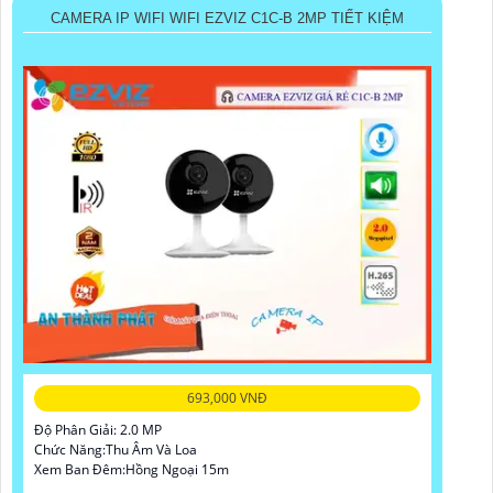
CAMERA IP WIFI WIFI EZVIZ C1C-B 2MP TIẾT KIỆM
693,000 VNĐ
Độ Phân Giải: 2.0 MP
Chức Năng:Thu Âm Và Loa
Xem Ban Đêm:Hồng Ngoại 15m