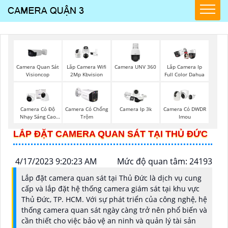
Camera Quan Sát
Camera UNV 360
Lắp Camera Wifi
Lắp Camera Ip
Visioncop
2Mp Kbvision
Full Color Dahua
Camera Có Độ
Camera Có Chống
Camera Ip 3k
Camera Có DWDR
Nhạy Sáng Cao
Trộm
Imou
Kbvision
LẮP ĐẶT CAMERA QUAN SÁT TẠI THỦ ĐỨC
4/17/2023 9:20:23 AM
Mức độ quan tâm: 24193
Lắp đặt camera quan sát tại Thủ Đức là dịch vụ cung
cấp và lắp đặt hệ thống camera giám sát tại khu vực
Thủ Đức, TP. HCM. Với sự phát triển của công nghệ, hệ
thống camera quan sát ngày càng trở nên phổ biến và
cần thiết cho việc bảo vệ an ninh và quản lý tài sản