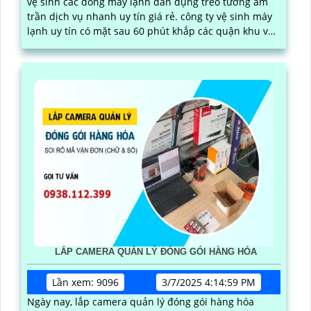
vệ sinh các dòng máy lạnh dân dụng treo tường âm
trần dịch vụ nhanh uy tín giá rẻ. công ty vệ sinh máy
lạnh uy tín có mặt sau 60 phút khắp các quận khu vực
tphcm
LẮP CAMERA QUẢN LÝ ĐÓNG GÓI HÀNG HÓA
Lần xem: 9096
3/7/2025 4:14:59 PM
Ngày nay, lắp camera quản lý đóng gói hàng hóa