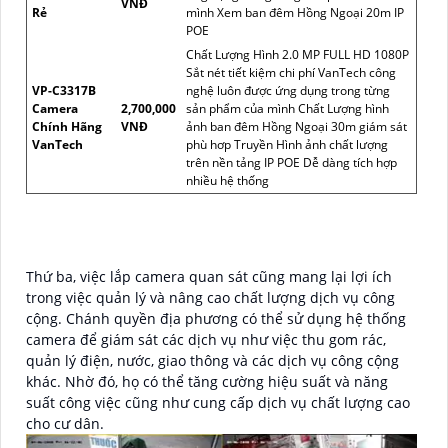
VNĐ
Rẻ
mình Xem ban đêm Hồng Ngoại 20m IP
POE
Chất Lượng Hình 2.0 MP FULL HD 1080P
Sắt nét tiết kiệm chi phí VanTech công
VP-C3317B
nghệ luôn được ứng dụng trong từng
Camera
2,700,000
sản phẩm của mình Chất Lượng hình
Chính Hãng
VNĐ
ảnh ban đêm Hồng Ngoại 30m giám sát
VanTech
phù hơp Truyền Hình ảnh chất lượng
trên nền tảng IP POE Dễ dàng tích hợp
nhiều hệ thống
Thứ ba, việc lắp camera quan sát cũng mang lại lợi ích
trong việc quản lý và nâng cao chất lượng dịch vụ công
cộng. Chánh quyền địa phương có thể sử dụng hệ thống
camera để giám sát các dịch vụ như việc thu gom rác,
quản lý điện, nước, giao thông và các dịch vụ công cộng
khác. Nhờ đó, họ có thể tăng cường hiệu suất và năng
suất công việc cũng như cung cấp dịch vụ chất lượng cao
cho cư dân.