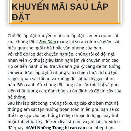
KHUYẾN MÃI SAU LẮP
ĐẶT
Chế độ lắp đặt, khuyến mãi sau lắp đặt camera quan sát
của chúng tôi ♢
Bảo Đảm
mang lại sự an ninh và giám sát
hiệu quả cho ngôi nhà hoặc văn phòng của bạn.
Với chế độ lắp đặt chuyên nghiệp, chúng tôi có đội ngũ
nhân viên kỹ thuật giàu kinh nghiệm và chuyên môn cao.
Họ sẽ tiến hành điều tra và đánh giá kỹ càng để tin tưởng
camera được lắp đặt ở những vị trí chiến lược, từ đó tạo
ra góc quan sát tối ưu và không để sót bất kỳ góc nhìn
nào. Bên cạnh đó, chúng tôi cung cấp các thiết bị và phụ
kiện chất lượng cao, đảm bảo sự ổn định và độ tin cậy của
hệ thống.
Sau khi lắp đặt xong, chúng tôi cung cấp cho bạn một hệ
thống giám sát tận hưởng hoàn toàn miễn phí. Bạn sẽ có
thể truy cập vào hệ thống từ điện thoại di động, máy tính
hoặc tablet bất kỳ, để xem live stream và ghi lại các video
đã quay. ❄
Với Những Trang bị cao cấp
cho phép bạn