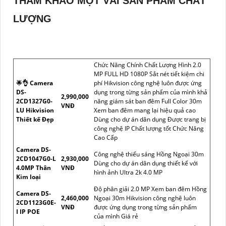
THAM KHẢO MỘT VÀI SẢN PHẨM CHẤT
LƯỢNG
Chức Năng Chính Chất Lượng Hình 2.0
MP FULL HD 1080P Sắt nét tiết kiệm chi
🌟👌 Camera
phí Hikvision công nghệ luôn được ứng
DS-
dụng trong từng sản phẩm của mình khả
2,990,000
2CD1327G0-
năng giám sát ban đêm Full Color 30m
VNĐ
LU Hikvision
Xem ban đêm mang lại hiệu quả cao
Thiết kế Đẹp
Dùng cho dự án dân dụng Được trang bị
công nghệ IP Chất lượng tốt Chức Năng
Cao Cấp
Camera DS-
Công nghệ thiếu sáng Hồng Ngoại 30m
2CD1047G0-L
2,930,000
Dùng cho dự án dân dụng thiết kế với
4.0MP Thân
VNĐ
hình ảnh Ultra 2k 4.0 MP
Kim loại
Độ phân giải 2.0 MP Xem ban đêm Hồng
Camera DS-
2,460,000
Ngoại 30m Hikvision công nghệ luôn
2CD1123G0E-
VNĐ
được ứng dụng trong từng sản phẩm
I IP POE
của mình Giá rẻ