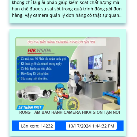
không chỉ là giải pháp giúp kiểm soát chất lượng mà
hạn chế được sự sai sót trong quá trình đóng gói đơn
hàng. Vậy camera quản lý đơn hàng có thật sự quan
trọng? Sử dụng như thế nào? Chi phí lắp đặt ra sao?
Mời bạn cùng xem qua bài viết dưới đây nhe·
TRUNG TÂM BẢO HÀNH CAMERA HIKVISION TẬN NƠI
Lần xem: 14232
10/17/2024 1:44:32 PM