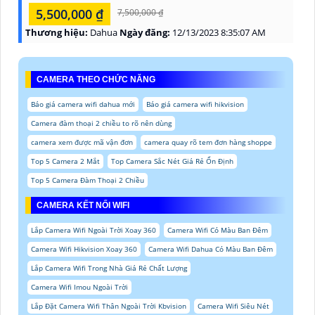
5,500,000 ₫
7,500,000 ₫
Thương hiệu:
Dahua
Ngày đăng:
12/13/2023 8:35:07 AM
CAMERA THEO CHỨC NĂNG
Báo giá camera wifi dahua mới
Báo giá camera wifi hikvision
Camera đàm thoại 2 chiều to rõ nên dùng
camera xem được mã vận đơn
camera quay rõ tem đơn hàng shoppe
Top 5 Camera 2 Mắt
Top Camera Sắc Nét Giá Rẻ Ổn Định
Top 5 Camera Đàm Thoại 2 Chiều
CAMERA KẾT NỐI WIFI
Lắp Camera Wifi Ngoài Trời Xoay 360
Camera Wifi Có Màu Ban Đêm
Camera Wifi Hikvision Xoay 360
Camera Wifi Dahua Có Màu Ban Đêm
Lắp Camera Wifi Trong Nhà Giá Rẻ Chất Lượng
Camera Wifi Imou Ngoài Trời
Lắp Đặt Camera Wifi Thân Ngoài Trời Kbvision
Camera Wifi Siêu Nét