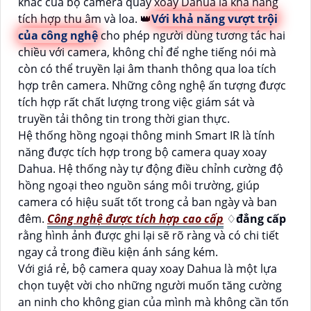
khác của bộ camera quay xoay Dahua là khả năng
tích hợp thu âm và loa. 👑
Với khả năng vượt trội
của công nghệ
cho phép người dùng tương tác hai
chiều với camera, không chỉ để nghe tiếng nói mà
còn có thể truyền lại âm thanh thông qua loa tích
hợp trên camera. Những công nghệ ấn tượng được
tích hợp rất chất lượng trong việc giám sát và
truyền tải thông tin trong thời gian thực.
Hệ thống hồng ngoại thông minh Smart IR là tính
năng được tích hợp trong bộ camera quay xoay
Dahua. Hệ thống này tự động điều chỉnh cường độ
hồng ngoại theo nguồn sáng môi trường, giúp
camera có hiệu suất tốt trong cả ban ngày và ban
đêm.
Công nghệ được tích hợp cao cấp
♢
đẳng cấp
rằng hình ảnh được ghi lại sẽ rõ ràng và có chi tiết
ngay cả trong điều kiện ánh sáng kém.
Với giá rẻ, bộ camera quay xoay Dahua là một lựa
chọn tuyệt vời cho những người muốn tăng cường
an ninh cho không gian của mình mà không cần tốn