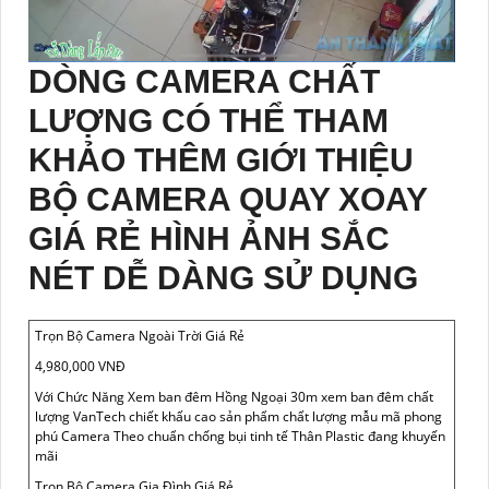
DÒNG CAMERA CHẤT
LƯỢNG CÓ THỂ THAM
KHẢO THÊM GIỚI THIỆU
BỘ CAMERA QUAY XOAY
GIÁ RẺ HÌNH ẢNH SẮC
NÉT DỄ DÀNG SỬ DỤNG
Trọn Bộ Camera Ngoài Trời Giá Rẻ
4,980,000 VNĐ
Với Chức Năng Xem ban đêm Hồng Ngoại 30m xem ban đêm chất
lượng VanTech chiết khấu cao sản phẩm chất lượng mẫu mã phong
phú Camera Theo chuẩn chống bụi tinh tế Thân Plastic đang khuyến
mãi
Trọn Bộ Camera Gia Đình Giá Rẻ