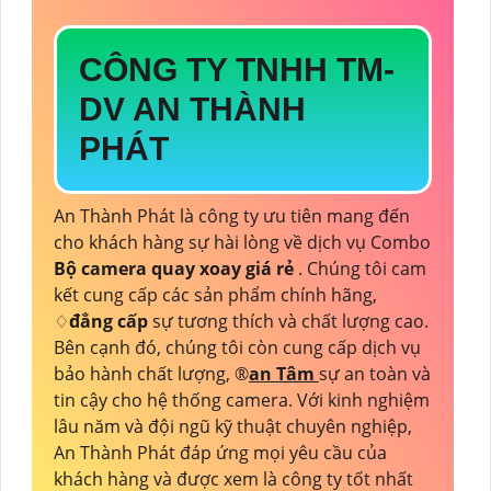
CÔNG TY TNHH TM-
DV AN THÀNH
PHÁT
An Thành Phát là công ty ưu tiên mang đến
cho khách hàng sự hài lòng về dịch vụ Combo
Bộ camera quay xoay giá rẻ
. Chúng tôi cam
kết cung cấp các sản phẩm chính hãng,
♢
đẳng cấp
sự tương thích và chất lượng cao.
Bên cạnh đó, chúng tôi còn cung cấp dịch vụ
bảo hành chất lượng, ®️
an Tâm
sự an toàn và
tin cậy cho hệ thống camera. Với kinh nghiệm
lâu năm và đội ngũ kỹ thuật chuyên nghiệp,
An Thành Phát đáp ứng mọi yêu cầu của
khách hàng và được xem là công ty tốt nhất