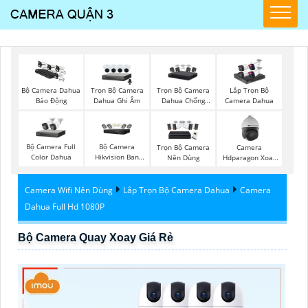
Trọn Bộ Camera
Trọn Bộ Camera
Bộ Camera Dahua
Lắp Trọn Bộ
Dahua Ghi Âm
Dahua Chống
Báo Động
Camera Dahua
Trộm
Bộ Camera Full
Bộ Camera
Trọn Bộ Camera
Camera
Color Dahua
Hikvision Ban
Nên Dùng
Hdparagon Xoay
Đêm Có Màu
360 Độ
Camera Wifi Nên Dùng
Lắp Trọn Bộ Camera Dahua
Camera
Dahua Full Hd 1080P
Bộ Camera Quay Xoay Giá Rẻ