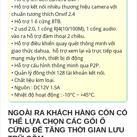
• Hỗ trợ kết nối nhiều thương hiệu camera với
chuẩn tương thích Onvif 2.4
• Hỗ trợ 1 ổ cứng 8TB.
• 2 usd 2.0, 1 cổng RJ4(10/100M), 1 cổng audio
vào ra hỗ trợ đàm thoại 2 chiều.
• Hỗ trợ điều khiển quay quét thông minh với
giao thức dahua, hỗ trợ xem lại và trực tiếp qua
mạng máy tính, thiết bị di động
• Hỗ trợ cấu hình thông minh qua P2P.
• Quản lý đồng thời 128 tài khoản kết nối.
• Chất liệu kim loại.
• Nguồn : DC12V 1.5A
• Nhiệt độ hoạt động : -10°C ~ +45°C.
NGOÀI RA KHÁCH HÀNG CÒN CÓ
THỂ LỰA CHỌN CÁC GÓI Ổ
CỨNG ĐỂ TĂNG THỜI GIAN LƯU