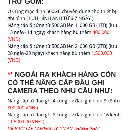
TRỮ GỒM:
Ổ Cứng mặc định 500GB chuyên dùng cho thiết bị
ghi hình ( LƯU HÌNH ẢNH TỪ 6-7 NGÀY )
Nâng cấp ổ cứng từ 500GB lên 1. 000 GB (1TB) (lưu
13 ngày- 14 ngày) khách hàng bù thêm
400.000
(VNĐ)
Nâng cấp ổ cứng từ 500GB lên 2. 000 GB (2TB) (lưu
28 ngày-29 ngày) khách hàng bù thêm
1.500.000
(VNĐ)
**
NGOÀI RA KHÁCH HÀNG CÒN
CÓ THỂ NÂNG CẤP ĐẦU GHI
CAMERA THEO NHU CẦU NHƯ:
Nâng cấp từ đầu ghi 4 cổng --> đầu ghi hình 8 kênh
(
800.000 VNĐ )
Nâng cấp từ đầu ghi 8 cổng --> đầu ghi hình 16 kênh
( 1.500.000 VNĐ )
DỊCH VỤ LẮP CAMERA UY TÍN AN THÀNH PHÁT