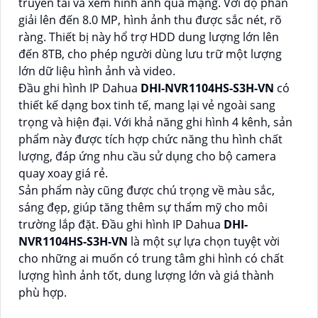
truyền tải và xem hình ảnh qua mạng. Với độ phân
giải lên đến 8.0 MP, hình ảnh thu được sắc nét, rõ
ràng. Thiết bị này hổ trợ HDD dung lượng lớn lên
đến 8TB, cho phép người dùng lưu trữ một lượng
lớn dữ liệu hình ảnh và video.
Đầu ghi hình IP Dahua
DHI-NVR1104HS-S3H-VN
có
thiết kế dạng box tinh tế, mang lại vẻ ngoài sang
trọng và hiện đại. Với khả năng ghi hình 4 kênh, sản
phẩm này được tích hợp chức năng thu hình chất
lượng, đáp ứng nhu cầu sử dụng cho bộ camera
quay xoay giá rẻ.
Sản phẩm này cũng được chú trọng về màu sắc,
sáng đẹp, giúp tăng thêm sự thẩm mỹ cho môi
trường lắp đặt. Đầu ghi hình IP Dahua
DHI-
NVR1104HS-S3H-VN
là một sự lựa chọn tuyệt vời
cho những ai muốn có trung tâm ghi hình có chất
lượng hình ảnh tốt, dung lượng lớn và giá thành
phù hợp.