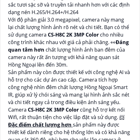
sắc tươi sặc sỡ và truyền tải nhanh hơn với các định
dạng nén H.265/H.264+/H.264
Với độ phân giải 3.0 megapixel, camera này mang
lại chất lượng hình ảnh rõ nét và chi tiết. Bạn có thể
sử dụng camera
CS-H8C 2K 3MP Color
cho nhiều
công trình khác nhau với giá cả phải chăng. ️👀
Đáng
quan tâm hơn
chất lượng hình ảnh ban đêm của
camera này rất ấn tượng với khả năng quan sát
Hồng Ngoại lên đến 30m.
Sản phẩm này còn được thiết kế với công nghệ AI và
hỗ trợ cho các dự án cao cấp. Camera tích hợp
công nghệ nhìn đêm chất lượng Hồng Ngoại Smart
IR, giúp xử lý chói sáng và mang lại hình ảnh sắc nét
và chi tiết ngay cả trong điều kiện ánh sáng yếu.
Camera
CS-H8C 2K 3MP Color
cũng hỗ trợ kết nối
Wifi, rất thuận tiện cho việc lắp đặt và sử dụng. 📨
Đặc điểm chất lượng hơn
sản phẩm này được
thiết kế dành riêng cho hệ thống lớn và có khả năng
quan sát 360 độ, phù hợp cho việc lắp camera ở