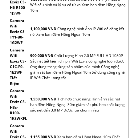
Ezviz CS-
Wifi cấu hình xử lý sự cố từ xa Xem ban đêm Hồng Ngoại
H6-R100-
10m
1J5WF
Camera
Wifi
1,100,000 VNĐ
Công nghệ hình Ảnh IP Wifi dễ dàng kết
Ezviz CS-
nối Xem ban đêm Hồng Ngoại 10m
TY1-B0-
1G2WF
Camera
Wifi
900,000 VNĐ
Chất Lượng Hình 2.0 MP FULL HD 1080P
Ezviz CS-
Sắc nét tiết kiệm chi phí Wifi Ezviz công nghệ luôn được
C1C-F0-
ứng dụng trong từng sản phẩm của mình Công nghệ
1E2WF
giám sát ban đêm Hồng Ngoại 10m Sử dụng công nghệ
Tiết
IP Wifi Chất lượng tốt
Kiệm
Camera
Wifi
1,550,000 VNĐ
Tích hợp chức năng Hình ảnh sắc nét
Ezviz CS-
ban đêm Hồng Ngoại 30m giám sát phù hơp chất lượng
H8c-
sắc nét đến 3.0 MP Được lựa chọn nhiều
R100-
1K3WKFL
Camera
Wifi
Ezviz CS-
1,155,000 VNĐ
Xem ban đêm Hồng Ngoại 10m Chất