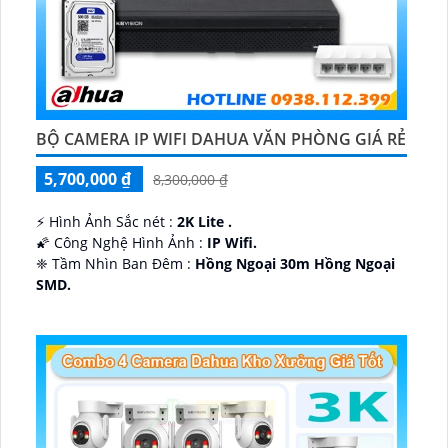
BỘ CAMERA IP WIFI DAHUA VĂN PHÒNG GIÁ RẺ
5,700,000 ₫
8,300,000 ₫
️⚡ Hình Ảnh Sắc nét :
2K Lite .
🌠 Công Nghệ Hình Ảnh :
IP Wifi.
❈ Tầm Nhìn Ban Đêm :
Hồng Ngoại 30m Hồng Ngoại
SMD.
🔩 Thiết Kế Camera
Dome Kim loại + Nhựa.
️✤ Khả Năng :
Thu Âm Và Loa.