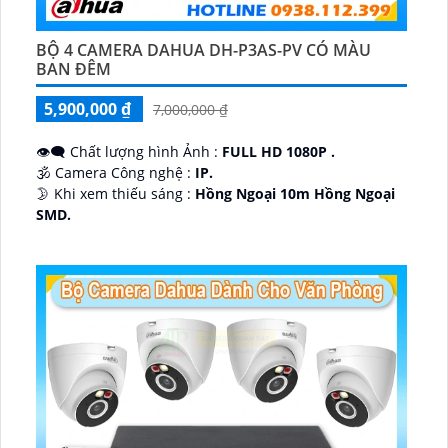
BỘ 4 CAMERA DAHUA DH-P3AS-PV CÓ MÀU
BAN ĐÊM
5,900,000 ₫
7,000,000 ₫
👁️‍🗨 Chất lượng hình Ảnh :
FULL HD 1080P .
🕉️ Camera Công nghệ :
IP.
🌛 Khi xem thiếu sáng :
Hồng Ngoại 10m Hồng Ngoại
SMD.
♊ Camera Thiết Kế
Dome Kim loại + Nhựa.
️💎 Chức Năng :
Thu Âm.