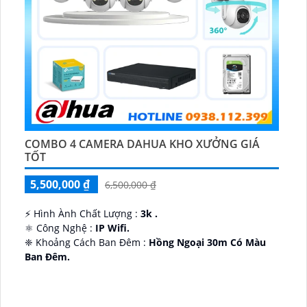
COMBO 4 CAMERA DAHUA KHO XƯỞNG GIÁ
TỐT
5,500,000 ₫
6,500,000 ₫
️⚡ Hình Ành Chất Lượng :
3k .
⚛️ Công Nghệ :
IP Wifi.
❈ Khoảng Cách Ban Đêm :
Hồng Ngoại 30m Có Màu
Ban Ðêm.
👑 Thiết Kế Camera
Xoay 360.
️✔️ Ưu Điểm :
Thu Âm Và Loa.