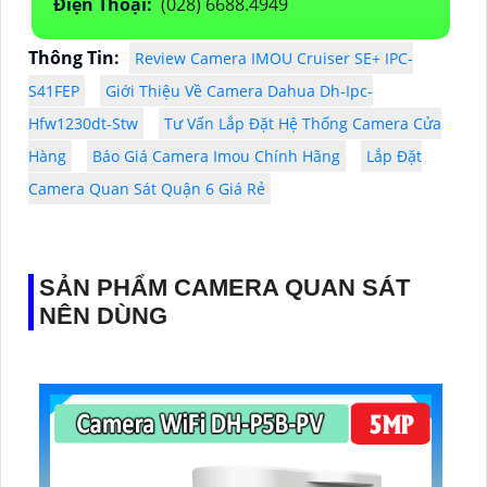
Điện Thoại:
(028) 6688.4949
Thông Tin:
Review Camera IMOU Cruiser SE+ IPC-
S41FEP
Giới Thiệu Về Camera Dahua Dh-Ipc-
Hfw1230dt-Stw
Tư Vấn Lắp Đặt Hệ Thống Camera Cửa
Hàng
Báo Giá Camera Imou Chính Hãng
Lắp Đặt
Camera Quan Sát Quận 6 Giá Rẻ
SẢN PHẨM CAMERA QUAN SÁT
NÊN DÙNG