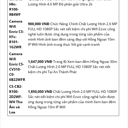
H6c-
Lượng Hình 4.0 MP Độ phân giải Ultra 2k
R100-
8B4WF
Camera
900,000 VNĐ
Chức Năng Chính Chất Lượng Hình 2.0 MP
Wifi
FULL HD 1080P Sắc nét tiết kiệm chi phí Wifi Ezviz công
Ezviz CS-
nghệ luôn được ứng dụng trong từng sản phẩm của
H1c-
mình Hình ảnh ban đêm sáng đẹp với Hồng Ngoại 10m
R101-
IP Wifi Hình ảnh trung thực Với giá cạnh tranh
1G2WR
Camera
Wifi
1,647,000 VNĐ
Trang Bị Xem ban đêm Hồng Ngoại 30m
Ezviz CS-
Chất Lượng Hình 2.0 MP FULL HD 1080P Sắc nét tiết
CV310-
kiệm chi phí Tại An Thành Phát
C0-
6B22WFR
CS-CB2-
R100-
1,850,000 VNĐ
Chất Lượng Hình 2.0 MP FULL HD 1080P
2D2WF-
Sắc nét tiết kiệm chi phí Wifi Ezviz công nghệ luôn được
WH Thu
ứng dụng trong từng sản phẩm của mình Xem ban đêm
Âm và
Hồng Ngoại 10m IP Wifi
Loa