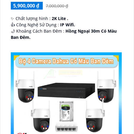
5,900,000 ₫
7,000,000 ₫
✨ Chất lượng hình :
2K Lite .
👍 Công Nghệ Sử Dụng :
IP Wifi.
🌙 Khoảng Cách Ban Đêm :
Hồng Ngoại 30m Có Màu
Ban Ðêm.
🕉️ Cấu Tạo Camera
IP67 xoay 360.
️📡 Ưu Điểm :
Thu Âm Và Loa.