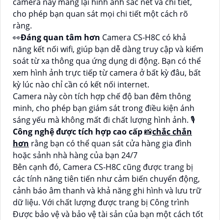
camera này mang lại hình ảnh sắc nét và chi tiết,
cho phép bạn quan sát mọi chi tiết một cách rõ
ràng.
️👀
Đáng quan tâm hơn
Camera CS-H8C có khả
năng kết nối wifi, giúp bạn dễ dàng truy cập và kiểm
soát từ xa thông qua ứng dụng di động. Bạn có thể
xem hình ảnh trực tiếp từ camera ở bất kỳ đâu, bất
kỳ lúc nào chỉ cần có kết nối internet.
Camera này còn tích hợp chế độ ban đêm thông
minh, cho phép bạn giám sát trong điều kiện ánh
sáng yếu mà không mất đi chất lượng hình ảnh. 🎙
Công nghệ được tích hợp cao cấp
📸
chắc chắn
hơn
rằng bạn có thể quan sát cửa hàng gia đình
hoặc sảnh nhà hàng của bạn 24/7
Bên cạnh đó, Camera CS-H8C cũng được trang bị
các tính năng tiên tiến như cảm biến chuyển động,
cảnh báo âm thanh và khả năng ghi hình và lưu trữ
dữ liệu. Với chất lượng được trang bị Công trình
Được bảo vệ và bảo vệ tài sản của bạn một cách tốt