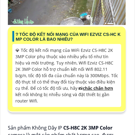
❔ TỐC ĐỘ KẾT NỐI MẠNG CỦA WIFI EZVIZ CS-HC K
MP COLOR LÀ BAO NHIÊU?
💎 Tốc độ kết nối mạng của WiFi Ezviz CS-H8C 2K
3MP Color phụ thuộc vào nhiều yếu tố như tín
hiệu và môi trường. Tuy nhiên, Wifi Ezviz CS-H8C
2K 3MP Color hỗ trợ chuẩn kết nối Wifi 802.11
b/g/n, tốc độ tối đa của chuẩn này là 300Mbps. Tốc
độ thực tế có thể thay đổi tùy thuộc vào điều kiện
cụ thể. Để có tốc độ tối ưu, hãy 📸
chắc chắn hơn
kết nối không bị nhiễu sóng và đặt thiết bị gần
router Wifi.
Sản phẩm Không Dây IP
CS-H8C 2K 3MP Color
camera là một sản phẩm chất lượng cao, được