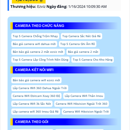
Thương hiệu:
Ezviz
Ngày đăng:
1/16/2024 10:09:30 AM
CAMERA THEO CHỨC NĂNG
Top 5 Camera Chống Trộm Nhạy
Top Camera Sắc Nét Giá Rẻ
Báo giá camera wifi dahua mới
Top 5 Camera Ghi Âm Rõ
Bản báo giá camera 2 mắt ezviz mới
Báo giá camera 2 mắt
Top 5 Camera Lắp Công Trình Nên Dùng
Top 5 Camera Cho Kho Hàng
CAMERA KẾT NỐI WIFI
Bản báo giá camera wifi ezviz mới
Lắp Camera Wifi 360 Dahua Ngoài Trời
Camera Wifi Ebitcam Xoay 360 Độ
Lắp Camera Wifi Thân Imou
Lắp Camera Wifi 3k Sắc Nét
Camera Wifi Hikvision Ngoài Trời 360
Lắp camera wifi 360 Imou Giá Rẻ
Camera Wifi Hikvision Ngoài Trời
CAMERA THEO GÓI