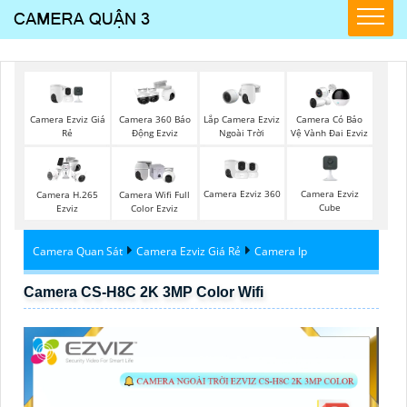
Camera Ezviz Giá
Lắp Camera Ezviz
Camera 360 Báo
Camera Có Bảo
Rẻ
Ngoài Trời
Động Ezviz
Vệ Vành Đai Ezviz
Camera Ezviz 360
Camera Ezviz
Camera H.265
Camera Wifi Full
Cube
Ezviz
Color Ezviz
Camera Quan Sát
Camera Ezviz Giá Rẻ
Camera Ip
Camera CS-H8C 2K 3MP Color Wifi