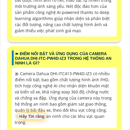
bắt được hình ảnh rõ nét, màu sắc tự nhiên trong
môi trường ánh sáng yếu. Nét độc đáo hơn của
sản phẩm công nghệ AI-powered thanks to deep
learning algorithms giúp nhận diện và phân biệt
các đối tượng, nâng cao chất lượng hình ảnh và
giảm thiểu việc phát sinh giả mạo.
➽ ĐIỂM NỔI BẬT VÀ ỨNG DỤNG CỦA CAMERA
DAHUA DHI-ITC-PW4D-IZ3 TRONG HỆ THỐNG AN
NINH LÀ GÌ?
🎀 Camera Dahua DHI-ITC413-PW4D-IZ3 có nhiều
điểm nổi bật, bao gồm chất lượng hình ảnh FHD,
tích hợp công nghệ AI cho nhận diện khuôn mặt
và biển số xe, khả năng xoay 360 độ, chống nước
và chống va đập. Ứng dụng của camera này trong
hệ thống an ninh bao gồm giám sát giao thông,
quản lý bãi đậu xe, theo dõi khu vực công cộng,
♢
Hãy Tin rằng
an ninh cho các khu vực quan
trọng.