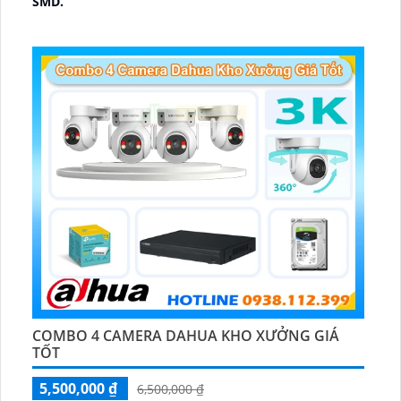
SMD.
🔩 Thiết Kế Camera
Dome Kim loại + Nhựa.
️✤ Khả Năng :
Thu Âm Và Loa.
COMBO 4 CAMERA DAHUA KHO XƯỞNG GIÁ
TỐT
5,500,000 ₫
6,500,000 ₫