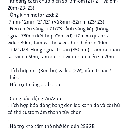
. Khoảng cách chụp biển số: 3m-8m (Z1/IZ1) và 8m-
20m (Z3-IZ3)
. Ống kính motorized: 2
.7mm-12mm (Z1/IZ1) và 8mm-32mm (Z3/IZ3)
. Đèn chiếu sáng: + Z1/Z3 : Ánh sáng kép (hồng
ngoại 730nm kết hợp đèn led) : tầm xa quan sát
video 30m , tầm xa cho việc chụp biển số 10m
. + IZ1/IZ3: Hồng ngoại thuần (850nm) : tầm xa quan
sát video 60m, tầm xa cho việc chụp biển số 20m
.
. Tích hợp mic (3m thu) và loa (2W), đàm thoại 2
chiều
. Hỗ trợ 1 cổng audio out
.
. Cổng báo động 2in/2out
. Tích hợp báo động bằng đèn led xanh đỏ và còi hú
có thể custom âm thanh tùy chọn
.
. Hỗ trợ khe cắm thẻ nhớ lên đến 256GB