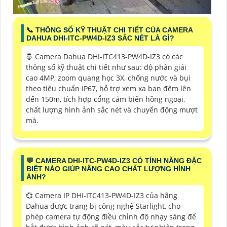
📞 THÔNG SỐ KỸ THUẬT CHI TIẾT CỦA CAMERA
DAHUA DHI-ITC-PW4D-IZ3 SẮC NÉT LÀ GÌ?
🤴 Camera Dahua DHI-ITC413-PW4D-IZ3 có các
thông số kỹ thuật chi tiết như sau: độ phân giải
cao 4MP, zoom quang học 3X, chống nước và bụi
theo tiêu chuẩn IP67, hỗ trợ xem xa ban đêm lên
đến 150m, tích hợp cổng cảm biến hồng ngoại,
chất lượng hình ảnh sắc nét và chuyển động mượt
mà.
️💬 CAMERA DHI-ITC-PW4D-IZ3 CÓ TÍNH NĂNG ĐẶC
BIỆT NÀO GIÚP NÂNG CAO CHẤT LƯỢNG HÌNH
ẢNH?
💞 Camera IP DHI-ITC413-PW4D-IZ3 của hãng
Dahua được trang bị công nghệ Starlight, cho
phép camera tự động điều chỉnh độ nhạy sáng để