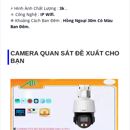
️⚡ Hình Ành Chất Lượng :
3k .
⚛️ Công Nghệ :
IP Wifi.
❈ Khoảng Cách Ban Đêm :
Hồng Ngoại 30m Có Màu
Ban Ðêm.
👑 Thiết Kế Camera
Xoay 360.
️✔️ Ưu Điểm :
Thu Âm Và Loa.
CAMERA QUAN SÁT ĐỀ XUẤT CHO
BẠN