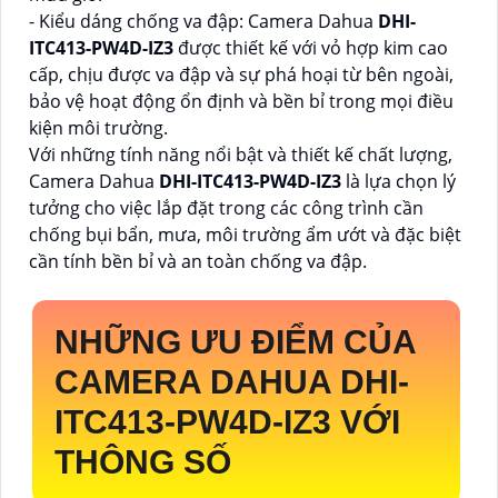
- Kiểu dáng chống va đập: Camera Dahua
DHI-
ITC413-PW4D-IZ3
được thiết kế với vỏ hợp kim cao
cấp, chịu được va đập và sự phá hoại từ bên ngoài,
bảo vệ hoạt động ổn định và bền bỉ trong mọi điều
kiện môi trường.
Với những tính năng nổi bật và thiết kế chất lượng,
Camera Dahua
DHI-ITC413-PW4D-IZ3
là lựa chọn lý
tưởng cho việc lắp đặt trong các công trình cần
chống bụi bẩn, mưa, môi trường ẩm ướt và đặc biệt
cần tính bền bỉ và an toàn chống va đập.
NHỮNG ƯU ĐIỂM CỦA
CAMERA DAHUA
DHI-
ITC413-PW4D-IZ3
VỚI
THÔNG SỐ