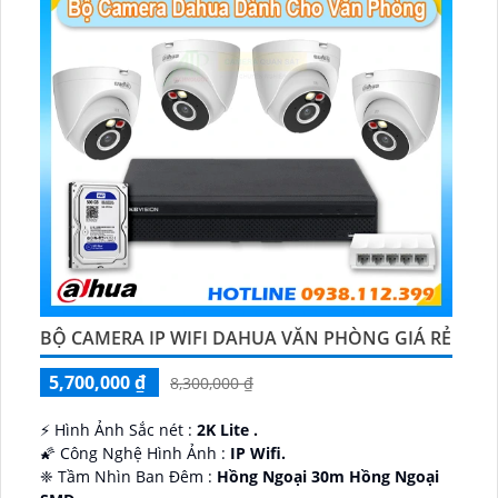
BỘ CAMERA IP WIFI DAHUA VĂN PHÒNG GIÁ RẺ
5,700,000 ₫
8,300,000 ₫
️⚡ Hình Ảnh Sắc nét :
2K Lite .
🌠 Công Nghệ Hình Ảnh :
IP Wifi.
❈ Tầm Nhìn Ban Đêm :
Hồng Ngoại 30m Hồng Ngoại