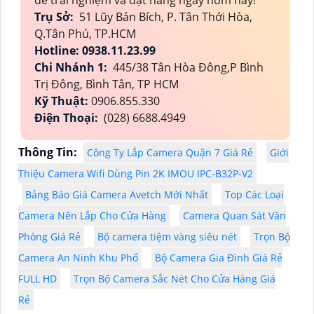
để trải nghiệm và đặt hàng ngay hôm nay!
Trụ Sở:
51 Lũy Bán Bích, P. Tân Thới Hòa,
Q.Tân Phú, TP.HCM
Hotline: 0938.11.23.99
Chi Nhánh 1:
445/38 Tân Hòa Đông,P Bình
Trị Đông, Bình Tân, TP HCM
Kỹ Thuật:
0906.855.330
Điện Thoại:
(028) 6688.4949
Thông Tin:
Công Ty Lắp Camera Quận 7 Giá Rẻ
Giới
Thiệu Camera Wifi Dùng Pin 2K IMOU IPC-B32P-V2
Bảng Báo Giá Camera Avetch Mới Nhất
Top Các Loại
Camera Nên Lắp Cho Cửa Hàng
Camera Quan Sát Văn
Phòng Giá Rẻ
Bộ camera tiệm vàng siêu nét
Trọn Bộ
Camera An Ninh Khu Phố
Bộ Camera Gia Đình Giá Rẻ
FULL HD
Trọn Bộ Camera Sắc Nét Cho Cửa Hàng Giá
Rẻ