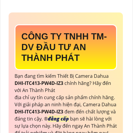
CÔNG TY TNHH TM-
DV ĐẦU TƯ AN
THÀNH PHÁT
Bạn đang tìm kiếm Thiết Bị Camera Dahua
DHI-ITC413-PW4D-IZ3
chính hãng? Hãy đến
với An Thành Phát
địa chỉ uy tín cung cấp sản phẩm chính hãng.
Với giải pháp an ninh hiện đại, Camera Dahua
DHI-ITC413-PW4D-IZ3
đem đến chất lượng và
đáng tin cậy. ®️
đẳng cấp
bạn sẽ hài lòng với
sự lựa chọn này. Hãy đến ngay An Thành Phát