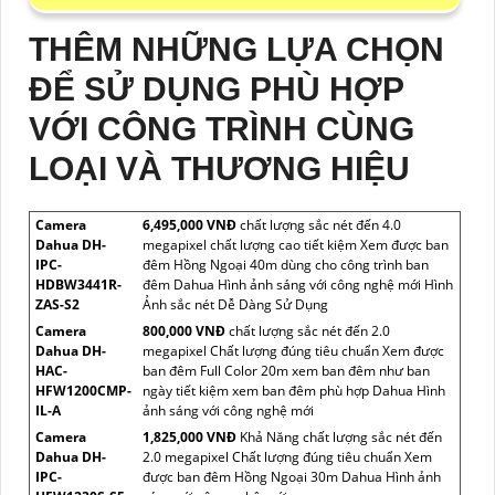
THÊM NHỮNG LỰA CHỌN
ĐỂ SỬ DỤNG PHÙ HỢP
VỚI CÔNG TRÌNH CÙNG
LOẠI VÀ THƯƠNG HIỆU
Camera
6,495,000 VNĐ
chất lượng sắc nét đến 4.0
Dahua DH-
megapixel chất lượng cao tiết kiệm Xem được ban
IPC-
đêm Hồng Ngoại 40m dùng cho công trình ban
HDBW3441R-
đêm Dahua Hình ảnh sáng với công nghệ mới Hình
ZAS-S2
Ảnh sắc nét Dễ Dàng Sử Dụng
Camera
800,000 VNĐ
chất lượng sắc nét đến 2.0
Dahua DH-
megapixel Chất lượng đúng tiêu chuẩn Xem được
HAC-
ban đêm Full Color 20m xem ban đêm như ban
HFW1200CMP-
ngày tiết kiệm xem ban đêm phù hợp Dahua Hình
IL-A
ảnh sáng với công nghệ mới
Camera
1,825,000 VNĐ
Khả Năng chất lượng sắc nét đến
Dahua DH-
2.0 megapixel Chất lượng đúng tiêu chuẩn Xem
IPC-
được ban đêm Hồng Ngoại 30m Dahua Hình ảnh