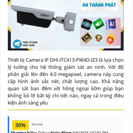
Thiết bị Camera IP DHI-ITC413-PW4D-IZ3 là lựa chọn
lý tưởng cho hệ thống giám sát an ninh. Với độ
phân giải lên đến 4.0 megapixel, camera này cung
cấp hình ảnh sắc nét, chất lượng cao. Khả năng
quan sát ban đêm với hồng ngoại 60m giúp bạn
không bỏ lỡ bất kỳ chi tiết nào, ngay cả trong điều
kiện ánh sáng yếu
30%
liên hệ
Thương hiệu:
Dahua
Ngày đăng:
9/6/2023 2:52:51 PM