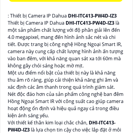
: Thiết bị Camera IP Dahua
DHI-ITC413-PW4D-IZ3
Thiết bị Camera IP Dahua
DHI-ITC413-PW4D-IZ3
là
một sản phẩm chất lượng với độ phân giải lên đến
4.0 megapixel, mang đến hình ảnh sắc nét và chi
tiết. Được trang bị công nghệ Hồng Ngoại Smart IR,
camera này cung cấp chất lượng hình ảnh ấn tượng
vào ban đêm, với khả năng quan sát xa tới 60m mà
không gây chói sáng hoặc mờ mịt.
Một ưu điểm nổi bật của thiết bị này là khả năng
thu âm rõ ràng, giúp cải thiện khả năng ghi âm và
xác định các âm thanh trong quá trình giám sát.
Nét độc đáo hơn của sản phẩm công nghệ ban đêm
Hồng Ngoại Smart IR với công suất cao giúp camera
hoạt động ổn định và hiệu quả ngay cả trong điều
kiện ánh sáng yếu.
Với thiết kế thân kim loại chắc chắn,
DHI-ITC413-
PW4D-IZ3
là lựa chọn tin cậy cho việc lắp đặt ở môi