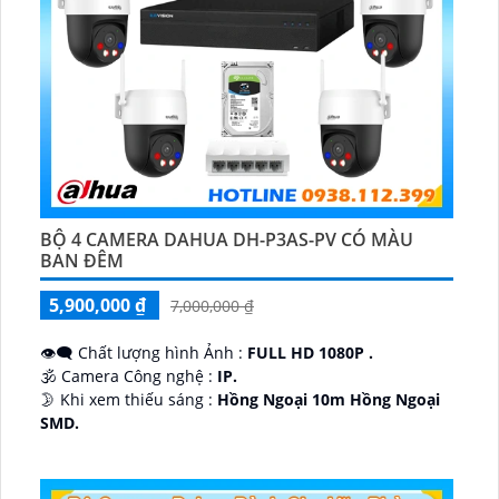
BỘ 4 CAMERA DAHUA DH-P3AS-PV CÓ MÀU
BAN ĐÊM
5,900,000 ₫
7,000,000 ₫
👁️‍🗨 Chất lượng hình Ảnh :
FULL HD 1080P .
🕉️ Camera Công nghệ :
IP.
🌛 Khi xem thiếu sáng :
Hồng Ngoại 10m Hồng Ngoại
SMD.
♊ Camera Thiết Kế
Dome Kim loại + Nhựa.
️💎 Chức Năng :
Thu Âm.