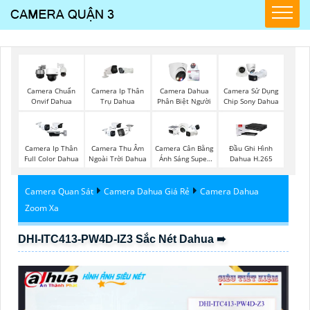
Camera Chuẩn
Camera Ip Thân
Camera Dahua
Camera Sử Dụng
Onvif Dahua
Trụ Dahua
Phân Biệt Người
Chip Sony Dahua
Camera Ip Thân
Camera Thu Âm
Camera Cân Bằng
Đầu Ghi Hình
Full Color Dahua
Ngoài Trời Dahua
Ánh Sáng Super
Dahua H.265
Adapt
Camera Quan Sát
Camera Dahua Giá Rẻ
Camera Dahua
Zoom Xa
DHI-ITC413-PW4D-IZ3 Sắc Nét Dahua ➠