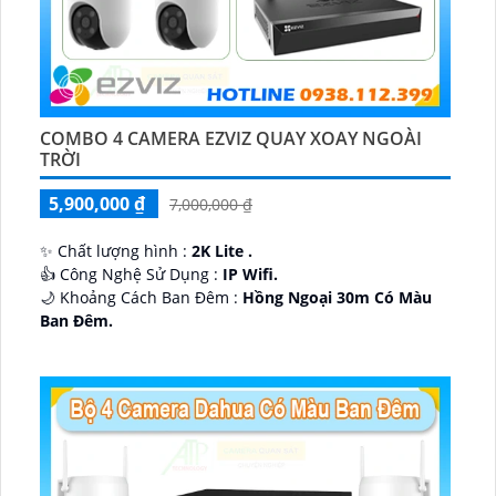
COMBO 4 CAMERA EZVIZ QUAY XOAY NGOÀI
TRỜI
5,900,000 ₫
7,000,000 ₫
✨ Chất lượng hình :
2K Lite .
👍 Công Nghệ Sử Dụng :
IP Wifi.
🌙 Khoảng Cách Ban Đêm :
Hồng Ngoại 30m Có Màu
Ban Ðêm.
🕉️ Cấu Tạo Camera
IP67 xoay 360.
️📡 Ưu Điểm :
Thu Âm Và Loa.