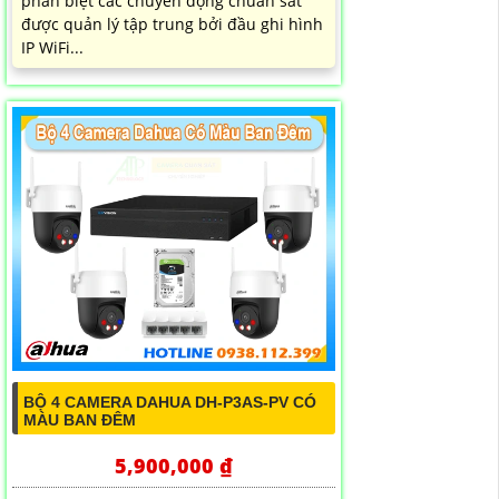
phân biệt các chuyển động chuẩn sát
được quản lý tập trung bởi đầu ghi hình
IP WiFi...
BỘ 4 CAMERA DAHUA DH-P3AS-PV CÓ
MÀU BAN ĐÊM
5,900,000 ₫