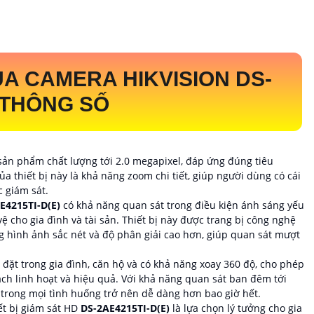
ỦA CAMERA HIKVISION
DS-
 THÔNG SỐ
sản phẩm chất lượng tới 2.0 megapixel, đáp ứng đúng tiêu
thiết bị này là khả năng zoom chi tiết, giúp người dùng có cái
c giám sát.
E4215TI-D(E)
có khả năng quan sát trong điều kiện ánh sáng yếu
vệ cho gia đình và tài sản. Thiết bị này được trang bị công nghệ
g hình ảnh sắc nét và độ phân giải cao hơn, giúp quan sát mượt
p đặt trong gia đình, căn hộ và có khả năng xoay 360 độ, cho phép
ch linh hoạt và hiệu quả. Với khả năng quan sát ban đêm tới
 trong mọi tình huống trở nên dễ dàng hơn bao giờ hết.
ết bị giám sát HD
DS-2AE4215TI-D(E)
là lựa chọn lý tưởng cho gia