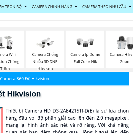
RA TRỌN BỘ
CAMERA CHÍNH HÃNG
CAMERA THEO NHU CẦU
mera Wifi
Camera Chống
Camera Ip Dome
Camera Hikv
ision Chống
Nhiễu 3D DNR
Full Color Hik
Zoom
Trộm
Hikvison
Camera 360 Độ Hikvision
t Hikvision
Thiết bị Camera HD DS-2AE4215TI-D(E) là sự lựa chọn
hàng đầu với độ phân giải cao lên đến 2.0 megapixel,
mang lại hình ảnh sắc nét và rõ ràng. Với khả năng
quan sát ban đêm thông qua Hồng Ngoại lên đến