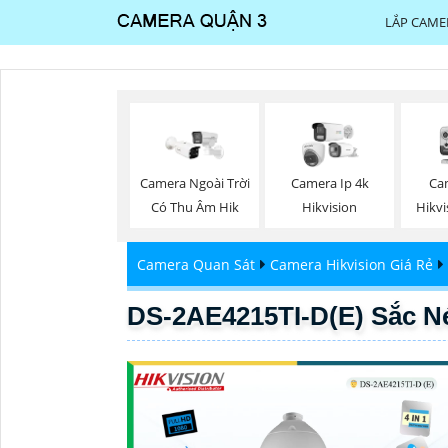
LẮP CAME
Camera Ngoài Trời
Camera Ip 4k
Ca
Có Thu Âm Hik
Hikvision
Hikv
Camera Quan Sát
Camera Hikvision Giá Rẻ
DS-2AE4215TI-D(E) Sắc Né