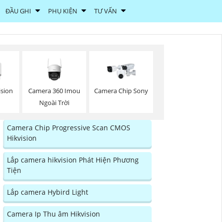
ĐẦU GHI
PHỤ KIỆN
TƯ VẤN
Camera 360 Imou
ision
Camera Chip Sony
Ngoài Trời
Camera Chip Progressive Scan CMOS
Hikvision
Lắp camera hikvision Phát Hiện Phương
Tiện
Lắp camera Hybird Light
Camera Ip Thu âm Hikvision