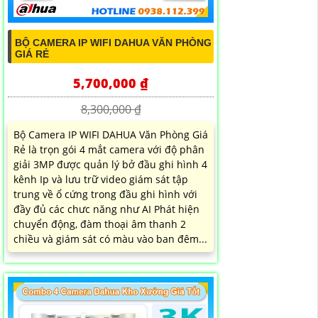
BỘ CAMERA IP WIFI DAHUA VĂN PHÒNG
GIÁ RẺ
5,700,000 ₫
8,300,000 ₫
Bộ Camera IP WIFI DAHUA Văn Phòng Giá
Rẻ là trọn gói 4 mắt camera với độ phân
giải 3MP được quản lý bở đầu ghi hình 4
kênh Ip và lưu trữ video giám sát tập
trung về ổ cứng trong đầu ghi hình với
đầy đủ các chưc năng như AI Phát hiện
chuyển động, đàm thoại âm thanh 2
chiều và giám sát có màu vào ban đêm...