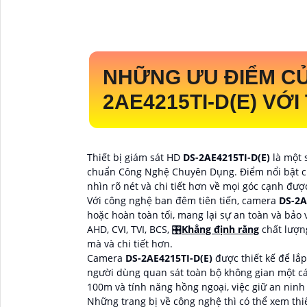
NHỮNG ƯU ĐIỂM C
2AE4215TI-D(E)
VỚI
Thiết bị giám sát HD
DS-2AE4215TI-D(E)
là một 
chuẩn Công Nghệ Chuyên Dụng. Điểm nổi bật của 
nhìn rõ nét và chi tiết hơn về mọi góc cạnh đượ
Với công nghệ ban đêm tiên tiến, camera
DS-2A
hoặc hoàn toàn tối, mang lại sự an toàn và bảo 
AHD, CVI, TVI, BCS, 🎛
Khẳng định rằng
chất lượn
mà và chi tiết hơn.
Camera
DS-2AE4215TI-D(E)
được thiết kế để lắ
người dùng quan sát toàn bộ không gian một cá
100m và tính năng hồng ngoại, việc giữ an ninh
Những trang bị về công nghệ thì có thể xem thi