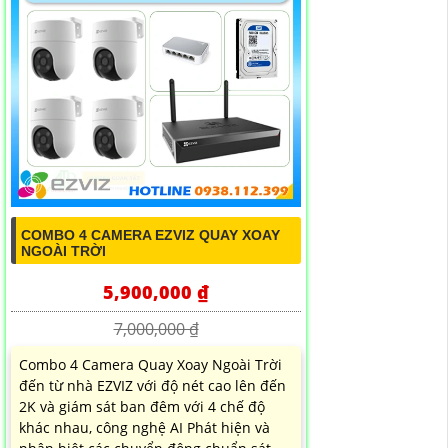
COMBO 4 CAMERA EZVIZ QUAY XOAY
NGOÀI TRỜI
5,900,000 ₫
7,000,000 ₫
Combo 4 Camera Quay Xoay Ngoài Trời
đến từ nhà EZVIZ với độ nét cao lên đến
2K và giám sát ban đêm với 4 chế độ
khác nhau, công nghệ AI Phát hiện và