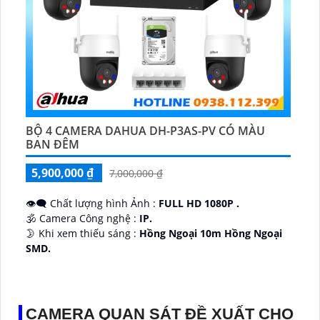
BỘ 4 CAMERA DAHUA DH-P3AS-PV CÓ MÀU
BAN ĐÊM
5,900,000 ₫
7,000,000 ₫
👁️‍🗨 Chất lượng hình Ảnh :
FULL HD 1080P .
🕉️ Camera Công nghệ :
IP.
🌛 Khi xem thiếu sáng :
Hồng Ngoại 10m Hồng Ngoại
SMD.
♊ Camera Thiết Kế
Dome Kim loại + Nhựa.
️💎 Chức Năng :
Thu Âm.
CAMERA QUAN SÁT ĐỀ XUẤT CHO