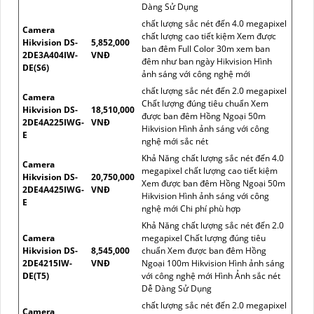
Dàng Sử Dụng
chất lượng sắc nét đến 4.0 megapixel
Camera
chất lượng cao tiết kiệm Xem được
Hikvision DS-
5,852,000
ban đêm Full Color 30m xem ban
2DE3A404IW-
VNĐ
đêm như ban ngày Hikvision Hình
DE(S6)
ảnh sáng với công nghệ mới
chất lượng sắc nét đến 2.0 megapixel
Camera
Chất lượng đúng tiêu chuẩn Xem
Hikvision DS-
18,510,000
được ban đêm Hồng Ngoại 50m
2DE4A225IWG-
VNĐ
Hikvision Hình ảnh sáng với công
E
nghệ mới sắc nét
Khả Năng chất lượng sắc nét đến 4.0
Camera
megapixel chất lượng cao tiết kiệm
Hikvision DS-
20,750,000
Xem được ban đêm Hồng Ngoại 50m
2DE4A425IWG-
VNĐ
Hikvision Hình ảnh sáng với công
E
nghệ mới Chi phí phù hợp
Khả Năng chất lượng sắc nét đến 2.0
Camera
megapixel Chất lượng đúng tiêu
Hikvision DS-
8,545,000
chuẩn Xem được ban đêm Hồng
2DE4215IW-
VNĐ
Ngoại 100m Hikvision Hình ảnh sáng
DE(T5)
với công nghệ mới Hình Ảnh sắc nét
Dễ Dàng Sử Dụng
chất lượng sắc nét đến 2.0 megapixel
Camera