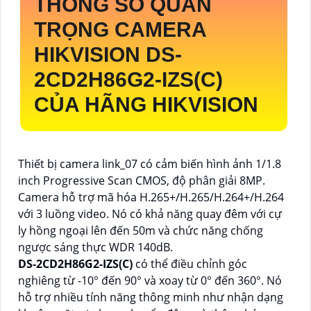
THÔNG SỐ QUAN
TRỌNG CAMERA
HIKVISION
DS-
2CD2H86G2-IZS(C)
CỦA HÃNG HIKVISION
Thiết bị camera link_07 có cảm biến hình ảnh 1/1.8
inch Progressive Scan CMOS, độ phân giải 8MP.
Camera hỗ trợ mã hóa H.265+/H.265/H.264+/H.264
với 3 luồng video. Nó có khả năng quay đêm với cự
ly hồng ngoại lên đến 50m và chức năng chống
ngược sáng thực WDR 140dB.
DS-2CD2H86G2-IZS(C)
có thể điều chỉnh góc
nghiêng từ -10° đến 90° và xoay từ 0° đến 360°. Nó
hỗ trợ nhiều tính năng thông minh như nhận dạng