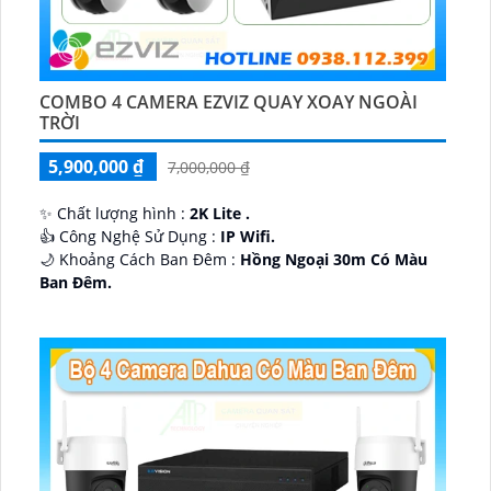
COMBO 4 CAMERA EZVIZ QUAY XOAY NGOÀI
TRỜI
5,900,000 ₫
7,000,000 ₫
✨ Chất lượng hình :
2K Lite .
👍 Công Nghệ Sử Dụng :
IP Wifi.
🌙 Khoảng Cách Ban Đêm :
Hồng Ngoại 30m Có Màu
Ban Ðêm.
🕉️ Cấu Tạo Camera
IP67 xoay 360.
️📡 Ưu Điểm :
Thu Âm Và Loa.