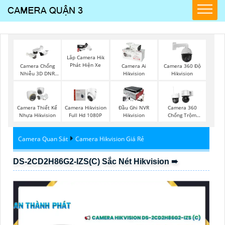
Lắp Camera Hik
Phát Hiện Xe
Camera Chống
Camera Ai
Camera 360 Độ
Nhiễu 3D DNR
Hikvision
Hikvision
Hikvison
Camera Thiết Kế
Camera Hikvision
Đầu Ghi NVR
Camera 360
Nhựa Hikvision
Full Hd 1080P
Hikvision
Chống Trộm
Hikvision
Camera Quan Sát
Camera Hikvision Giá Rẻ
DS-2CD2H86G2-IZS(C) Sắc Nét Hikvision ➠