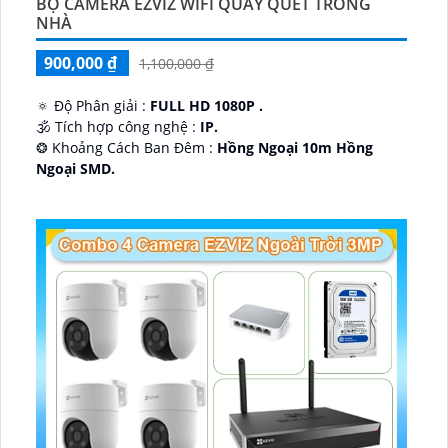
BỘ CAMERA EZVIZ WIFI QUAY QUÉT TRONG
NHÀ
900,000 ₫
1,100,000 ₫
🔅 Độ Phân giải :
FULL HD 1080P .
🕉️ Tích hợp công nghệ :
IP.
❂ Khoảng Cách Ban Đêm :
Hồng Ngoại 10m Hồng
Ngoại SMD.
🛡 Mẫu Camera
Dome Kim loại + Nhựa.
️📢 Ưu Điểm :
Thu Âm.