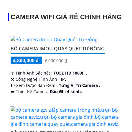
CAMERA WIFI GIÁ RẺ CHÍNH HÃNG
BỘ CAMERA IMOU QUAY QUÉT TỰ ĐỘNG
4,800,000 ₫
6,000,000 ₫
🔆 Hình Ảnh Sắc nét :
FULL HD 1080P .
⚒ Công Nghệ Hình Ảnh :
IP.
🌔 Xem Được Ban Đêm :
Từng Vị Trí Camera .
👑 Thiết Kế Camera
Đầu Ghi 4 kênh.
️🔮 Đặt Điểm :
Công Nghệ AI.