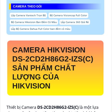
CAMERA THEO GÓI
Lắp Camera Vantech Trọn Bộ
Bộ Camera Visioncop Full Color
Bộ Camera Hikvision Ban Đêm Có Màu
Lắp Camera 360 Giá Rẻ
Lắp Bộ Camera Dahua Full Color ban đêm có màu
CAMERA HIKVISION
DS-2CD2H86G2-IZS(C)
SẢN PHẨM CHẤT
LƯỢNG CỦA
HIKVISION
Thiết bị Camera
DS-2CD2H86G2-IZS(C)
là một lựa