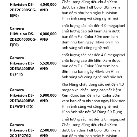
Chất lượng đúng tiêu chuẩn Xem
Hikvision DS-
4,040,000
được ban đêm Full Color 30m xem
2DE2C200SCG-
VNĐ
ban đêm như ban ngày Hikvision
E(F0)
Hình ảnh sáng với công nghệ mới
chất lượng sắc nét đến 4.0 megapixel
Camera
chất lượng cao tiết kiệm Xem được
HikVision DS-
4,000,000
ban đêm Full Color 30m xem ban
2DE2C400SCG-
VNĐ
đêm như ban ngày Hikvision Hình
E(F0)
ảnh sáng với công nghệ mới
chất lượng sắc nét đến 4.0 megapixel
Camera
chất lượng cao tiết kiệm Xem được
Hikvision DS-
5,520,000
ban đêm Full Color 30m xem ban
2DE3A400BW-
VNĐ
đêm như ban ngày Hikvision Hình
DEF1T5
ảnh sáng với công nghệ mới sắc nét
Khả Năng chất lượng sắc nét đến 4.0
Camera
megapixel chất lượng cao tiết kiệm
Hikvision DS-
5,900,000
Xem được ban đêm Full Color 30m
2DE3A400BW-
VNĐ
xem ban đêm như ban ngày Hikvision
DE/W(F1)(T5)
Hình ảnh sáng với công nghệ mới
Hình Ảnh sắc nét Dễ Dàng Sử Dụng
chất lượng sắc nét đến 2.0 megapixel
Camera
Chất lượng đúng tiêu chuẩn Xem
Hikvision DS-
2,500,000
được ban đêm Full Color 30m xem
2CD1P27G2-
VNĐ
ban đêm như ban ngày Hikvision