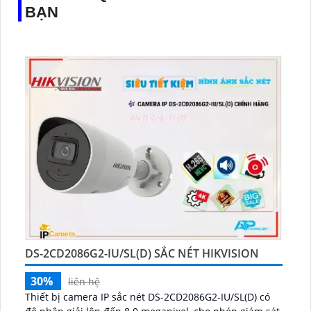
BẠN
DS-2CD2086G2-IU/SL(D) SẮC NÉT HIKVISION
30%
liên hệ
Thiết bị camera IP sắc nét DS-2CD2086G2-IU/SL(D) có