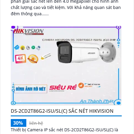
phân giải sắc nét lên đến 4.0 megapixel cho hình ảnh
chất lượng cao và tiết kiệm. Với khả năng quan sát ban
đêm thông qua......
DS-2CD2T86G2-ISU/SL(C) SẮC NÉT HIKVISION
30%
liên hệ
Thiết bị Camera IP sắc nét DS-2CD2T86G2-ISU/SL(C) là