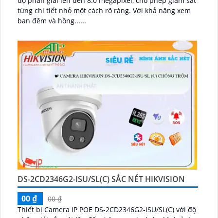
độ phân giải lên đến 8.0 megapixel, cho phép giám sát
từng chi tiết nhỏ một cách rõ ràng. Với khả năng xem
ban đêm và hồng......
DS-2CD2346G2-ISU/SL(C) SẮC NÉT HIKVISION
00 ₫
00 ₫
Thiết bị Camera IP POE DS-2CD2346G2-ISU/SL(C) với độ