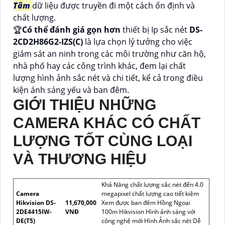
Tâm
dữ liệu được truyền đi một cách ổn định và
chất lượng.
🏆
Có thể đánh giá gọn hơn
thiết bị Ip sắc nét
DS-
2CD2H86G2-IZS(C)
là lựa chọn lý tưởng cho việc
giám sát an ninh trong các môi trường như căn hộ,
nhà phố hay các công trình khác, đem lại chất
lượng hình ảnh sắc nét và chi tiết, kể cả trong điều
kiện ánh sáng yếu và ban đêm.
GIỚI THIỆU NHỮNG
CAMERA KHÁC CÓ CHẤT
LƯỢNG TỐT CÙNG LOẠI
VÀ THƯƠNG HIỆU
Khả Năng chất lượng sắc nét đến 4.0
Camera
megapixel chất lượng cao tiết kiệm
Hikvision DS-
11,670,000
Xem được ban đêm Hồng Ngoại
2DE4415IW-
VNĐ
100m Hikvision Hình ảnh sáng với
DE(T5)
công nghệ mới Hình Ảnh sắc nét Dễ