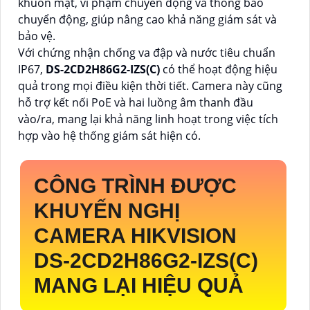
khuôn mặt, vi phạm chuyển động và thông báo
chuyển động, giúp nâng cao khả năng giám sát và
bảo vệ.
Với chứng nhận chống va đập và nước tiêu chuẩn
IP67,
DS-2CD2H86G2-IZS(C)
có thể hoạt động hiệu
quả trong mọi điều kiện thời tiết. Camera này cũng
hỗ trợ kết nối PoE và hai luồng âm thanh đầu
vào/ra, mang lại khả năng linh hoạt trong việc tích
hợp vào hệ thống giám sát hiện có.
CÔNG TRÌNH ĐƯỢC
KHUYẾN NGHỊ
CAMERA HIKVISION
DS-2CD2H86G2-IZS(C)
MANG LẠI HIỆU QUẢ