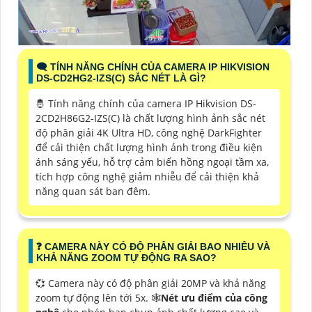
🗨️ TÍNH NĂNG CHÍNH CỦA CAMERA IP HIKVISION
DS-CD2HG2-IZS(C) SẮC NÉT LÀ GÌ?
🤴 Tính năng chính của camera IP Hikvision DS-
2CD2H86G2-IZS(C) là chất lượng hình ảnh sắc nét
độ phân giải 4K Ultra HD, công nghệ DarkFighter
để cải thiện chất lượng hình ảnh trong điều kiện
ánh sáng yếu, hỗ trợ cảm biến hồng ngoại tầm xa,
tích hợp công nghệ giảm nhiễu để cải thiện khả
năng quan sát ban đêm.
️❓ CAMERA NÀY CÓ ĐỘ PHÂN GIẢI BAO NHIÊU VÀ
KHẢ NĂNG ZOOM TỰ ĐỘNG RA SAO?
💞 Camera này có độ phân giải 20MP và khả năng
zoom tự động lên tới 5x. 🕸
Nét ưu điểm của công