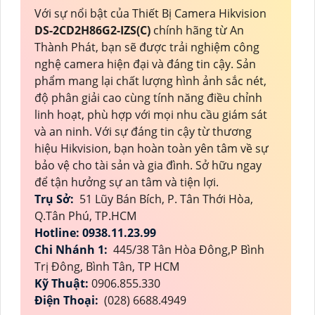
Với sự nổi bật của Thiết Bị Camera Hikvision
DS-2CD2H86G2-IZS(C)
chính hãng từ An
Thành Phát, bạn sẽ được trải nghiệm công
nghệ camera hiện đại và đáng tin cậy. Sản
phẩm mang lại chất lượng hình ảnh sắc nét,
độ phân giải cao cùng tính năng điều chỉnh
linh hoạt, phù hợp với mọi nhu cầu giám sát
và an ninh. Với sự đáng tin cậy từ thương
hiệu Hikvision, bạn hoàn toàn yên tâm về sự
bảo vệ cho tài sản và gia đình. Sở hữu ngay
để tận hưởng sự an tâm và tiện lợi.
Trụ Sở:
51 Lũy Bán Bích, P. Tân Thới Hòa,
Q.Tân Phú, TP.HCM
Hotline: 0938.11.23.99
Chi Nhánh 1:
445/38 Tân Hòa Đông,P Bình
Trị Đông, Bình Tân, TP HCM
Kỹ Thuật:
0906.855.330
Điện Thoại:
(028) 6688.4949