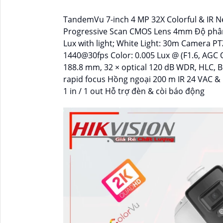
TandemVu 7-inch 4 MP 32X Colorful & IR 
Progressive Scan CMOS Lens 4mm Độ phân 
Lux with light; White Light: 30m Camera P
1440@30fps Color: 0.005 Lux @ (F1.6, AGC ON
188.8 mm, 32 × optical 120 dB WDR, HLC, B
rapid focus Hồng ngoại 200 m IR 24 VAC & 
1 in / 1 out Hỗ trợ đèn & còi báo động