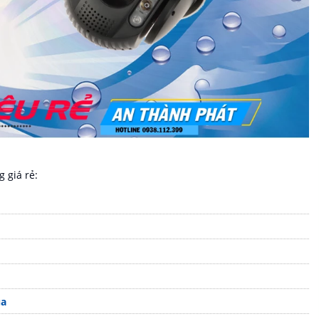
 giá rẻ:
ua