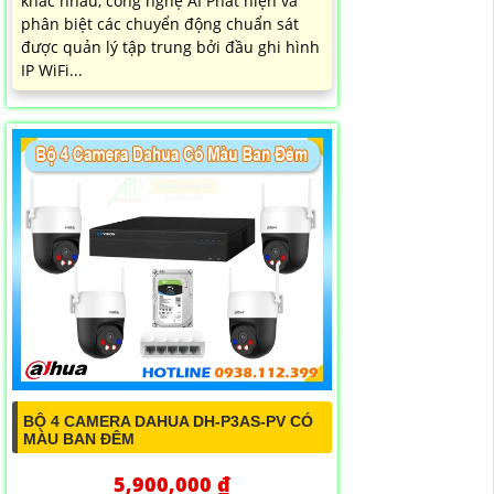
khác nhau, công nghệ AI Phát hiện và
phân biệt các chuyển động chuẩn sát
được quản lý tập trung bởi đầu ghi hình
IP WiFi...
BỘ 4 CAMERA DAHUA DH-P3AS-PV CÓ
MÀU BAN ĐÊM
5,900,000 ₫