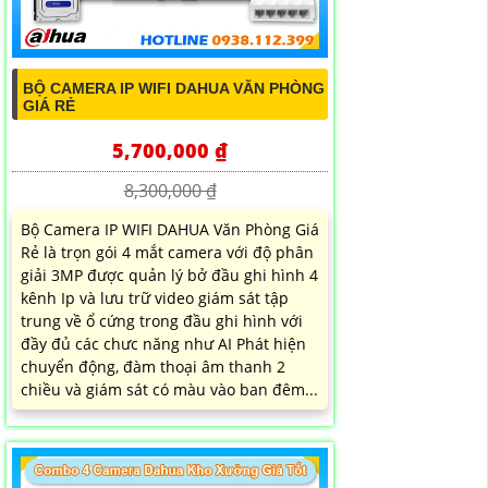
BỘ CAMERA IP WIFI DAHUA VĂN PHÒNG
GIÁ RẺ
5,700,000 ₫
8,300,000 ₫
Bộ Camera IP WIFI DAHUA Văn Phòng Giá
Rẻ là trọn gói 4 mắt camera với độ phân
giải 3MP được quản lý bở đầu ghi hình 4
kênh Ip và lưu trữ video giám sát tập
trung về ổ cứng trong đầu ghi hình với
đầy đủ các chưc năng như AI Phát hiện
chuyển động, đàm thoại âm thanh 2
chiều và giám sát có màu vào ban đêm...