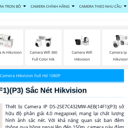
RA TRỌN BỘ
CAMERA CHÍNH HÃNG
CAMERA THEO NHU CẦU
Camera Wifi
 Ai Hikvision
Camera Wifi 360
Camera Ip
Hikvision
Full Color Hik
Hikvisio
Camera Hikvision Full Hd 1080P
(P3) Sắc Nét Hikvision
Thiết bị Camera IP DS-2SE7C432MW-AEB(14F1)(P3) sở
hữu độ phân giải 4.0 megapixel, mang lại chất lượng
hình ảnh sắc nét. Với khả năng quan sát ban đêm
thông qua hồng ngoại lên đến 150m, camera này đảm