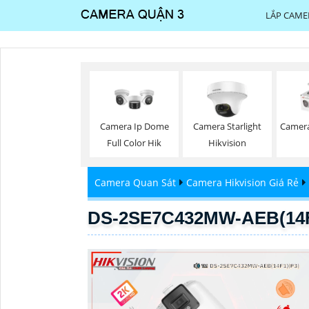
LẮP CAME
Camera Ip Dome
Camera Starlight
Camera
Full Color Hik
Hikvision
Camera Quan Sát
Camera Hikvision Giá Rẻ
DS-2SE7C432MW-AEB(14F1)