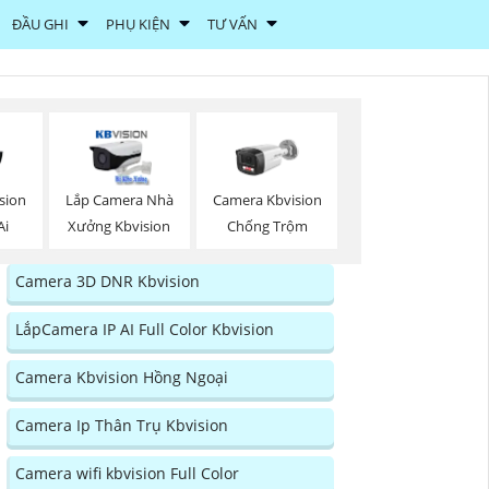
ĐẦU GHI
PHỤ KIỆN
TƯ VẤN
sion
Lắp Camera Nhà
Camera Kbvision
Ai
Xưởng Kbvision
Chống Trộm
Camera 3D DNR Kbvision
LắpCamera IP AI Full Color Kbvision
Camera Kbvision Hồng Ngoại
Camera Ip Thân Trụ Kbvision
Camera wifi kbvision Full Color