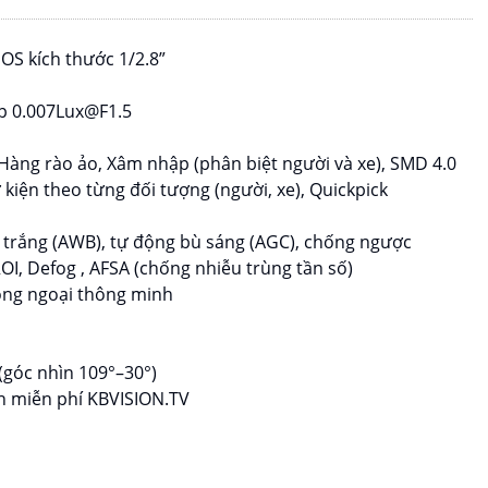
OS kích thước 1/2.8”
ấp 0.007Lux@F1.5
Hàng rào ảo, Xâm nhập (phân biệt người và xe), SMD 4.0
kiện theo từng đối tượng (người, xe), Quickpick
g trắng (AWB), tự động bù sáng (AGC), chống ngược
OI, Defog , AFSA (chống nhiễu trùng tần số)
ồng ngoại thông minh
góc nhìn 109°–30°)
ền miễn phí KBVISION.TV