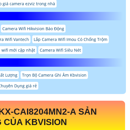
o giá camera ezviz trong nhà
Camera Wifi Hikvision Báo Động
a Wifi Vantech
Lắp Camera Wifi Imou Có Chống Trộm
 wifi mới cập nhật
Camera Wifi Siêu Nét
hất Lượng
Trọn Bộ Camera Ghi Âm Kbvision
huyên Dụng giá rẻ
KX-CAI8204MN2-A
SẢN
 CỦA KBVISION