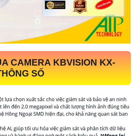
ỦA CAMERA KBVISION
KX-
THÔNG SỐ
ột lựa chọn xuất sắc cho việc giám sát và bảo vệ an ninh
ét lên đến 2.0 megapixel và chất lượng hình ảnh đúng tiêu
hệ Hồng Ngoại SMD hiện đại, cho khả năng quan sát ban
hệ AI, giúp tối ưu hóa việc giám sát và phân tích dữ liệu
ng và hành vi đáng ngờ một cách hiệu quả. ⚒
Mang lại