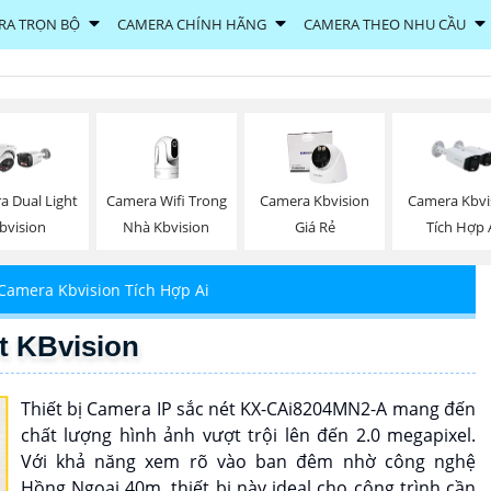
RA TRỌN BỘ
CAMERA CHÍNH HÃNG
CAMERA THEO NHU CẦU
Camera Wifi Trong
a Dual Light
Camera Kbvision
Camera Kbvi
Nhà Kbvision
bvision
Giá Rẻ
Tích Hợp 
Camera Kbvision Tích Hợp Ai
t KBvision
Thiết bị Camera IP sắc nét KX-CAi8204MN2-A mang đến
chất lượng hình ảnh vượt trội lên đến 2.0 megapixel.
Với khả năng xem rõ vào ban đêm nhờ công nghệ
Hồng Ngoại 40m, thiết bị này ideal cho công trình cần