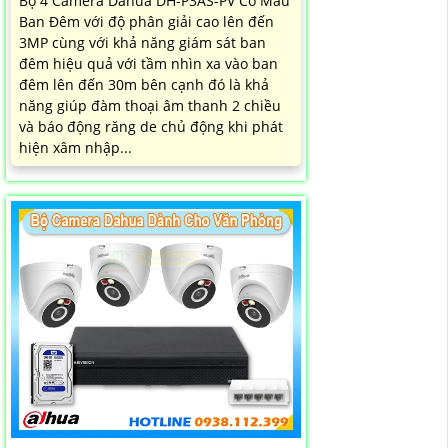
Bộ 4 Camera Dahua DH-P3AS-PV Có Màu
Ban Đêm với độ phân giải cao lên đến
3MP cùng với khả năng giám sát ban
đêm hiệu quả với tầm nhìn xa vào ban
đêm lên đến 30m bên cạnh đó là khả
năng giúp đàm thoại âm thanh 2 chiều
và báo động răng de chủ động khi phát
hiện xâm nhập...