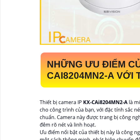
NHỮNG ƯU ĐIỂM C
CAI8204MN2-A
VỚI 
Thiết bị camera IP
KX-CAi8204MN2-A
là m
cho công trình của bạn, với đặc tính sắc n
chuẩn. Camera này được trang bị công ng
đêm rõ nét và linh hoạt.
Ưu điểm nổi bật của thiết bị này là công ng
một cách thông minh, phát hiện chuyển độ