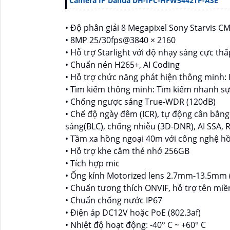
Camera IP Dahua DH-IPC-HFW5442TP-ASE
• Độ phân giải 8 Megapixel Sony Starvis CM
• 8MP 25/30fps@3840 × 2160
• Hỗ trợ Starlight với độ nhạy sáng cực th
• Chuẩn nén H265+, AI Coding
• Hỗ trợ chức năng phát hiện thông minh: 
• Tìm kiếm thông minh: Tìm kiếm nhanh sự 
• Chống ngược sáng True-WDR (120dB)
• Chế độ ngày đêm (ICR), tự động cân bằn
sáng(BLC), chống nhiễu (3D-DNR), AI SSA, R
• Tầm xa hồng ngoại 40m với công nghệ h
• Hỗ trợ khe cắm thẻ nhớ 256GB
• Tích hợp mic
• Ống kính Motorized lens 2.7mm-13.5mm (
• Chuẩn tương thích ONVIF, hỗ trợ tên mi
• Chuẩn chống nước IP67
• Điện áp DC12V hoặc PoE (802.3af)
• Nhiệt độ hoạt động: -40° C ~ +60° C