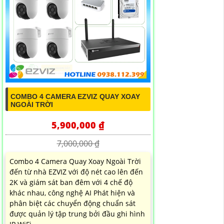
COMBO 4 CAMERA EZVIZ QUAY XOAY
NGOÀI TRỜI
5,900,000 ₫
7,000,000 ₫
Combo 4 Camera Quay Xoay Ngoài Trời
đến từ nhà EZVIZ với độ nét cao lên đến
2K và giám sát ban đêm với 4 chế độ
khác nhau, công nghệ AI Phát hiện và
phân biệt các chuyển động chuẩn sát
được quản lý tập trung bởi đầu ghi hình