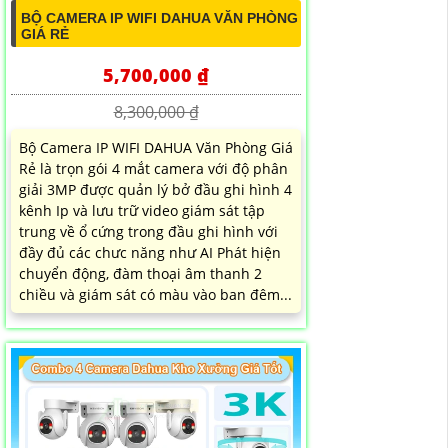
BỘ CAMERA IP WIFI DAHUA VĂN PHÒNG
GIÁ RẺ
5,700,000 ₫
8,300,000 ₫
Bộ Camera IP WIFI DAHUA Văn Phòng Giá
Rẻ là trọn gói 4 mắt camera với độ phân
giải 3MP được quản lý bở đầu ghi hình 4
kênh Ip và lưu trữ video giám sát tập
trung về ổ cứng trong đầu ghi hình với
đầy đủ các chưc năng như AI Phát hiện
chuyển động, đàm thoại âm thanh 2
chiều và giám sát có màu vào ban đêm...