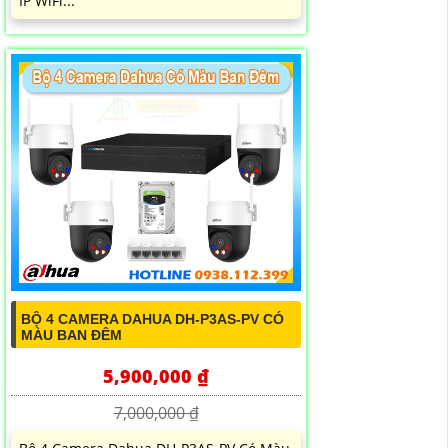
IP WiFi...
BỘ 4 CAMERA DAHUA DH-P3AS-PV CÓ
MÀU BAN ĐÊM
5,900,000 ₫
7,000,000 ₫