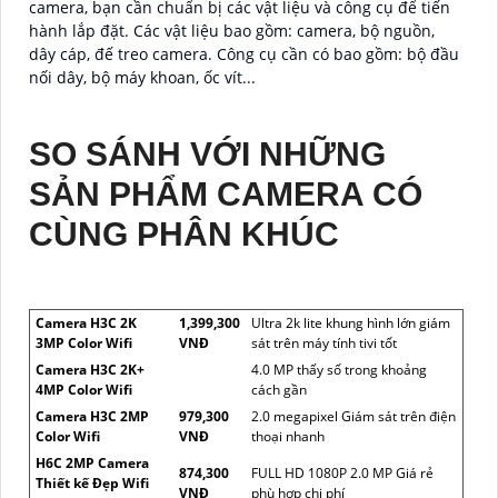
camera, bạn cần chuẩn bị các vật liệu và công cụ để tiến
hành lắp đặt. Các vật liệu bao gồm: camera, bộ nguồn,
dây cáp, đế treo camera. Công cụ cần có bao gồm: bộ đầu
nối dây, bộ máy khoan, ốc vít...
SO SÁNH VỚI NHỮNG
SẢN PHẨM CAMERA CÓ
CÙNG PHÂN KHÚC
Camera H3C 2K
1,399,300
Ultra 2k lite khung hình lớn giám
3MP Color Wifi
VNĐ
sát trên máy tính tivi tốt
Camera H3C 2K+
4.0 MP thấy số trong khoảng
4MP Color Wifi
cách gần
Camera H3C 2MP
979,300
2.0 megapixel Giám sát trên điện
Color Wifi
VNĐ
thoại nhanh
H6C 2MP Camera
874,300
FULL HD 1080P 2.0 MP Giá rẻ
Thiết kế Đẹp Wifi
VNĐ
phù hợp chi phí