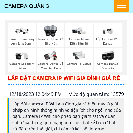
Lắp Camera Wifi
Camera Cân Bằng
Camera Dahua 4K
Camera Nhận
Dahua
Ánh Sáng Super
Siêu Nét
Diện Biển Số
Adapt
Dahua
Camera Speedom
Camera Dahua Có
Camera Ip Dahua
Camera Dahua
Dahua
Màu Ban Đêm
Zoom Xa
LẮP ĐẶT CAMERA IP WIFI GIA ĐÌNH GIÁ RẺ
12/18/2023 12:04:49 PM
Mức độ quan tâm: 13579
Lắp đặt camera IP Wifi gia đình giá rẻ hiện nay là giải
pháp an ninh thông minh và tiện ích cho ngôi nhà của
bạn. Camera IP Wifi cho phép bạn giám sát và quan
sát từ xa thông qua mạng internet, bất kể bạn ở bất
cứ đâu trên thế giới, chỉ cần có kết nối internet.