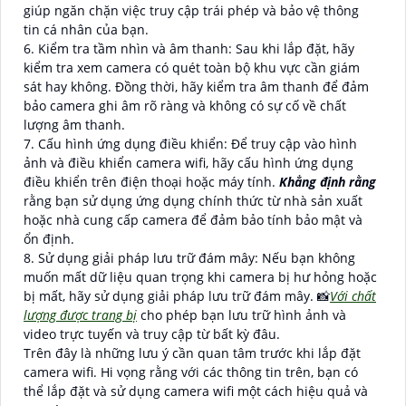
giúp ngăn chặn việc truy cập trái phép và bảo vệ thông
tin cá nhân của bạn.
6. Kiểm tra tầm nhìn và âm thanh: Sau khi lắp đặt, hãy
kiểm tra xem camera có quét toàn bộ khu vực cần giám
sát hay không. Đồng thời, hãy kiểm tra âm thanh để đảm
bảo camera ghi âm rõ ràng và không có sự cố về chất
lượng âm thanh.
7. Cấu hình ứng dụng điều khiển: Để truy cập vào hình
ảnh và điều khiển camera wifi, hãy cấu hình ứng dụng
điều khiển trên điện thoại hoặc máy tính.
Khẳng định rằng
rằng bạn sử dụng ứng dụng chính thức từ nhà sản xuất
hoặc nhà cung cấp camera để đảm bảo tính bảo mật và
ổn định.
8. Sử dụng giải pháp lưu trữ đám mây: Nếu bạn không
muốn mất dữ liệu quan trọng khi camera bị hư hỏng hoặc
bị mất, hãy sử dụng giải pháp lưu trữ đám mây. 📸
Với chất
lượng được trang bị
cho phép bạn lưu trữ hình ảnh và
video trực tuyến và truy cập từ bất kỳ đâu.
Trên đây là những lưu ý cần quan tâm trước khi lắp đặt
camera wifi. Hi vọng rằng với các thông tin trên, bạn có
thể lắp đặt và sử dụng camera wifi một cách hiệu quả và