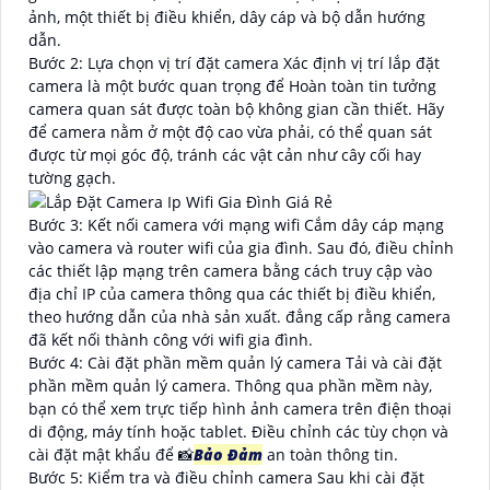
ảnh, một thiết bị điều khiển, dây cáp và bộ dẫn hướng
dẫn.
Bước 2: Lựa chọn vị trí đặt camera Xác định vị trí lắp đặt
camera là một bước quan trọng để Hoàn toàn tin tưởng
camera quan sát được toàn bộ không gian cần thiết. Hãy
để camera nằm ở một độ cao vừa phải, có thể quan sát
được từ mọi góc độ, tránh các vật cản như cây cối hay
tường gạch.
Bước 3: Kết nối camera với mạng wifi Cắm dây cáp mạng
vào camera và router wifi của gia đình. Sau đó, điều chỉnh
các thiết lập mạng trên camera bằng cách truy cập vào
địa chỉ IP của camera thông qua các thiết bị điều khiển,
theo hướng dẫn của nhà sản xuất. đẳng cấp rằng camera
đã kết nối thành công với wifi gia đình.
Bước 4: Cài đặt phần mềm quản lý camera Tải và cài đặt
phần mềm quản lý camera. Thông qua phần mềm này,
bạn có thể xem trực tiếp hình ảnh camera trên điện thoại
di động, máy tính hoặc tablet. Điều chỉnh các tùy chọn và
cài đặt mật khẩu để 📸
Bảo Đảm
an toàn thông tin.
Bước 5: Kiểm tra và điều chỉnh camera Sau khi cài đặt