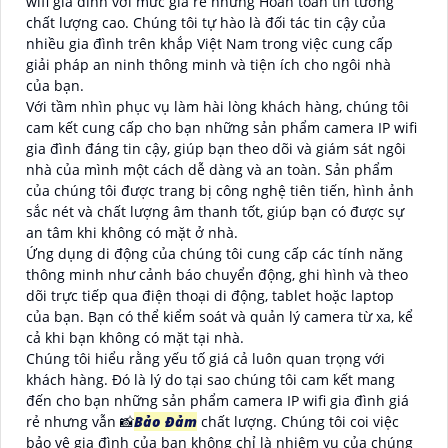
wifi gia đình với mức giá rẻ nhưng Hoàn toàn tin tưởng
chất lượng cao. Chúng tôi tự hào là đối tác tin cậy của
nhiều gia đình trên khắp Việt Nam trong việc cung cấp
giải pháp an ninh thông minh và tiện ích cho ngôi nhà
của bạn.
Với tầm nhìn phục vụ làm hài lòng khách hàng, chúng tôi
cam kết cung cấp cho bạn những sản phẩm camera IP wifi
gia đình đáng tin cậy, giúp bạn theo dõi và giám sát ngôi
nhà của mình một cách dễ dàng và an toàn. Sản phẩm
của chúng tôi được trang bị công nghệ tiên tiến, hình ảnh
sắc nét và chất lượng âm thanh tốt, giúp bạn có được sự
an tâm khi không có mặt ở nhà.
Ứng dụng di động của chúng tôi cung cấp các tính năng
thông minh như cảnh báo chuyển động, ghi hình và theo
dõi trực tiếp qua điện thoại di động, tablet hoặc laptop
của bạn. Bạn có thể kiểm soát và quản lý camera từ xa, kể
cả khi bạn không có mặt tại nhà.
Chúng tôi hiểu rằng yếu tố giá cả luôn quan trọng với
khách hàng. Đó là lý do tại sao chúng tôi cam kết mang
đến cho bạn những sản phẩm camera IP wifi gia đình giá
rẻ nhưng vẫn 📸
Bảo Đảm
chất lượng. Chúng tôi coi việc
bảo vệ gia đình của bạn không chỉ là nhiệm vụ của chúng