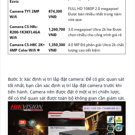
Ezviz
FULL HD 1080P 2.0 megapixel
Camera TY1 2MP
874,300
Được bán nhiều nhất trong năm
Wifi
VNĐ
vừa qua
Camera CS-H8c-
1,260,700
3.0 megapixel Ultra 2k lite Được
R200-1K3KFL4GA
VNĐ
chọn nhiều cho công trình giá rẻ
Wifi
Camera CS-H8C 2K+
1,350,300
4.0 MP Độ phân giải Ultra 2k chất
4MP Color Wifi ✲
VNĐ
lượng cao tiết kiệm
Bước 3: Xác định vị trí lắp đặt camera: Để có góc quan sát
tốt nhất, bạn cần xác định vị trí lắp đặt camera trước khi
tiến hành. Camera nên được đặt ở một vị trí chiến lược,
để có thể quan sát được toàn bộ không gian cần giám sát.