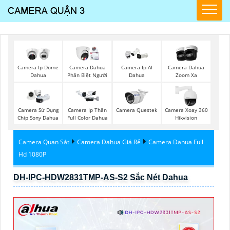
Camera Ip Dome
Camera Dahua
Camera Ip AI
Camera Dahua
Dahua
Phân Biệt Người
Dahua
Zoom Xa
Camera Sử Dụng
Camera Ip Thân
Camera Questek
Camera Xoay 360
Chip Sony Dahua
Full Color Dahua
Hikvision
Camera Quan Sát
Camera Dahua Giá Rẻ
Camera Dahua Full
Hd 1080P
DH-IPC-HDW2831TMP-AS-S2 Sắc Nét Dahua