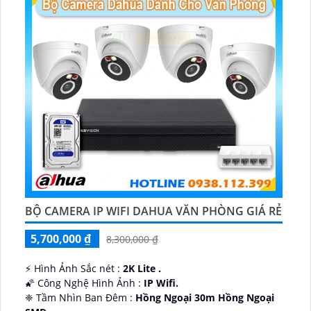
BỘ CAMERA IP WIFI DAHUA VĂN PHÒNG GIÁ RẺ
5,700,000 ₫
8,300,000 ₫
️⚡ Hình Ảnh Sắc nét :
2K Lite .
🌠 Công Nghệ Hình Ảnh :
IP Wifi.
❈ Tầm Nhìn Ban Đêm :
Hồng Ngoại 30m Hồng Ngoại