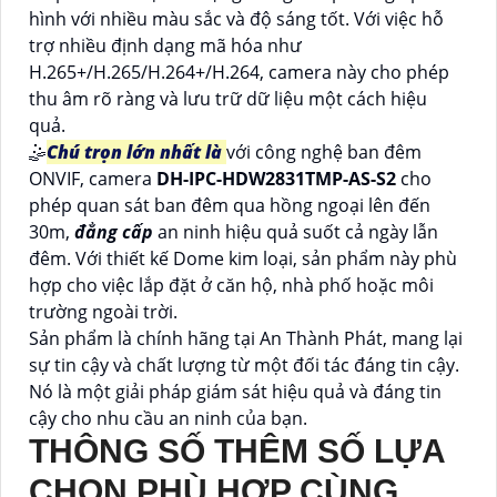
hình với nhiều màu sắc và độ sáng tốt. Với việc hỗ
trợ nhiều định dạng mã hóa như
H.265+/H.265/H.264+/H.264, camera này cho phép
thu âm rõ ràng và lưu trữ dữ liệu một cách hiệu
quả.
🤹
Chú trọn lớn nhất là
với công nghệ ban đêm
ONVIF, camera
DH-IPC-HDW2831TMP-AS-S2
cho
phép quan sát ban đêm qua hồng ngoại lên đến
30m,
đẳng cấp
an ninh hiệu quả suốt cả ngày lẫn
đêm. Với thiết kế Dome kim loại, sản phẩm này phù
hợp cho việc lắp đặt ở căn hộ, nhà phố hoặc môi
trường ngoài trời.
Sản phẩm là chính hãng tại An Thành Phát, mang lại
sự tin cậy và chất lượng từ một đối tác đáng tin cậy.
Nó là một giải pháp giám sát hiệu quả và đáng tin
cậy cho nhu cầu an ninh của bạn.
THÔNG SỐ THÊM SỐ LỰA
CHỌN PHÙ HỢP CÙNG