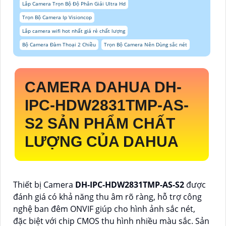
Lắp Camera Trọn Bộ Độ Phân Giải Ultra Hd
Trọn Bộ Camera Ip Visioncop
Lắp camera wifi hot nhất giá rẻ chất lượng
Bộ Camera Đàm Thoại 2 Chiều
Trọn Bộ Camera Nên Dùng sắc nét
CAMERA DAHUA
DH-
IPC-HDW2831TMP-AS-
S2
SẢN PHẨM CHẤT
LƯỢNG CỦA DAHUA
Thiết bị Camera
DH-IPC-HDW2831TMP-AS-S2
được
đánh giá có khả năng thu âm rõ ràng, hỗ trợ công
nghệ ban đêm ONVIF giúp cho hình ảnh sắc nét,
đặc biệt với chip CMOS thu hình nhiều màu sắc. Sản