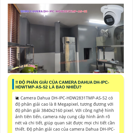
‼️ ĐỘ PHÂN GIẢI CỦA CAMERA DAHUA DH-IPC-
HDWTMP-AS-S2 LÀ BAO NHIÊU?
🐌 Camera Dahua DH-IPC-HDW2831TMP-AS-S2 có
độ phân giải cao là 8 Megapixel, tương đương với
độ phân giải 3840x2160 pixel. Với công nghệ hình
ảnh tiên tiến, camera này cung cấp hình ảnh rõ
nét và chi tiết, giúp quan sát được mọi chi tiết cần
thiết. Độ phân giải cao của camera Dahua DH-IPC-