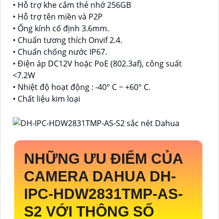
• Hỗ trợ khe cắm thẻ nhớ 256GB
• Hỗ trợ tên miền và P2P
• Ống kính cố định 3.6mm.
• Chuẩn tương thích Onvif 2.4.
• Chuẩn chống nước IP67.
• Điện áp DC12V hoặc PoE (802.3af), công suất
<7.2W
• Nhiệt độ hoạt động : -40° C ~ +60° C.
• Chất liệu kim loại
NHỮNG ƯU ĐIỂM CỦA
CAMERA DAHUA
DH-
IPC-HDW2831TMP-AS-
S2
VỚI THÔNG SỐ