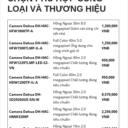
LOẠI VÀ THƯƠNG HIỆU
Hồng Ngoại 30m 8.0
Camera Dahua DH-HAC-
1,200,000
megapixel Giám sát từng chi
HFW1800TP-A
VNĐ
tiết nhỏ
Full Color 40m 5.0
Camera Dahua DH-HAC-
1,250,000
megapixel Ứng dụng cho
HFW1500TLMP-IL-A
VNĐ
công trình giá rẻ
Camera Dahua DH-HAC-
Hồng Ngoại 40m 2.0
950,000
HFW1239TLMP-LED-S2-
megapixel Chất lượng đúng
VNĐ
VN
tiêu chuẩn
Full Color 40m 2.0
Camera Dahua DH-HAC-
950,000
megapixel Chất lượng đúng
HDW1200TP-IL-A
VNĐ
tiêu chuẩn
Hồng Ngoại 30m 2.0
Camera Dahua DH-
8,570,000
megapixel Chất lượng đúng
SD29204UE-GN-W
VNĐ
tiêu chuẩn
Hồng Ngoại 20m 2.0
Camera Dahua DH-HAC-
2,256,000
megapixel Chất lượng đúng
HMW3200P
VNĐ
tiêu chuẩn
Hồng Ngoại 10m 2.0