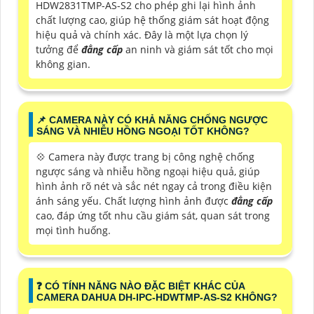
HDW2831TMP-AS-S2 cho phép ghi lại hình ảnh
chất lượng cao, giúp hệ thống giám sát hoạt động
hiệu quả và chính xác. Đây là một lựa chọn lý
tưởng để
đẳng cấp
an ninh và giám sát tốt cho mọi
không gian.
📌 CAMERA NÀY CÓ KHẢ NĂNG CHỐNG NGƯỢC
SÁNG VÀ NHIỄU HỒNG NGOẠI TỐT KHÔNG?
💠 Camera này được trang bị công nghệ chống
ngược sáng và nhiễu hồng ngoại hiệu quả, giúp
hình ảnh rõ nét và sắc nét ngay cả trong điều kiện
ánh sáng yếu. Chất lượng hình ảnh được
đẳng cấp
cao, đáp ứng tốt nhu cầu giám sát, quan sát trong
mọi tình huống.
️❓ CÓ TÍNH NĂNG NÀO ĐẶC BIỆT KHÁC CỦA
CAMERA DAHUA DH-IPC-HDWTMP-AS-S2 KHÔNG?