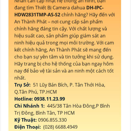
Nhân cần cập nhật hệ thống an ninh, bạn
đang tìm Thiết Bị Camera dahua
DH-IPC-
HDW2831TMP-AS-S2
chính hãng? Hãy đến với
An Thành Phát – nơi cung cấp sản phẩm
chính hãng đáng tin cậy. Với chất lượng và
hiệu suất cao, sản phẩm giúp giám sát an
ninh hiệu quả trong mọi môi trường. Với cam
kết chính hãng, An Thành Phát sẽ mang đến
cho bạn sự yên tâm và tin tưởng khi sử dụng.
Hãy trang bị cho hệ thống của bạn ngay hôm
nay để bảo vệ tài sản và an ninh một cách tốt
nhất.
Trụ Sở:
51 Lũy Bán Bích, P. Tân Thới Hòa,
Q.Tân Phú, TP.HCM
Hotline: 0938.11.23.99
Chi Nhánh 1:
445/38 Tân Hòa Đông,P Bình
Trị Đông, Bình Tân, TP HCM
Kỹ Thuật:
0906.855.330
Điện Thoại:
(028) 6688.4949