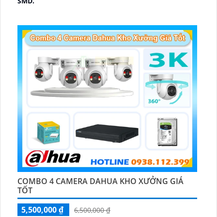
SMD.
🔩 Thiết Kế Camera
Dome Kim loại + Nhựa.
️✤ Khả Năng :
Thu Âm Và Loa.
COMBO 4 CAMERA DAHUA KHO XƯỞNG GIÁ
TỐT
5,500,000 ₫
6,500,000 ₫