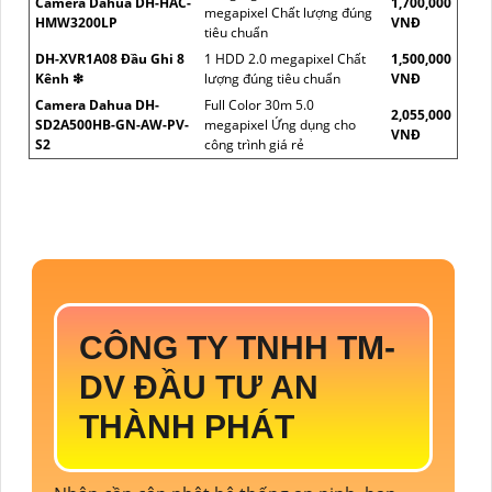
Camera Dahua DH-HAC-
1,700,000
megapixel Chất lượng đúng
HMW3200LP
VNĐ
tiêu chuẩn
DH-XVR1A08 Đầu Ghi 8
1 HDD 2.0 megapixel Chất
1,500,000
Kênh ❇
lượng đúng tiêu chuẩn
VNĐ
Camera Dahua DH-
Full Color 30m 5.0
2,055,000
SD2A500HB-GN-AW-PV-
megapixel Ứng dụng cho
VNĐ
S2
công trình giá rẻ
CÔNG TY TNHH TM-
DV ĐẦU TƯ AN
THÀNH PHÁT