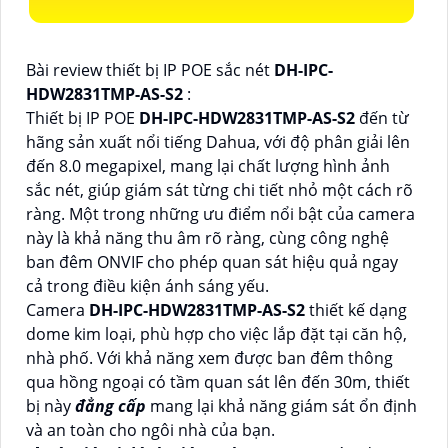
Bài review thiết bị IP POE sắc nét
DH-IPC-
HDW2831TMP-AS-S2
:
Thiết bị IP POE
DH-IPC-HDW2831TMP-AS-S2
đến từ
hãng sản xuất nổi tiếng Dahua, với độ phân giải lên
đến 8.0 megapixel, mang lại chất lượng hình ảnh
sắc nét, giúp giám sát từng chi tiết nhỏ một cách rõ
ràng. Một trong những ưu điểm nổi bật của camera
này là khả năng thu âm rõ ràng, cùng công nghệ
ban đêm ONVIF cho phép quan sát hiệu quả ngay
cả trong điều kiện ánh sáng yếu.
Camera
DH-IPC-HDW2831TMP-AS-S2
thiết kế dạng
dome kim loại, phù hợp cho việc lắp đặt tại căn hộ,
nhà phố. Với khả năng xem được ban đêm thông
qua hồng ngoại có tầm quan sát lên đến 30m, thiết
bị này
đẳng cấp
mang lại khả năng giám sát ổn định
và an toàn cho ngôi nhà của bạn.