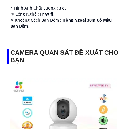
️⚡ Hình Ành Chất Lượng :
3k .
⚛️ Công Nghệ :
IP Wifi.
❈ Khoảng Cách Ban Đêm :
Hồng Ngoại 30m Có Màu
Ban Ðêm.
👑 Thiết Kế Camera
Xoay 360.
️✔️ Ưu Điểm :
Thu Âm Và Loa.
CAMERA QUAN SÁT ĐỀ XUẤT CHO
BẠN