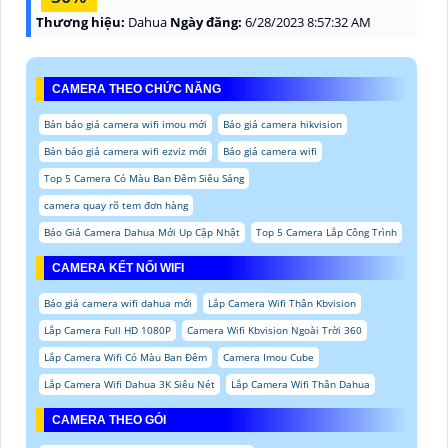
Thương hiệu:
Dahua
Ngày đăng:
6/28/2023 8:57:32 AM
CAMERA THEO CHỨC NĂNG
Bản báo giá camera wifi imou mới
Báo giá camera hikvision
Bản báo giá camera wifi ezviz mới
Báo giá camera wifi
Top 5 Camera Có Màu Ban Đêm Siêu Sáng
camera quay rõ tem đơn hàng
Báo Giá Camera Dahua Mới Up Cập Nhật
Top 5 Camera Lắp Công Trình
CAMERA KẾT NỐI WIFI
Báo giá camera wifi dahua mới
Lắp Camera Wifi Thân Kbvision
Lắp Camera Full HD 1080P
Camera Wifi Kbvision Ngoài Trời 360
Lắp Camera Wifi Có Màu Ban Đêm
Camera Imou Cube
Lắp Camera Wifi Dahua 3K Siêu Nét
Lắp Camera Wifi Thân Dahua
CAMERA THEO GÓI