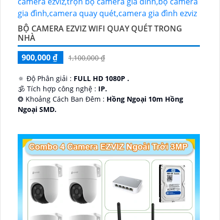
BỘ CAMERA EZVIZ WIFI QUAY QUÉT TRONG
NHÀ
900,000 ₫
1,100,000 ₫
🔅 Độ Phân giải :
FULL HD 1080P .
🕉️ Tích hợp công nghệ :
IP.
❂ Khoảng Cách Ban Đêm :
Hồng Ngoại 10m Hồng
Ngoại SMD.
🛡 Mẫu Camera
Dome Kim loại + Nhựa.
️📢 Ưu Điểm :
Thu Âm.