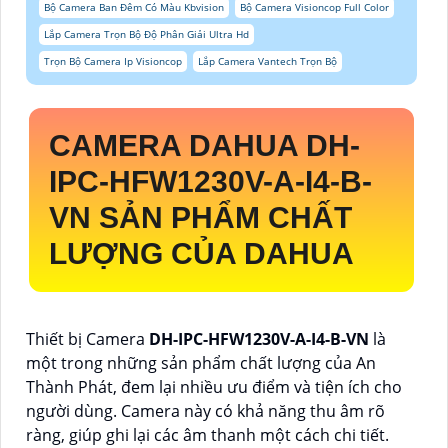
Bộ Camera Ban Đêm Có Màu Kbvision
Bộ Camera Visioncop Full Color
Lắp Camera Trọn Bộ Độ Phân Giải Ultra Hd
Trọn Bộ Camera Ip Visioncop
Lắp Camera Vantech Trọn Bộ
CAMERA DAHUA
DH-
IPC-HFW1230V-A-I4-B-
VN
SẢN PHẨM CHẤT
LƯỢNG CỦA DAHUA
Thiết bị Camera
DH-IPC-HFW1230V-A-I4-B-VN
là
một trong những sản phẩm chất lượng của An
Thành Phát, đem lại nhiều ưu điểm và tiện ích cho
người dùng. Camera này có khả năng thu âm rõ
ràng, giúp ghi lại các âm thanh một cách chi tiết.