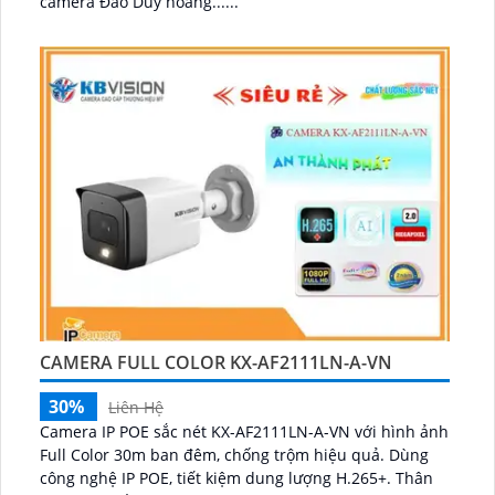
camera Đào Duy hoàng......
CAMERA FULL COLOR KX-AF2111LN-A-VN
30%
Liên Hệ
Camera IP POE sắc nét KX-AF2111LN-A-VN với hình ảnh
Full Color 30m ban đêm, chống trộm hiệu quả. Dùng
công nghệ IP POE, tiết kiệm dung lượng H.265+. Thân