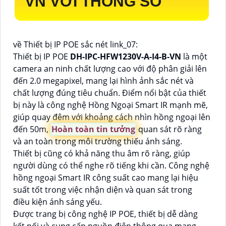
VN
VỚI THÔNG SỐ
về Thiết bị IP POE sắc nét link_07:
Thiết bị IP POE
DH-IPC-HFW1230V-A-I4-B-VN
là một
camera an ninh chất lượng cao với độ phân giải lên
đến 2.0 megapixel, mang lại hình ảnh sắc nét và
chất lượng đúng tiêu chuẩn. Điểm nổi bật của thiết
bị này là công nghệ Hồng Ngoại Smart IR mạnh mẽ,
giúp quay đêm với khoảng cách nhìn hồng ngoại lên
đến 50m,
Hoàn toàn tin tưởng
quan sát rõ ràng
và an toàn trong môi trường thiếu ánh sáng.
Thiết bị cũng có khả năng thu âm rõ ràng, giúp
người dùng có thể nghe rõ tiếng khi cần. Công nghệ
hồng ngoại Smart IR công suất cao mang lại hiệu
suất tốt trong việc nhận diện và quan sát trong
điều kiện ánh sáng yếu.
Được trang bị công nghệ IP POE, thiết bị dễ dàng
kết nối và cung cấp nguồn điện thông qua mạng