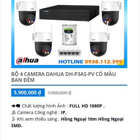
BỘ 4 CAMERA DAHUA DH-P3AS-PV CÓ MÀU
BAN ĐÊM
5,900,000 ₫
7,000,000 ₫
👁️‍🗨 Chất lượng hình Ảnh :
FULL HD 1080P .
🕉️ Camera Công nghệ :
IP.
🌛 Khi xem thiếu sáng :
Hồng Ngoại 10m Hồng Ngoại
SMD.
♊ Camera Thiết Kế
Dome Kim loại + Nhựa.
️💎 Chức Năng :
Thu Âm.