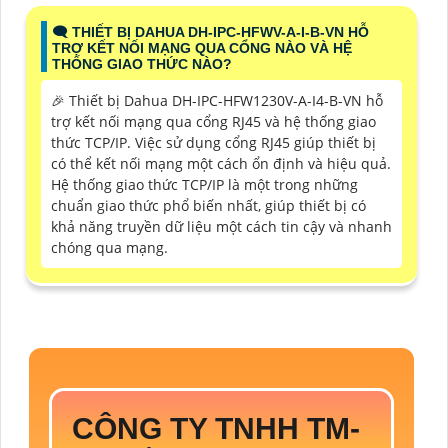
🗨️ THIẾT BỊ DAHUA DH-IPC-HFWV-A-I-B-VN HỖ
TRỢ KẾT NỐI MẠNG QUA CỔNG NÀO VÀ HỆ
THỐNG GIAO THỨC NÀO?
️🎉 Thiết bị Dahua DH-IPC-HFW1230V-A-I4-B-VN hỗ
trợ kết nối mạng qua cổng RJ45 và hệ thống giao
thức TCP/IP. Việc sử dụng cổng RJ45 giúp thiết bị
có thể kết nối mạng một cách ổn định và hiệu quả.
Hệ thống giao thức TCP/IP là một trong những
chuẩn giao thức phổ biến nhất, giúp thiết bị có
khả năng truyền dữ liệu một cách tin cậy và nhanh
chóng qua mạng.
CÔNG TY TNHH TM-