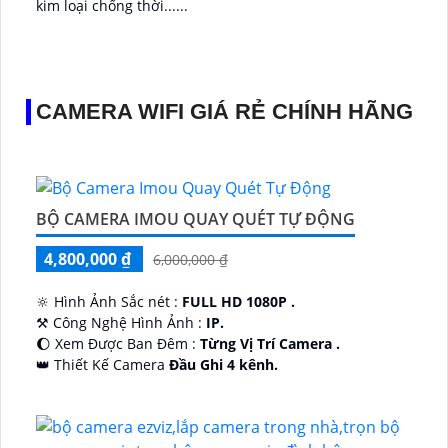
kim loại chống thời......
CAMERA WIFI GIÁ RẺ CHÍNH HÃNG
BỘ CAMERA IMOU QUAY QUÉT TỰ ĐỘNG
4,800,000 ₫
6,000,000 ₫
🔆 Hình Ảnh Sắc nét :
FULL HD 1080P .
⚒ Công Nghệ Hình Ảnh :
IP.
🌔 Xem Được Ban Đêm :
Từng Vị Trí Camera .
👑 Thiết Kế Camera
Đầu Ghi 4 kênh.
️🔮 Đặt Điểm :
Công Nghệ AI.