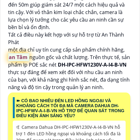
đến 50m giúp giám sát 24/7 một cách hiệu quả và
tin cậy. Với vỏ thân kim loại chắc chắn, camera là
lựa chọn lý tưởng cho các yêu cầu an ninh cần sự
bền bỉ và ổn định.
Tất cả điều này kết hợp với sự hỗ trợ từ An Thành
Phát
một địa chỉ uy tín cung cấp sản phẩm chính hãng,
an Tâm
nguồn gốc và chất lượng. Trên thực tế, sản
phẩm Ip POE sắc nét
DH-IPC-HFW1230V-A-I4-B-VN
thực sự đáng để xem xét đối với nhu cầu an ninh
của bạn, với khả năng ghi hình sắc nét, đa dạng tính
năng và độ tin cậy trong quản lý an ninh.
➽ CÓ BAO NHIÊU ĐÈN LED HỒNG NGOẠI VÀ
KHOẢNG CÁCH TỐI ĐA MÀ CAMERA DAHUA DH-
IPC-HFWV-A-I-B-VN HỖ TRỢ ĐỂ QUAN SÁT TRONG
ĐIỀU KIỆN ÁNH SÁNG YẾU?
🤙 Camera Dahua DH-IPC-HFW1230V-A-I4-B-VN hỗ
trợ 1 đèn LED hồng ngoại và khoảng cách tối đa là