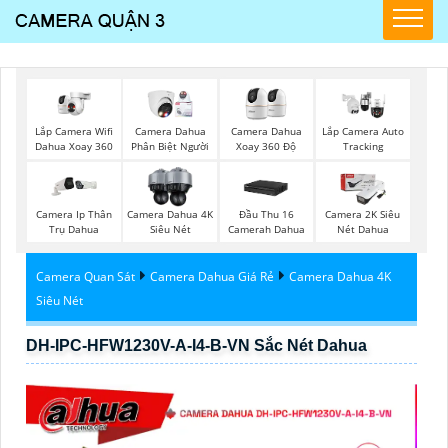
Lắp Camera Wifi
Camera Dahua
Camera Dahua
Lắp Camera Auto
Dahua Xoay 360
Phân Biệt Người
Xoay 360 Độ
Tracking
Camera Ip Thân
Camera Dahua 4K
Đầu Thu 16
Camera 2K Siêu
Trụ Dahua
Siêu Nét
Camerah Dahua
Nét Dahua
Camera Quan Sát
Camera Dahua Giá Rẻ
Camera Dahua 4K
Siêu Nét
DH-IPC-HFW1230V-A-I4-B-VN Sắc Nét Dahua