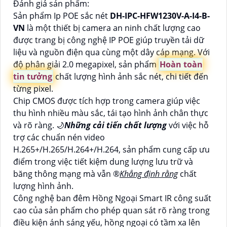
Đánh giá sản phẩm:
Sản phẩm Ip POE sắc nét
DH-IPC-HFW1230V-A-I4-B-
VN
là một thiết bị camera an ninh chất lượng cao
được trang bị công nghệ IP POE giúp truyền tải dữ
liệu và nguồn điện qua cùng một dây cáp mạng. Với
độ phân giải 2.0 megapixel, sản phẩm
Hoàn toàn
tin tưởng
chất lượng hình ảnh sắc nét, chi tiết đến
từng pixel.
Chip CMOS được tích hợp trong camera giúp việc
thu hình nhiều màu sắc, tái tạo hình ảnh chân thực
và rõ ràng. 🌙
Những cải tiến chất lượng
với việc hỗ
trợ các chuẩn nén video
H.265+/H.265/H.264+/H.264, sản phẩm cung cấp ưu
điểm trong việc tiết kiệm dung lượng lưu trữ và
băng thông mạng mà vẫn ®️
Khẳng định rằng
chất
lượng hình ảnh.
Công nghệ ban đêm Hồng Ngoại Smart IR công suất
cao của sản phẩm cho phép quan sát rõ ràng trong
điều kiện ánh sáng yếu, hồng ngoại có tầm xa lên