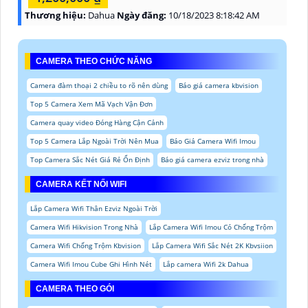
Thương hiệu:
Dahua
Ngày đăng:
10/18/2023 8:18:42 AM
CAMERA THEO CHỨC NĂNG
Camera đàm thoại 2 chiều to rõ nên dùng
Báo giá camera kbvision
Top 5 Camera Xem Mã Vạch Vận Đơn
Camera quay video Đóng Hàng Cận Cảnh
Top 5 Camera Lắp Ngoài Trời Nên Mua
Báo Giá Camera Wifi Imou
Top Camera Sắc Nét Giá Rẻ Ổn Định
Báo giá camera ezviz trong nhà
CAMERA KẾT NỐI WIFI
Lắp Camera Wifi Thân Ezviz Ngoài Trời
Camera Wifi Hikvision Trong Nhà
Lắp Camera Wifi Imou Có Chống Trộm
Camera Wifi Chống Trộm Kbvision
Lắp Camera Wifi Sắc Nét 2K Kbvsiion
Camera Wifi Imou Cube Ghi Hình Nét
Lắp camera Wifi 2k Dahua
CAMERA THEO GÓI