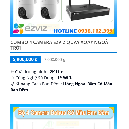
COMBO 4 CAMERA EZVIZ QUAY XOAY NGOÀI
TRỜI
5,900,000 ₫
7,000,000 ₫
✨ Chất lượng hình :
2K Lite .
👍 Công Nghệ Sử Dụng :
IP Wifi.
🌙 Khoảng Cách Ban Đêm :
Hồng Ngoại 30m Có Màu
Ban Ðêm.
🕉️ Cấu Tạo Camera
IP67 xoay 360.
️📡 Ưu Điểm :
Thu Âm Và Loa.