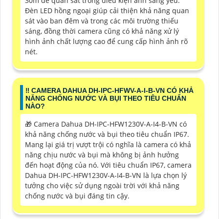
30m để quan sát trong điều kiện ánh sáng yếu.
Đèn LED hồng ngoại giúp cải thiện khả năng quan
sát vào ban đêm và trong các môi trường thiếu
sáng, đồng thời camera cũng có khả năng xử lý
hình ảnh chất lượng cao để cung cấp hình ảnh rõ
nét.
‼️ CAMERA DAHUA DH-IPC-HFWV-A-I-B-VN CÓ KHẢ
NĂNG CHỐNG NƯỚC VÀ BỤI THEO TIÊU CHUẨN
NÀO?
🎁 Camera Dahua DH-IPC-HFW1230V-A-I4-B-VN có
khả năng chống nước và bụi theo tiêu chuẩn IP67.
Mang lại giá trị vượt trội có nghĩa là camera có khả
năng chịu nước và bụi mà không bị ảnh hưởng
đến hoạt động của nó. Với tiêu chuẩn IP67, camera
Dahua DH-IPC-HFW1230V-A-I4-B-VN là lựa chọn lý
tưởng cho việc sử dụng ngoài trời với khả năng
chống nước và bụi đáng tin cậy.