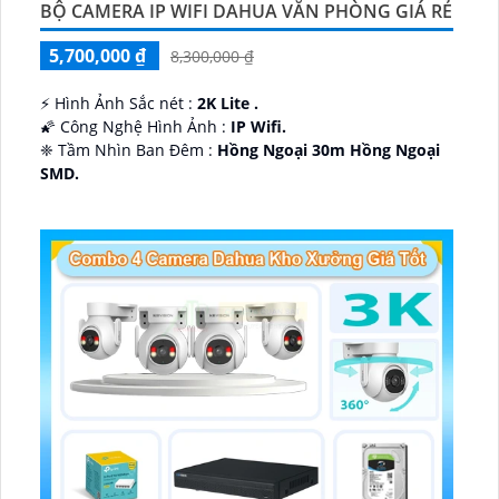
BỘ CAMERA IP WIFI DAHUA VĂN PHÒNG GIÁ RẺ
5,700,000 ₫
8,300,000 ₫
️⚡ Hình Ảnh Sắc nét :
2K Lite .
🌠 Công Nghệ Hình Ảnh :
IP Wifi.
❈ Tầm Nhìn Ban Đêm :
Hồng Ngoại 30m Hồng Ngoại
SMD.
🔩 Thiết Kế Camera
Dome Kim loại + Nhựa.
️✤ Khả Năng :
Thu Âm Và Loa.