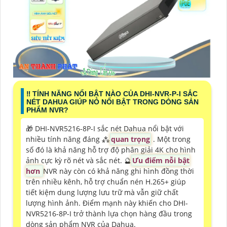
‼️ TÍNH NĂNG NỔI BẬT NÀO CỦA DHI-NVR-P-I SẮC
NÉT DAHUA GIÚP NÓ NỔI BẬT TRONG DÒNG SẢN
PHẨM NVR?
🎁 DHI-NVR5216-8P-I sắc nét Dahua nổi bật với
nhiều tính năng đáng ⁂
quan trọng
. Một trong
số đó là khả năng hỗ trợ độ phân giải 4K cho hình
ảnh cực kỳ rõ nét và sắc nét. 🔮
Ưu điểm nỗi bật
hơn
NVR này còn có khả năng ghi hình đồng thời
trên nhiều kênh, hỗ trợ chuẩn nén H.265+ giúp
tiết kiệm dung lượng lưu trữ mà vẫn giữ chất
lượng hình ảnh. Điểm mạnh này khiến cho DHI-
NVR5216-8P-I trở thành lựa chọn hàng đầu trong
dòng sản phẩm NVR của Dahua.