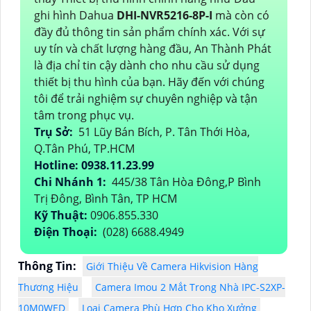
ghi hình Dahua
DHI-NVR5216-8P-I
mà còn có
đầy đủ thông tin sản phẩm chính xác. Với sự
uy tín và chất lượng hàng đầu, An Thành Phát
là địa chỉ tin cậy dành cho nhu cầu sử dụng
thiết bị thu hình của bạn. Hãy đến với chúng
tôi để trải nghiệm sự chuyên nghiệp và tận
tâm trong phục vụ.
Trụ Sở:
51 Lũy Bán Bích, P. Tân Thới Hòa,
Q.Tân Phú, TP.HCM
Hotline: 0938.11.23.99
Chi Nhánh 1:
445/38 Tân Hòa Đông,P Bình
Trị Đông, Bình Tân, TP HCM
Kỹ Thuật:
0906.855.330
Điện Thoại:
(028) 6688.4949
Thông Tin:
Giới Thiệu Về Camera Hikvision Hàng
Thương Hiệu
Camera Imou 2 Mắt Trong Nhà IPC-S2XP-
10M0WED
Loại Camera Phù Hợp Cho Kho Xưởng