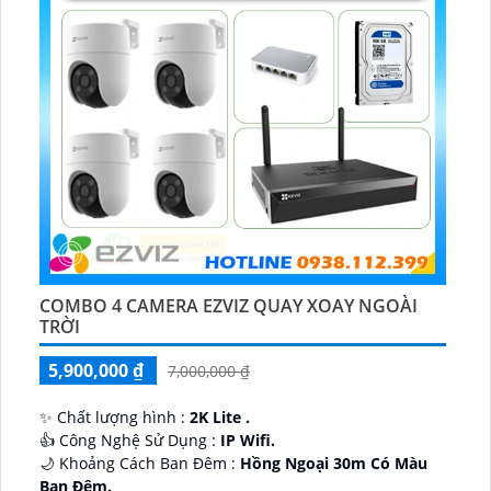
COMBO 4 CAMERA EZVIZ QUAY XOAY NGOÀI
TRỜI
5,900,000 ₫
7,000,000 ₫
✨ Chất lượng hình :
2K Lite .
👍 Công Nghệ Sử Dụng :
IP Wifi.
🌙 Khoảng Cách Ban Đêm :
Hồng Ngoại 30m Có Màu
Ban Ðêm.