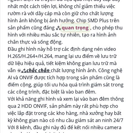
nhất một cách tiện lợi, không chỉ giảm thiểu việc
rườm rà với dây cáp mà còn giữ cho chất lượng
hình ảnh không bị ảnh hưởng. Chip SMD Plus trên
sản phẩm cũng đáng ⁂
quan trọng
, cho phép thu
hình với nhiều màu sắc tự nhiên, tạo ra hình ảnh
chân thực và sống động.
Đầu ghi hình này hỗ trợ các định dạng nén video
H.265/H.264+/H.264, mang lại ưu điểm về lưu trữ
dữ liệu hiệu quả, tiết kiệm không gian lưu trữ mà
vẫn ☣️
⁂
chắc chắn
chất lượng hình ảnh. Công nghệ
AI và ONVIF được tích hợp trong sản phẩm cũng là
điểm cộng, giúp tối ưu hóa quá trình giám sát trong
các công trình, đặc biệt là vào ban đêm.
Với khả năng ghi hình và xem lại vào ban đêm thông
qua 2 HDD ONVIF, sản phẩm này rất phù hợp cho
việc lắp đặt trong các kho hàng, nhà xưởng hay bất
kỳ không gian nào có nhu cầu giám sát an ninh 24/7
Với 8 kênh, đầu ghi này đủ để kết nối nhiều camera