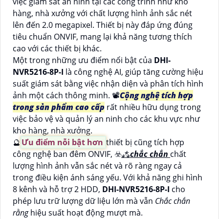
việc giám sát an ninh tại các công trình như kho
hàng, nhà xưởng với chất lượng hình ảnh sắc nét
lên đến 2.0 megapixel. Thiết bị này đáp ứng đúng
tiêu chuẩn ONVIF, mang lại khả năng tương thích
cao với các thiết bị khác.
Một trong những ưu điểm nổi bật của
DHI-
NVR5216-8P-I
là công nghệ AI, giúp tăng cường hiệu
suất giám sát bằng việc nhận diện và phân tích hình
ảnh một cách thông minh. 📽
Cộng nghệ tích hợp
trong sản phẩm cao cấp
rất nhiều hữu dụng trong
việc bảo vệ và quản lý an ninh cho các khu vực như
kho hàng, nhà xưởng.
🔮
Ưu điểm nỗi bật hơn
thiết bị cũng tích hợp
công nghệ ban đêm ONVIF, ☣️
⁂
chắc chắn
chất
lượng hình ảnh vẫn sắc nét và rõ ràng ngay cả
trong điều kiện ánh sáng yếu. Với khả năng ghi hình
8 kênh và hỗ trợ 2 HDD,
DHI-NVR5216-8P-I
cho
phép lưu trữ lượng dữ liệu lớn mà vẫn
Chắc chắn
rằng
hiệu suất hoạt động mượt mà.