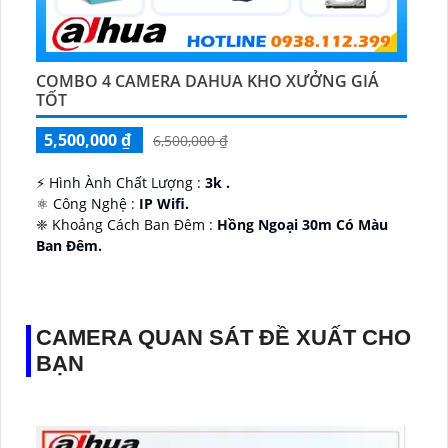
COMBO 4 CAMERA DAHUA KHO XƯỞNG GIÁ
TỐT
5,500,000 ₫
6,500,000 ₫
️⚡ Hình Ành Chất Lượng :
3k .
⚛️ Công Nghệ :
IP Wifi.
❈ Khoảng Cách Ban Đêm :
Hồng Ngoại 30m Có Màu
Ban Ðêm.
👑 Thiết Kế Camera
Xoay 360.
️✔️ Ưu Điểm :
Thu Âm Và Loa.
CAMERA QUAN SÁT ĐỀ XUẤT CHO
BẠN