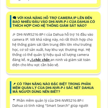
🗨️ VỚI KHẢ NĂNG HỖ TRỢ CAMERA IP LÊN ĐẾN
BAO NHIÊU ĐẦU VÀO DHI-NVR-P-I CỦA DAHUA CÓ
THÍCH HỢP CHO HỆ THỐNG GIÁM SÁT NÀO?
️🎉 DHI-NVR5216-8P-I của Dahua hỗ trợ 16 đầu vào
camera IP. Với khả năng này, nó rất thích hợp cho
hệ thống giám sát tầm trung đến lớn như trường
học, cơ sở sản xuất, hay khu vực thương mại. Hệ
thống có thể quản lý hiệu quả số lượng camera
đáng kể, ☣️
⁂
chắc chắn
an ninh và giám sát toàn
diện cho khu vực cần bảo vệ.
📌 CÓ TÍNH NĂNG NÀO ĐẶC BIỆT TRONG PHẦN
MỀM QUẢN LÝ CỦA DHI-NVR-P-I SẮC NÉT DAHUA
MÀ NGƯỜI DÙNG NÊN BIẾT?
🤵 Phần mềm quản lý của DHI-NVR5216-8P-I
Dahua có tính năng "Smart Search" giúp người