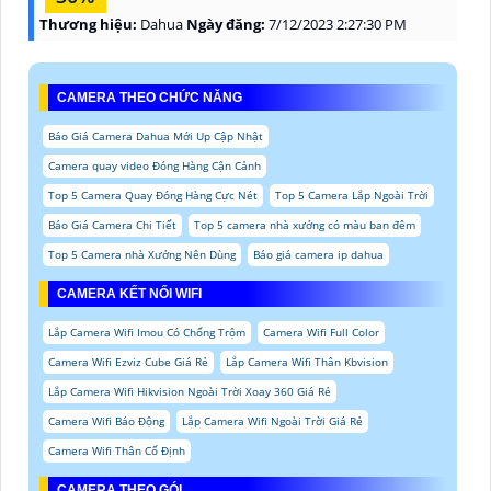
Thương hiệu:
Dahua
Ngày đăng:
7/12/2023 2:27:30 PM
CAMERA THEO CHỨC NĂNG
Báo Giá Camera Dahua Mới Up Cập Nhật
Camera quay video Đóng Hàng Cận Cảnh
Top 5 Camera Quay Đóng Hàng Cực Nét
Top 5 Camera Lắp Ngoài Trời
Báo Giá Camera Chi Tiết
Top 5 camera nhà xưởng có màu ban đêm
Top 5 Camera nhà Xưởng Nên Dùng
Báo giá camera ip dahua
CAMERA KẾT NỐI WIFI
Lắp Camera Wifi Imou Có Chống Trộm
Camera Wifi Full Color
Camera Wifi Ezviz Cube Giá Rẻ
Lắp Camera Wifi Thân Kbvision
Lắp Camera Wifi Hikvision Ngoài Trời Xoay 360 Giá Rẻ
Camera Wifi Báo Động
Lắp Camera Wifi Ngoài Trời Giá Rẻ
Camera Wifi Thân Cố Định
CAMERA THEO GÓI