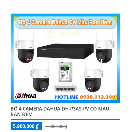
🕉️ Cấu Tạo Camera
IP67 xoay 360.
️📡 Ưu Điểm :
Thu Âm Và Loa.
BỘ 4 CAMERA DAHUA DH-P3AS-PV CÓ MÀU
BAN ĐÊM
5,900,000 ₫
7,000,000 ₫