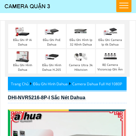
Đầu Ghi IP Ai
Đầu Ghi PoE
Đầu Ghi Hình Ip
Đầu Ghi Camera
Dahua
Dahua
32 Kênh Dahua
Ip 4k Dahua
Bộ Camera
Đầu Ghi Hình
Đầu Ghi Hình
Camera Ultra 3k
Visioncop Ghi Âm
Dahua
Dahua H.265
Hikvision
Trang Chủ
Đầu Ghi Hình Dahua
Camera Dahua Full Hd 1080P
DHI-NVR5216-8P-I Sắc Nét Dahua