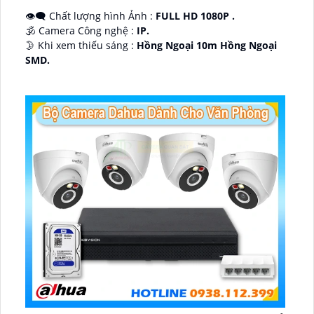
👁️‍🗨 Chất lượng hình Ảnh :
FULL HD 1080P .
🕉️ Camera Công nghệ :
IP.
🌛 Khi xem thiếu sáng :
Hồng Ngoại 10m Hồng Ngoại
SMD.
♊ Camera Thiết Kế
Dome Kim loại + Nhựa.
️💎 Chức Năng :
Thu Âm.