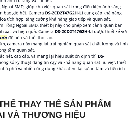
nh ảnh rõ ràng và chi tiết.
g Ngoại SMD, giúp cho việc quan sát trong điều kiện ánh sáng
ơn bao giờ hết. Camera
DS-2CD2T47G2H-LI
cung cấp khả năng
loa tích hợp, tăng cường khả năng giao tiếp và quan sát.
êm Hồng Ngoại SMD, thiết bị này cho phép xem cảnh quan ban
nh xác và hiệu quả. Camera
DS-2CD2T47G2H-LI
được thiết kế với
 hơn
độ bền và tuổi thọ cao.
0m, camera này mang lại trải nghiệm quan sát chất lượng và linh
rong tầm quan sát.
c nét, cao cấp, và mang lại hiệu suất ổn định thì
DS-
hông số kỹ thuật đáng tin cậy và khả năng quan sát ưu việt, thiết
ộ, nhà phố và nhiều ứng dụng khác, đem lại sự an tâm và tiện ích
HỂ THAY THẾ SẢN PHẨM
I VÀ THƯƠNG HIỆU