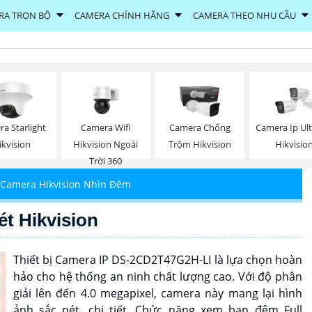
RA TRỌN BỘ
CAMERA CHÍNH HÃNG
CAMERA THEO NHU CẦU
Camera Wifi
a Starlight
Camera Chống
Camera Ip Ult
Hikvision Ngoài
ikvision
Trộm Hikvision
Hikvisio
Trời 360
Camera Hikvision Nhìn Đêm
t Hikvision
Thiết bị Camera IP DS-2CD2T47G2H-LI là lựa chọn hoàn
hảo cho hệ thống an ninh chất lượng cao. Với độ phân
giải lên đến 4.0 megapixel, camera này mang lại hình
ảnh sắc nét, chi tiết. Chức năng xem ban đêm Full