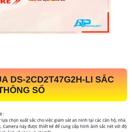
ỦA
DS-2CD2T47G2H-LI
SẮC
THÔNG SỐ
LI
:
 lựa chọn xuất sắc cho việc giám sát an ninh tại các căn hộ, nhà
. Camera này được thiết kế để cung cấp hình ảnh sắc nét với độ