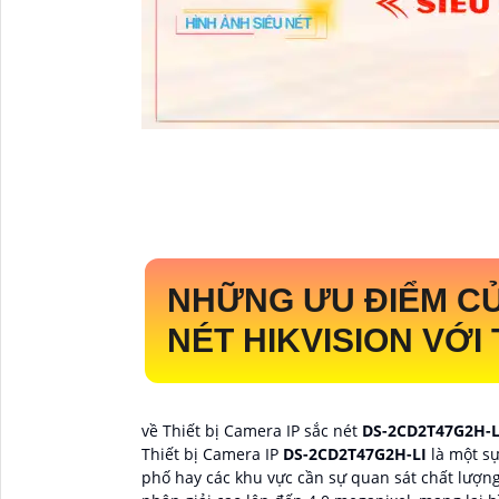
NHỮNG ƯU ĐIỂM C
NÉT HIKVISION
VỚI 
về Thiết bị Camera IP sắc nét
DS-2CD2T47G2H-
Thiết bị Camera IP
DS-2CD2T47G2H-LI
là một sự
phố hay các khu vực cần sự quan sát chất lượng