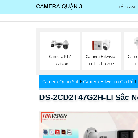
LẮP CAME
Camera PTZ
Camera Hikvision
Camer
Hikvision
Full Hd 1080P
H
Camera Quan Sát
Camera Hikvision Giá Rẻ
DS-2CD2T47G2H-LI Sắc Né