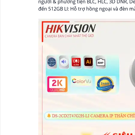
người & phương tiện BLC, HLC, 3D DNR, D
đến 512GB LI: Hỗ trợ hồng ngoại và đèn m