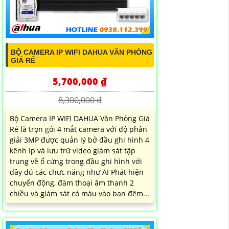
BỘ CAMERA IP WIFI DAHUA VĂN PHÒNG
GIÁ RẺ
5,700,000 ₫
8,300,000 ₫
Bộ Camera IP WIFI DAHUA Văn Phòng Giá
Rẻ là trọn gói 4 mắt camera với độ phân
giải 3MP được quản lý bở đầu ghi hình 4
kênh Ip và lưu trữ video giám sát tập
trung về ổ cứng trong đầu ghi hình với
đầy đủ các chưc năng như AI Phát hiện
chuyển động, đàm thoại âm thanh 2
chiều và giám sát có màu vào ban đêm...