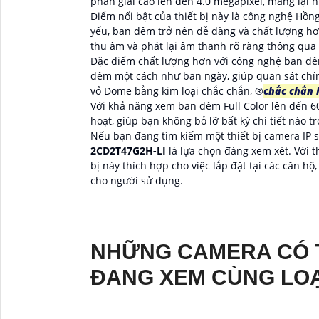
phân giải cao lên đến 4.0 megapixel, mang lại hì
Điểm nổi bật của thiết bị này là công nghệ Hồn
yếu, ban đêm trở nên dễ dàng và chất lượng h
thu âm và phát lại âm thanh rõ ràng thông qua 
Đặc điểm chất lượng hơn với công nghệ ban đ
đêm một cách như ban ngày, giúp quan sát chí
vỏ Dome bằng kim loại chắc chắn, ®️
chắc chắn
Với khả năng xem ban đêm Full Color lên đến 6
hoạt, giúp bạn không bỏ lỡ bất kỳ chi tiết nào t
Nếu bạn đang tìm kiếm một thiết bị camera IP sắ
2CD2T47G2H-LI
là lựa chọn đáng xem xét. Với t
bị này thích hợp cho việc lắp đặt tại các căn h
cho người sử dụng.
NHỮNG CAMERA CÓ T
ĐANG XEM CÙNG LOẠ