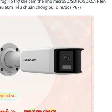
efog Hỗ trợ khe cắm thẻ nhớ microSD/SDHC/SDXC/TF lên
àu 60m Tiêu chuẩn chống bụi & nước (IP67)