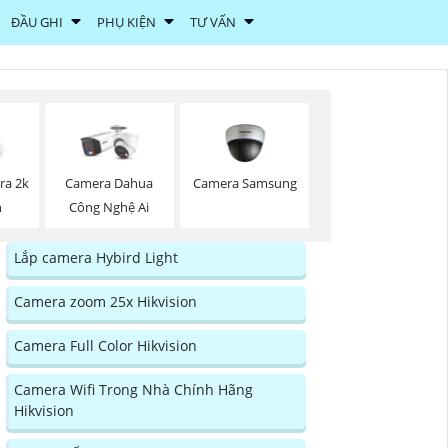
ĐẦU GHI
PHỤ KIỆN
TƯ VẤN
Camera Samsung
ra 2k
Camera Dahua
n
Công Nghệ Ai
Lắp camera Hybird Light
Camera zoom 25x Hikvision
Camera Full Color Hikvision
Camera Wifi Trong Nhà Chính Hãng
Hikvision