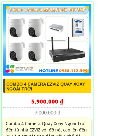
COMBO 4 CAMERA EZVIZ QUAY XOAY
NGOÀI TRỜI
5,900,000 ₫
7,000,000 ₫
Combo 4 Camera Quay Xoay Ngoài Trời
đến từ nhà EZVIZ với độ nét cao lên đến