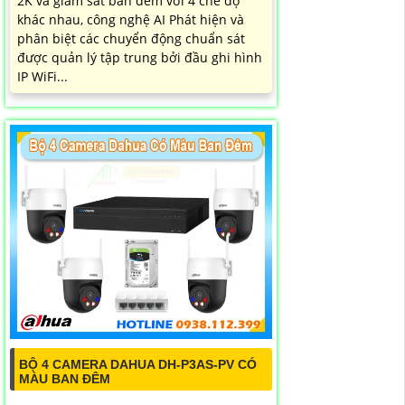
2K và giám sát ban đêm với 4 chế độ
khác nhau, công nghệ AI Phát hiện và
phân biệt các chuyển động chuẩn sát
được quản lý tập trung bởi đầu ghi hình
IP WiFi...
BỘ 4 CAMERA DAHUA DH-P3AS-PV CÓ
MÀU BAN ĐÊM