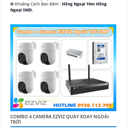
❂ Khoảng Cách Ban Đêm :
Hồng Ngoại 10m Hồng
Ngoại SMD.
🛡 Mẫu Camera
Dome Kim loại + Nhựa.
️📢 Ưu Điểm :
Thu Âm.
COMBO 4 CAMERA EZVIZ QUAY XOAY NGOÀI
TRỜI