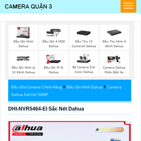
Đầu Ghi Hình
Đầu Ghi 4 HDD
Đầu Thu 16
Đầu Thu Hình 4
Dahua
Dahua
Camerah Dahua
Kênh Dahua
Bộ Camera Full
Đầu Ghi Hình Ip
Đầu Ghi IP Ai
Camera Dahua
Color Dahua
32 Kênh Dahua
Dahua
Phân Biệt Xe
Đầu Ghi Camera Chính Hãng
Đầu Ghi Hình Dahua
Camera
Dahua Full Hd 1080P
DHI-NVR5464-EI Sắc Nét Dahua