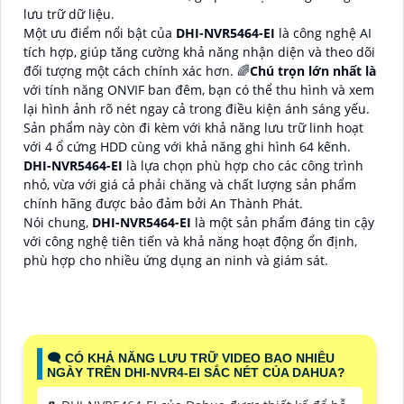
lưu trữ dữ liệu.
Một ưu điểm nổi bật của
DHI-NVR5464-EI
là công nghệ AI
tích hợp, giúp tăng cường khả năng nhận diện và theo dõi
đối tượng một cách chính xác hơn. 🌈
Chú trọn lớn nhất là
với tính năng ONVIF ban đêm, bạn có thể thu hình và xem
lại hình ảnh rõ nét ngay cả trong điều kiện ánh sáng yếu.
Sản phẩm này còn đi kèm với khả năng lưu trữ linh hoạt
với 4 ổ cứng HDD cùng với khả năng ghi hình 64 kênh.
DHI-NVR5464-EI
là lựa chọn phù hợp cho các công trình
nhỏ, vừa với giá cả phải chăng và chất lượng sản phẩm
chính hãng được bảo đảm bởi An Thành Phát.
Nói chung,
DHI-NVR5464-EI
là một sản phẩm đáng tin cậy
với công nghệ tiên tiến và khả năng hoạt động ổn định,
phù hợp cho nhiều ứng dụng an ninh và giám sát.
🗨️ CÓ KHẢ NĂNG LƯU TRỮ VIDEO BAO NHIÊU
NGÀY TRÊN DHI-NVR4-EI SẮC NÉT CỦA DAHUA?