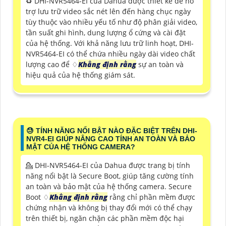
♻️ DHI-NVR5464-EI của Dahua được thiết kế để hỗ
trợ lưu trữ video sắc nét lên đến hàng chục ngày
tùy thuộc vào nhiều yếu tố như độ phân giải video,
tần suất ghi hình, dung lượng ổ cứng và cài đặt
của hệ thống. Với khả năng lưu trữ linh hoạt, DHI-
NVR5464-EI có thể chứa nhiều ngày dài video chất
lượng cao để ♢
Khẳng định rằng
sự an toàn và
hiệu quả của hệ thống giám sát.
😓 TÍNH NĂNG NỔI BẬT NÀO ĐẶC BIỆT TRÊN DHI-
NVR4-EI GIÚP NÂNG CAO TÍNH AN TOÀN VÀ BẢO
MẬT CỦA HỆ THỐNG CAMERA?
💁 DHI-NVR5464-EI của Dahua được trang bị tính
năng nổi bật là Secure Boot, giúp tăng cường tính
an toàn và bảo mật của hệ thống camera. Secure
Boot ♢
Khẳng định rằng
rằng chỉ phần mềm được
chứng nhận và không bị thay đổi mới có thể chạy
trên thiết bị, ngăn chặn các phần mềm độc hại