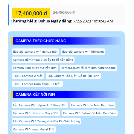
17,400,000 ₫
24,780,000 ₫
Thương hiệu:
Dahua
Ngày đăng:
7/22/2023 10:10:42 AM
CAMERA THEO CHỨC NĂNG
Báo giá camera wifi dahua mới
Báo giá camera wifi hikvision
Camera đàm thoại 2 chiều to rõ nên dùng
camera xem được mã vận đơn
camera quay rõ tem đơn hàng shoppe
Top 5 Camera 2 Mắt
Top Camera Sắc Nét Giá Rẻ Ổn Định
Top 5 Camera Đàm Thoại 2 Chiều
CAMERA KẾT NỐI WIFI
Lắp Camera Wifi Ngoài Trời Xoay 360
Camera Wifi Có Màu Ban Đêm
Camera Wifi Hikvision Xoay 360
Camera Wifi Dahua Có Màu Ban Đêm
Lắp Camera Wifi Trong Nhà Giá Rẻ Chất Lượng
Camera Wifi Imou Ngoài Trời