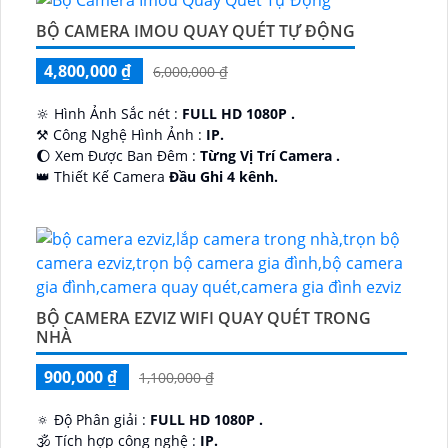
BỘ CAMERA IMOU QUAY QUÉT TỰ ĐỘNG
4,800,000 ₫
6,000,000 ₫
🔆 Hình Ảnh Sắc nét :
FULL HD 1080P .
⚒ Công Nghệ Hình Ảnh :
IP.
🌔 Xem Được Ban Đêm :
Từng Vị Trí Camera .
👑 Thiết Kế Camera
Đầu Ghi 4 kênh.
️🔮 Đặt Điểm :
Công Nghệ AI.
BỘ CAMERA EZVIZ WIFI QUAY QUÉT TRONG
NHÀ
900,000 ₫
1,100,000 ₫
🔅 Độ Phân giải :
FULL HD 1080P .
🕉️ Tích hợp công nghệ :
IP.