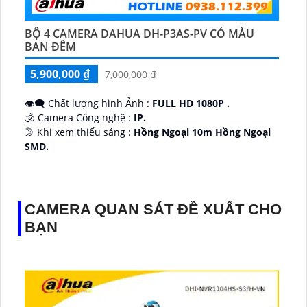
BỘ 4 CAMERA DAHUA DH-P3AS-PV CÓ MÀU
BAN ĐÊM
5,900,000 ₫
7,000,000 ₫
👁️‍🗨 Chất lượng hình Ảnh :
FULL HD 1080P .
🕉️ Camera Công nghệ :
IP.
🌛 Khi xem thiếu sáng :
Hồng Ngoại 10m Hồng Ngoại
SMD.
♊ Camera Thiết Kế
Dome Kim loại + Nhựa.
️💎 Chức Năng :
Thu Âm.
CAMERA QUAN SÁT ĐỀ XUẤT CHO
BẠN