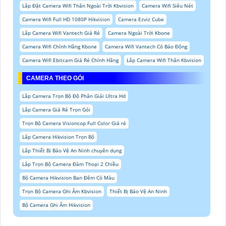
Lắp Đặt Camera Wifi Thân Ngoài Trời Kbvision
Camera Wifi Siêu Nét
Camera Wifi Full HD 1080P Hikvision
Camera Ezviz Cube
Lắp Camera Wifi Vantech Giá Rẻ
Camera Ngoài Trời Kbone
Camera Wifi Chính Hãng Kbone
Camera Wifi Vantech Có Báo Động
Camera Wifi Ebitcam Giá Rẻ Chính Hãng
Lắp Camera Wifi Thân Kbvision
CAMERA THEO GÓI
Lắp Camera Trọn Bộ Độ Phân Giải Ultra Hd
Lắp Camera Giá Rẻ Trọn Gói
Trọn Bộ Camera Visioncop Full Color Giá rẻ
Lắp Camera Hikvision Trọn Bộ
Lắp Thiết Bị Bảo Vệ An Ninh chuyên dụng
Lắp Trọn Bộ Camera Đàm Thoại 2 Chiều
Bộ Camera Hikvision Ban Đêm Có Màu
Trọn Bộ Camera Ghi Âm Kbvision
Thiết Bị Bảo Vệ An Ninh
Bộ Camera Ghi Âm Hikvision