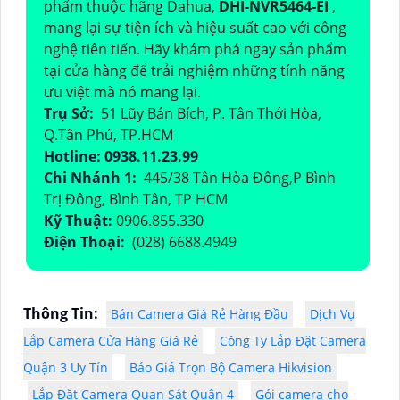
phẩm thuộc hãng Dahua,
DHI-NVR5464-EI
,
mang lại sự tiện ích và hiệu suất cao với công
nghệ tiên tiến. Hãy khám phá ngay sản phẩm
tại cửa hàng để trải nghiệm những tính năng
ưu việt mà nó mang lại.
Trụ Sở:
51 Lũy Bán Bích, P. Tân Thới Hòa,
Q.Tân Phú, TP.HCM
Hotline: 0938.11.23.99
Chi Nhánh 1:
445/38 Tân Hòa Đông,P Bình
Trị Đông, Bình Tân, TP HCM
Kỹ Thuật:
0906.855.330
Điện Thoại:
(028) 6688.4949
Thông Tin:
Bán Camera Giá Rẻ Hàng Đầu
Dịch Vụ
Lắp Camera Cửa Hàng Giá Rẻ
Công Ty Lắp Đặt Camera
Quận 3 Uy Tín
Báo Giá Trọn Bộ Camera Hikvision
Lắp Đặt Camera Quan Sát Quận 4
Gói camera cho