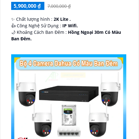
5,900,000 ₫
7,000,000 ₫
✨ Chất lượng hình :
2K Lite .
👍 Công Nghệ Sử Dụng :
IP Wifi.
🌙 Khoảng Cách Ban Đêm :
Hồng Ngoại 30m Có Màu
Ban Ðêm.
🕉️ Cấu Tạo Camera
IP67 xoay 360.
️📡 Ưu Điểm :
Thu Âm Và Loa.