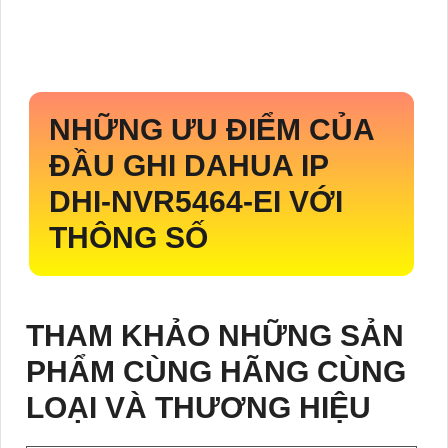
NHỮNG ƯU ĐIỂM CỦA
ĐẦU GHI DAHUA IP
DHI-NVR5464-EI
VỚI
THÔNG SỐ
THAM KHẢO NHỮNG SẢN
PHẨM CÙNG HÃNG CÙNG
LOẠI VÀ THƯƠNG HIỆU