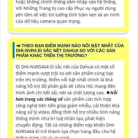
hoặc không chính thống xâm nhập vào hệ thống.
Với Những Trang bị cao cấp Phục vụ người dùng
yên tâm về việc tin tưởng tính toàn vẹn và an ninh
của dữ liệu camera quan trọng.
📣 THEO BẠN ĐIỂM MẠNH NÀO NỔI BẬT NHẤT CỦA
DHI-NVR4-EI SẮC NÉT DAHUA SO VỚI CÁC SẢN
PHẨM KHÁC TRÊN THỊ TRƯỜNG?
💞 DHI-NVR5464-EI sắc nét của Dahua có một số
điểm mạnh vượt trội so với sản phẩm cùng loại
trên thị trường. Điểm nổi bật nhất chính là khả
năng hỗ trợ độ phân giải 4K Ultra HD, mang đến
hình ảnh chi tiết sắc nét và chất lượng cao. 🔔
Nỗi
hơn trong các thông số
sản phẩm còn tích hợp
công nghệ tiên tiến giúp giảm nhiễu, cải thiện khả
năng xử lý video, đồng thời hỗ trợ nhiều tính năng
thông minh như trí tuệ nhân tạo, phát hiện
chuyển động. Tất cả những điểm này khiến DHI-
NVR5464-EI trở thành lựa chọn hàng đầu cho hệ
thống giám sát và an ninh.