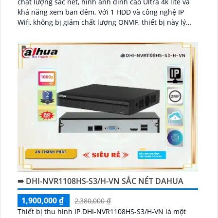
chất lượng sắc nét, hình ảnh đỉnh cao Ultra 4k lite và
khả năng xem ban đêm. Với 1 HDD và công nghệ IP
Wifi, không bị giảm chất lượng ONVIF, thiết bị này lý
tưởng cho kho hàng, nhà xưởng...
➠ DHI-NVR1108HS-S3/H-VN SẮC NÉT DAHUA
1,900,000 ₫
2,380,000 ₫
Thiết bị thu hình IP DHI-NVR1108HS-S3/H-VN là một