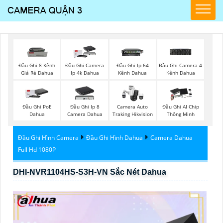
Đầu Ghi 8 Kênh
Đầu Ghi Camera
Đầu Ghi Ip 64
Đầu Ghi Camera 4
Giá Rẻ Dahua
Ip 4k Dahua
Kênh Dahua
Kênh Dahua
Đầu Ghi PoE
Đầu Ghi Ip 8
Camera Auto
Đầu Ghi AI Chip
Dahua
Camera Dahua
Traking Hikvision
Thông Minh
Đầu Ghi Hình Camera
Đầu Ghi Hình Dahua
Camera Dahua
Full Hd 1080P
DHI-NVR1104HS-S3H-VN Sắc Nét Dahua