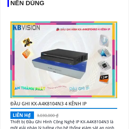
NÊN DÙNG
ĐẦU GHI KX-A4K8104N3 4 KÊNH IP
LIÊN H₫
3,030,000 ₫
Thiết bị Đầu Ghi Hình Công Nghệ IP KX-A4K8104N3 là
một giải pháp lý tưởng cho hệ thống giám sát an ninh