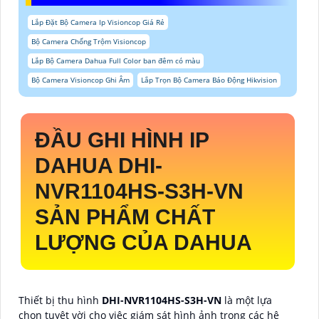
Lắp Đặt Bộ Camera Ip Visioncop Giá Rẻ
Bộ Camera Chống Trộm Visioncop
Lắp Bộ Camera Dahua Full Color ban đêm có màu
Bộ Camera Visioncop Ghi Âm
Lắp Trọn Bộ Camera Báo Động Hikvision
ĐẦU GHI HÌNH IP
DAHUA
DHI-
NVR1104HS-S3H-VN
SẢN PHẨM CHẤT
LƯỢNG CỦA DAHUA
Thiết bị thu hình
DHI-NVR1104HS-S3H-VN
là một lựa
chọn tuyệt vời cho việc giám sát hình ảnh trong các hệ