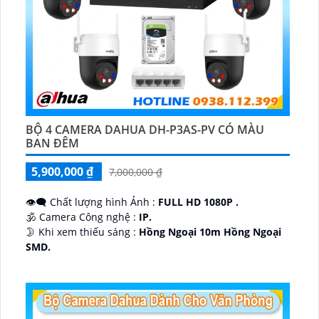
BỘ 4 CAMERA DAHUA DH-P3AS-PV CÓ MÀU
BAN ĐÊM
5,900,000 ₫
7,000,000 ₫
👁️‍🗨 Chất lượng hình Ảnh :
FULL HD 1080P .
🕉️ Camera Công nghệ :
IP.
🌛 Khi xem thiếu sáng :
Hồng Ngoại 10m Hồng Ngoại
SMD.
♊ Camera Thiết Kế
Dome Kim loại + Nhựa.
️💎 Chức Năng :
Thu Âm.