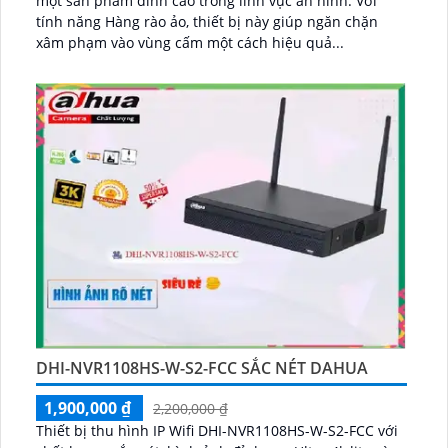
một sản phẩm đỉnh cao trong lĩnh vực an ninh. Với
tính năng Hàng rào ảo, thiết bị này giúp ngăn chặn
xâm phạm vào vùng cấm một cách hiệu quả...
DHI-NVR1108HS-W-S2-FCC SẮC NÉT DAHUA
1,900,000 ₫
2,200,000 ₫
Thiết bị thu hình IP Wifi DHI-NVR1108HS-W-S2-FCC với