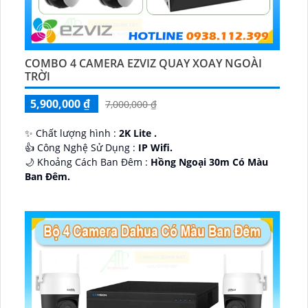
COMBO 4 CAMERA EZVIZ QUAY XOAY NGOÀI
TRỜI
5,900,000 ₫
7,000,000 ₫
✨ Chất lượng hình :
2K Lite .
👍 Công Nghệ Sử Dụng :
IP Wifi.
🌙 Khoảng Cách Ban Đêm :
Hồng Ngoại 30m Có Màu
Ban Ðêm.
🕉️ Cấu Tạo Camera
IP67 xoay 360.
️📡 Ưu Điểm :
Thu Âm Và Loa.