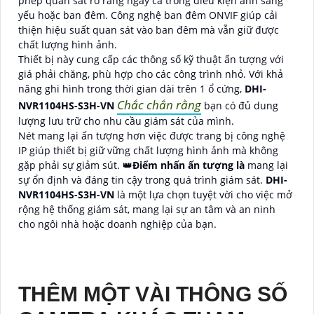
phép quan sát rõ ràng ngay cả trong điều kiện ánh sáng
yếu hoặc ban đêm. Công nghệ ban đêm ONVIF giúp cải
thiện hiệu suất quan sát vào ban đêm mà vẫn giữ được
chất lượng hình ảnh.
Thiết bị này cung cấp các thông số kỹ thuật ấn tượng với
giá phải chăng, phù hợp cho các công trình nhỏ. Với khả
năng ghi hình trong thời gian dài trên 1 ổ cứng,
DHI-
Chắc chắn rằng
NVR1104HS-S3H-VN
bạn có đủ dung
lượng lưu trữ cho nhu cầu giám sát của mình.
Nét mang lại ấn tượng hơn việc được trang bị công nghệ
IP giúp thiết bị giữ vững chất lượng hình ảnh mà không
gặp phải sự giảm sút. 👑
Điểm nhấn ấn tượng là
mang lại
sự ổn định và đáng tin cậy trong quá trình giám sát.
DHI-
NVR1104HS-S3H-VN
là một lựa chọn tuyệt vời cho việc mở
rộng hệ thống giám sát, mang lại sự an tâm và an ninh
cho ngôi nhà hoặc doanh nghiệp của bạn.
THÊM MỘT VÀI THÔNG SỐ