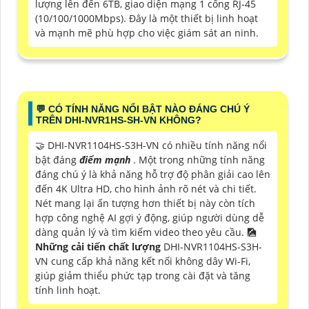
lượng lên đến 6TB, giao diện mạng 1 cổng RJ-45
(10/100/1000Mbps). Đây là một thiết bị linh hoạt
và mạnh mẽ phù hợp cho việc giám sát an ninh.
️💬 CÓ TÍNH NĂNG NỔI BẬT NÀO ĐÁNG CHÚ Ý
TRÊN DHI-NVR1HS-SH-VN KHÔNG?
🤝 DHI-NVR1104HS-S3H-VN có nhiều tính năng nổi
bật đáng
điểm mạnh
. Một trong những tính năng
đáng chú ý là khả năng hỗ trợ độ phân giải cao lên
đến 4K Ultra HD, cho hình ảnh rõ nét và chi tiết.
Nét mang lại ấn tượng hơn thiết bị này còn tích
hợp công nghệ AI gợi ý động, giúp người dùng dễ
dàng quản lý và tìm kiếm video theo yêu cầu. 🎑
Những cải tiến chất lượng
DHI-NVR1104HS-S3H-
VN cung cấp khả năng kết nối không dây Wi-Fi,
giúp giảm thiểu phức tạp trong cài đặt và tăng
tính linh hoạt.