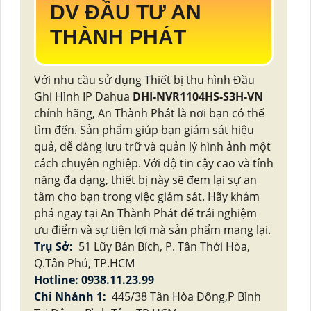
DV ĐẦU TƯ AN
THÀNH PHÁT
Với nhu cầu sử dụng Thiết bị thu hình Đầu
Ghi Hình IP Dahua
DHI-NVR1104HS-S3H-VN
chính hãng, An Thành Phát là nơi bạn có thể
tìm đến. Sản phẩm giúp bạn giám sát hiệu
quả, dễ dàng lưu trữ và quản lý hình ảnh một
cách chuyên nghiệp. Với độ tin cậy cao và tính
năng đa dạng, thiết bị này sẽ đem lại sự an
tâm cho bạn trong việc giám sát. Hãy khám
phá ngay tại An Thành Phát để trải nghiệm
ưu điểm và sự tiện lợi mà sản phẩm mang lại.
Trụ Sở:
51 Lũy Bán Bích, P. Tân Thới Hòa,
Q.Tân Phú, TP.HCM
Hotline: 0938.11.23.99
Chi Nhánh 1:
445/38 Tân Hòa Đông,P Bình