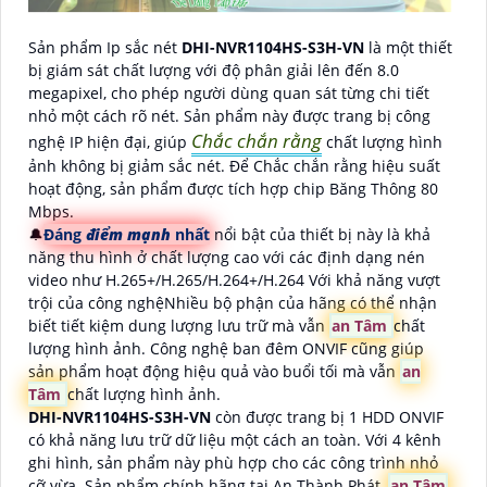
Sản phẩm Ip sắc nét
DHI-NVR1104HS-S3H-VN
là một thiết
bị giám sát chất lượng với độ phân giải lên đến 8.0
megapixel, cho phép người dùng quan sát từng chi tiết
nhỏ một cách rõ nét. Sản phẩm này được trang bị công
Chắc chắn rằng
nghệ IP hiện đại, giúp
chất lượng hình
ảnh không bị giảm sắc nét. Để Chắc chắn rằng hiệu suất
hoạt động, sản phẩm được tích hợp chip Băng Thông 80
Mbps.
🔔
Đáng
điểm mạnh
nhất
nổi bật của thiết bị này là khả
năng thu hình ở chất lượng cao với các định dạng nén
video như H.265+/H.265/H.264+/H.264 Với khả năng vượt
trội của công nghệNhiều bộ phận của hãng có thể nhận
biết tiết kiệm dung lượng lưu trữ mà vẫn
an Tâm
chất
lượng hình ảnh. Công nghệ ban đêm ONVIF cũng giúp
sản phẩm hoạt động hiệu quả vào buổi tối mà vẫn
an
Tâm
chất lượng hình ảnh.
DHI-NVR1104HS-S3H-VN
còn được trang bị 1 HDD ONVIF
có khả năng lưu trữ dữ liệu một cách an toàn. Với 4 kênh
ghi hình, sản phẩm này phù hợp cho các công trình nhỏ
cỡ vừa. Sản phẩm chính hãng tại An Thành Phát,
an Tâm