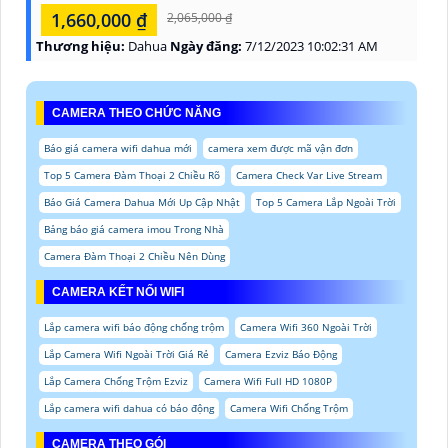
1,660,000 ₫
2,065,000 ₫
Thương hiệu:
Dahua
Ngày đăng:
7/12/2023 10:02:31 AM
CAMERA THEO CHỨC NĂNG
Báo giá camera wifi dahua mới
camera xem được mã vận đơn
Top 5 Camera Đàm Thoại 2 Chiều Rõ
Camera Check Var Live Stream
Báo Giá Camera Dahua Mới Up Cập Nhật
Top 5 Camera Lắp Ngoài Trời
Bảng báo giá camera imou Trong Nhà
Camera Đàm Thoại 2 Chiều Nên Dùng
CAMERA KẾT NỐI WIFI
Lắp camera wifi báo động chống trộm
Camera Wifi 360 Ngoài Trời
Lắp Camera Wifi Ngoài Trời Giá Rẻ
Camera Ezviz Báo Động
Lắp Camera Chống Trộm Ezviz
Camera Wifi Full HD 1080P
Lắp camera wifi dahua có báo động
Camera Wifi Chống Trộm
CAMERA THEO GÓI