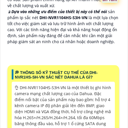
về chất lượng và xuất xứ.
📡
Dựa vào những ưu điểm của thiết bị này có thể nói
sản
phẩm Ip sắc nét
DHI-NVR1104HS-S3H-VN
là một lựa chọn
tốt cho việc giám sát và lưu trữ hình ảnh với chất lượng
cao. Với các tính năng hiện đại và khả năng hoạt động ổn
định, sản phẩm này đáng để cân nhắc khi cần một giải
pháp giám sát an ninh cho cá nhân hoặc doanh nghiệp.
️💭 THÔNG SỐ KỸ THUẬT CỤ THỂ CỦA DHI-
NVR1HS-SH-VN SẮC NÉT DAHUA LÀ GÌ?
👌 DHI-NVR1104HS-S3H-VN là một thiết bị ghi hình
camera mạng chất lượng cao của Dahua. Đặc
điểm nổi bật của sản phẩm này bao gồm: hỗ trợ 4
kênh camera IP độ phân giải lên đến 8MP, giao
diện HDMI và VGA đồng thời, hỗ trợ công nghệ mã
hóa H.265+/H.265/H.264+/H.264, tối đa 60Mbps
băng thông đầu vào, hỗ trợ 1 ổ cứng SATA dung