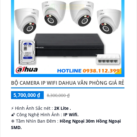
BỘ CAMERA IP WIFI DAHUA VĂN PHÒNG GIÁ RẺ
5,700,000 ₫
8,300,000 ₫
️⚡ Hình Ảnh Sắc nét :
2K Lite .
🌠 Công Nghệ Hình Ảnh :
IP Wifi.
❈ Tầm Nhìn Ban Đêm :
Hồng Ngoại 30m Hồng Ngoại
SMD.
🔩 Thiết Kế Camera
Dome Kim loại + Nhựa.