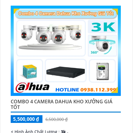
️✤ Khả Năng :
Thu Âm Và Loa.
COMBO 4 CAMERA DAHUA KHO XƯỞNG GIÁ
TỐT
5,500,000 ₫
6,500,000 ₫
️⚡ Hình Ành Chất Lượng :
3k .