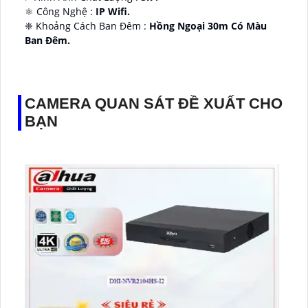
⚛️ Công Nghệ :
IP Wifi.
❈ Khoảng Cách Ban Đêm :
Hồng Ngoại 30m Có Màu
Ban Ðêm.
👑 Thiết Kế Camera
Xoay 360.
️✔️ Ưu Điểm :
Thu Âm Và Loa.
CAMERA QUAN SÁT ĐỀ XUẤT CHO
BẠN