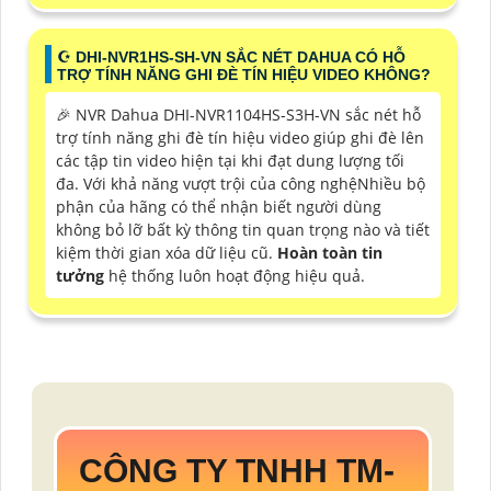
☪ DHI-NVR1HS-SH-VN SẮC NÉT DAHUA CÓ HỖ
TRỢ TÍNH NĂNG GHI ĐÈ TÍN HIỆU VIDEO KHÔNG?
️🎉 NVR Dahua DHI-NVR1104HS-S3H-VN sắc nét hỗ
trợ tính năng ghi đè tín hiệu video giúp ghi đè lên
các tập tin video hiện tại khi đạt dung lượng tối
đa. Với khả năng vượt trội của công nghệNhiều bộ
phận của hãng có thể nhận biết người dùng
không bỏ lỡ bất kỳ thông tin quan trọng nào và tiết
kiệm thời gian xóa dữ liệu cũ.
Hoàn toàn tin
tưởng
hệ thống luôn hoạt động hiệu quả.
CÔNG TY TNHH TM-