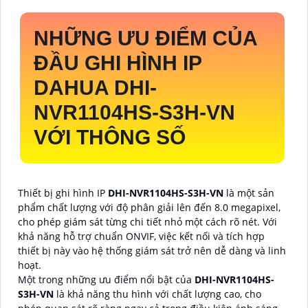
NHỮNG ƯU ĐIỂM CỦA
ĐẦU GHI HÌNH IP
DAHUA
DHI-
NVR1104HS-S3H-VN
VỚI THÔNG SỐ
Thiết bị ghi hình IP
DHI-NVR1104HS-S3H-VN
là một sản
phẩm chất lượng với độ phân giải lên đến 8.0 megapixel,
cho phép giám sát từng chi tiết nhỏ một cách rõ nét. Với
khả năng hỗ trợ chuẩn ONVIF, việc kết nối và tích hợp
thiết bị này vào hệ thống giám sát trở nên dễ dàng và linh
hoạt.
Một trong những ưu điểm nổi bật của
DHI-NVR1104HS-
S3H-VN
là khả năng thu hình với chất lượng cao, cho