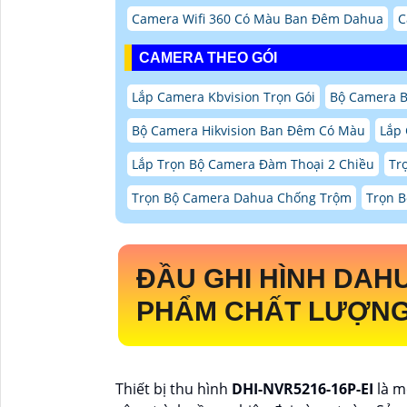
Camera Wifi 360 Có Màu Ban Đêm Dahua
C
CAMERA THEO GÓI
Lắp Camera Kbvision Trọn Gói
Bộ Camera 
Bộ Camera Hikvision Ban Đêm Có Màu
Lắp
Lắp Trọn Bộ Camera Đàm Thoại 2 Chiều
Tr
Trọn Bộ Camera Dahua Chống Trộm
Trọn 
ĐẦU GHI HÌNH DAH
PHẨM CHẤT LƯỢNG
Thiết bị thu hình
DHI-NVR5216-16P-EI
là m