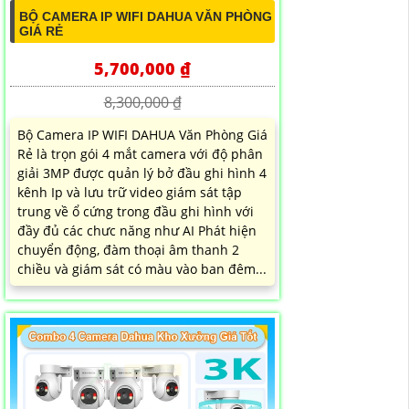
BỘ CAMERA IP WIFI DAHUA VĂN PHÒNG
GIÁ RẺ
5,700,000 ₫
8,300,000 ₫
Bộ Camera IP WIFI DAHUA Văn Phòng Giá
Rẻ là trọn gói 4 mắt camera với độ phân
giải 3MP được quản lý bở đầu ghi hình 4
kênh Ip và lưu trữ video giám sát tập
trung về ổ cứng trong đầu ghi hình với
đầy đủ các chưc năng như AI Phát hiện
chuyển động, đàm thoại âm thanh 2
chiều và giám sát có màu vào ban đêm...