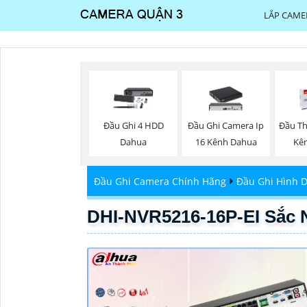
LẮP CAME
Đầu Ghi 4 HDD
Đầu Ghi Camera Ip
Đầu Th
Dahua
16 Kênh Dahua
Kê
Đầu Ghi Camera Chính Hãng
Đầu Ghi Hình 
DHI-NVR5216-16P-EI Sắc 