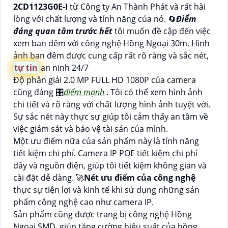
2CD1123G0E-I
từ Công ty An Thành Phát và rất hài
lòng với chất lượng và tính năng của nó. 🔄
Điểm
đáng quan tâm trước hết
tôi muốn đề cập đến việc
xem ban đêm với công nghệ Hồng Ngoại 30m. Hình
ảnh ban đêm được cung cấp rất rõ ràng và sắc nét,
tự tin
an ninh 24/7
Độ phân giải 2.0 MP FULL HD 1080P của camera
cũng đáng 🎛
điểm mạnh
. Tôi có thể xem hình ảnh
chi tiết và rõ ràng với chất lượng hình ảnh tuyệt vời.
Sự sắc nét này thực sự giúp tôi cảm thấy an tâm về
việc giám sát và bảo vệ tài sản của mình.
Một ưu điểm nữa của sản phẩm này là tính năng
tiết kiệm chi phí. Camera IP POE tiết kiệm chi phí
dây và nguồn điện, giúp tôi tiết kiệm không gian và
cài đặt dễ dàng. 🚀
Nét ưu điểm của công nghệ
thực sự tiện lợi và kinh tế khi sử dụng những sản
phẩm công nghệ cao như camera IP.
Sản phẩm cũng được trang bị công nghệ Hồng
Ngoại SMD, giúp tăng cường hiệu suất của hồng