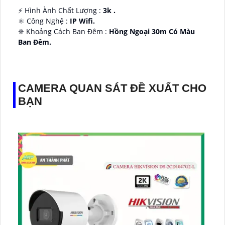
️⚡ Hình Ành Chất Lượng :
3k .
⚛️ Công Nghệ :
IP Wifi.
❈ Khoảng Cách Ban Đêm :
Hồng Ngoại 30m Có Màu
Ban Ðêm.
👑 Thiết Kế Camera
Xoay 360.
️✔️ Ưu Điểm :
Thu Âm Và Loa.
CAMERA QUAN SÁT ĐỀ XUẤT CHO
BẠN