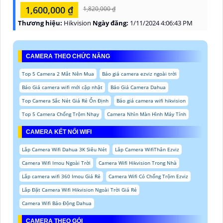
1,600,000 ₫
1,820,000 ₫
Thương hiệu:
Hikvision
Ngày đăng:
1/11/2024 4:06:43 PM
CAMERA THEO CHỨC NĂNG
Top 5 Camera 2 Mắt Nên Mua
Báo giá camera ezviz ngoài trời
Báo Giá camera wifi mới cập nhật
Báo Giá Camera Dahua
Top Camera Sắc Nét Giá Rẻ Ổn Định
Báo giá camera wifi hikvision
Top 5 Camera Chống Trộm Nhạy
Camera Nhìn Màn Hình Máy Tính
CAMERA KẾT NỐI WIFI
Lắp Camera Wifi Dahua 3K Siêu Nét
Lắp Camera WifiThân Ezviz
Camera Wifi Imou Ngoài Trời
Camera Wifi Hikvision Trong Nhà
Lắp camera wifi 360 Imou Giá Rẻ
Camera Wifi Có Chống Trộm Ezviz
Lắp Đặt Camera Wifi Hikvision Ngoài Trời Giá Rẻ
Camera Wifi Báo Động Dahua
CAMERA THEO GÓI