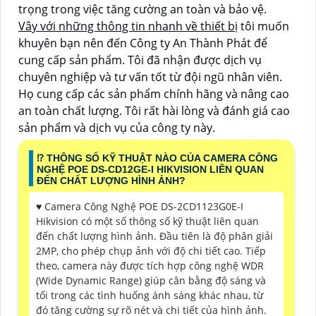
trọng trong việc tăng cường an toàn và bảo vệ.
Vây với những thông tin nhanh về thiết bị
tôi muốn
khuyên bạn nên đến Công ty An Thành Phát để
cung cấp sản phẩm. Tôi đã nhận được dịch vụ
chuyên nghiệp và tư vấn tốt từ đội ngũ nhân viên.
Họ cung cấp các sản phẩm chính hãng và nâng cao
an toàn chất lượng. Tôi rất hài lòng và đánh giá cao
sản phẩm và dịch vụ của công ty này.
⁉️ THÔNG SỐ KỸ THUẬT NÀO CỦA CAMERA CÔNG
NGHỆ POE DS-CD12GE-I HIKVISION LIÊN QUAN
ĐẾN CHẤT LƯỢNG HÌNH ẢNH?
♥️ Camera Công Nghệ POE DS-2CD1123G0E-I
Hikvision có một số thông số kỹ thuật liên quan
đến chất lượng hình ảnh. Đầu tiên là độ phân giải
2MP, cho phép chụp ảnh với độ chi tiết cao. Tiếp
theo, camera này được tích hợp công nghệ WDR
(Wide Dynamic Range) giúp cân bằng độ sáng và
tối trong các tình huống ánh sáng khác nhau, từ
đó tăng cường sự rõ nét và chi tiết của hình ảnh. ️