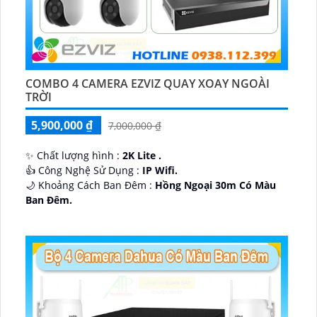
COMBO 4 CAMERA EZVIZ QUAY XOAY NGOÀI
TRỜI
5,900,000 ₫
7,000,000 ₫
✨ Chất lượng hình :
2K Lite .
👍 Công Nghệ Sử Dụng :
IP Wifi.
🌙 Khoảng Cách Ban Đêm :
Hồng Ngoại 30m Có Màu
Ban Ðêm.
🕉️ Cấu Tạo Camera
IP67 xoay 360.
️📡 Ưu Điểm :
Thu Âm Và Loa.