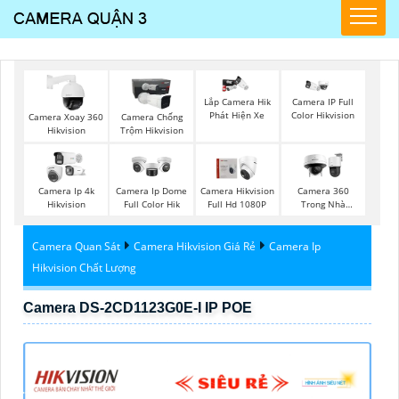
Lắp Camera Hik
Camera IP Full
Phát Hiện Xe
Color Hikvision
Camera Xoay 360
Camera Chống
Hikvision
Trộm Hikvision
Camera Ip 4k
Camera Ip Dome
Camera Hikvision
Camera 360
Hikvision
Full Color Hik
Full Hd 1080P
Trong Nhà
Hikvision
Camera Quan Sát
Camera Hikvision Giá Rẻ
Camera Ip
Hikvision Chất Lượng
Camera DS-2CD1123G0E-I IP POE