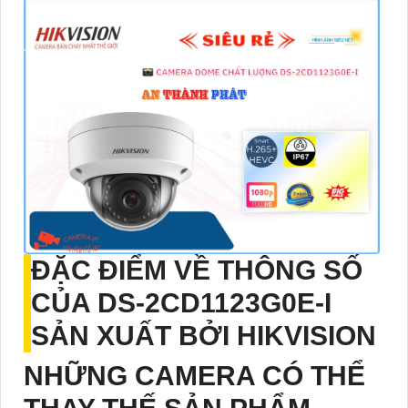
ĐẶC ĐIỂM VỀ THÔNG SỐ
CỦA
DS-2CD1123G0E-I
SẢN XUẤT BỞI HIKVISION
NHỮNG CAMERA CÓ THỂ