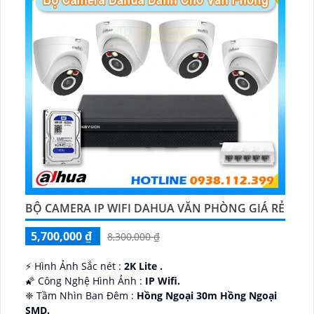
BỘ CAMERA IP WIFI DAHUA VĂN PHÒNG GIÁ RẺ
5,700,000 ₫
8,300,000 ₫
️⚡ Hình Ảnh Sắc nét :
2K Lite .
🌠 Công Nghệ Hình Ảnh :
IP Wifi.
❈ Tầm Nhìn Ban Đêm :
Hồng Ngoại 30m Hồng Ngoại
SMD.