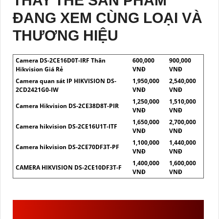
THAY THẾ SẢN PHẨM
ĐANG XEM CÙNG LOẠI VÀ
THƯƠNG HIỆU
Camera DS-2CE16D0T-IRF Thân
600,000
900,000
Hikvision Giá Rẻ
VNĐ
VNĐ
Camera quan sát IP HIKVISION DS-
1,950,000
2,540,000
2CD2421G0-IW
VNĐ
VNĐ
1,250,000
1,510,000
Camera Hikvision DS-2CE38D8T-PIR
VNĐ
VNĐ
1,650,000
2,700,000
Camera hikvision DS-2CE16U1T-ITF
VNĐ
VNĐ
1,100,000
1,440,000
Camera hikvision DS-2CE70DF3T-PF
VNĐ
VNĐ
1,400,000
1,600,000
CAMERA HIKVISION DS-2CE10DF3T-F
VNĐ
VNĐ
DS-2CD1123G0E-I