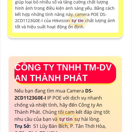
giúp loại bỏ nhiễu số và tăng cường chất lượng
hình ảnh trong điều kiện ánh sáng yếu. Bằng cách
kết hợp những tính năng này, camera POE DS-
2CD1123G0E-I của Hikvision
tự tin
chất lượng ảnh
tốt và hiệu suất hoạt động ổn định.
CÔNG TY TNHH TM-DV
AN THÀNH PHÁT
Nếu bạn đang tìm mua Camera
DS-
2CD1123G0E-I
IP POE với dịch vụ nhanh
chống và nhiệt tình, hãy đến Công ty An
Thành Phát. Chúng tôi cam kết đáp ứng tốt
nhu cầu của bạn và
tự tin
sự hài lòng.
Trụ Sở:
51 Lũy Bán Bích, P. Tân Thới Hòa,