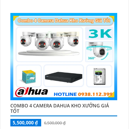
🔩 Thiết Kế Camera
Dome Kim loại + Nhựa.
️✤ Khả Năng :
Thu Âm Và Loa.
COMBO 4 CAMERA DAHUA KHO XƯỞNG GIÁ
TỐT
5,500,000 ₫
6,500,000 ₫