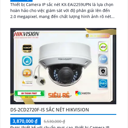
Thiết bị Camera IP sắc nét KX-EAi2259UPN là lựa chọn
hoàn hảo cho việc giám sát với độ phân giải lên đến
2.0 megapixel, mang đến chất lượng hình ảnh rõ nét...
DS-2CD2720F-IS SẮC NÉT HIKVISION
3,870,000 ₫
5,530,000 ₫
Được thiết kế với chuẩn mực cao, thiết bị Camera IP