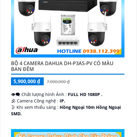
BỘ 4 CAMERA DAHUA DH-P3AS-PV CÓ MÀU
BAN ĐÊM
5,900,000 ₫
7,000,000 ₫
👁️‍🗨 Chất lượng hình Ảnh :
FULL HD 1080P .
🕉️ Camera Công nghệ :
IP.
🌛 Khi xem thiếu sáng :
Hồng Ngoại 10m Hồng Ngoại
SMD.
♊ Camera Thiết Kế
Dome Kim loại + Nhựa.
️💎 Chức Năng :
Thu Âm.