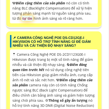
🕎
Điểm cộng thêm của sản phẩm
nó còn có tính
năng BLC (Backlight Compensation) để xử lý hiện
tượng phản sáng mạnh từ nguồn sáng phía sau,
từ đó
tự tin
hình ảnh sáng và rõ ràng hơn.
📌 CAMERA CÔNG NGHỆ POE DS-CD12GE-I
HIKVISION CÓ HỖ TRỢ TÍNH NĂNG GÌ ĐỂ GIẢM
NHIỄU VÀ CẢI THIỆN ĐỘ NHẠY SÁNG?
🤵 Camera Công Nghệ POE DS-2CD1123G0E-I
Hikvision được trang bị một số tính năng để giảm
nhiễu và cải thiện độ nhạy sáng. 🔄
Điểm đáng
quan tâm trước hết
nó sử dụng công nghệ tiên
tiến của Hikvision giúp giảm nhiễu ảnh, cung cấp
ảnh rõ nét và sắc nét hơn. ️🕎
Điểm cộng thêm của
sản phẩm
camera này còn có tính năng Chống
ngược sáng BLC (Back Light Compensation) để
điều chỉnh cân bằng ánh sáng và giảm hiện tượng
sáng chói phía sau. 💢
Thông số gây ấn tượng
nó
hỗ trợ tính năng 3D DNR (Digital Noise Reduction)