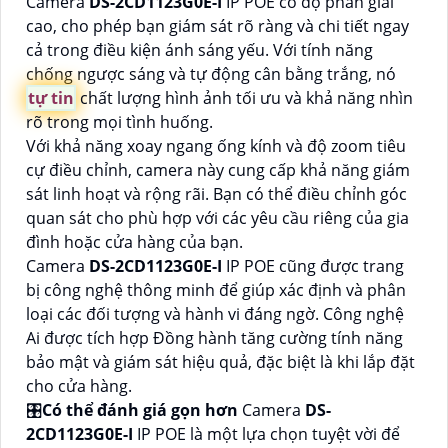
Camera
DS-2CD1123G0E-I
IP POE có độ phân giải
cao, cho phép bạn giám sát rõ ràng và chi tiết ngay
cả trong điều kiện ánh sáng yếu. Với tính năng
chống ngược sáng và tự động cân bằng trắng, nó
tự tin
chất lượng hình ảnh tối ưu và khả năng nhìn
rõ trong mọi tình huống.
Với khả năng xoay ngang ống kính và độ zoom tiêu
cự điều chỉnh, camera này cung cấp khả năng giám
sát linh hoạt và rộng rãi. Bạn có thể điều chỉnh góc
quan sát cho phù hợp với các yêu cầu riêng của gia
đình hoặc cửa hàng của bạn.
Camera
DS-2CD1123G0E-I
IP POE cũng được trang
bị công nghệ thông minh để giúp xác định và phân
loại các đối tượng và hành vi đáng ngờ. Công nghệ
Ai được tích hợp Đồng hành tăng cường tính năng
bảo mật và giám sát hiệu quả, đặc biệt là khi lắp đặt
cho cửa hàng.
🎛
Có thể đánh giá gọn hơn
Camera
DS-
2CD1123G0E-I
IP POE là một lựa chọn tuyệt vời để