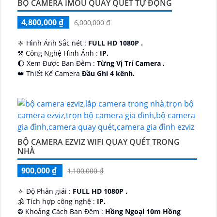
BỘ CAMERA IMOU QUAY QUÉT TỰ ĐỘNG
4,800,000 ₫
6,000,000 ₫
🔆 Hình Ảnh Sắc nét :
FULL HD 1080P .
⚒ Công Nghệ Hình Ảnh :
IP.
🌔 Xem Được Ban Đêm :
Từng Vị Trí Camera .
👑 Thiết Kế Camera
Đầu Ghi 4 kênh.
️🔮 Đặt Điểm :
Công Nghệ AI.
BỘ CAMERA EZVIZ WIFI QUAY QUÉT TRONG
NHÀ
900,000 ₫
1,100,000 ₫
🔅 Độ Phân giải :
FULL HD 1080P .
🕉️ Tích hợp công nghệ :
IP.
❂ Khoảng Cách Ban Đêm :
Hồng Ngoại 10m Hồng