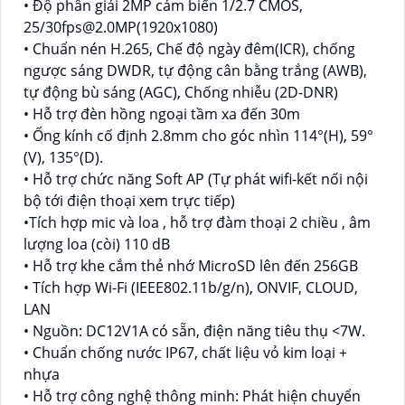
• Độ phân giải 2MP cảm biến 1/2.7 CMOS,
25/30fps@2.0MP(1920x1080)
• Chuẩn nén H.265, Chế độ ngày đêm(ICR), chống
ngược sáng DWDR, tự động cân bằng trắng (AWB),
tự động bù sáng (AGC), Chống nhiễu (2D-DNR)
• Hỗ trợ đèn hồng ngoại tầm xa đến 30m
• Ống kính cố định 2.8mm cho góc nhìn 114°(H), 59°
(V), 135°(D).
• Hỗ trợ chức năng Soft AP (Tự phát wifi-kết nối nội
bộ tới điện thoại xem trực tiếp)
•Tích hợp mic và loa , hỗ trợ đàm thoại 2 chiều , âm
lượng loa (còi) 110 dB
• Hỗ trợ khe cắm thẻ nhớ MicroSD lên đến 256GB
• Tích hợp Wi-Fi (IEEE802.11b/g/n), ONVIF, CLOUD,
LAN
• Nguồn: DC12V1A có sẵn, điện năng tiêu thụ <7W.
• Chuẩn chống nước IP67, chất liệu vỏ kim loại +
nhựa
• Hỗ trợ công nghệ thông minh: Phát hiện chuyển