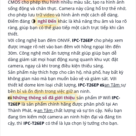
CMOS cho phép thu hình nhiều màu sắc, tạo ra hình ảnh
sống động và chân thực. Camera này cũng hổ trợ thẻ nhớ,
cho phép lưu trữ video và hình ảnh một cách dễ dàng.
Điểm đáng 🌗
nghĩ Đến
khác là khả năng thu âm và loa rõ
ràng, giúp bạn có thể giao tiếp một cách trực tiếp khi cần
thiết.
Với công nghệ ban đêm ONVIF,
IPC-T26EP
cho phép xem
được image rõ nét vào ban đêm với hồng ngoại lên đến
30m. Công nghệ mới ấn tượng nhất giúp giúp bạn dễ
dàng giám sát mọi hoạt động xung quanh khu vực đặt
camera, ngay cả khi trong điều kiện thiếu sáng.
Sản phẩm này thích hợp cho căn hộ, nhà phố, hay bất kỳ
không gian nào mà bạn muốn bảo vệ và giám sát. Với
thiết kế dome kim loại chất lượng,
IPC-T26EP
📸
an Tâm
sự
bền bỉ và ổn định trong việc giữ an ninh.
📸
Những thông số đã giới thiệu
sản phẩm IP Wifi
IPC-
T26EP
là sản phẩm chính hãng được phân phối tại An
Thành Phát, ☣️
an Tâm
chất lượng và sự tin cậy. Nếu bạn
đang tìm kiếm một camera an ninh hiện đại và đáng tin
cậy, thì
IPC-T26EP
có thể là lựa chọn lý tưởng cho bạn.