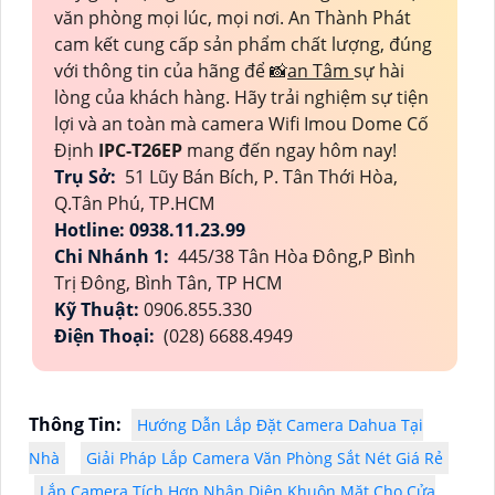
văn phòng mọi lúc, mọi nơi. An Thành Phát
cam kết cung cấp sản phẩm chất lượng, đúng
với thông tin của hãng để 📸
an Tâm
sự hài
lòng của khách hàng. Hãy trải nghiệm sự tiện
lợi và an toàn mà camera Wifi Imou Dome Cố
Định
IPC-T26EP
mang đến ngay hôm nay!
Trụ Sở:
51 Lũy Bán Bích, P. Tân Thới Hòa,
Q.Tân Phú, TP.HCM
Hotline: 0938.11.23.99
Chi Nhánh 1:
445/38 Tân Hòa Đông,P Bình
Trị Đông, Bình Tân, TP HCM
Kỹ Thuật:
0906.855.330
Điện Thoại:
(028) 6688.4949
Thông Tin:
Hướng Dẫn Lắp Đặt Camera Dahua Tại
Nhà
Giải Pháp Lắp Camera Văn Phòng Sắt Nét Giá Rẻ
Lắp Camera Tích Hợp Nhận Diện Khuôn Mặt Cho Cửa