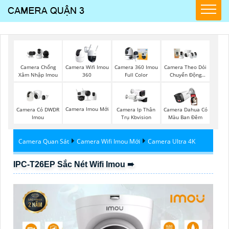
Camera Chống
Camera Wifi Imou
Camera 360 Imou
Camera Theo Dỏi
Xâm Nhập Imou
360
Full Color
Chuyển Động
Imou
Camera Imou Mới
Camera Có DWDR
Camera Ip Thân
Camera Dahua Có
Imou
Trụ Kbvision
Màu Ban Đêm
Camera Quan Sát
Camera Wifi Imou Mới
Camera Ultra 4K
IPC-T26EP Sắc Nét Wifi Imou ➠