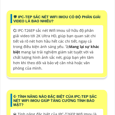
️💬 IPC-TEP SẮC NÉT WIFI IMOU CÓ ĐỘ PHÂN GIẢI
VIDEO LÀ BAO NHIÊU?
💞 IPC-T26EP sắc nét Wifi Imou sở hữu độ phân
giải video tới 2K Ultra HD, giúp bạn quan sát chi
tiết và rõ nét hơn hầu hết các chi tiết, ngay cả
trong điều kiện ánh sáng yếu. 🚀
Mang lại sự khác
biệt
mang lại trải nghiệm giám sát tuyệt vời và
chất lượng hình ảnh sắc nét, giúp bạn yên tâm
hơn khi theo dõi và bảo vệ căn nhà hoặc văn
phòng của mình.
☪ TÍNH NĂNG NÀO ĐẶC BIỆT CỦA IPC-TEP SẮC
NÉT WIFI IMOU GIÚP TĂNG CƯỜNG TÍNH BẢO
MẬT?
💎 Tính năng đặc biệt của IPC-T26EP Wifi Imou là