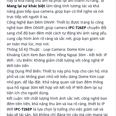
này là khả năng thu âm và phát lại âm thanh rõ ràng. 🚀
Mang lại sự khác biệt
làm tăng tính tương tác và khả
năng giao tiếp qua camera, giúp bạn có thể nghe và nói
trực tiếp với người ở xa.
Công Nghệ Ban Đêm ONVIF: Thiết bị được trang bị công
nghệ ban đêm ONVIF, giúp camera
IPC-T26EP
chuyển đổi
sang chế độ ban đêm một cách tự động khi ánh sáng yếu,
cung cấp hình ảnh rõ ràng và sắc nét, giúp bạn giám sát
an toàn mọi lúc, mọi nơi.
Thông Số Kỹ Thuật: - Loại Camera: Dome Kim Loại -
Khoảng Cách Xem Ban Đêm: Hồng Ngoại 30m - Kết Nối: IP
Wifi - Ưu Điểm: Không giảm chất lượng với công nghệ IP
Wifi tiên tiến
Ứng Dụng Phổ Biến: Thiết bị này phù hợp cho căn hộ, nhà
phố và các không gian nhỏ với kiểu dáng Dome Kim Loại
nhỏ gọn, dễ lắp đặt. Khả năng quan sát ban đêm thông
qua hồ ngoại 30m kết hợp với kết nối IP Wifi đem lại sự
tiện ích cho người dùng.
Kết Luận: Với chất lượng hình ảnh sắc nét, công nghệ ban
đêm tiên tiến, khả năng thu âm và loa rõ ràng, thiết bị IP
Wifi
IPC-T26EP
là lựa chọn lý tưởng cho việc giám sát và
bảo vệ tài sản. Nó không chỉ đáng tin cậy mà còn mang lại