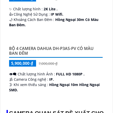
✨ Chất lượng hình :
2K Lite .
👍 Công Nghệ Sử Dụng :
IP Wifi.
🌙 Khoảng Cách Ban Đêm :
Hồng Ngoại 30m Có Màu
Ban Ðêm.
🕉️ Cấu Tạo Camera
IP67 xoay 360.
️📡 Ưu Điểm :
Thu Âm Và Loa.
BỘ 4 CAMERA DAHUA DH-P3AS-PV CÓ MÀU
BAN ĐÊM
5,900,000 ₫
7,000,000 ₫
👁️‍🗨 Chất lượng hình Ảnh :
FULL HD 1080P .
🕉️ Camera Công nghệ :
IP.
🌛 Khi xem thiếu sáng :
Hồng Ngoại 10m Hồng Ngoại
SMD.
♊ Camera Thiết Kế
Dome Kim loại + Nhựa.
️💎 Chức Năng :
Thu Âm.