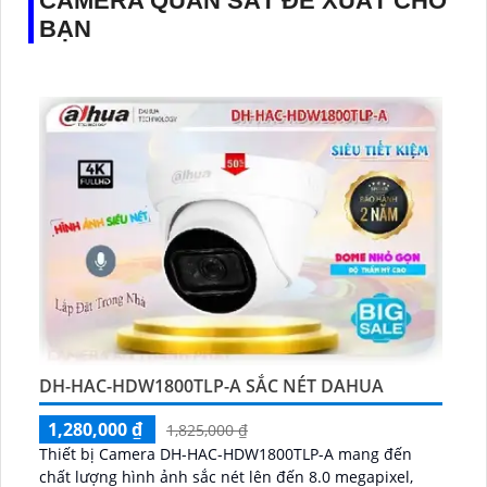
CAMERA QUAN SÁT ĐỀ XUẤT CHO
BẠN
DH-HAC-HDW1800TLP-A SẮC NÉT DAHUA
1,280,000 ₫
1,825,000 ₫
Thiết bị Camera DH-HAC-HDW1800TLP-A mang đến
chất lượng hình ảnh sắc nét lên đến 8.0 megapixel,