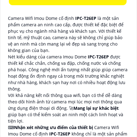
Camera Wifi Imou Dome cố định
IPC-T26EP
là một sản
phẩm camera an ninh cao cấp, được thiết kế đặc biệt để
phục vụ cho ngành nhà hàng và khách sạn. Với thiết kế
tinh tế, mỹ thuật cao, camera này sẽ không chỉ giúp bảo
vệ an ninh mà còn mang lại vẻ đẹp và sang trọng cho
không gian của bạn.
Nét kiểu dáng của camera Imou Dome
IPC-T26EP
được
thiết kế chắc chắn, chống va đập, chống nước và chống
phá hoại. Công nghệ mới ấn tượng nhất giúp giúp camera
hoạt động ổn định ngay cả trong môi trường khắc nghiệt
như nhà hàng, khách sạn hay nơi có nhiều hoạt động lưu
thông.
Với khả năng kết nối thông qua wifi, bạn có thể dễ dàng
theo dõi hình ảnh từ camera mọi lúc mọi nơi thông qua
ứng dụng điện thoại di động. 🚀
Mang lại sự khác biệt
giúp bạn có thể kiểm soát an ninh một cách linh hoạt và
tiện lợi.
⌨
Nhận xét những ưu điểm của thiết bị
Camera Wifi
Imou Dome cố định
IPC-T26EP
không chỉ là một sản phẩm