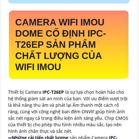
CAMERA WIFI IMOU
DOME CỐ ĐỊNH
IPC-
T26EP
SẢN PHẨM
CHẤT LƯỢNG CỦA
WIFI IMOU
Thiết bị Camera
IPC-T26EP
là sự lựa chọn hoàn hảo cho
hệ thống giám sát an ninh của bạn. Với ưu điểm vượt trội
là khả năng thu âm và phát lại Âm thanh một cách rõ
ràng, cùng với công nghệ ban đêm ONVIF giúp hình ảnh
sắc nét ngay cả trong điều kiện ánh sáng yếu. Chip CMOS
của thiết bị cho phép thu hình nhiều màu sắc, tạo nên
hình ảnh chân thực và sắc nét.
↭
Những cải tiến chất lượng
sản phẩm Camera
IPC-