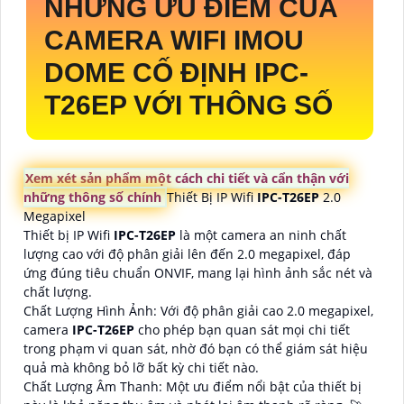
NHỮNG ƯU ĐIỂM CỦA
CAMERA WIFI IMOU
DOME CỐ ĐỊNH
IPC-
T26EP
VỚI THÔNG SỐ
Xem xét sản phẩm một cách chi tiết và cẩn thận với
những thông số chính
Thiết Bị IP Wifi
IPC-T26EP
2.0
Megapixel
Thiết bị IP Wifi
IPC-T26EP
là một camera an ninh chất
lượng cao với độ phân giải lên đến 2.0 megapixel, đáp
ứng đúng tiêu chuẩn ONVIF, mang lại hình ảnh sắc nét và
chất lượng.
Chất Lượng Hình Ảnh: Với độ phân giải cao 2.0 megapixel,
camera
IPC-T26EP
cho phép bạn quan sát mọi chi tiết
trong phạm vi quan sát, nhờ đó bạn có thể giám sát hiệu
quả mà không bỏ lỡ bất kỳ chi tiết nào.
Chất Lượng Âm Thanh: Một ưu điểm nổi bật của thiết bị