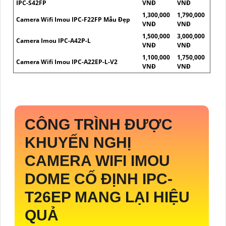
IPC-S42FP
VNĐ
VNĐ
1,300,000
1,790,000
Camera Wifi Imou IPC-F22FP Mẫu Đẹp
VNĐ
VNĐ
1,500,000
3,000,000
Camera Imou IPC-A42P-L
VNĐ
VNĐ
1,100,000
1,750,000
Camera Wifi Imou IPC-A22EP-L-V2
VNĐ
VNĐ
CÔNG TRÌNH ĐƯỢC
KHUYẾN NGHỊ
CAMERA WIFI IMOU
DOME CỐ ĐỊNH
IPC-
T26EP
MANG LẠI HIỆU
QUẢ