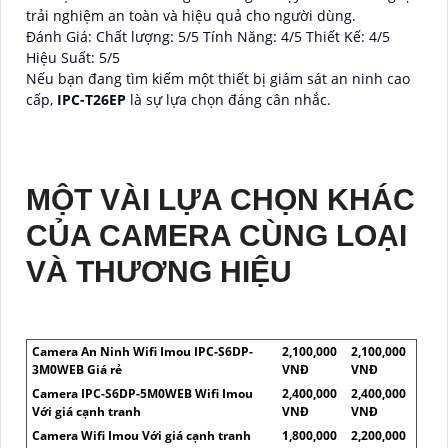
trải nghiệm an toàn và hiệu quả cho người dùng.
Đánh Giá: Chất lượng: 5/5 Tính Năng: 4/5 Thiết Kế: 4/5
Hiệu Suất: 5/5
Nếu bạn đang tìm kiếm một thiết bị giám sát an ninh cao
cấp,
IPC-T26EP
là sự lựa chọn đáng cân nhắc.
MỘT VÀI LỰA CHỌN KHÁC
CỦA CAMERA CÙNG LOẠI
VÀ THƯƠNG HIỆU
Camera An Ninh Wifi Imou IPC-S6DP-
2,100,000
2,100,000
3M0WEB Giá rẻ
VNĐ
VNĐ
Camera IPC-S6DP-5M0WEB Wifi Imou
2,400,000
2,400,000
Với giá cạnh tranh
VNĐ
VNĐ
Camera Wifi Imou Với giá cạnh tranh
1,800,000
2,200,000