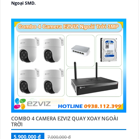
Ngoại SMD.
🛡 Mẫu Camera
Dome Kim loại + Nhựa.
️📢 Ưu Điểm :
Thu Âm.
COMBO 4 CAMERA EZVIZ QUAY XOAY NGOÀI
TRỜI
5,900,000 ₫
7,000,000 ₫