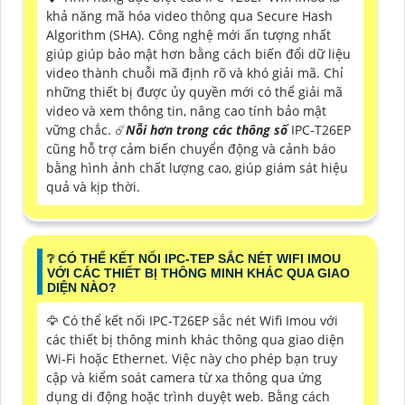
khả năng mã hóa video thông qua Secure Hash
Algorithm (SHA). Công nghệ mới ấn tượng nhất
giúp giúp bảo mật hơn bằng cách biến đổi dữ liệu
video thành chuỗi mã định rõ và khó giải mã. Chỉ
những thiết bị được ủy quyền mới có thể giải mã
video và xem thông tin, nâng cao tính bảo mật
vững chắc. ☄️
Nỗi hơn trong các thông số
IPC-T26EP
cũng hỗ trợ cảm biến chuyển động và cảnh báo
bằng hình ảnh chất lượng cao, giúp giám sát hiệu
quả và kịp thời.
❔ CÓ THỂ KẾT NỐI IPC-TEP SẮC NÉT WIFI IMOU
VỚI CÁC THIẾT BỊ THÔNG MINH KHÁC QUA GIAO
DIỆN NÀO?
🦅 Có thể kết nối IPC-T26EP sắc nét Wifi Imou với
các thiết bị thông minh khác thông qua giao diện
Wi-Fi hoặc Ethernet. Việc này cho phép bạn truy
cập và kiểm soát camera từ xa thông qua ứng
dụng di động hoặc trình duyệt web. Bằng cách