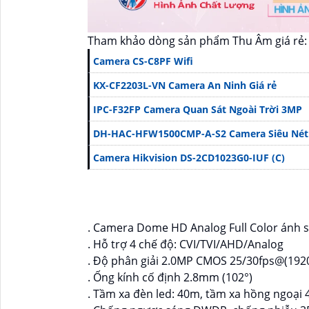
Tham khảo dòng sản phẩm Thu Âm giá rẻ:
Camera CS-C8PF Wifi
KX-CF2203L-VN Camera An Ninh Giá rẻ
IPC-F32FP Camera Quan Sát Ngoài Trời 3MP
DH-HAC-HFW1500CMP-A-S2 Camera Siêu Nét
Camera Hikvision DS-2CD1023G0-IUF (C)
. Camera Dome HD Analog Full Color ánh 
. Hỗ trợ 4 chế độ: CVI/TVI/AHD/Analog
. Độ phân giải 2.0MP CMOS 25/30fps@(192
. Ống kính cố định 2.8mm (102°)
. Tầm xa đèn led: 40m, tầm xa hồng ngoại