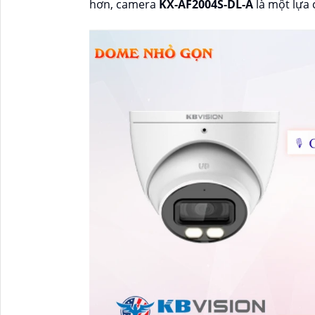
hơn, camera
KX-AF2004S-DL-A
là một lựa 