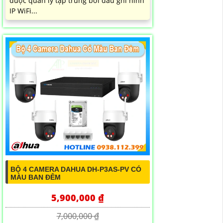
được quản lý tập trung bởi đầu ghi hình
IP WiFi...
BỘ 4 CAMERA DAHUA DH-P3AS-PV CÓ
MÀU BAN ĐÊM
5,900,000 ₫
7,000,000 ₫