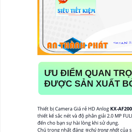
ƯU ĐIỂM QUAN TR
ĐƯỢC SẢN XUẤT BỞ
Thiết bị Camera Giá rẻ HD Anlog
KX-AF200
thiết kế sắc nét và độ phân giải 2.0 MP FU
đến cho bạn sự hài lòng khi sử dụng.
Chú trọng nhất đáng ☣️
chú trọng nhất
của s