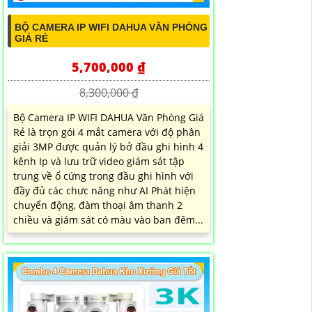
BỘ CAMERA IP WIFI DAHUA VĂN PHÒNG
GIÁ RẺ
5,700,000 ₫
8,300,000 ₫
Bộ Camera IP WIFI DAHUA Văn Phòng Giá
Rẻ là trọn gói 4 mắt camera với độ phân
giải 3MP được quản lý bở đầu ghi hình 4
kênh Ip và lưu trữ video giám sát tập
trung về ổ cứng trong đầu ghi hình với
đầy đủ các chưc năng như AI Phát hiện
chuyển động, đàm thoại âm thanh 2
chiều và giám sát có màu vào ban đêm...