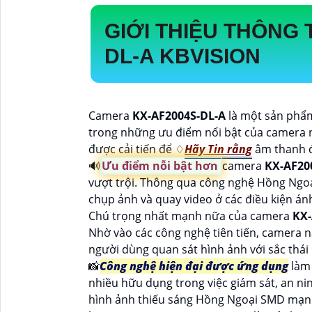
GIỚI THIỆU THÔNG
DL-A
KBVISION
Camera
KX-AF2004S-DL-A
là một sản phẩm
trong những ưu điểm nổi bật của camera n
được cải tiến để ♢
Hãy Tin rằng
âm thanh đư
🔊
Ưu điểm nỗi bật hơn
camera
KX-AF20
vượt trội. Thông qua công nghệ Hồng Ng
chụp ảnh và quay video ở các điều kiện á
Chú trọng nhất mạnh nữa của camera
KX-
Nhờ vào các công nghệ tiên tiến, camera n
người dùng quan sát hình ảnh với sắc thái 
📸
Công nghệ hiện đại được ứng dụng
làm
nhiều hữu dụng trong việc giám sát, an nin
hình ảnh thiếu sáng Hồng Ngoại SMD mạn