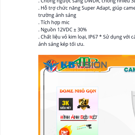
. Chống ngược sáng DWDR, chống nhiễu 3
. Hỗ trợ chức năng Super Adapt, giúp cam
trường ánh sáng
. Tích hợp mic
. Nguồn 12VDC ± 30%
. Chất liệu vỏ kim loại, IP67 * Sử dụng vớ
ánh sáng kép tối ưu.