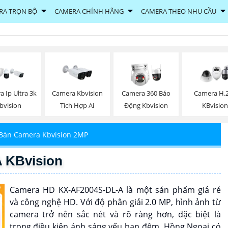
RA TRỌN BỘ
CAMERA CHÍNH HÃNG
CAMERA THEO NHU CẦU
 Ip Ultra 3k
Camera Kbvision
Camera 360 Báo
Camera H.
bvision
Tích Hợp Ai
Động Kbvision
KBvision
Bán Camera Kbvision 2MP
 KBvision
Camera HD KX-AF2004S-DL-A là một sản phẩm giá rẻ
và công nghệ HD. Với độ phân giải 2.0 MP, hình ảnh từ
camera trở nên sắc nét và rõ ràng hơn, đặc biệt là
trong điều kiện ánh sáng yếu ban đêm. Hồng Ngoại có