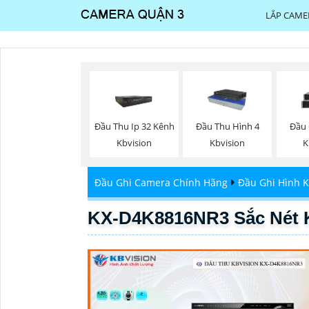
LẮP CAME
Đầu Thu Ip 32 Kênh
Đầu Thu Hình 4
Đầu 
Kbvision
Kbvision
K
Đầu Ghi Camera Chính Hãng
Đầu Ghi Hình K
KX-D4K8816NR3 Sắc Nét 