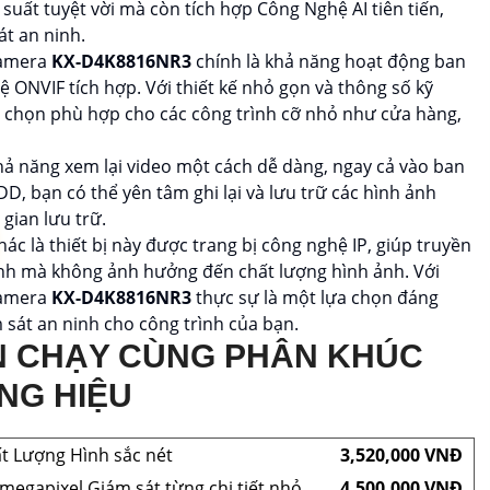
 suất tuyệt vời mà còn tích hợp Công Nghệ AI tiên tiến,
át an ninh.
camera
KX-D4K8816NR3
chính là khả năng hoạt động ban
ONVIF tích hợp. Với thiết kế nhỏ gọn và thông số kỹ
a chọn phù hợp cho các công trình cỡ nhỏ như cửa hàng,
khả năng xem lại video một cách dễ dàng, ngay cả vào ban
D, bạn có thể yên tâm ghi lại và lưu trữ các hình ảnh
gian lưu trữ.
ác là thiết bị này được trang bị công nghệ IP, giúp truyền
ịnh mà không ảnh hưởng đến chất lượng hình ảnh. Với
 camera
KX-D4K8816NR3
thực sự là một lựa chọn đáng
 sát an ninh cho công trình của bạn.
 CHẠY CÙNG PHÂN KHÚC
NG HIỆU
t Lượng Hình sắc nét
3,520,000 VNĐ
 megapixel Giám sát từng chi tiết nhỏ
4,500,000 VNĐ