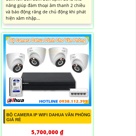
năng giúp đàm thoại âm thanh 2 chiều
và báo động răng de chủ động khi phát
hiện xâm nhập...
BỘ CAMERA IP WIFI DAHUA VĂN PHÒNG
GIÁ RẺ
5,700,000 ₫