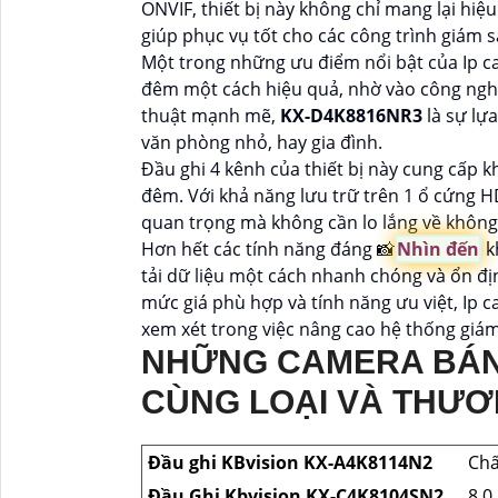
ONVIF, thiết bị này không chỉ mang lại hiệu
giúp phục vụ tốt cho các công trình giám s
Một trong những ưu điểm nổi bật của Ip 
đêm một cách hiệu quả, nhờ vào công nghệ 
thuật mạnh mẽ,
KX-D4K8816NR3
là sự lự
văn phòng nhỏ, hay gia đình.
Đầu ghi 4 kênh của thiết bị này cung cấp 
đêm. Với khả năng lưu trữ trên 1 ổ cứng HD
quan trọng mà không cần lo lắng về không 
Hơn hết các tính năng đáng 📸
Nhìn đến
kh
tải dữ liệu một cách nhanh chóng và ổn đ
mức giá phù hợp và tính năng ưu việt, Ip
xem xét trong việc nâng cao hệ thống giám
NHỮNG CAMERA BÁN
CÙNG LOẠI VÀ THƯƠ
Đầu ghi KBvision KX-A4K8114N2
Chấ
Đầu Ghi Kbvision KX-C4K8104SN2
8.0