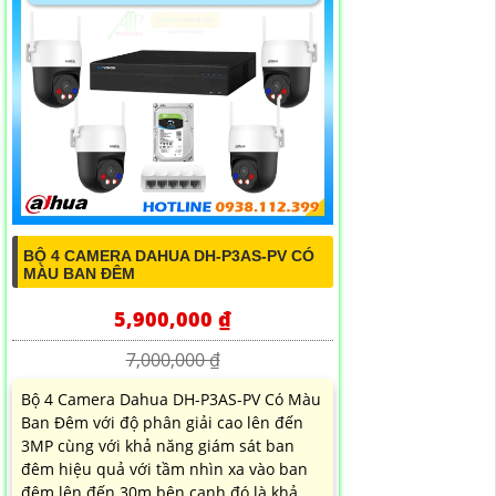
BỘ 4 CAMERA DAHUA DH-P3AS-PV CÓ
MÀU BAN ĐÊM
5,900,000 ₫
7,000,000 ₫
Bộ 4 Camera Dahua DH-P3AS-PV Có Màu
Ban Đêm với độ phân giải cao lên đến
3MP cùng với khả năng giám sát ban
đêm hiệu quả với tầm nhìn xa vào ban
đêm lên đến 30m bên cạnh đó là khả