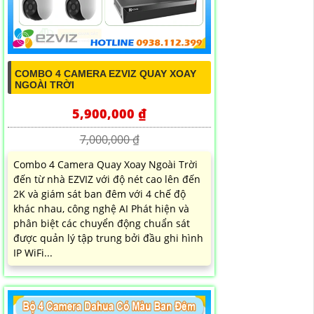
COMBO 4 CAMERA EZVIZ QUAY XOAY
NGOÀI TRỜI
5,900,000 ₫
7,000,000 ₫
Combo 4 Camera Quay Xoay Ngoài Trời
đến từ nhà EZVIZ với độ nét cao lên đến
2K và giám sát ban đêm với 4 chế độ
khác nhau, công nghệ AI Phát hiện và
phân biệt các chuyển động chuẩn sát
được quản lý tập trung bởi đầu ghi hình
IP WiFi...