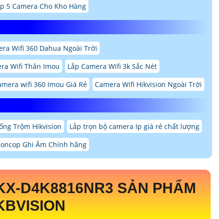
p 5 Camera Cho Kho Hàng
ra Wifi 360 Dahua Ngoài Trời
ra Wifi Thân Imou
Lắp Camera Wifi 3k Sắc Nét
amera wifi 360 Imou Giá Rẻ
Camera Wifi Hikvision Ngoài Trời
ng Trộm Hikvision
Lắp trọn bộ camera Ip giá rẻ chất lượng
ioncop Ghi Âm Chính hãng
KX-D4K8816NR3
SẢN PHẨM
KBVISION