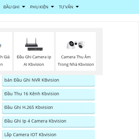
ĐẦU GHI
PHỤ KIỆN
TƯ VẤN
h Giá
Đầu Ghi Camera Ip
Camera Thu Âm
on
AI Kbvision
Trong Nhà Kbvision
bán Đầu Ghi NVR KBvision
Đầu Thu 16 Kênh Kbvision
Đầu Ghi H.265 Kbvision
Đầu Ghi Ip 4 Camera Kbvision
Lắp Camera IOT Kbvision