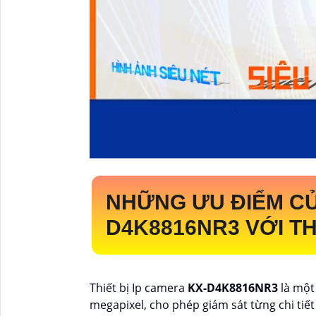
NHỮNG ƯU ĐIỂM CỦ
D4K8816NR3
VỚI T
Thiết bị Ip camera
KX-D4K8816NR3
là một
megapixel, cho phép giám sát từng chi tiết