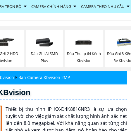
RA TRỌN BỘ
CAMERA CHÍNH HÃNG
CAMERA THEO NHU CẦU
GHi 2 HDD
Đầu Ghi AI SMD
Đầu Thu Ip 64 Kênh
Đầu Ghi 8 Kên
bvision
Plus
Kbvision
Rẻ Kbvisi
bvision
Bán Camera Kbvision 2MP
KBvision
Thiết bị thu hình IP KX-D4K8816NR3 là sự lựa chọn
tuyệt vời cho việc giám sát chất lượng hình ảnh sắc nét
lên đến 8.0 megapixel. Với khả năng quan sát từng chi
tiết nhỏ và xem được ban đêm, nó hoàn hảo cho việc