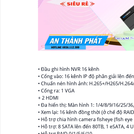
• Đầu ghi hình NVR 16 kênh
• Cổng vào: 16 kênh IP độ phân giải lên đế
• Chuẩn nén hình ảnh: H.265+/H265/H.26
• Cổng ra: 1 VGA
+ 2 HDMI
• Đa hiển thị: Màn hình 1: 1/4/8/9/16/25/36
• Xem lại: 16 kênh đồng thời (ở chế độ RAI
• Hỗ trợ chia hình camera fisheye (fish eye
• Hỗ trợ: 8 SATA lên đến 80TB, 1 eSATA, 4 U
• Hỗ trợ RAID 0/1/5/6/10