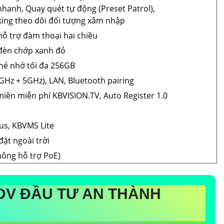
hanh, Quay quét tự động (Preset Patrol),
king theo dõi đối tượng xâm nhập
hỗ trợ đàm thoại hai chiều
 đèn chớp xanh đỏ
hẻ nhớ tối đa 256GB
4GHz + 5GHz), LAN, Bluetooth pairing
iền miễn phí KBVISION.TV, Auto Register 1.0
us, KBVMS Lite
đặt ngoài trời
hông hỗ trợ PoE)
DV ĐẦU TƯ AN THÀNH