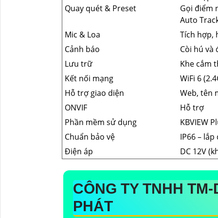
Quay quét & Preset
Gọi điểm n
Auto Trac
Mic & Loa
Tích hợp, 
Cảnh báo
Còi hú và
Lưu trữ
Khe cắm t
Kết nối mạng
WiFi 6 (2.
Hỗ trợ giao diện
Web, tên m
ONVIF
Hỗ trợ
Phần mềm sử dụng
KBVIEW Pl
Chuẩn bảo vệ
IP66 – lắp 
Điện áp
DC 12V (k
CÔNG TY TNHH TM-
PHÁT