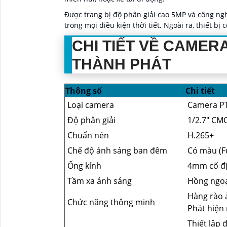
Được trang bị độ phân giải cao 5MP và công n
trong mọi điều kiện thời tiết. Ngoài ra, thiết b
CHI TIẾT VỀ CAMERA
THÀNH PHÁT
Thông số
Chi tiết
Loại camera
Camera PT
Độ phân giải
1/2.7" CM
Chuẩn nén
H.265+
Chế độ ánh sáng ban đêm
Có màu (Fu
Ống kính
4mm cố đị
Tầm xa ánh sáng
Hồng ngoạ
Hàng rào ả
Chức năng thông minh
Phát hiện 
Thiết lập 