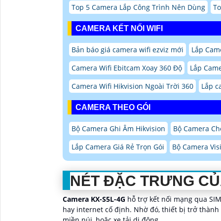
Top 5 Camera Lắp Công Trình Nên Dùng
To
CAMERA KẾT NỐI WIFI
Bản báo giá camera wifi ezviz mới
Lắp Came
Camera Wifi Ebitcam Xoay 360 Độ
Lắp Came
Camera Wifi Hikvision Ngoài Trời 360
Lắp c
CAMERA THEO GÓI
Bộ Camera Ghi Âm Hikvision
Bộ Camera Chố
Lắp Camera Giá Rẻ Trọn Gói
Bộ Camera Vis
NÉT ĐẶC TRƯNG CỦ
Camera KX-S5L-4G
hỗ trợ kết nối mạng qua SIM
hay internet cố định. Nhờ đó, thiết bị trở thành
miền núi, hoặc xe tải di động.