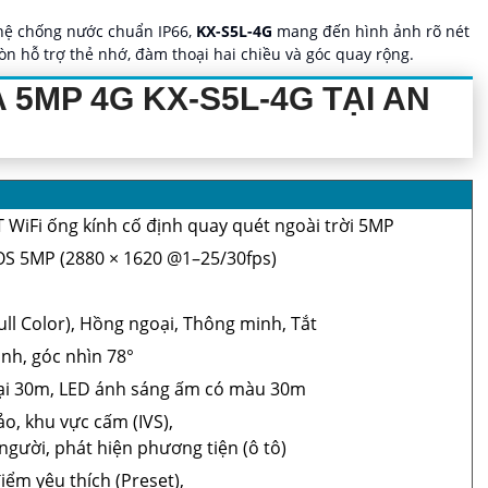
ghệ chống nước chuẩn IP66,
KX-S5L-4G
mang đến hình ảnh rõ nét
ị còn hỗ trợ thẻ nhớ, đàm thoại hai chiều và góc quay rộng.
 5MP 4G KX-S5L-4G TẠI AN
 WiFi ống kính cố định quay quét ngoài trời 5MP
OS 5MP (2880 × 1620 @1–25/30fps)
ll Color), Hồng ngoại, Thông minh, Tắt
nh, góc nhìn 78°
i 30m, LED ánh sáng ấm có màu 30m
o, khu vực cấm (IVS),
người, phát hiện phương tiện (ô tô)
điểm yêu thích (Preset),