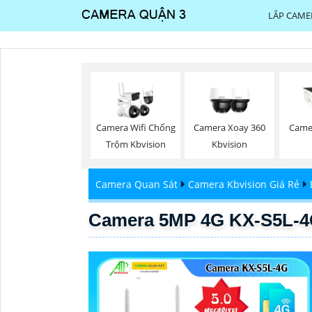
LẮP CAME
Camera Wifi Chống
Camera Xoay 360
Came
Trộm Kbvision
Kbvision
Camera Quan Sát
Camera Kbvision Giá Rẻ
Camera 5MP 4G KX-S5L-