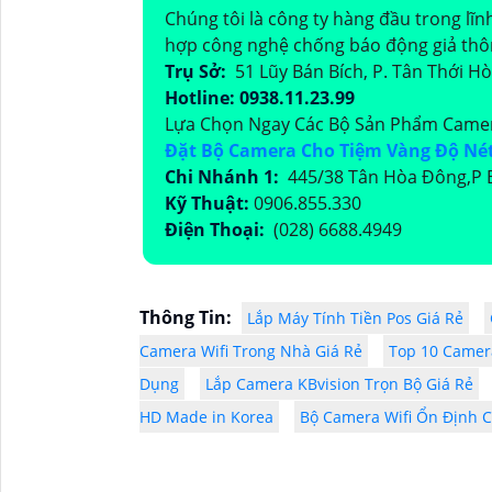
Chúng tôi là công ty hàng đầu trong lĩn
hợp công nghệ chống báo động giả th
Trụ Sở:
51 Lũy Bán Bích, P. Tân Thới H
Hotline: 0938.11.23.99
Lựa Chọn Ngay Các Bộ Sản Phẩm Camer
Đặt Bộ Camera Cho Tiệm Vàng Độ Né
Chi Nhánh 1:
445/38 Tân Hòa Đông,P B
Kỹ Thuật:
0906.855.330
Điện Thoại:
(028) 6688.4949
Thông Tin:
Lắp Máy Tính Tiền Pos Giá Rẻ
Camera Wifi Trong Nhà Giá Rẻ
Top 10 Camer
Dụng
Lắp Camera KBvision Trọn Bộ Giá Rẻ
HD Made in Korea
Bộ Camera Wifi Ổn Định C