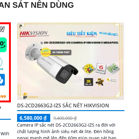
AN SÁT NÊN DÙNG
DS-2CD2663G2-IZS SẮC NÉT HIKVISION
P
6,580,000 ₫
9,400,000 ₫
Camera IP sắc nét DS-2CD2663G2-IZS ra đời với
chất lượng hình ảnh siêu nét 4k lite. Đèn hồng
 WiFi
ngoại mạnh mẽ lên đến 60m giúp quan sát ban