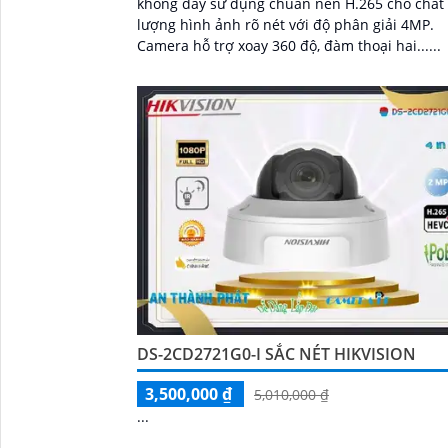
không dây sử dụng chuẩn nén H.265 cho chất
lượng hình ảnh rõ nét với độ phân giải 4MP.
Camera hỗ trợ xoay 360 độ, đàm thoại hai......
DS-2CD2721G0-I SẮC NÉT HIKVISION
3,500,000 ₫
5,010,000 ₫
...