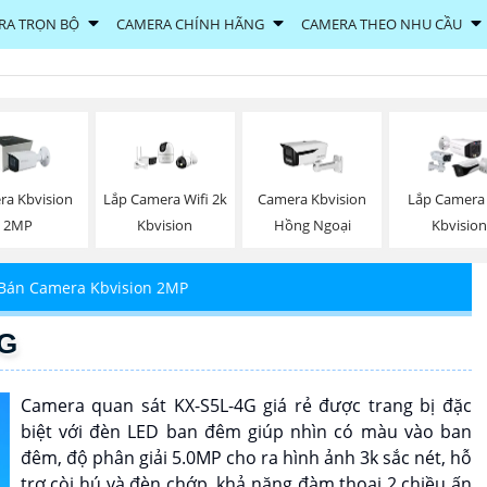
RA TRỌN BỘ
CAMERA CHÍNH HÃNG
CAMERA THEO NHU CẦU
ra Kbvision
Lắp Camera Wifi 2k
Camera Kbvision
Lắp Camera
2MP
Kbvision
Hồng Ngoại
Kbvision
Bán Camera Kbvision 2MP
4G
Camera quan sát KX-S5L-4G giá rẻ được trang bị đặc
biệt với đèn LED ban đêm giúp nhìn có màu vào ban
đêm, độ phân giải 5.0MP cho ra hình ảnh 3k sắc nét, hỗ
trợ còi hú và đèn chớp, khả năng đàm thoại 2 chiều ấn