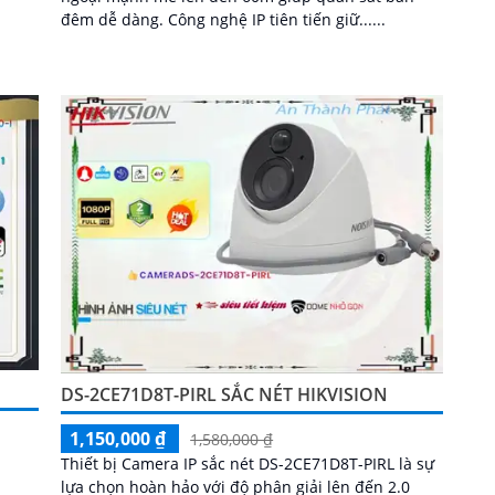
đêm dễ dàng. Công nghệ IP tiên tiến giữ......
DS-2CE71D8T-PIRL SẮC NÉT HIKVISION
1,150,000 ₫
1,580,000 ₫
Thiết bị Camera IP sắc nét DS-2CE71D8T-PIRL là sự
lựa chọn hoàn hảo với độ phân giải lên đến 2.0