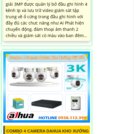
giải 3MP được quản lý bở đầu ghi hình 4
kênh Ip và lưu trữ video giám sát tập
trung về ổ cứng trong đầu ghi hình với
đầy đủ các chưc năng như AI Phát hiện
chuyển động, đàm thoại âm thanh 2
chiều và giám sát có màu vào ban đêm...
COMBO 4 CAMERA DAHUA KHO XƯỞNG