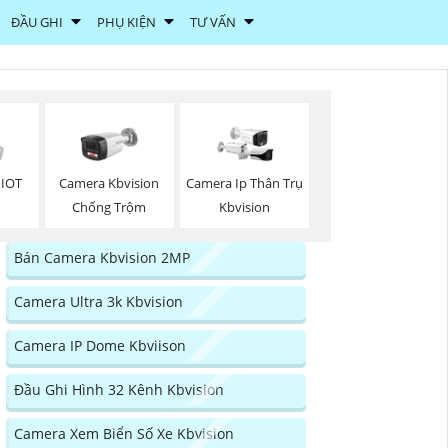
ĐẦU GHI
PHỤ KIỆN
TƯ VẤN
 IOT
Camera Kbvision
Camera Ip Thân Trụ
Chống Trộm
Kbvision
Bán Camera Kbvision 2MP
Camera Ultra 3k Kbvision
Camera IP Dome Kbviison
Đầu Ghi Hình 32 Kênh Kbvision
Camera Xem Biển Số Xe Kbvision