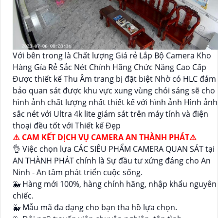
Với bên trong là Chất lượng Giá rẻ Lắp Bộ Camera Kho
Hàng Gía Rẻ Sắc Nét Chính Hãng Chức Năng Cao Cấp
Được thiết kế Thu Âm trang bị đặt biệt Nhờ có HLC đảm
bảo quan sát được khu vực xung vùng chói sáng sẽ cho
hình ảnh chất lượng nhất thiết kế với hình ảnh Hình ảnh
sắc nét với Ultra 4k lite giám sát trên máy tính và điện
thoại đều tốt với Thiết kế Đẹp
⚠️ CAM KẾT DỊCH VỤ CAMERA AN THÀNH PHÁT⚠️
👌 Việc chọn lựa CÁC SIÊU PHẨM CAMERA QUAN SÁT tại
AN THÀNH PHÁT chính là Sự đầu tư xứng đáng cho An
Ninh - An tâm phát triển cuộc sống.
🐳 Hàng mới 100%, hàng chính hãng, nhập khẩu nguyên
chiếc.
🐳 Mẫu mã đa dạng cho bạn tha hồ lựa chọn.