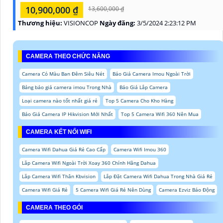
10,900,000 ₫
13,600,000 ₫
Thương hiệu:
VISIONCOP
Ngày đăng:
3/5/2024 2:23:12 PM
CAMERA THEO CHỨC NĂNG
Camera Có Màu Ban Đêm Siêu Nét
Báo Giá Camera Imou Ngoài Trời
Bảng báo giá camera imou Trong Nhà
Báo Giá Lắp Camera
Loại camera nào tốt nhất giá rẻ
Top 5 Camera Cho Kho Hàng
Báo Giá Camera IP Hikvision Mới Nhất
Top 5 Camera Wifi 360 Nên Mua
CAMERA KẾT NỐI WIFI
Camera Wifi Dahua Giá Rẻ Cao Cấp
Camera Wifi Imou 360
Lắp Camera Wifi Ngoài Trời Xoay 360 Chính Hãng Dahua
Lắp Camera Wifi Thân Kbvision
Lắp Đặt Camera Wifi Dahua Trong Nhà Giá Rẻ
Camera Wifi Giá Rẻ
5 Camera Wifi Giá Rẻ Nên Dùng
Camera Ezviz Báo Động
CAMERA THEO GÓI