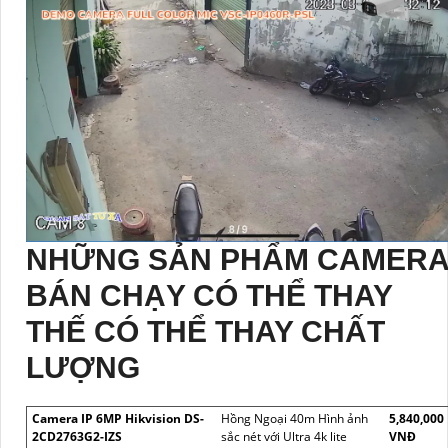
NHỮNG SẢN PHẨM CAMER
BÁN CHẠY CÓ THỂ THAY
THẾ CÓ THỂ THAY CHẤT
LƯỢNG
Camera IP 6MP Hikvision DS-
Hồng Ngoại 40m Hình ảnh
5,840,000
2CD2763G2-IZS
sắc nét với Ultra 4k lite
VNĐ