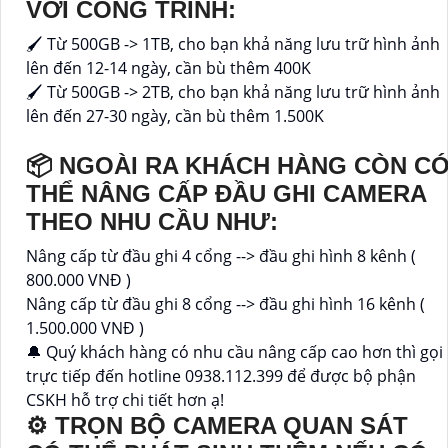
VỚI CÔNG TRÌNH:
🖌 Từ 500GB -> 1TB, cho bạn khả năng lưu trữ hình ảnh
lên đến 12-14 ngày, cần bù thêm 400K
🖌 Từ 500GB -> 2TB, cho bạn khả năng lưu trữ hình ảnh
lên đến 27-30 ngày, cần bù thêm 1.500K
📦 NGOÀI RA KHÁCH HÀNG CÒN C
THỂ NÂNG CẤP ĐẦU GHI CAMERA
THEO NHU CẦU NHƯ:
Nâng cấp từ đầu ghi 4 cổng --> đầu ghi hình 8 kênh (
800.000 VNĐ )
Nâng cấp từ đầu ghi 8 cổng --> đầu ghi hình 16 kênh (
1.500.000 VNĐ )
🔔 Quý khách hàng có nhu cầu nâng cấp cao hơn thì gọi
trực tiếp đến hotline 0938.112.399 để được bộ phận
CSKH hỗ trợ chi tiết hơn ạ!
⚙ TRỌN BỘ CAMERA QUAN SÁT