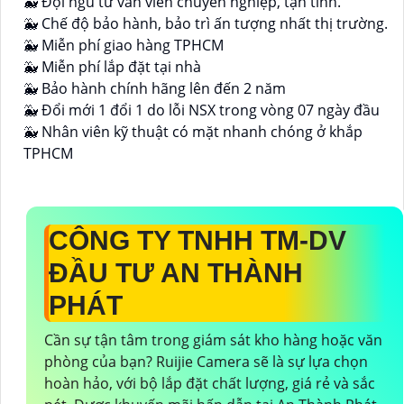
🐳 Đội ngũ tư vấn viên chuyên nghiệp, tận tình.
🐳 Chế độ bảo hành, bảo trì ấn tượng nhất thị trường.
🐳 Miễn phí giao hàng TPHCM
🐳 Miễn phí lắp đặt tại nhà
🐳 Bảo hành chính hãng lên đến 2 năm
🐳 Đổi mới 1 đổi 1 do lỗi NSX trong vòng 07 ngày đầu
🐳 Nhân viên kỹ thuật có mặt nhanh chóng ở khắp
TPHCM
CÔNG TY TNHH TM-DV
ĐẦU TƯ AN THÀNH
PHÁT
Cần sự tận tâm trong giám sát kho hàng hoặc văn
phòng của bạn? Ruijie Camera sẽ là sự lựa chọn
hoàn hảo, với bộ lắp đặt chất lượng, giá rẻ và sắc