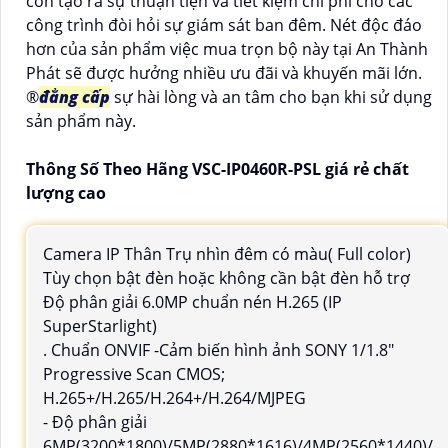
còn tạo ra sự thuận tiện và tiết kiệm chi phí cho các
công trình đòi hỏi sự giám sát ban đêm. Nét độc đáo
hơn của sản phẩm việc mua trọn bộ này tại An Thành
Phát sẽ được hưởng nhiều ưu đãi và khuyến mãi lớn.
®️
đẳng cấp
sự hài lòng và an tâm cho bạn khi sử dụng
sản phẩm này.
Thông Số Theo Hãng VSC-IP0460R-PSL giá rẻ chất
lượng cao
Camera IP Thân Trụ nhìn đêm có màu( Full color)
Tùy chọn bật đèn hoặc không cần bật đèn hỗ trợ
Độ phân giải 6.0MP chuẩn nén H.265 (IP
SuperStarlight)
. Chuẩn ONVIF -Cảm biến hình ảnh SONY 1/1.8"
Progressive Scan CMOS;
H.265+/H.265/H.264+/H.264/MJPEG
- Độ phân giải
6MP(3200*1800)/5MP(2880*1616)/4MP(2560*1440)/