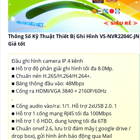
Thông Số Kỹ Thuật Thiết Bị Ghi Hình VS-NVR2204C-JN
Giá tốt
Đầu ghi hình camera IP 4 kênh
■ Hỗ trợ độ phân giải ghi hình tối đa 8.0Mp.
■ Chuấn nén H.265/H.264/H.264+.
■ Băng thông đầu vào: 48Mbps
■ Cổng ra HDMI/VGA 3840 × 2160P/60Hz
.
■ Cổng audio vào/ra: 1/1. Hỗ trợ 2xUSB 2.0. 1
■ Hỗ trợ 1 cổng mạng RJ45 tối đa 100Mbps
■ Hỗ trợ 1 ổ HDD, dung lượng tối đa 6TB
■ Chuẩn onvif 2.6, lưu trữ đám mây ( google drive /
drop box), gửi hình ảnh báo động qua Mail