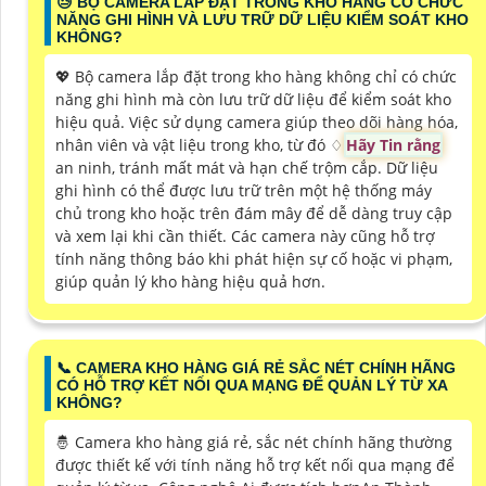
😓 BỘ CAMERA LẮP ĐẶT TRONG KHO HÀNG CÓ CHỨC
NĂNG GHI HÌNH VÀ LƯU TRỮ DỮ LIỆU KIỂM SOÁT KHO
KHÔNG?
💖 Bộ camera lắp đặt trong kho hàng không chỉ có chức
năng ghi hình mà còn lưu trữ dữ liệu để kiểm soát kho
hiệu quả. Việc sử dụng camera giúp theo dõi hàng hóa,
nhân viên và vật liệu trong kho, từ đó ♢
Hãy Tin rằng
an ninh, tránh mất mát và hạn chế trộm cắp. Dữ liệu
ghi hình có thể được lưu trữ trên một hệ thống máy
chủ trong kho hoặc trên đám mây để dễ dàng truy cập
và xem lại khi cần thiết. Các camera này cũng hỗ trợ
tính năng thông báo khi phát hiện sự cố hoặc vi phạm,
giúp quản lý kho hàng hiệu quả hơn.
📞 CAMERA KHO HÀNG GIÁ RẺ SẮC NÉT CHÍNH HÃNG
CÓ HỖ TRỢ KẾT NỐI QUA MẠNG ĐỂ QUẢN LÝ TỪ XA
KHÔNG?
🤴 Camera kho hàng giá rẻ, sắc nét chính hãng thường
được thiết kế với tính năng hỗ trợ kết nối qua mạng để