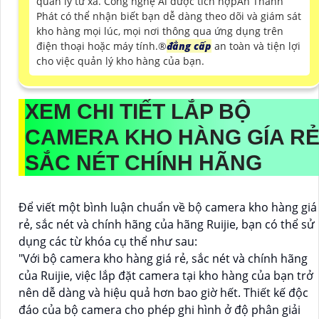
quản lý từ xa. Công nghệ Ai được tích hợpAn Thành
Phát có thể nhận biết bạn dễ dàng theo dõi và giám sát
kho hàng mọi lúc, mọi nơi thông qua ứng dụng trên
điện thoại hoặc máy tính.®️
đẳng cấp
an toàn và tiện lợi
cho việc quản lý kho hàng của bạn.
XEM CHI TIẾT
LẮP BỘ
CAMERA KHO HÀNG GÍA R
SẮC NÉT CHÍNH HÃNG
Để viết một bình luận chuẩn về bộ camera kho hàng giá
rẻ, sắc nét và chính hãng của hãng Ruijie, bạn có thể sử
dụng các từ khóa cụ thể như sau:
"Với bộ camera kho hàng giá rẻ, sắc nét và chính hãng
của Ruijie, việc lắp đặt camera tại kho hàng của bạn trở
nên dễ dàng và hiệu quả hơn bao giờ hết. Thiết kế độc
đáo của bộ camera cho phép ghi hình ở độ phân giải