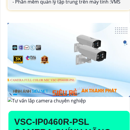
- Phần mềm quản lý tập trung trên máy tính :VMS
VSC-IP0460R-PSL