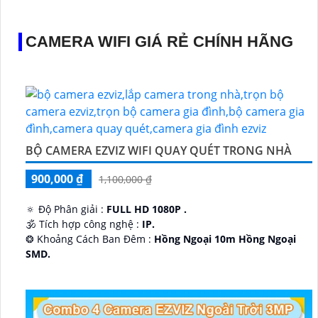
CAMERA WIFI GIÁ RẺ CHÍNH HÃNG
BỘ CAMERA EZVIZ WIFI QUAY QUÉT TRONG NHÀ
900,000 ₫
1,100,000 ₫
🔅 Độ Phân giải :
FULL HD 1080P .
🕉️ Tích hợp công nghệ :
IP.
❂ Khoảng Cách Ban Đêm :
Hồng Ngoại 10m Hồng Ngoại
SMD.
🛡 Mẫu Camera
Dome Kim loại + Nhựa.
️📢 Ưu Điểm :
Thu Âm.