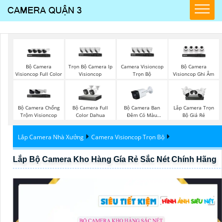
Bộ Camera
Trọn Bộ Camera Ip
Camera Visioncop
Bộ Camera
Visioncop Full Color
Visioncop
Trọn Bộ
Visioncop Ghi Âm
Bộ Camera Chống
Bộ Camera Full
Bộ Camera Ban
Lắp Camera Trọn
Trộm Visioncop
Color Dahua
Đêm Có Màu
Bộ Giá Rẻ
Kbvision
Lắp Camera Nhà Xưởng
Camera Visioncop Trọn Bộ
Lắp Bộ Camera Kho Hàng Gía Rẻ Sắc Nét Chính Hãng