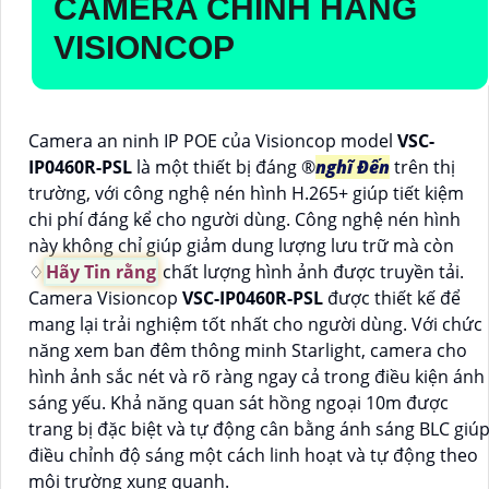
CAMERA CHÍNH HÃNG
VISIONCOP
Camera an ninh IP POE của Visioncop model
VSC-
IP0460R-PSL
là một thiết bị đáng ®️
nghĩ Đến
trên thị
trường, với công nghệ nén hình H.265+ giúp tiết kiệm
chi phí đáng kể cho người dùng. Công nghệ nén hình
này không chỉ giúp giảm dung lượng lưu trữ mà còn
♢
Hãy Tin rằng
chất lượng hình ảnh được truyền tải.
Camera Visioncop
VSC-IP0460R-PSL
được thiết kế để
mang lại trải nghiệm tốt nhất cho người dùng. Với chức
năng xem ban đêm thông minh Starlight, camera cho
hình ảnh sắc nét và rõ ràng ngay cả trong điều kiện ánh
sáng yếu. Khả năng quan sát hồng ngoại 10m được
trang bị đặc biệt và tự động cân bằng ánh sáng BLC giú
điều chỉnh độ sáng một cách linh hoạt và tự động theo
môi trường xung quanh.