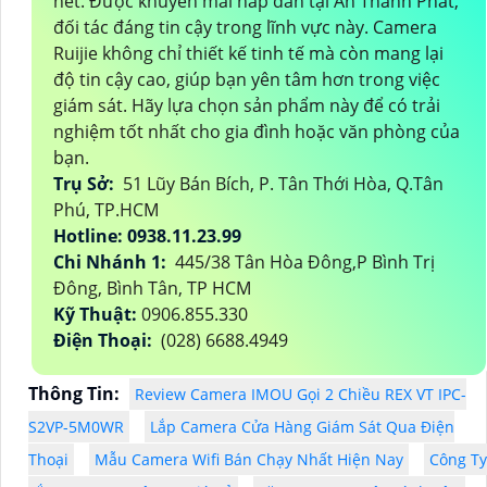
nét. Được khuyến mãi hấp dẫn tại An Thành Phát,
đối tác đáng tin cậy trong lĩnh vực này. Camera
Ruijie không chỉ thiết kế tinh tế mà còn mang lại
độ tin cậy cao, giúp bạn yên tâm hơn trong việc
giám sát. Hãy lựa chọn sản phẩm này để có trải
nghiệm tốt nhất cho gia đình hoặc văn phòng của
bạn.
Trụ Sở:
51 Lũy Bán Bích, P. Tân Thới Hòa, Q.Tân
Phú, TP.HCM
Hotline: 0938.11.23.99
Chi Nhánh 1:
445/38 Tân Hòa Đông,P Bình Trị
Đông, Bình Tân, TP HCM
Kỹ Thuật:
0906.855.330
Điện Thoại:
(028) 6688.4949
Thông Tin:
Review Camera IMOU Gọi 2 Chiều REX VT IPC-
S2VP-5M0WR
Lắp Camera Cửa Hàng Giám Sát Qua Điện
Thoại
Mẫu Camera Wifi Bán Chạy Nhất Hiện Nay
Công Ty