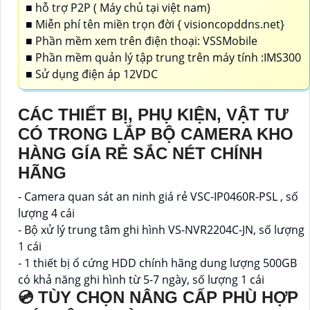
■ hỗ trợ P2P ( Máy chủ tại việt nam)
■ Miễn phí tên miền trọn đời { visioncopddns.net}
■ Phần mềm xem trên điện thoại: VSSMobile
■ Phần mềm quản lý tập trung trên máy tính :IMS300
■ Sử dụng điện áp 12VDC
CÁC THIẾT BỊ, PHỤ KIỆN, VẬT TƯ
CÓ TRONG LẮP BỘ CAMERA KHO
HÀNG GÍA RẺ SẮC NÉT CHÍNH
HÃNG
- Camera quan sát an ninh giá rẻ VSC-IP0460R-PSL , số
lượng 4 cái
- Bộ xử lý trung tâm ghi hình VS-NVR2204C-JN, số lượng
1 cái
- 1 thiết bị ổ cứng HDD chính hãng dung lượng 500GB
có khả năng ghi hình từ 5-7 ngày, số lượng 1 cái
💿 TÙY CHỌN NÂNG CẤP PHÙ HỢP