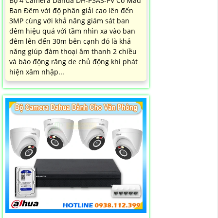
Bộ 4 Camera Dahua DH-P3AS-PV Có Màu
Ban Đêm với độ phân giải cao lên đến
3MP cùng với khả năng giám sát ban
đêm hiệu quả với tầm nhìn xa vào ban
đêm lên đến 30m bên cạnh đó là khả
năng giúp đàm thoại âm thanh 2 chiều
và báo động răng de chủ động khi phát
hiện xâm nhập...