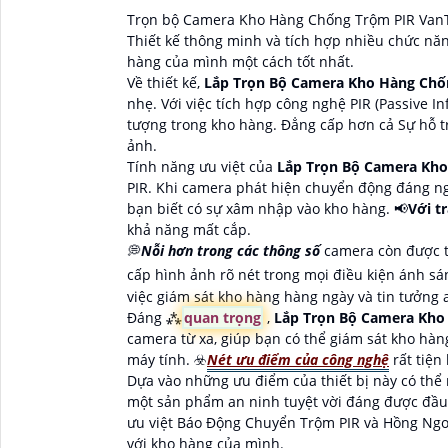
Trọn bộ Camera Kho Hàng Chống Trộm PIR VanTe
Thiết kế thông minh và tích hợp nhiều chức năn
hàng của mình một cách tốt nhất.
Về thiết kế,
Lắp Trọn Bộ Camera Kho Hàng Chố
nhẹ. Với việc tích hợp công nghệ PIR (Passive 
tượng trong kho hàng. Đẳng cấp hơn cả Sự hỗ t
ảnh.
Tính năng ưu việt của
Lắp Trọn Bộ Camera Kh
PIR. Khi camera phát hiện chuyển động đáng ng
bạn biết có sự xâm nhập vào kho hàng. 📢
Với t
khả năng mất cắp.
💭
Nỗi hơn trong các thông số
camera còn được t
cấp hình ảnh rõ nét trong mọi điều kiện ánh s
việc giám sát kho hàng hàng ngày và tin tưởng a
Đáng ⁂
quan trọng
,
Lắp Trọn Bộ Camera Kho
camera từ xa, giúp bạn có thể giám sát kho hàn
máy tính. ☣️
Nét ưu điểm của công nghệ
rất tiện
Dựa vào những ưu điểm của thiết bị này có thể
một sản phẩm an ninh tuyệt vời đáng được đầu t
ưu việt Báo Động Chuyển Trộm PIR và Hồng Ngoạ
với kho hàng của mình.