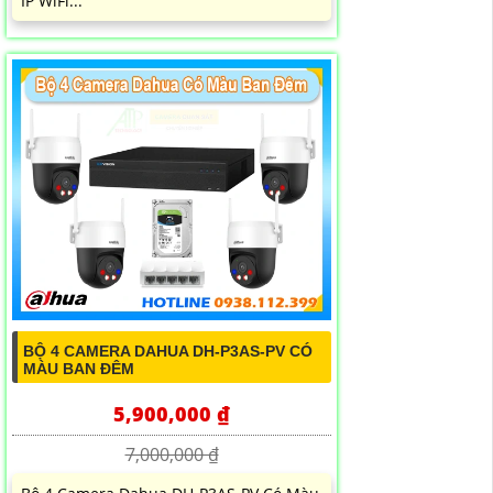
IP WiFi...
BỘ 4 CAMERA DAHUA DH-P3AS-PV CÓ
MÀU BAN ĐÊM
5,900,000 ₫
7,000,000 ₫