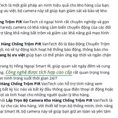
ch là một giải pháp an ninh hiệu quả cho kho hàng của bạn.
g ưu việt, bộ camera này sẽ giúp bạn giám sát và bảo vệ kho
ng Trộm PIR
VanTech có ngoại hình rất chuyên nghiệp và gọn
Infrared), camera có khả năng cảm biến chuyển động của các đối
rợ tăng khả năng bắt trộm và giảm các khả năng giả mạo hình
o Hàng Chống Trộm PIR
VanTech đó là Báo Động Chuyển Trộm
ờ, nó sẽ tự động kích hoạt hệ thống báo động, thông báo cho
rang bị ưu việt
giúp bạn có thể phản ứng kịp thời và ngăn chặn
rang bị Hồng Ngoại Smart IR, giúp quan sát ngày đêm và cung
Công nghệ được tích hợp cao cấp
áng.
rất quan trọng trong
n ninh trong suốt thời gian 24/7
 Hàng Chống Trộm PIR
VanTech còn hỗ trợ tính năng xem
g bất kỳ lúc nào và bất kỳ đâu thông qua điện thoại di động hoặc
 lợi và linh hoạt cho những người quản lý kho hàng.
 nói
Lắp Trọn Bộ Camera Kho Hàng Chống Trộm PIR
VanTech là
ư cho các kho hàng. Với thiết kế trọn bộ thông minh, tính năng
i Smart IR, bộ camera này sẽ giúp bạn giữ an toàn và yên tâm