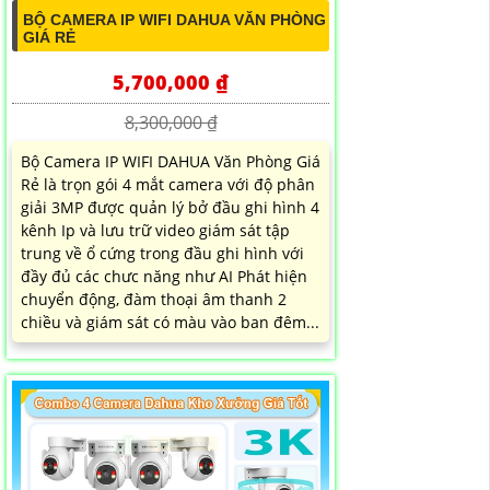
BỘ CAMERA IP WIFI DAHUA VĂN PHÒNG
GIÁ RẺ
5,700,000 ₫
8,300,000 ₫
Bộ Camera IP WIFI DAHUA Văn Phòng Giá
Rẻ là trọn gói 4 mắt camera với độ phân
giải 3MP được quản lý bở đầu ghi hình 4
kênh Ip và lưu trữ video giám sát tập
trung về ổ cứng trong đầu ghi hình với
đầy đủ các chưc năng như AI Phát hiện
chuyển động, đàm thoại âm thanh 2
chiều và giám sát có màu vào ban đêm...