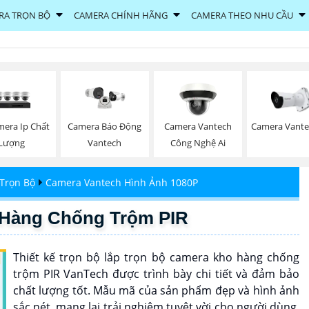
RA TRỌN BỘ
CAMERA CHÍNH HÃNG
CAMERA THEO NHU CẦU
mera Ip Chất
Camera Vantech
Camera Vante
Camera Báo Động
Lượng
Công Nghệ Ai
Vantech
Trọn Bộ
Camera Vantech Hình Ảnh 1080P
 Hàng Chống Trộm PIR
Thiết kế trọn bộ lắp trọn bộ camera kho hàng chống
trộm PIR VanTech được trình bày chi tiết và đảm bảo
chất lượng tốt. Mẫu mã của sản phẩm đẹp và hình ảnh
sắc nét, mang lại trải nghiệm tuyệt vời cho người dùng.