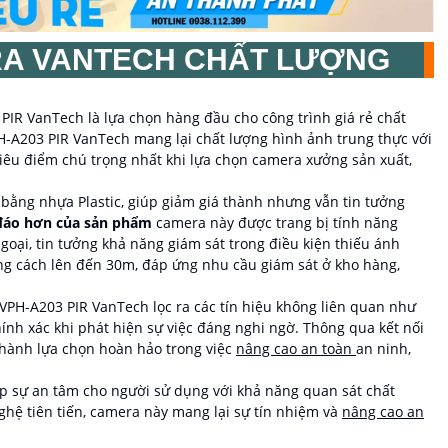
A VANTECH CHẤT LƯỢNG
IR VanTech là lựa chọn hàng đầu cho công trình giá rẻ chất
H-A203 PIR VanTech mang lại chất lượng hình ảnh trung thực với
tiêu điểm chú trọng nhất khi lựa chọn camera xưởng sản xuất,
ằng nhựa Plastic, giúp giảm giá thành nhưng vẫn tin tưởng
đáo hơn của sản phẩm
camera này được trang bị tính năng
ại, tin tưởng khả năng giám sát trong điều kiện thiếu ánh
ng cách lên đến 30m, đáp ứng nhu cầu giám sát ở kho hàng,
VPH-A203 PIR VanTech lọc ra các tín hiệu không liên quan như
hính xác khi phát hiện sự việc đáng nghi ngờ. Thông qua kết nối
thành lựa chọn hoàn hảo trong việc
nâng cao an toàn
an ninh,
 sự an tâm cho người sử dụng với khả năng quan sát chất
ghệ tiên tiến, camera này mang lại sự tín nhiệm và
nâng cao an