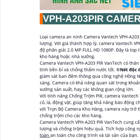
VPH-A203PIR
CAMER
Loại camera an ninh Camera Vantech VPH-A203 P
lượng. Với giá thành hợp lý, camera Vantech VP
độ phân giải 2.0 MP FULL HD 1080P. Đây là top 
kho hàng hoặc nhà xưởng.
Camera Vantech VPH-A203 PIR VanTech có thân b
tính bền bỉ và chống thấm nước tốt. ®️
Nét độc 
giám sát ban đêm thông qua công nghệ Hồng Ngo
sáng. Camera có khả năng quan sát trong khoả
xưởng sản xuất, hay các không gian rộng lớn.
Với tính năng Chống Trộm PIR, camera Vantech 
cỏ, lá, động vật, giúp tăng khả năng báo động c
với Trọn Bộ Camera Kho Hàng, camera này trở 
chống trộm cho các kho hàng.
Camera Vantech VPH-A203 PIR VanTech cung cấp
lượng và chống trộm hiệu quả. Tích hợp công n
toàn
an toàn cho công trình và tài sản của bạn.