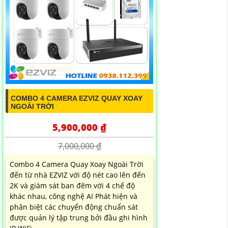
COMBO 4 CAMERA EZVIZ QUAY XOAY
NGOÀI TRỜI
5,900,000 ₫
7,000,000 ₫
Combo 4 Camera Quay Xoay Ngoài Trời
đến từ nhà EZVIZ với độ nét cao lên đến
2K và giám sát ban đêm với 4 chế độ
khác nhau, công nghệ AI Phát hiện và
phân biệt các chuyển động chuẩn sát
được quản lý tập trung bởi đầu ghi hình