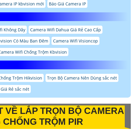
camera IP kbvision mới
Báo Giá Camera IP
fi Không Dây
Camera Wifi Dahua Giá Rẻ Cao Cấp
bvision Có Màu Ban Đêm
Camera Wifi Visioncop
Camera Wifi Chống Trộm Kbvision
hống Trộm Hikvision
Trọn Bộ Camera Nên Dùng sắc nét
Giá Rẻ sắc nét
T VỀ
LẮP TRỌN BỘ CAMERA
 CHỐNG TRỘM PIR