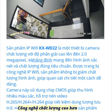
Sản phẩm IP Wifi
KX-WD22
là một thiết bị camera
chất lượng với độ phân giải cao lên đến 2.0
megapixel, ☣️
khẳng định
mang đến hình ảnh sắc
nét và chất lượng đúng tiêu chuẩn. Được trang bị
công nghệ IP Wifi, sản phẩm không bị giảm chất
lượng hình ảnh, giúp quan sát chi tiết một cách dễ
dàng.
Camera này sử dụng chip CMOS giúp thu hình
nhiều màu sắc, hỗ trợ nén video
H.265/H.264+/H.264 giúp tiết kiệm dung lượng lưu
trữ. ✏
Công nghệ chất lượng cao hơn
sản phẩm