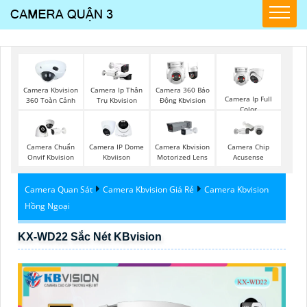
Camera Kbvision
Camera Ip Thân
Camera 360 Báo
Camera Ip Full
360 Toàn Cảnh
Trụ Kbvision
Động Kbvision
Color
Camera Chuẩn
Camera IP Dome
Camera Kbvision
Camera Chip
Onvif Kbvision
Kbviison
Motorized Lens
Acusense
Camera Quan Sát
Camera Kbvision Giá Rẻ
Camera Kbvision
Hồng Ngoại
KX-WD22 Sắc Nét KBvision