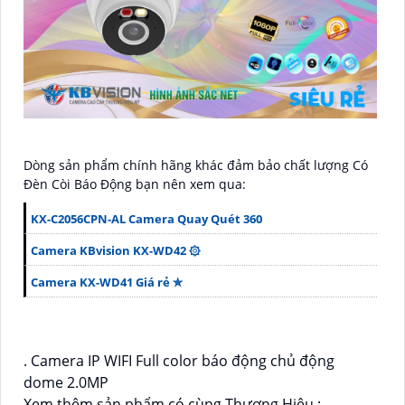
Dòng sản phẩm chính hãng khác đảm bảo chất lượng Có
Ðèn Còi Báo Động bạn nên xem qua:
KX-C2056CPN-AL Camera Quay Quét 360
Camera KBvision KX-WD42 ۞
Camera KX-WD41 Giá rẻ ✮
. Camera IP WIFI Full color báo động chủ động
dome 2.0MP
Xem thêm sản phẩm có cùng Thương Hiệu :