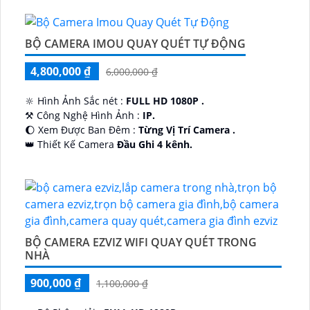
BỘ CAMERA IMOU QUAY QUÉT TỰ ĐỘNG
4,800,000 ₫
6,000,000 ₫
🔆 Hình Ảnh Sắc nét :
FULL HD 1080P .
⚒ Công Nghệ Hình Ảnh :
IP.
🌔 Xem Được Ban Đêm :
Từng Vị Trí Camera .
👑 Thiết Kế Camera
Đầu Ghi 4 kênh.
️🔮 Đặt Điểm :
Công Nghệ AI.
BỘ CAMERA EZVIZ WIFI QUAY QUÉT TRONG
NHÀ
900,000 ₫
1,100,000 ₫