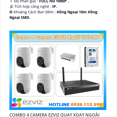
🔅 Độ Phân giải :
FULL HD 1080P .
🕉️ Tích hợp công nghệ :
IP.
❂ Khoảng Cách Ban Đêm :
Hồng Ngoại 10m Hồng
Ngoại SMD.
🛡 Mẫu Camera
Dome Kim loại + Nhựa.
️📢 Ưu Điểm :
Thu Âm.
COMBO 4 CAMERA EZVIZ QUAY XOAY NGOÀI