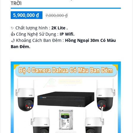
TRỜI
5,900,000 ₫
7,000,000 ₫
✨ Chất lượng hình :
2K Lite .
👍 Công Nghệ Sử Dụng :
IP Wifi.
🌙 Khoảng Cách Ban Đêm :
Hồng Ngoại 30m Có Màu
Ban Ðêm.
🕉️ Cấu Tạo Camera
IP67 xoay 360.
️📡 Ưu Điểm :
Thu Âm Và Loa.