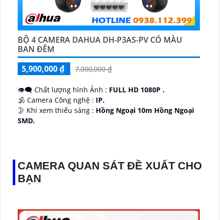
BỘ 4 CAMERA DAHUA DH-P3AS-PV CÓ MÀU
BAN ĐÊM
5,900,000 ₫
7,000,000 ₫
👁️‍🗨 Chất lượng hình Ảnh :
FULL HD 1080P .
🕉️ Camera Công nghệ :
IP.
🌛 Khi xem thiếu sáng :
Hồng Ngoại 10m Hồng Ngoại
SMD.
♊ Camera Thiết Kế
Dome Kim loại + Nhựa.
️💎 Chức Năng :
Thu Âm.
CAMERA QUAN SÁT ĐỀ XUẤT CHO
BẠN