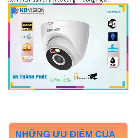
NHỮNG ƯU ĐIỂM CỦA