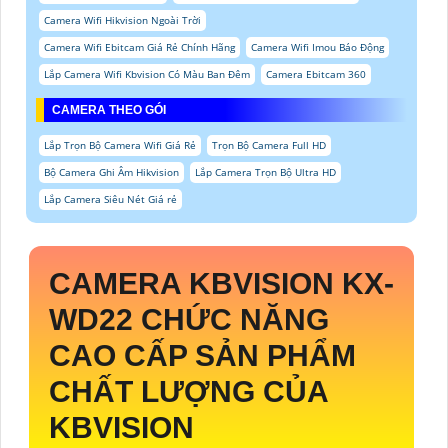
Camera Wifi Hikvision Ngoài Trời
Camera Wifi Ebitcam Giá Rẻ Chính Hãng
Camera Wifi Imou Báo Động
Lắp Camera Wifi Kbvision Có Màu Ban Đêm
Camera Ebitcam 360
CAMERA THEO GÓI
Lắp Trọn Bộ Camera Wifi Giá Rẻ
Trọn Bộ Camera Full HD
Bộ Camera Ghi Âm Hikvision
Lắp Camera Trọn Bộ Ultra HD
Lắp Camera Siêu Nét Giá rẻ
CAMERA KBVISION
KX-
WD22
CHỨC NĂNG
CAO CẤP SẢN PHẨM
CHẤT LƯỢNG CỦA
KBVISION