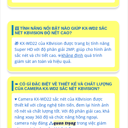
📨 TÍNH NĂNG NỔI BẬT NÀO GIÚP KX-WD2 SẮC
NÉT KBVISION ĐỘ NÉT CAO?
🎁 KX-WD22 của KBvision được trang bị tính năng
Super HD với độ phân giải 2MP, giúp cho hình ảnh
sắc nét và chi tiết cao, ☣️
khẳng định
quá trình
giám sát an toàn và hiệu quả.
➽ CÓ GÌ ĐẶC BIỆT VỀ THIẾT KẾ VÀ CHẤT LƯỢNG
CỦA CAMERA KX-WD2 SẮC NÉT KBVISION?
♥️ Camera KX-WD22 sắc nét của KBvision được
thiết kế với công nghệ tiên tiến, đem lại hình ảnh
rõ nét và chất lượng tốt. Với độ phân giải cao, khả
năng xoay 360 độ và chức năng hồng ngoại,
camera này đáng ⁂
quan trọng
trong việc giám