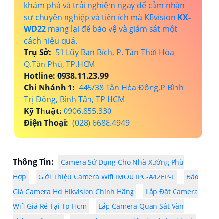
khám phá và trải nghiệm ngay để cảm nhận
sự chuyên nghiệp và tiện ích mà KBvision
KX-
WD22
mang lại để bảo vệ và giám sát một
cách hiệu quả.
Trụ Sở:
51 Lũy Bán Bích, P. Tân Thới Hòa,
Q.Tân Phú, TP.HCM
Hotline: 0938.11.23.99
Chi Nhánh 1:
445/38 Tân Hòa Đông,P Bình
Trị Đông, Bình Tân, TP HCM
Kỹ Thuật:
0906.855.330
Điện Thoại:
(028) 6688.4949
Thông Tin:
Camera Sử Dụng Cho Nhà Xưởng Phù
Hợp
Giới Thiệu Camera Wifi IMOU IPC-A42EP-L
Báo
Giá Camera Hd Hikvision Chính Hãng
Lắp Đặt Camera
Wifi Giá Rẻ Tại Tp Hcm
Lắp Camera Quan Sát Văn