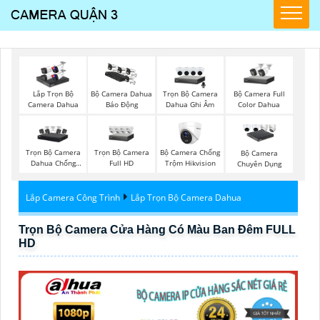
Trọn Bộ Camera
Bộ Camera Full
Lắp Trọn Bộ
Bộ Camera Dahua
Dahua Ghi Âm
Color Dahua
Camera Dahua
Báo Động
Trọn Bộ Camera
Trọn Bộ Camera
Bộ Camera Chống
Bộ Camera
Dahua Chống
Full HD
Trộm Hikvision
Chuyên Dụng
Trộm
Lắp Camera Công Trình
Lắp Trọn Bộ Camera Dahua
Trọn Bộ Camera Cửa Hàng Có Màu Ban Đêm FULL
HD