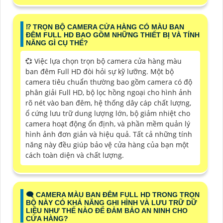
⁉️ TRỌN BỘ CAMERA CỬA HÀNG CÓ MÀU BAN
ĐÊM FULL HD BAO GỒM NHỮNG THIẾT BỊ VÀ TÍNH
NĂNG GÌ CỤ THỂ?
💞 Việc lựa chọn trọn bộ camera cửa hàng màu
ban đêm Full HD đòi hỏi sự kỹ lưỡng. Một bộ
camera tiêu chuẩn thường bao gồm camera có độ
phân giải Full HD, bộ lọc hồng ngoại cho hình ảnh
rõ nét vào ban đêm, hệ thống dây cáp chất lượng,
ổ cứng lưu trữ dung lượng lớn, bộ giảm nhiệt cho
camera hoạt động ổn định, và phần mềm quản lý
hình ảnh đơn giản và hiệu quả. Tất cả những tính
năng này đều giúp bảo vệ cửa hàng của bạn một
cách toàn diện và chất lượng.
🗨️ CAMERA MÀU BAN ĐÊM FULL HD TRONG TRỌN
BỘ NÀY CÓ KHẢ NĂNG GHI HÌNH VÀ LƯU TRỮ DỮ
LIỆU NHƯ THẾ NÀO ĐỂ ĐẢM BẢO AN NINH CHO
CỬA HÀNG?