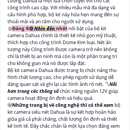
Lượng Dahua là một lựa chọn tuyệt vời cho các
công trình cao cấp. Với nhiều mẫu mã đa dạng và
cấu hình phù hợp, bộ kit này hứa hẹn mang đến sự
thoải mái và an tâm cho người sử dụng.
🥉
Đáng ®️
❂
Nhìn đến
nhất
nổi bật của bộ kit
camera Dahua chính là thiết kế nhỏ gọn mỹ thuật,
thích hợp cho công trình Dome Kim loại. Nét ấn
tượng này Công trình Được camera trở nên không
chỉ là thiết bị an ninh mà còn là một phần trang trí
cho không gian mà nó được lắp đặt.
Bộ kit camera Dahua được trang bị chức năng thu
hình chất lượng cao, cho phép người sử dụng dễ
dàng quan sát và ghi lại các hình ảnh rõ nét. 〽
Nỗi
hơn trong các thông số
chức năng nguồn 12V giúp
camera hoạt động ổn định và hiệu quả.
ⓦ
Những trang bị về công nghệ thì có thể xem
bộ
kit camera siêu nét Dahua là sự kết hợp hoàn hảo
giữa giá cả phải chăng, chất lượng ổn định và thiết
kế tinh tế. Đây chắc chắn là một lựa chọn đáng xem