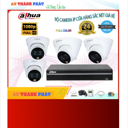
ĐẦU THU KTS DAHUA
DHI-
NVR1104HS-S3/H
-VN
CÔNG NGHỆ MỚI