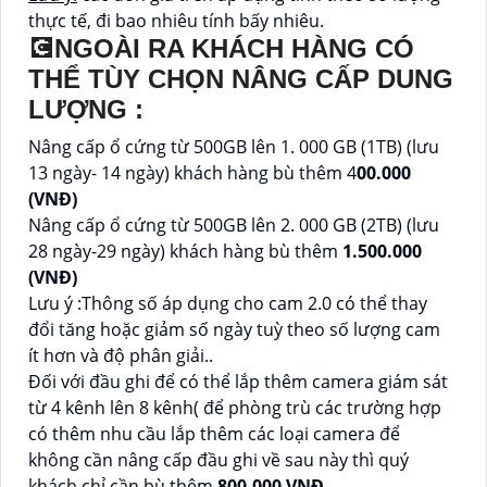
thực tế, đi bao nhiêu tính bấy nhiêu.
💽NGOÀI RA KHÁCH HÀNG CÓ
THỂ TÙY CHỌN NÂNG CẤP DUNG
LƯỢNG :
Nâng cấp ổ cứng từ 500GB lên 1. 000 GB (1TB) (lưu
13 ngày- 14 ngày) khách hàng bù thêm 4
00.000
(VNĐ)
Nâng cấp ổ cứng từ 500GB lên 2. 000 GB (2TB) (lưu
28 ngày-29 ngày) khách hàng bù thêm
1.500.000
(VNĐ)
Lưu ý :Thông số áp dụng cho cam 2.0 có thể thay
đổi tăng hoặc giảm số ngày tuỳ theo số lượng cam
ít hơn và độ phân giải..
Đối với đầu ghi để có thể lắp thêm camera giám sát
từ 4 kênh lên 8 kênh( để phòng trù các trường hợp
có thêm nhu cầu lắp thêm các loại camera để
không cần nâng cấp đầu ghi về sau này thì quý
khách chỉ cần bù thêm
800,000 VNĐ