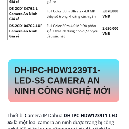
Giá rẻ
giá rẻ
DS-2CD1347G2-L
Full Color 30m Ultra 2k 4.0 MP
3,070,000
Camera An Ninh
thấy số trong khoảng cách gần
VNĐ
Giá rẻ
DS-2CD1047G2-LUF
Full Color 30m 4.0 MP Độ phân
2,630,000
Camera An Ninh
giải Ultra 2k dùng cho dự án yêu
VNĐ
Giá rẻ
cầu sắc nét
DH-IPC-HDW1239T1-
LED-S5
CAMERA AN
NINH CÔNG NGHỆ MỚI
Thiết bị Camera IP Dahua
DH-IPC-HDW1239T1-LED-
S5
là một loại camera an ninh được trang bị công