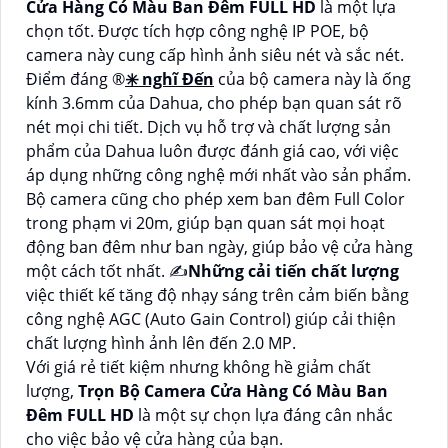
Cửa Hàng Có Màu Ban Đêm FULL HD
là một lựa
chọn tốt. Được tích hợp công nghệ IP POE, bộ
camera này cung cấp hình ảnh siêu nét và sắc nét.
Điểm đáng ®️
✳️ nghĩ Đến
của bộ camera này là ống
kính 3.6mm của Dahua, cho phép bạn quan sát rõ
nét mọi chi tiết. Dịch vụ hỗ trợ và chất lượng sản
phẩm của Dahua luôn được đánh giá cao, với việc
áp dụng những công nghệ mới nhất vào sản phẩm.
Bộ camera cũng cho phép xem ban đêm Full Color
trong phạm vi 20m, giúp bạn quan sát mọi hoạt
động ban đêm như ban ngày, giúp bảo vệ cửa hàng
một cách tốt nhất. ✍️
Những cải tiến chất lượng
việc thiết kế tăng độ nhạy sáng trên cảm biến bằng
công nghệ AGC (Auto Gain Control) giúp cải thiện
chất lượng hình ảnh lên đến 2.0 MP.
Với giá rẻ tiết kiệm nhưng không hề giảm chất
lượng,
Trọn Bộ Camera Cửa Hàng Có Màu Ban
Đêm FULL HD
là một sự chọn lựa đáng cân nhắc
cho việc bảo vệ cửa hàng của bạn.