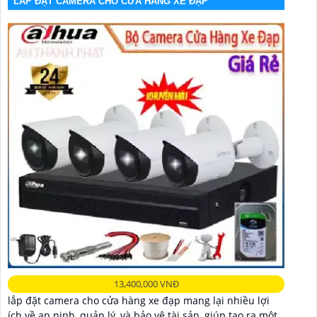
LẮP ĐẶT CAMERA CHO CỬA HÀNG XE ĐẠP
13,400,000 VNĐ
lắp đặt camera cho cửa hàng xe đạp mang lại nhiều lợi
ích về an ninh, quản lý, và bảo vệ tài sản, giúp tạo ra một