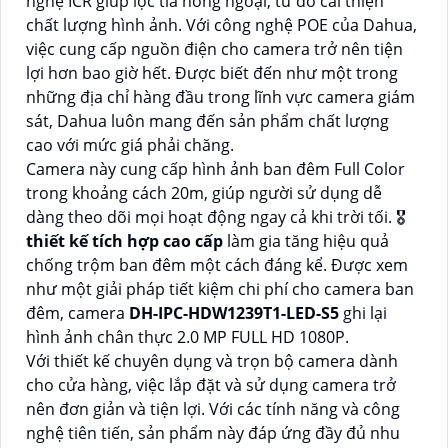
nghệ ICR giúp lọc tia hồng ngoại, từ đó cải thiện
chất lượng hình ảnh. Với công nghệ POE của Dahua,
việc cung cấp nguồn điện cho camera trở nên tiện
lợi hơn bao giờ hết. Được biết đến như một trong
những địa chỉ hàng đầu trong lĩnh vực camera giám
sát, Dahua luôn mang đến sản phẩm chất lượng
cao với mức giá phải chăng.
Camera này cung cấp hình ảnh ban đêm Full Color
trong khoảng cách 20m, giúp người sử dụng dễ
dàng theo dõi mọi hoạt động ngay cả khi trời tối. 🎖️
thiết kế tích hợp cao cấp
làm gia tăng hiệu quả
chống trộm ban đêm một cách đáng kể. Được xem
như một giải pháp tiết kiệm chi phí cho camera ban
đêm, camera
DH-IPC-HDW1239T1-LED-S5
ghi lại
hình ảnh chân thực 2.0 MP FULL HD 1080P.
Với thiết kế chuyên dụng và trọn bộ camera dành
cho cửa hàng, việc lắp đặt và sử dụng camera trở
nên đơn giản và tiện lợi. Với các tính năng và công
nghệ tiên tiến, sản phẩm này đáp ứng đầy đủ nhu