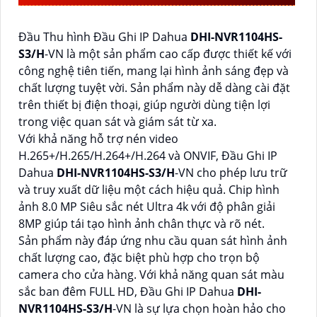
Đầu Thu hình Đầu Ghi IP Dahua
DHI-NVR1104HS-
S3/H
-VN là một sản phẩm cao cấp được thiết kế với
công nghệ tiên tiến, mang lại hình ảnh sáng đẹp và
chất lượng tuyệt vời. Sản phẩm này dễ dàng cài đặt
trên thiết bị điện thoại, giúp người dùng tiện lợi
trong việc quan sát và giám sát từ xa.
Với khả năng hỗ trợ nén video
H.265+/H.265/H.264+/H.264 và ONVIF, Đầu Ghi IP
Dahua
DHI-NVR1104HS-S3/H
-VN cho phép lưu trữ
và truy xuất dữ liệu một cách hiệu quả. Chip hình
ảnh 8.0 MP Siêu sắc nét Ultra 4k với độ phân giải
8MP giúp tái tạo hình ảnh chân thực và rõ nét.
Sản phẩm này đáp ứng nhu cầu quan sát hình ảnh
chất lượng cao, đặc biệt phù hợp cho trọn bộ
camera cho cửa hàng. Với khả năng quan sát màu
sắc ban đêm FULL HD, Đầu Ghi IP Dahua
DHI-
NVR1104HS-S3/H
-VN là sự lựa chọn hoàn hảo cho