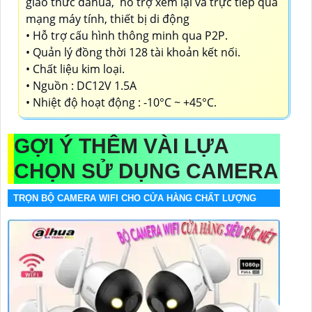
giao thức dahua, hỗ trợ xem lại và trực tiếp qua
mạng máy tính, thiết bị di động
• Hỗ trợ cấu hình thông minh qua P2P.
• Quản lý đồng thời 128 tài khoản kết nối.
• Chất liệu kim loại.
• Nguồn : DC12V 1.5A
• Nhiệt độ hoạt động : -10°C ~ +45°C.
GỢI Ý THÊM VÀI LỰA
CHỌN SỬ DỤNG CAMERA
TRỌN BỘ CAMERA WIFI CHO CỬA HÀNG CHẤT LƯỢNG