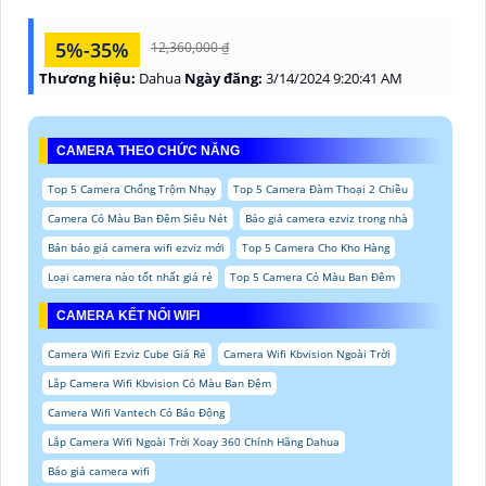
5%-35%
12,360,000 ₫
Thương hiệu:
Dahua
Ngày đăng:
3/14/2024 9:20:41 AM
CAMERA THEO CHỨC NĂNG
Top 5 Camera Chống Trộm Nhạy
Top 5 Camera Đàm Thoại 2 Chiều
Camera Có Màu Ban Đêm Siêu Nét
Báo giá camera ezviz trong nhà
Bản báo giá camera wifi ezviz mới
Top 5 Camera Cho Kho Hàng
Loại camera nào tốt nhất giá rẻ
Top 5 Camera Có Màu Ban Đêm
CAMERA KẾT NỐI WIFI
Camera Wifi Ezviz Cube Giá Rẻ
Camera Wifi Kbvision Ngoài Trời
Lắp Camera Wifi Kbvision Có Màu Ban Đêm
Camera Wifi Vantech Có Báo Động
Lắp Camera Wifi Ngoài Trời Xoay 360 Chính Hãng Dahua
Báo giá camera wifi