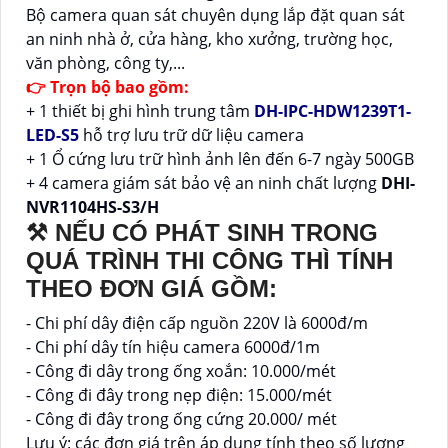
Bộ camera quan sát chuyên dụng lắp đặt quan sát
an ninh nhà ở, cửa hàng, kho xưởng, trường học,
văn phòng, công ty,...
👉 Trọn bộ bao gồm:
+ 1 thiết bị ghi hình trung tâm
DH-IPC-HDW1239T1-
LED-S5
hỗ trợ lưu trữ dữ liệu camera
+ 1 Ổ cứng lưu trữ hình ảnh lên đến 6-7 ngày 500GB
+ 4 camera giám sát bảo vệ an ninh chất lượng
DHI-
NVR1104HS-S3/H
⚒ NẾU CÓ PHÁT SINH TRONG
QUÁ TRÌNH THI CÔNG THÌ TÍNH
THEO ĐƠN GIÁ GỒM:
- Chi phí dây điện cấp nguồn 220V là 6000đ/m
- Chi phí dây tín hiệu camera 6000đ/1m
- Công đi dây trong ống xoắn: 10.000/mét
- Công đi đây trong nẹp điện: 15.000/mét
- Công đi đây trong ống cứng 20.000/ mét
Lưu ý:
các đơn giá trên áp dụng tính theo số lượng