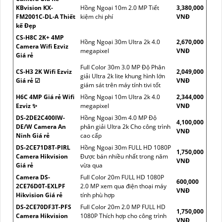
KBvision KX-
Hồng Ngoại 10m 2.0 MP Tiết
3,380,000
FM2001C-DL-A Thiết
kiệm chi phí
VNĐ
kế Đẹp
CS-H8C 2K+ 4MP
Hồng Ngoại 30m Ultra 2k 4.0
2,670,000
Camera Wifi Ezviz
megapixel
VNĐ
Giá rẻ
Full Color 30m 3.0 MP Độ Phân
CS-H3 2K Wifi Ezviz
2,049,000
giải Ultra 2k lite khung hình lớn
Giá rẻ ☑
VNĐ
giám sát trên máy tính tivi tốt
H6C 4MP Giá rẻ Wifi
Hồng Ngoại 10m Ultra 2k 4.0
2,344,000
Ezviz ✨
megapixel
VNĐ
DS-2DE2C400IW-
Hồng Ngoại 30m 4.0 MP Độ
4,100,000
DE/W Camera An
phân giải Ultra 2k Cho công trình
VNĐ
Ninh Giá rẻ
cao cấp
DS-2CE71D8T-PIRL
Hồng Ngoại 30m FULL HD 1080P
1,750,000
Camera Hikvision
Được bán nhiều nhất trong năm
VNĐ
Giá rẻ
vừa qua
Camera DS-
Full Color 20m FULL HD 1080P
600,000
2CE76D0T-EXLPF
2.0 MP xem qua điện thoại máy
VNĐ
Hikvision Giá rẻ
tính phù hợp
DS-2CE70DF3T-PFS
Full Color 20m 2.0 MP FULL HD
1,750,000
Camera Hikvision
1080P Thích hợp cho công trình
VNĐ