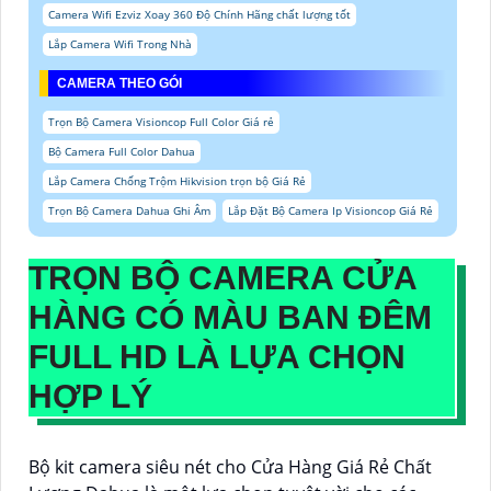
Camera Wifi Ezviz Xoay 360 Độ Chính Hãng chất lượng tốt
Lắp Camera Wifi Trong Nhà
CAMERA THEO GÓI
Trọn Bộ Camera Visioncop Full Color Giá rẻ
Bộ Camera Full Color Dahua
Lắp Camera Chống Trộm Hikvision trọn bộ Giá Rẻ
Trọn Bộ Camera Dahua Ghi Âm
Lắp Đặt Bộ Camera Ip Visioncop Giá Rẻ
TRỌN BỘ CAMERA CỬA
HÀNG CÓ MÀU BAN ĐÊM
FULL HD
LÀ LỰA CHỌN
HỢP LÝ
Bộ kit camera siêu nét cho Cửa Hàng Giá Rẻ Chất