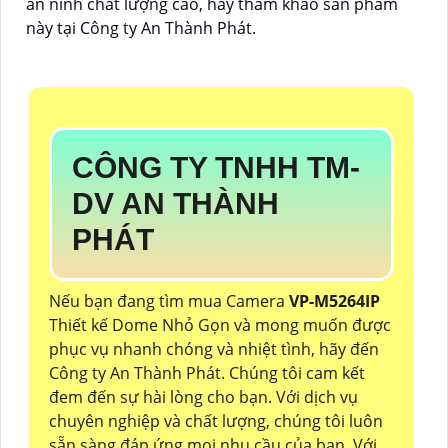
an ninh chất lượng cao, hãy tham khảo sản phẩm
này tại Công ty An Thành Phát.
CÔNG TY TNHH TM-
DV AN THÀNH
PHÁT
Nếu bạn đang tìm mua Camera
VP-M5264IP
Thiết kế Dome Nhỏ Gọn và mong muốn được
phục vụ nhanh chóng và nhiệt tình, hãy đến
Công ty An Thành Phát. Chúng tôi cam kết
đem đến sự hài lòng cho bạn. Với dịch vụ
chuyên nghiệp và chất lượng, chúng tôi luôn
sẵn sàng đáp ứng mọi nhu cầu của bạn. Với