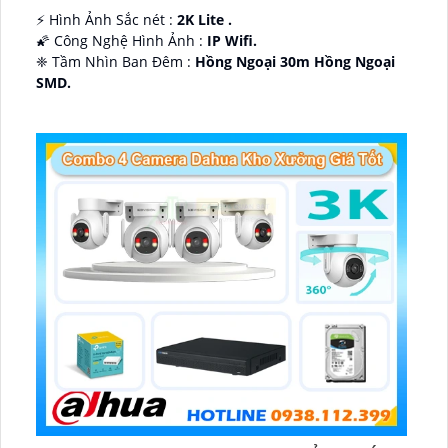
️⚡ Hình Ảnh Sắc nét :
2K Lite .
🌠 Công Nghệ Hình Ảnh :
IP Wifi.
❈ Tầm Nhìn Ban Đêm :
Hồng Ngoại 30m Hồng Ngoại
SMD.
🔩 Thiết Kế Camera
Dome Kim loại + Nhựa.
️✤ Khả Năng :
Thu Âm Và Loa.