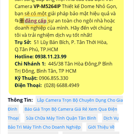
Camera
VP-M5264IP
Thiết kế Dome Nhỏ Gọn,
bạn sẽ có một giải pháp bảo mật hiệu quả và
📂
🎛
đẳng cấp
sự an toàn cho ngôi nhà hoặc
doanh nghiệp của mình. Hãy đến với chúng
tôi và trải nghiệm dịch vụ tốt nhất!
Trụ Sở:
51 Lũy Bán Bích, P. Tân Thới Hòa,
Q.Tân Phú, TP.HCM
Hotline: 0938.11.23.99
Chi Nhánh 1:
445/38 Tân Hòa Đông,P Bình
Trị Đông, Bình Tân, TP HCM
Kỹ Thuật:
0906.855.330
Điện Thoại:
(028) 6688.4949
Thông Tin:
Lắp Camera Trọn Bộ Chuyên Dụng Cho Gia
Đình
Báo Giá Trọn Bộ Camera Giá Rẻ Xem Qua Điện
Thoại
Sửa Chữa Máy Tính Quận Tân Bình
Dịch Vụ
Bảo Trì Máy Tính Cho Doanh Nghiệp
Giới Thiệu Về