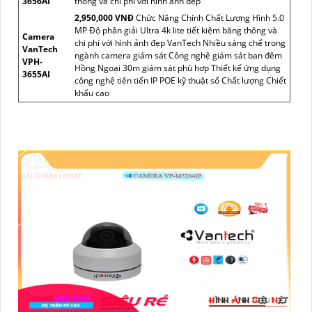
3656AI
thông và chi phí với hình ảnh đẹp
2,950,000 VNĐ
Chức Năng Chính Chất Lượng Hình 5.0
MP Độ phân giải Ultra 4k lite tiết kiệm băng thông và
Camera
chi phí với hình ảnh đẹp VanTech Nhiều sáng chế trong
VanTech
ngành camera giám sát Công nghệ giám sát ban đêm
VPH-
Hồng Ngoại 30m giám sát phù hơp Thiết kế ứng dụng
3655AI
công nghệ tiên tiến IP POE kỹ thuật số Chất lượng Chiết
khấu cao