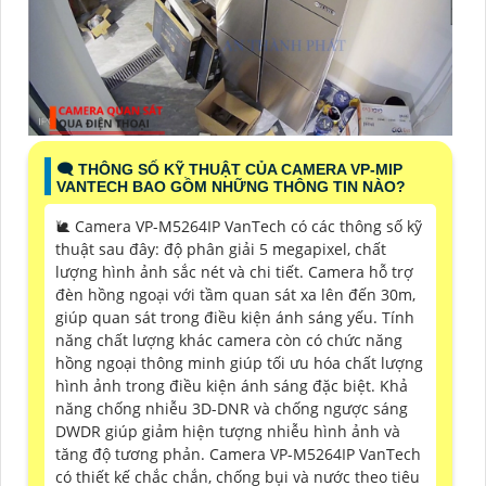
🗨️ THÔNG SỐ KỸ THUẬT CỦA CAMERA VP-MIP
VANTECH BAO GỒM NHỮNG THÔNG TIN NÀO?
🐌 Camera VP-M5264IP VanTech có các thông số kỹ
thuật sau đây: độ phân giải 5 megapixel, chất
lượng hình ảnh sắc nét và chi tiết. Camera hỗ trợ
đèn hồng ngoại với tầm quan sát xa lên đến 30m,
giúp quan sát trong điều kiện ánh sáng yếu. Tính
năng chất lượng khác camera còn có chức năng
hồng ngoại thông minh giúp tối ưu hóa chất lượng
hình ảnh trong điều kiện ánh sáng đặc biệt. Khả
năng chống nhiễu 3D-DNR và chống ngược sáng
DWDR giúp giảm hiện tượng nhiễu hình ảnh và
tăng độ tương phản. Camera VP-M5264IP VanTech
có thiết kế chắc chắn, chống bụi và nước theo tiêu