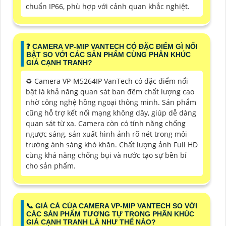
chuẩn IP66, phù hợp với cảnh quan khắc nghiệt.
️❓ CAMERA VP-MIP VANTECH CÓ ĐẶC ĐIỂM GÌ NỔI
BẬT SO VỚI CÁC SẢN PHẨM CÙNG PHÂN KHÚC
GIÁ CẠNH TRANH?
♻️ Camera VP-M5264IP VanTech có đặc điểm nổi
bật là khả năng quan sát ban đêm chất lượng cao
nhờ công nghệ hồng ngoại thông minh. Sản phẩm
cũng hỗ trợ kết nối mạng không dây, giúp dễ dàng
quan sát từ xa. Camera còn có tính năng chống
ngược sáng, sản xuất hình ảnh rõ nét trong môi
trường ánh sáng khó khăn. Chất lượng ảnh Full HD
cùng khả năng chống bụi và nước tạo sự bền bỉ
cho sản phẩm.
📞 GIÁ CẢ CỦA CAMERA VP-MIP VANTECH SO VỚI
CÁC SẢN PHẨM TƯƠNG TỰ TRONG PHÂN KHÚC
GIÁ CẠNH TRANH LÀ NHƯ THẾ NÀO?