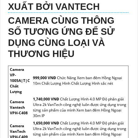
XUẤT BỞI VANTECH
CAMERA CÙNG THÔNG
SỐ TƯƠNG ỨNG ĐỂ SỬ
DỤNG CÙNG LOẠI VÀ
THƯƠNG HIỆU
Camera
VP-
999,000 VNĐ
Chức Năng Xem ban đêm Hồng Ngoại
1005A|T|C
10m Chất Lượng Hình Chất Lượng Hình sắc nét
Chất
Lượng
1,740,000 VNĐ
Chất Lượng Hình 4.0 MP Độ phân giải
Camera
Ultra 2k VanTech công nghệ luôn được ứng dụng trong
Vantech
từng sản phẩm của mình Xem ban đêm Hồng Ngoại
VPH-C408
30m IP
1,650,000 VNĐ
Chất Lượng Hình 4.0 MP Độ phân giải
Camera
Ultra 2k VanTech công nghệ luôn được ứng dụng trong
VanTech
từng sản phẩm của mình Xem ban đêm Hồng Ngoại
VPH-C409