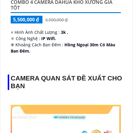
COMBO 4 CAMERA DAHUA KHO XƯỞNG GIÁ
TỐT
5,500,000 ₫
6,500,000 ₫
️⚡ Hình Ành Chất Lượng :
3k .
⚛️ Công Nghệ :
IP Wifi.
❈ Khoảng Cách Ban Đêm :
Hồng Ngoại 30m Có Màu
Ban Ðêm.
👑 Thiết Kế Camera
Xoay 360.
️✔️ Ưu Điểm :
Thu Âm Và Loa.
CAMERA QUAN SÁT ĐỀ XUẤT CHO
BẠN