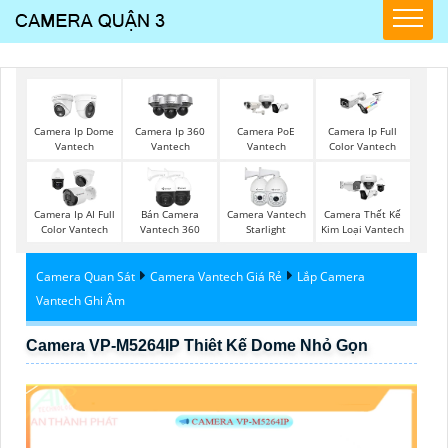
Camera PoE
Camera Ip Dome
Camera Ip 360
Camera Ip Full
Vantech
Vantech
Vantech
Color Vantech
Camera Ip AI Full
Bán Camera
Camera Vantech
Camera Thết Kế
Color Vantech
Vantech 360
Starlight
Kim Loại Vantech
Camera Quan Sát
Camera Vantech Giá Rẻ
Lắp Camera
Vantech Ghi Âm
Camera VP-M5264IP Thiêt Kế Dome Nhỏ Gọn