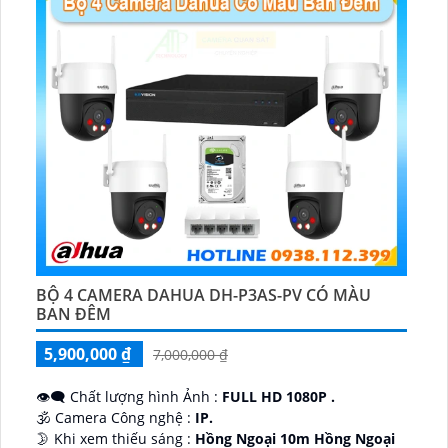
BỘ 4 CAMERA DAHUA DH-P3AS-PV CÓ MÀU
BAN ĐÊM
5,900,000 ₫
7,000,000 ₫
👁️‍🗨 Chất lượng hình Ảnh :
FULL HD 1080P .
🕉️ Camera Công nghệ :
IP.
🌛 Khi xem thiếu sáng :
Hồng Ngoại 10m Hồng Ngoại