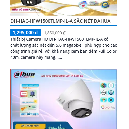
DH-HAC-HFW1500TLMP-IL-A SẮC NÉT DAHUA
1,295,000 ₫
1,850,000 ₫
Thiết bị Camera HD DH-HAC-HFW1500TLMP-IL-A có
chất lượng sắc nét đến 5.0 megapixel, phù hợp cho các
công trình giá rẻ. Với khả năng xem ban đêm Full Color
40m, camera này mang......