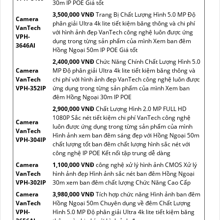
30m IP POE Giá tốt
3,500,000 VNĐ
Trang Bị Chất Lượng Hình 5.0 MP Độ
Camera
phân giải Ultra 4k lite tiết kiệm băng thông và chi phí
VanTech
với hình ảnh đẹp VanTech công nghệ luôn được ứng
VPH-
dụng trong từng sản phẩm của mình Xem ban đêm
3646AI
Hồng Ngoại 50m IP POE Giá tốt
2,400,000 VNĐ
Chức Năng Chính Chất Lượng Hình 5.0
Camera
MP Độ phân giải Ultra 4k lite tiết kiệm băng thông và
VanTech
chi phí với hình ảnh đẹp VanTech công nghệ luôn được
VPH-352IP
ứng dụng trong từng sản phẩm của mình Xem ban
đêm Hồng Ngoại 30m IP POE
2,900,000 VNĐ
Chất Lượng Hình 2.0 MP FULL HD
1080P Sắc nét tiết kiệm chi phí VanTech công nghệ
Camera
luôn được ứng dụng trong từng sản phẩm của mình
VanTech
Hình ảnh xem ban đêm sáng đẹp với Hồng Ngoại 50m
VPH-304IP
chất lượng tốt ban đêm chất lượng hình sắc nét với
công nghệ IP POE Kết nối tập trung dễ dàng
Camera
1,100,000 VNĐ
công nghệ xử lý hình ảnh CMOS Xử lý
VanTech
hình ảnh đẹp Hình ảnh sắc nét ban đêm Hồng Ngoại
VPH-302IP
30m xem ban đêm chất lượng Chức Năng Cao Cấp
Camera
3,980,000 VNĐ
Tích hợp chức năng Hình ảnh ban đêm
VanTech
Hồng Ngoại 50m Chuyên dụng về đêm Chất Lượng
VPH-
Hình 5.0 MP Độ phân giải Ultra 4k lite tiết kiệm băng