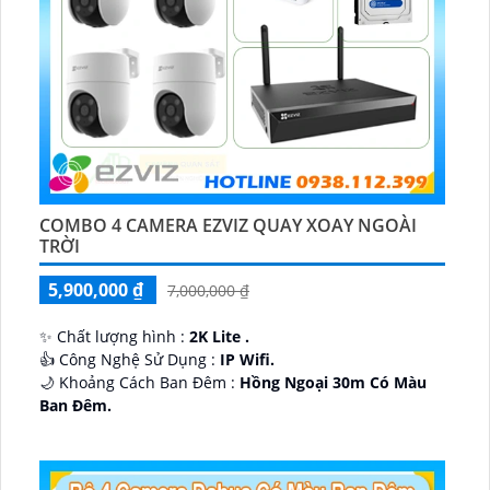
COMBO 4 CAMERA EZVIZ QUAY XOAY NGOÀI
TRỜI
5,900,000 ₫
7,000,000 ₫
✨ Chất lượng hình :
2K Lite .
👍 Công Nghệ Sử Dụng :
IP Wifi.
🌙 Khoảng Cách Ban Đêm :
Hồng Ngoại 30m Có Màu
Ban Ðêm.
🕉️ Cấu Tạo Camera
IP67 xoay 360.
️📡 Ưu Điểm :
Thu Âm Và Loa.