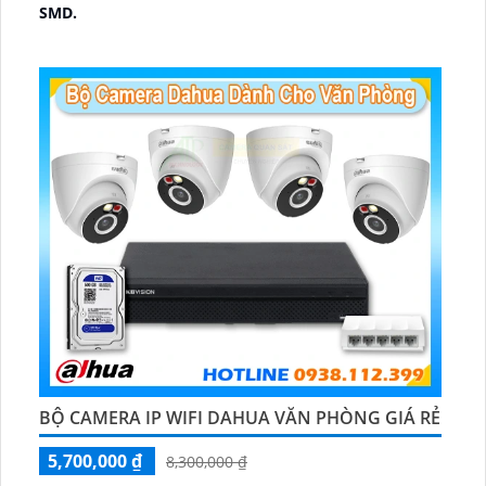
SMD.
♊ Camera Thiết Kế
Dome Kim loại + Nhựa.
️💎 Chức Năng :
Thu Âm.
BỘ CAMERA IP WIFI DAHUA VĂN PHÒNG GIÁ RẺ
5,700,000 ₫
8,300,000 ₫