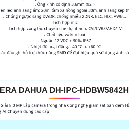
. Ống kính cố định 3.6mm (92°)
đèn led ánh sáng ấm: 20m, tầm xa hồng ngoại 30m, ánh sáng kép 
. Chống ngược sáng DWDR, chống nhiễu 2DNR, BLC, HLC, AWB...
. Tích hợp mic
. Tích hợp công tắc chuyển chế độ nhanh: CVI/CVBS/AHD/TVI
. Chất liệu vỏ kim loại
. Nguồn 12 VDC ± 30%, IP67
. Nhiệt độ hoạt động: –40 °C to +60 °C
các đầu ghi hỗ trợ chức năng SMD để đạt hiệu quả sử dụng ánh sán
ERA DAHUA DH-IPC-HDBW5842H
iải 8.0 MP Lắp camera trong nhà Công nghệ giám sát ban đêm 
hệ AI Chuyên dụng cao cấp