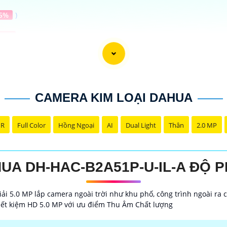
5%
)
00 ₫
)
000 ₫
)
)
CAMERA KIM LOẠI DAHUA
NR
Full Color
Hồng Ngoại
AI
Dual Light
Thân
2.0 MP
A DH-HAC-B2A51P-U-IL-A ĐỘ P
ra Dahua chính hãng giá rẻ và chất lượng:
ng về sản phẩm an ninh và giám sát.⚒
2:
Để Hoàn toàn tin 
i 5.0 MP lắp camera ngoài trời như khu phố, công trình ngoài r
i lý chính thức của Dahua.☄️
3:
Mức giá của Camera Dahua có
tiết kiệm HD 5.0 MP với ưu điểm Thu Âm Chất lượng
u tư.🎖️
4:
Chất lượng của Camera Dahua được đánh giá cao v
ahua giá rẻ, bạn có thể tham khảo trên các website thươn