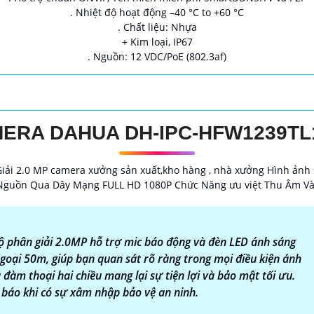
. Nhiệt độ hoạt động –40 °C to +60 °C
. Chất liệu: Nhựa
+ Kim loại, IP67
. Nguồn: 12 VDC/PoE (802.3af)
ERA DAHUA DH-IPC-HFW1239TL
ải 2.0 MP camera xưởng sản xuất,kho hàng , nhà xưởng Hình ảnh 
guồn Qua Dây Mạng FULL HD 1080P Chức Năng ưu việt Thu Âm Và 
phân giải 2.0MP hỗ trợ mic báo động và đèn LED ánh sáng
oại 50m, giúp bạn quan sát rõ ràng trong mọi điều kiện ánh
 đàm thoại hai chiều mang lại sự tiện lợi và bảo mật tối ưu.
báo khi có sự xâm nhập bảo vệ an ninh.