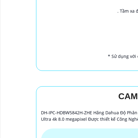
. Tầm xa 
* Sử dụng với 
CAM
DH-IPC-HDBW5842H-ZHE Hãng Dahua Độ Phân G
'
Ultra 4k 8.0 megapixel Được thiết kế Công Ng