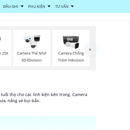
ĐẦU GHI
PHỤ KIỆN
TƯ VẤN
 25X
Camera Thẻ Nhớ
Camera Chống
SD Kbvision
Trộm Hikvision
 tuổi thọ cho các linh kiện bên trong. Camera
ưa, nắng và bụi bẩn.