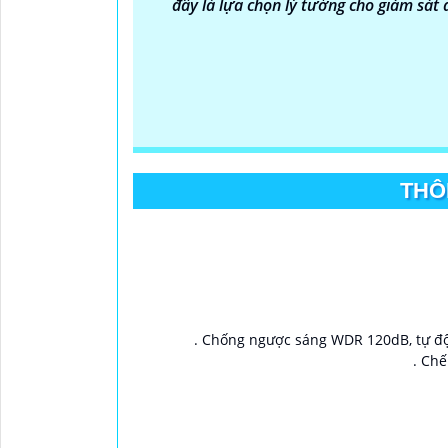
đây là lựa chọn lý tưởng cho giám sát 
THÔ
. Chống ngược sáng WDR 120dB, tự độn
. Ch