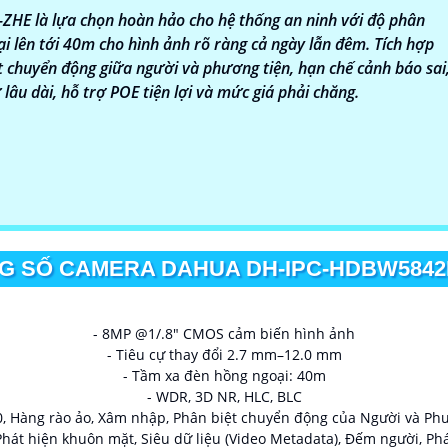
 là lựa chọn hoàn hảo cho hệ thống an ninh với độ phân
i lên tới 40m cho hình ảnh rõ ràng cả ngày lẫn đêm. Tích hợp
t chuyển động giữa người và phương tiện, hạn chế cảnh báo sai
âu dài, hỗ trợ POE tiện lợi và mức giá phải chăng.
G SỐ CAMERA DAHUA DH-IPC-HDBW5842
- 8MP @1/.8" CMOS cảm biến hình ảnh
- Tiêu cự thay đổi 2.7 mm–12.0 mm
- Tầm xa đèn hồng ngoại: 40m
- WDR, 3D NR, HLC, BLC
0, Hàng rào ảo, Xâm nhập, Phân biệt chuyển động của Người và Phư
: Phát hiện khuôn mặt, Siêu dữ liệu (Video Metadata), Đếm người, Ph