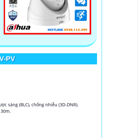
V-PV
ược sáng (BLC), chống nhiễu (3D-DNR).
 30m.