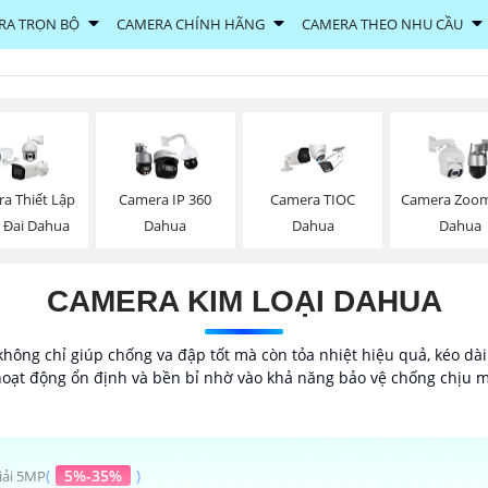
RA TRỌN BỘ
CAMERA CHÍNH HÃNG
CAMERA THEO NHU CẦU
a Thiết Lập
Camera IP 360
Camera TIOC
Camera Zoom
 Đai Dahua
Dahua
Dahua
Dahua
CAMERA KIM LOẠI DAHUA
hông chỉ giúp chống va đập tốt mà còn tỏa nhiệt hiệu quả, kéo dài
hoạt động ổn định và bền bỉ nhờ vào khả năng bảo vệ chống chịu m
(
5%-35%
)
iải 5MP