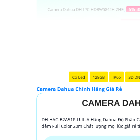
(
5%-3
Camera Dahua DH-IPC-HDBW5842H-ZHE
(
2,072,0
Camera Dahua DH-IPC-HDW1439V-PV
(
1,547,
Camera Dahua DH-IPC-HFW1239TL1-PV
(
5%-35%
Camera Dahua DH-SD4D425MB-HNR
Camera Kim Loại Dahua
Có Led
128GB
IP66
3D D
Camera Dahua Chính Hãng Giá Rẻ
CAMERA DAHU
Dạ chắc chắn, đây là tư vấn của tôi về Came
1:
Camera Dahua là một thương hiệu nổi tiế
DH-HAC-B2A51P-U-IL-A Hãng Dahua Độ Phân Giả
nên mua từ các cửa hàng uy tín hoặc các đạ
đêm Full Color 20m Chất lượng mọi lúc giá rẻ 
của camera. Bạn nên tìm hiểu kỹ trước khi đầ
và độ tin cậy.💖
5:
Nếu bạn muốn tìm camera D