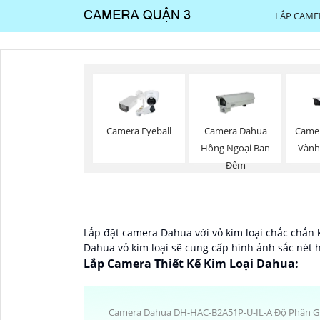
LẮP CAME
Camera Eyeball
Camera Dahua
Camer
Hồng Ngoại Ban
Vành
Đêm
Lắp đặt camera Dahua với vỏ kim loại chắc chắn k
Dahua vỏ kim loại sẽ cung cấp hình ảnh sắc nét 
Lắp Camera Thiết Kế Kim Loại Dahua:
Camera Dahua DH-HAC-B2A51P-U-IL-A Độ Phân G