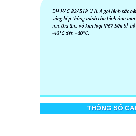
tử.
DH-HAC-B2A51P-U-IL-A ghi hình sắc né
Hy vọng rằng những thông tin trên sẽ giúp
sáng kép thông minh cho hình ảnh ban
tư vấn thêm, đừng ngần ngại để lại Cung cấp
mic thu âm, vỏ kim loại IP67 bền bỉ, h
-40°C đến +60°C.
THÔNG SỐ CAM