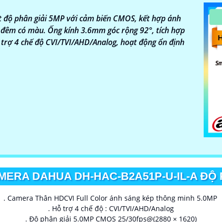
t độ phân giải 5MP với cảm biến CMOS, kết hợp ánh
 bạn chọn lựa được Camera Dahua chính hãng, giá rẻ và chấ
 đêm có màu. Ống kính 3.6mm góc rộng 92°, tích hợp
 cho công trình biết.
ỗ trợ 4 chế độ CVI/TVI/AHD/Analog, hoạt động ổn định
ERA DAHUA DH-HAC-B2A51P-U-IL-A ĐỘ 
. Camera Thân HDCVI Full Color ánh sáng kép thông minh 5.0MP
. Hỗ trợ 4 chế độ : CVI/TVI/AHD/Analog
. Độ phân giải 5.0MP CMOS 25/30fps@(2880 × 1620)