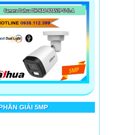
t lượng. Nếu bạn có thêm câu hỏi hoặc cần
PHÂN GIẢI 5MP