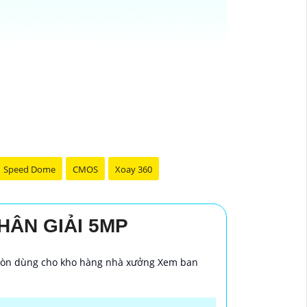
Speed Dome
CMOS
Xoay 360
HÂN GIẢI 5MP
cậy mua Camera Dahua chính hãng, bạn
a còn dùng cho kho hàng nhà xưởng Xem ban
 thể thay đổi tùy vào model và chức năng
ới độ phân giải cao, tính năng thông minh
g mại điện tử hoặc tại các cửa hàng điện