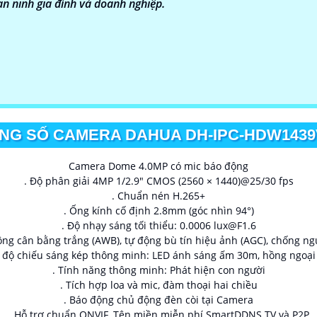
an ninh gia đình và doanh nghiệp.
NG SỐ CAMERA DAHUA DH-IPC-HDW1439
Camera Dome 4.0MP có mic báo động
. Độ phân giải 4MP 1/2.9" CMOS (2560 × 1440)@25/30 fps
. Chuẩn nén H.265+
. Ống kính cố định 2.8mm (góc nhìn 94°)
. Độ nhạy sáng tối thiểu: 0.0006 lux@F1.6
g cân bằng trắng (AWB), tự động bù tín hiệu ảnh (AGC), chống ng
ế độ chiếu sáng kép thông minh: LED ánh sáng ấm 30m, hồng ngoại
. Tính năng thông minh: Phát hiện con người
. Tích hợp loa và mic, đàm thoại hai chiều
. Báo động chủ động đèn còi tại Camera
. Hỗ trợ chuẩn ONVIF, Tên miền miễn phí SmartDDNS.TV và P2P