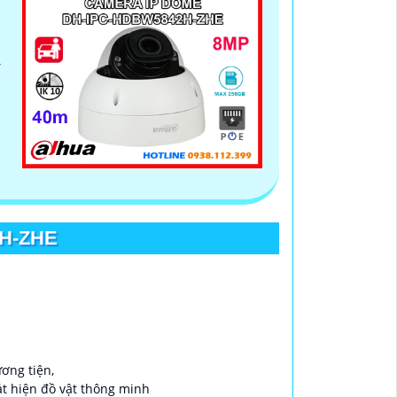
,
H-ZHE
ơng tiện,
át hiện đồ vật thông minh