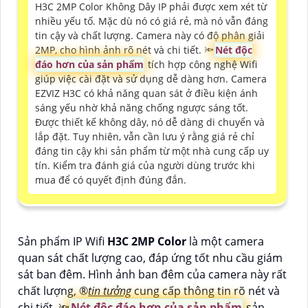
H3C 2MP Color Không Dây IP phải được xem xét từ
nhiều yếu tố. Mặc dù nó có giá rẻ, mà nó vẫn đáng
tin cậy và chất lượng. Camera này có độ phân giải
2MP, cho hình ảnh rõ nét và chi tiết. 🔦
Nét độc
đáo hơn của sản phẩm
tích hợp công nghệ Wifi
giúp việc cài đặt và sử dụng dễ dàng hơn. Camera
EZVIZ H3C có khả năng quan sát ở điều kiện ánh
sáng yếu nhờ khả năng chống ngược sáng tốt.
Được thiết kế không dây, nó dễ dàng di chuyển và
lắp đặt. Tuy nhiên, vẫn cần lưu ý rằng giá rẻ chỉ
đáng tin cậy khi sản phẩm từ một nhà cung cấp uy
tín. Kiểm tra đánh giá của người dùng trước khi
mua để có quyết định đúng đắn.
Sản phẩm IP Wifi
H3C 2MP Color
là một camera
quan sát chất lượng cao, đáp ứng tốt nhu cầu giám
sát ban đêm. Hình ảnh ban đêm của camera này rất
chất lượng, ®️
tin tưởng
cung cấp thông tin rõ nét và
chi tiết. 🔦
Nét độc đáo hơn của sản phẩm
sản