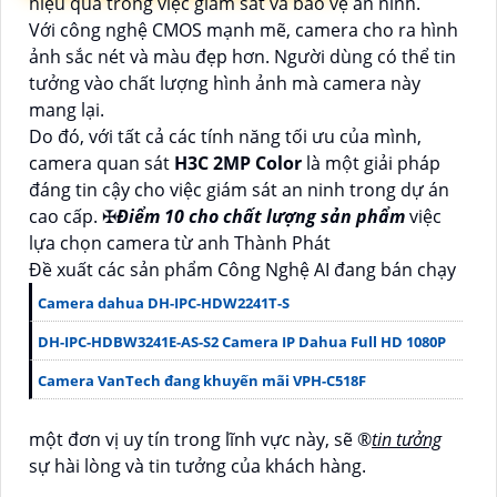
hiệu quả trong việc giám sát và bảo vệ an ninh.
Với công nghệ CMOS mạnh mẽ, camera cho ra hình
ảnh sắc nét và màu đẹp hơn. Người dùng có thể tin
tưởng vào chất lượng hình ảnh mà camera này
mang lại.
Do đó, với tất cả các tính năng tối ưu của mình,
camera quan sát
H3C 2MP Color
là một giải pháp
đáng tin cậy cho việc giám sát an ninh trong dự án
cao cấp. ✠
Điểm 10 cho chất lượng sản phẩm
việc
lựa chọn camera từ anh Thành Phát
Đề xuất các sản phẩm Công Nghệ AI đang bán chạy
Camera dahua DH-IPC-HDW2241T-S
DH-IPC-HDBW3241E-AS-S2 Camera IP Dahua Full HD 1080P
Camera VanTech đang khuyến mãi VPH-C518F
một đơn vị uy tín trong lĩnh vực này, sẽ ®️
tin tưởng
sự hài lòng và tin tưởng của khách hàng.