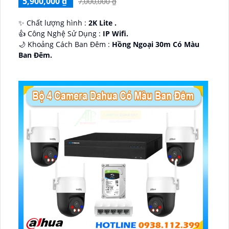
5,900,000 ₫
7,000,000 ₫
✨ Chất lượng hình :
2K Lite .
👍 Công Nghệ Sử Dụng :
IP Wifi.
🌙 Khoảng Cách Ban Đêm :
Hồng Ngoại 30m Có Màu
Ban Ðêm.
🕉️ Cấu Tạo Camera
IP67 xoay 360.
️📡 Ưu Điểm :
Thu Âm Và Loa.