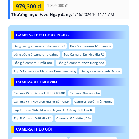
979,300 ₫
1,399,000 ₫
Thương hiệu:
Ezviz
Ngày đăng:
1/16/2024 10:11:11 AM
CAMERA THEO CHỨC NĂNG
Bảng báo giá camera hikvision mới
Báo Giá Camera IP Kbvision
bảng báo giá camera ip dahua
Top Camera Sắc Nét Giá Rẻ
Báo giá camera 2 mắt mơi
Báo giá camera ezviz trong nhà
Top 5 Camera Có Màu Ban Đêm Siêu Sáng
Báo gia camera wifi Dahua
CAMERA KẾT NỐI WIFI
Camera Wifii Dahua Full HD 1080P
Camera Kbone Cube
Camera Wifi Kbvision Giá rẻ Bán Chạy
Camera Ngoài Trời Kbone
Lắp Camera Wifi Hikvision Ngoài Trời Xoay 360 Giá Rẻ
Top 5 Camera Wifi Giá Rẻ
Camera Wifi Không Dây
CAMERA THEO GÓI