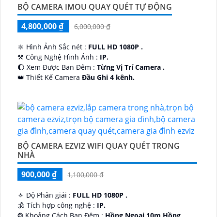
BỘ CAMERA IMOU QUAY QUÉT TỰ ĐỘNG
4,800,000 ₫
6,000,000 ₫
🔆 Hình Ảnh Sắc nét :
FULL HD 1080P .
⚒ Công Nghệ Hình Ảnh :
IP.
🌔 Xem Được Ban Đêm :
Từng Vị Trí Camera .
👑 Thiết Kế Camera
Đầu Ghi 4 kênh.
️🔮 Đặt Điểm :
Công Nghệ AI.
BỘ CAMERA EZVIZ WIFI QUAY QUÉT TRONG
NHÀ
900,000 ₫
1,100,000 ₫
🔅 Độ Phân giải :
FULL HD 1080P .
🕉️ Tích hợp công nghệ :
IP.
❂ Khoảng Cách Ban Đêm :
Hồng Ngoại 10m Hồng