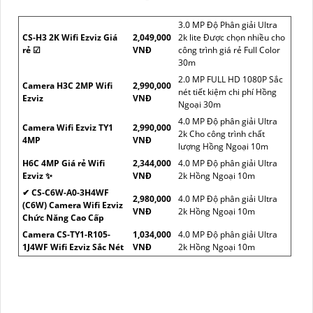
3.0 MP Độ Phân giải Ultra
CS-H3 2K Wifi Ezviz Giá
2,049,000
2k lite Được chọn nhiều cho
rẻ ☑
VNĐ
công trình giá rẻ Full Color
30m
2.0 MP FULL HD 1080P Sắc
Camera H3C 2MP Wifi
2,990,000
nét tiết kiệm chi phí Hồng
Ezviz
VNĐ
Ngoại 30m
4.0 MP Độ phân giải Ultra
Camera Wifi Ezviz TY1
2,990,000
2k Cho công trình chất
4MP
VNĐ
lượng Hồng Ngoại 10m
H6C 4MP Giá rẻ Wifi
2,344,000
4.0 MP Độ phân giải Ultra
Ezviz ✨
VNĐ
2k Hồng Ngoại 10m
✔ CS-C6W-A0-3H4WF
2,980,000
4.0 MP Độ phân giải Ultra
(C6W) Camera Wifi Ezviz
VNĐ
2k Hồng Ngoại 10m
Chức Năng Cao Cấp
Camera CS-TY1-R105-
1,034,000
4.0 MP Độ phân giải Ultra
1J4WF Wifi Ezviz Sắc Nét
VNĐ
2k Hồng Ngoại 10m