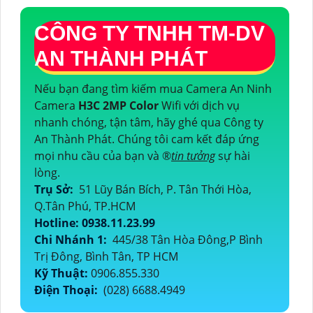
CÔNG TY TNHH TM-DV
AN THÀNH PHÁT
Nếu bạn đang tìm kiếm mua Camera An Ninh
Camera
H3C 2MP Color
Wifi với dịch vụ
nhanh chóng, tận tâm, hãy ghé qua Công ty
An Thành Phát. Chúng tôi cam kết đáp ứng
mọi nhu cầu của bạn và ®️
tin tưởng
sự hài
lòng.
Trụ Sở:
51 Lũy Bán Bích, P. Tân Thới Hòa,
Q.Tân Phú, TP.HCM
Hotline: 0938.11.23.99
Chi Nhánh 1:
445/38 Tân Hòa Đông,P Bình
Trị Đông, Bình Tân, TP HCM
Kỹ Thuật:
0906.855.330
Điện Thoại:
(028) 6688.4949