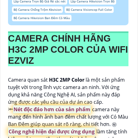
Lắp Camera Trọn Bộ Giá Rẻ sắc nét
Lắp Camera Hikvision Trọn Bộ
Bộ Camera Chống Trộm Kbvision
Bộ Camera Visioncop Full Color
Bộ Camera Hikvision Ban Đêm Có Màu
CAMERA CHÍNH HÃNG
H3C 2MP COLOR
CỦA WIFI
EZVIZ
Camera quan sát
H3C 2MP Color
là một sản phẩm
tuyệt vời trong lĩnh vực camera an ninh. Với ứng
dụng khả năng Công Nghệ AI, sản phẩm này đáp
ứng được các yêu cầu của dự án cao cấp.
🔦
Nét độc đáo hơn của sản phẩm
camera này
mang đến hình ảnh ban đêm chất lượng với Có Màu
Ban Ðêm giúp quan sát rõ ràng, chi tiết hơn. ㊙️
Công nghệ hiện đại được ứng dụng
làm tăng tính