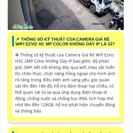
📌 THÔNG SỐ KỸ THUẬT CỦA CAMERA GIÁ RẺ
WIFI EZVIZ HC MP COLOR KHÔNG DÂY IP LÀ GÌ?
♻️ Thông số kỹ thuật của Camera Giá Rẻ Wifi Ezviz
H3C 2MP Color Không Dây IP bao gồm: độ phân
giải 2MP, kết nối không dây qua wifi, màu sắc hiển
thị chân thực, chức năng hồng ngoại cho hình ảnh
rõ ràng trong điều kiện ánh sáng yếu, góc quan
sát lên đến 180 độ, hỗ trợ đàm thoại hai chiều, có
thể quan sát từ xa qua ứng dụng điện thoại di
động, chống nước và chống bụi IP66, tích hợp thẻ
nhớ lên đến 128GB, hỗ trợ phát hiện chuyển động
và thông báo.