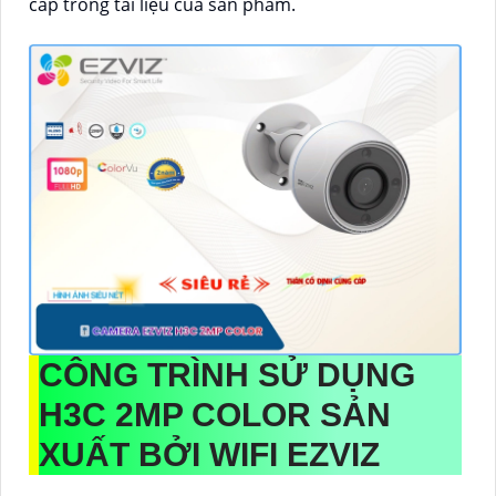
cấp trong tài liệu của sản phẩm.
CÔNG TRÌNH SỬ DỤNG
H3C 2MP COLOR
SẢN
XUẤT BỞI WIFI EZVIZ