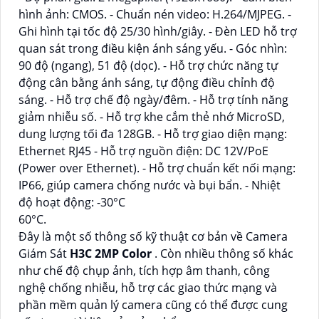
hình ảnh: CMOS. - Chuẩn nén video: H.264/MJPEG. -
Ghi hình tại tốc độ 25/30 hình/giây. - Đèn LED hỗ trợ
quan sát trong điều kiện ánh sáng yếu. - Góc nhìn:
90 độ (ngang), 51 độ (dọc). - Hỗ trợ chức năng tự
động cân bằng ánh sáng, tự động điều chỉnh độ
sáng. - Hỗ trợ chế độ ngày/đêm. - Hỗ trợ tính năng
giảm nhiễu số. - Hỗ trợ khe cắm thẻ nhớ MicroSD,
dung lượng tối đa 128GB. - Hỗ trợ giao diện mạng:
Ethernet RJ45 - Hỗ trợ nguồn điện: DC 12V/PoE
(Power over Ethernet). - Hỗ trợ chuẩn kết nối mạng:
IP66, giúp camera chống nước và bụi bẩn. - Nhiệt
độ hoạt động: -30°C
60°C.
Đây là một số thông số kỹ thuật cơ bản về Camera
Giám Sát
H3C 2MP Color
. Còn nhiều thông số khác
như chế độ chụp ảnh, tích hợp âm thanh, công
nghệ chống nhiễu, hỗ trợ các giao thức mạng và
phần mềm quản lý camera cũng có thể được cung