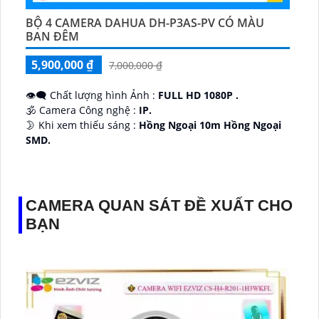
BỘ 4 CAMERA DAHUA DH-P3AS-PV CÓ MÀU
BAN ĐÊM
5,900,000 ₫
7,000,000 ₫
👁️‍🗨 Chất lượng hình Ảnh :
FULL HD 1080P .
🕉️ Camera Công nghệ :
IP.
🌛 Khi xem thiếu sáng :
Hồng Ngoại 10m Hồng Ngoại
SMD.
♊ Camera Thiết Kế
Dome Kim loại + Nhựa.
️💎 Chức Năng :
Thu Âm.
CAMERA QUAN SÁT ĐỀ XUẤT CHO
BẠN