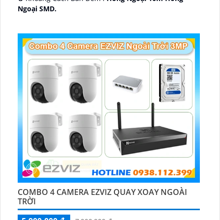
Ngoại SMD.
🛡 Mẫu Camera
Dome Kim loại + Nhựa.
️📢 Ưu Điểm :
Thu Âm.
COMBO 4 CAMERA EZVIZ QUAY XOAY NGOÀI
TRỜI