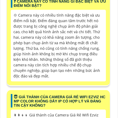
️❓ CAMERA NÀY CÓ TÍNH NĂNG GÌ ĐẶC BIỆT VÀ ƯU
ĐIỂM NỔI BẬT?
💠 Camera này có nhiều tính năng đặc biệt và ưu
điểm nổi bật. Điểm đáng quan tâm trước hết nó
được trang bị công nghệ chụp ảnh độ phân giải
cao, cho kết quả hình ảnh sắc nét và chi tiết. Thứ
hai, camera này có khả năng zoom ấn tượng, cho
phép bạn chụp ảnh từ xa mà không mất đi chất
lượng. Thứ ba, nó cũng có tính năng chống rung,
giúp hình ảnh không bị mờ khi chụp trong điều
kiện khó khăn. Những thông số đã giới thiệu
camera này còn tích hợp nhiều chế độ chụp
chuyên nghiệp, giúp bạn tạo nên những bức ảnh
độc đáo và đẹp mắt.
😇 GIÁ THÀNH CỦA CAMERA GIÁ RẺ WIFI EZVIZ HC
MP COLOR KHÔNG DÂY IP CÓ HỢP LÝ VÀ ĐÁNG
TIN CẬY KHÔNG?
👩‍👩‍👦‍👦 Giá thành của Camera Giá Rẻ Wifi Ezviz