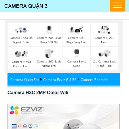
Camera Wifi Ezviz
Camera Theo Dỏi
Camera Siêu
Camera H.265
Xoay 360 Độ
Người Ezviz
Nhạy Sáng Ezviz
Ezviz
Camera 360 Ezviz
Camera Ezviz
Lắp Camera Ezviz
Camera Nhựa
Ngoài Trời
Cube
Ngoài Trời
Plastic Ezviz
Camera Quan Sát
Camera Ezviz Giá Rẻ
Camera Zoom Xa
Camera H3C 2MP Color Wifi