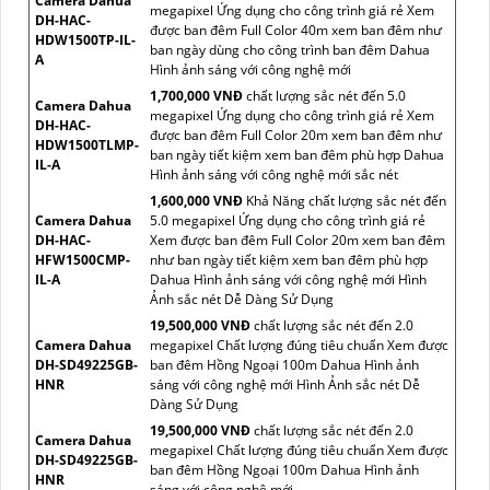
Camera Dahua
megapixel Ứng dụng cho công trình giá rẻ Xem
DH-HAC-
được ban đêm Full Color 40m xem ban đêm như
HDW1500TP-IL-
ban ngày dùng cho công trình ban đêm Dahua
A
Hình ảnh sáng với công nghệ mới
1,700,000 VNĐ
chất lượng sắc nét đến 5.0
Camera Dahua
megapixel Ứng dụng cho công trình giá rẻ Xem
DH-HAC-
được ban đêm Full Color 20m xem ban đêm như
HDW1500TLMP-
ban ngày tiết kiệm xem ban đêm phù hợp Dahua
IL-A
Hình ảnh sáng với công nghệ mới sắc nét
1,600,000 VNĐ
Khả Năng chất lượng sắc nét đến
Camera Dahua
5.0 megapixel Ứng dụng cho công trình giá rẻ
DH-HAC-
Xem được ban đêm Full Color 20m xem ban đêm
HFW1500CMP-
như ban ngày tiết kiệm xem ban đêm phù hợp
IL-A
Dahua Hình ảnh sáng với công nghệ mới Hình
Ảnh sắc nét Dễ Dàng Sử Dụng
19,500,000 VNĐ
chất lượng sắc nét đến 2.0
Camera Dahua
megapixel Chất lượng đúng tiêu chuẩn Xem được
DH-SD49225GB-
ban đêm Hồng Ngoại 100m Dahua Hình ảnh
HNR
sáng với công nghệ mới Hình Ảnh sắc nét Dễ
Dàng Sử Dụng
19,500,000 VNĐ
chất lượng sắc nét đến 2.0
Camera Dahua
megapixel Chất lượng đúng tiêu chuẩn Xem được
DH-SD49225GB-
ban đêm Hồng Ngoại 100m Dahua Hình ảnh
HNR
sáng với công nghệ mới