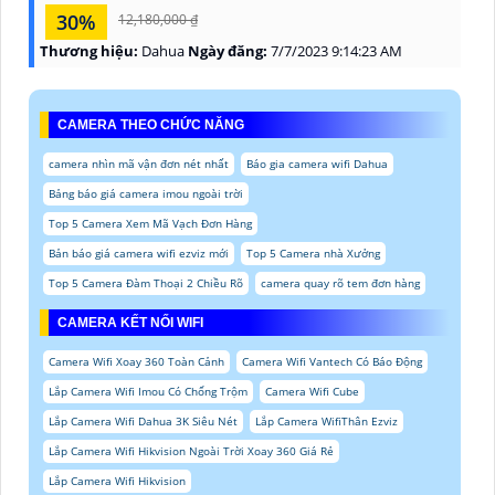
30%
12,180,000 ₫
Thương hiệu:
Dahua
Ngày đăng:
7/7/2023 9:14:23 AM
CAMERA THEO CHỨC NĂNG
camera nhìn mã vận đơn nét nhất
Báo gia camera wifi Dahua
Bảng báo giá camera imou ngoài trời
Top 5 Camera Xem Mã Vạch Đơn Hàng
Bản báo giá camera wifi ezviz mới
Top 5 Camera nhà Xưởng
Top 5 Camera Đàm Thoại 2 Chiều Rõ
camera quay rõ tem đơn hàng
CAMERA KẾT NỐI WIFI
Camera Wifi Xoay 360 Toàn Cảnh
Camera Wifi Vantech Có Báo Động
Lắp Camera Wifi Imou Có Chống Trộm
Camera Wifi Cube
Lắp Camera Wifi Dahua 3K Siêu Nét
Lắp Camera WifiThân Ezviz
Lắp Camera Wifi Hikvision Ngoài Trời Xoay 360 Giá Rẻ
Lắp Camera Wifi Hikvision