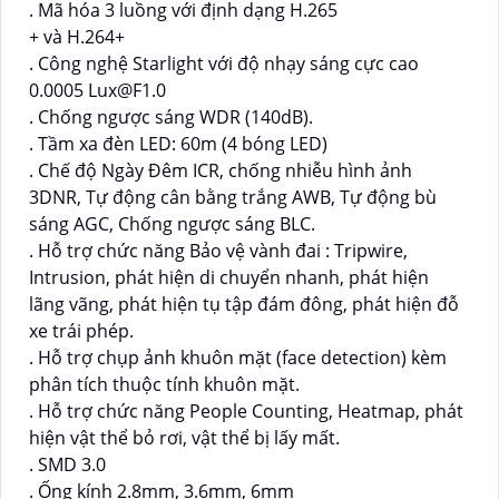
. Mã hóa 3 luồng với định dạng H.265
+ và H.264+
. Công nghệ Starlight với độ nhạy sáng cực cao
0.0005 Lux@F1.0
. Chống ngược sáng WDR (140dB).
. Tầm xa đèn LED: 60m (4 bóng LED)
. Chế độ Ngày Đêm ICR, chống nhiễu hình ảnh
3DNR, Tự động cân bằng trắng AWB, Tự động bù
sáng AGC, Chống ngược sáng BLC.
. Hỗ trợ chức năng Bảo vệ vành đai : Tripwire,
Intrusion, phát hiện di chuyển nhanh, phát hiện
lãng vãng, phát hiện tụ tập đám đông, phát hiện đỗ
xe trái phép.
. Hỗ trợ chụp ảnh khuôn mặt (face detection) kèm
phân tích thuộc tính khuôn mặt.
. Hỗ trợ chức năng People Counting, Heatmap, phát
hiện vật thể bỏ rơi, vật thể bị lấy mất.
. SMD 3.0
. Ống kính 2.8mm, 3.6mm, 6mm