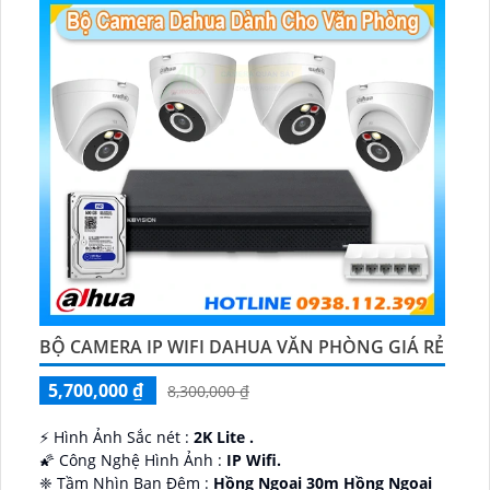
BỘ CAMERA IP WIFI DAHUA VĂN PHÒNG GIÁ RẺ
5,700,000 ₫
8,300,000 ₫
️⚡ Hình Ảnh Sắc nét :
2K Lite .
🌠 Công Nghệ Hình Ảnh :
IP Wifi.
❈ Tầm Nhìn Ban Đêm :
Hồng Ngoại 30m Hồng Ngoại