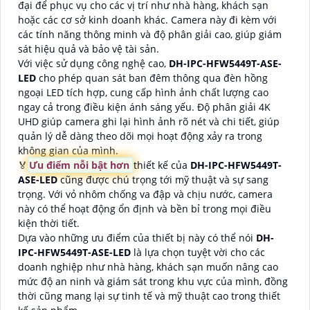
đại để phục vụ cho các vị trí như nhà hàng, khách sạn
hoặc các cơ sở kinh doanh khác. Camera này đi kèm với
các tính năng thông minh và độ phân giải cao, giúp giám
sát hiệu quả và bảo vệ tài sản.
Với việc sử dụng công nghệ cao,
DH-IPC-HFW5449T-ASE-
LED
cho phép quan sát ban đêm thông qua đèn hồng
ngoại LED tích hợp, cung cấp hình ảnh chất lượng cao
ngay cả trong điều kiện ánh sáng yếu. Độ phân giải 4K
UHD giúp camera ghi lại hình ảnh rõ nét và chi tiết, giúp
quản lý dễ dàng theo dõi mọi hoạt động xảy ra trong
không gian của mình.
️🏅️
Ưu điểm nỗi bật hơn
thiết kế của
DH-IPC-HFW5449T-
ASE-LED
cũng được chú trọng tới mỹ thuật và sự sang
trọng. Với vỏ nhôm chống va đập và chịu nước, camera
này có thể hoạt động ổn định và bền bỉ trong mọi điều
kiện thời tiết.
Dựa vào những ưu điểm của thiết bị này có thể nói
DH-
IPC-HFW5449T-ASE-LED
là lựa chọn tuyệt vời cho các
doanh nghiệp như nhà hàng, khách sạn muốn nâng cao
mức độ an ninh và giám sát trong khu vực của mình, đồng
thời cũng mang lại sự tinh tế và mỹ thuật cao trong thiết