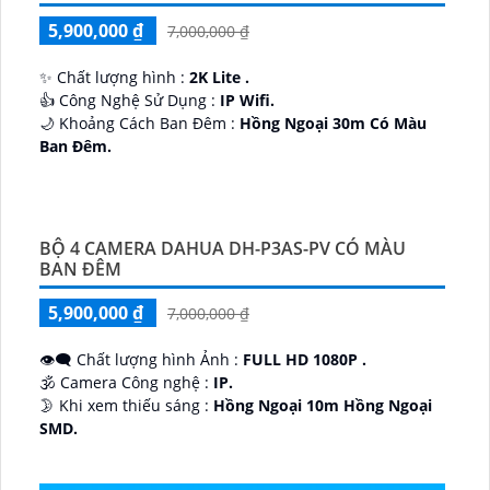
5,900,000 ₫
7,000,000 ₫
✨ Chất lượng hình :
2K Lite .
👍 Công Nghệ Sử Dụng :
IP Wifi.
🌙 Khoảng Cách Ban Đêm :
Hồng Ngoại 30m Có Màu
Ban Ðêm.
🕉️ Cấu Tạo Camera
IP67 xoay 360.
️📡 Ưu Điểm :
Thu Âm Và Loa.
BỘ 4 CAMERA DAHUA DH-P3AS-PV CÓ MÀU
BAN ĐÊM
5,900,000 ₫
7,000,000 ₫
👁️‍🗨 Chất lượng hình Ảnh :
FULL HD 1080P .
🕉️ Camera Công nghệ :
IP.
🌛 Khi xem thiếu sáng :
Hồng Ngoại 10m Hồng Ngoại
SMD.
♊ Camera Thiết Kế
Dome Kim loại + Nhựa.
️💎 Chức Năng :
Thu Âm.