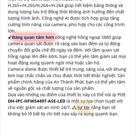
H.265+/H.265/H.264+/H.264 giúp tiết kiệm băng thông và
dung lượng lưu trữ đồng thời không ảnh hưởng đến chất
lượng hình ảnh. Công nghệ AI được tích hợp giúp tăng
cường tính năng của camera, phù hợp cho các công trình
lớn.
🌠
Đáng quan tâm hơn
công nghệ hồng ngoại SMD giúp
camera quan sát được rõ ràng vào ban đêm và tự động
chuyển đổi giữa chế độ ngày và đêm. Với tầm quan sát
hồng ngoại lên đến 60m, bạn có thể yên tâm giám sát mọi
hoạt động xung quanh ngôi nhà hoặc căn hộ.
Camera dome được thiết kế trẻ trung, sáng sủa, với khung
kim loại chắc chắn và chịu được thời tiết khắc nghiệt. Sản
phẩm chính hãng của An Thành Phát, bạn có thể yên tâm
về nguồn gốc và chất lượng của sản phẩm.
Dựa vào những ưu điểm của thiết bị này có thể nói Ip POE
DH-IPC-HFW5449T-ASE-LED
là một sự lựa chọn tuyệt vời
cho việc giám sát an ninh 24/7, ⁂
tự tin
rằng bạn sẽ
không bỏ lỡ bất kỳ chi tiết nào xảy ra xung quanh bạn.