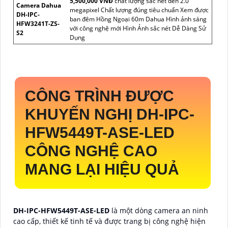
5,500,000 VNĐ
chất lượng sắc nét đến 2.0
Camera Dahua
megapixel Chất lượng đúng tiêu chuẩn Xem được
DH-IPC-
ban đêm Hồng Ngoại 60m Dahua Hình ảnh sáng
HFW3241T-ZS-
với công nghệ mới Hình Ảnh sắc nét Dễ Dàng Sử
S2
Dụng
CÔNG TRÌNH ĐƯỢC
KHUYẾN NGHỊ
DH-IPC-
HFW5449T-ASE-LED
CÔNG NGHỆ CAO
MANG LẠI HIỆU QUẢ
DH-IPC-HFW5449T-ASE-LED
là một dòng camera an ninh
cao cấp, thiết kế tinh tế và được trang bị công nghệ hiện