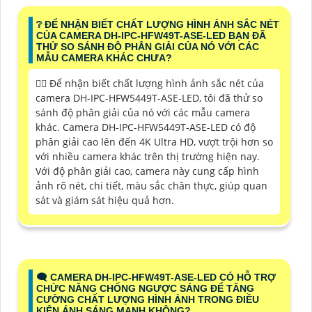
❔ ĐỂ NHẬN BIẾT CHẤT LƯỢNG HÌNH ẢNH SẮC NÉT
CỦA CAMERA DH-IPC-HFW49T-ASE-LED BẠN ĐÃ
THỬ SO SÁNH ĐỘ PHÂN GIẢI CỦA NÓ VỚI CÁC
MẪU CAMERA KHÁC CHƯA?
🙆‍♀️ Để nhận biết chất lượng hình ảnh sắc nét của
camera DH-IPC-HFW5449T-ASE-LED, tôi đã thử so
sánh độ phân giải của nó với các mẫu camera
khác. Camera DH-IPC-HFW5449T-ASE-LED có độ
phân giải cao lên đến 4K Ultra HD, vượt trội hơn so
với nhiều camera khác trên thị trường hiện nay.
Với độ phân giải cao, camera này cung cấp hình
ảnh rõ nét, chi tiết, màu sắc chân thực, giúp quan
sát và giám sát hiệu quả hơn.
🗨️ CAMERA DH-IPC-HFW49T-ASE-LED CÓ HỖ TRỢ
CHỨC NĂNG CHỐNG NGƯỢC SÁNG ĐỂ TĂNG
CƯỜNG CHẤT LƯỢNG HÌNH ẢNH TRONG ĐIỀU
KIỆN ÁNH SÁNG MẠNH KHÔNG?