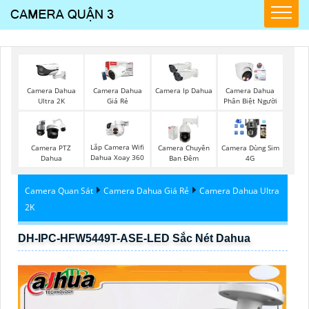
Camera Dahua
Camera Dahua
Camera Ip Dahua
Camera Dahua
Ultra 2K
Giá Rẻ
Phân Biệt Người
Lắp Camera Wifi
Camera PTZ
Camera Chuyên
Camera Dùng Sim
Dahua Xoay 360
Dahua
Ban Đêm
4G
Camera Quan Sát
Camera Dahua Giá Rẻ
Camera Dahua Ultra
2K
DH-IPC-HFW5449T-ASE-LED Sắc Nét Dahua