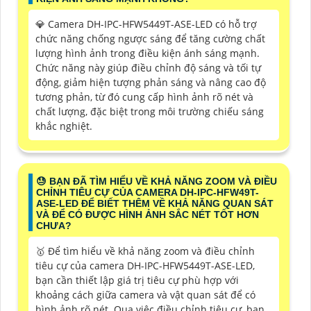
💎 Camera DH-IPC-HFW5449T-ASE-LED có hỗ trợ
chức năng chống ngược sáng để tăng cường chất
lượng hình ảnh trong điều kiện ánh sáng mạnh.
Chức năng này giúp điều chỉnh độ sáng và tối tự
động, giảm hiện tượng phản sáng và nâng cao độ
tương phản, từ đó cung cấp hình ảnh rõ nét và
chất lượng, đặc biệt trong môi trường chiếu sáng
khắc nghiệt.
😓 BẠN ĐÃ TÌM HIỂU VỀ KHẢ NĂNG ZOOM VÀ ĐIỀU
CHỈNH TIÊU CỰ CỦA CAMERA DH-IPC-HFW49T-
ASE-LED ĐỂ BIẾT THÊM VỀ KHẢ NĂNG QUAN SÁT
VÀ ĐỂ CÓ ĐƯỢC HÌNH ẢNH SẮC NÉT TỐT HƠN
CHƯA?
🥇 Để tìm hiểu về khả năng zoom và điều chỉnh
tiêu cự của camera DH-IPC-HFW5449T-ASE-LED,
bạn cần thiết lập giá trị tiêu cự phù hợp với
khoảng cách giữa camera và vật quan sát để có
hình ảnh rõ nét. Qua việc điều chỉnh tiêu cự, bạn