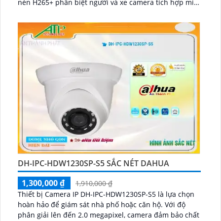
nén H265+ phân biệt người và xe camera tích hợp mic
ghi âm to rõ giá rẻ phù hợp cho mọi gia đình ...
DH-IPC-HDW1230SP-S5 SẮC NÉT DAHUA
1,300,000 ₫
1,910,000 ₫
Thiết bị Camera IP DH-IPC-HDW1230SP-S5 là lựa chọn
hoàn hảo để giám sát nhà phố hoặc căn hộ. Với độ
phân giải lên đến 2.0 megapixel, camera đảm bảo chất