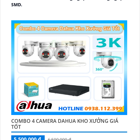
SMD.
🔩 Thiết Kế Camera
Dome Kim loại + Nhựa.
️✤ Khả Năng :
Thu Âm Và Loa.
COMBO 4 CAMERA DAHUA KHO XƯỞNG GIÁ
TỐT
5,500,000 ₫
6,500,000 ₫