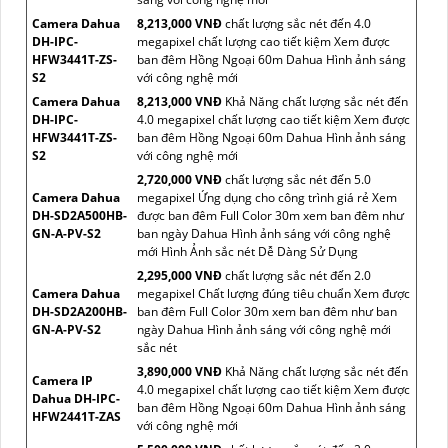
Camera Dahua
8,213,000 VNĐ
chất lượng sắc nét đến 4.0
DH-IPC-
megapixel chất lượng cao tiết kiệm Xem được
HFW3441T-ZS-
ban đêm Hồng Ngoại 60m Dahua Hình ảnh sáng
S2
với công nghệ mới
Camera Dahua
8,213,000 VNĐ
Khả Năng chất lượng sắc nét đến
DH-IPC-
4.0 megapixel chất lượng cao tiết kiệm Xem được
HFW3441T-ZS-
ban đêm Hồng Ngoại 60m Dahua Hình ảnh sáng
S2
với công nghệ mới
2,720,000 VNĐ
chất lượng sắc nét đến 5.0
Camera Dahua
megapixel Ứng dụng cho công trình giá rẻ Xem
DH-SD2A500HB-
được ban đêm Full Color 30m xem ban đêm như
GN-A-PV-S2
ban ngày Dahua Hình ảnh sáng với công nghệ
mới Hình Ảnh sắc nét Dễ Dàng Sử Dụng
2,295,000 VNĐ
chất lượng sắc nét đến 2.0
Camera Dahua
megapixel Chất lượng đúng tiêu chuẩn Xem được
DH-SD2A200HB-
ban đêm Full Color 30m xem ban đêm như ban
GN-A-PV-S2
ngày Dahua Hình ảnh sáng với công nghệ mới
sắc nét
3,890,000 VNĐ
Khả Năng chất lượng sắc nét đến
Camera IP
4.0 megapixel chất lượng cao tiết kiệm Xem được
Dahua DH-IPC-
ban đêm Hồng Ngoại 60m Dahua Hình ảnh sáng
HFW2441T-ZAS
với công nghệ mới