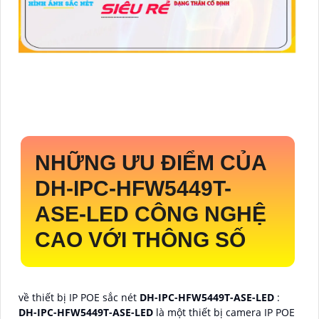
NHỮNG ƯU ĐIỂM CỦA
DH-IPC-HFW5449T-
ASE-LED
CÔNG NGHỆ
CAO VỚI THÔNG SỐ
về thiết bị IP POE sắc nét
DH-IPC-HFW5449T-ASE-LED
:
DH-IPC-HFW5449T-ASE-LED
là một thiết bị camera IP POE