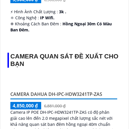
️⚡ Hình Ành Chất Lượng :
3k .
⚛️ Công Nghệ :
IP Wifi.
❈ Khoảng Cách Ban Đêm :
Hồng Ngoại 30m Có Màu
Ban Ðêm.
👑 Thiết Kế Camera
Xoay 360.
️✔️ Ưu Điểm :
Thu Âm Và Loa.
CAMERA QUAN SÁT ĐỀ XUẤT CHO
BẠN
CAMERA DAHUA DH-IPC-HDW3241TP-ZAS
4,850,000 ₫
6,881,000 ₫
Camera IP POE DH-IPC-HDW3241TP-ZAS có độ phân
giải cao lên đến 2.0 megapixel chất lượng sắc nét với
khả năng quan sát ban đêm hồng ngoại 40m chuẩn