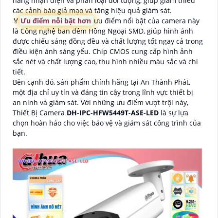
năng nhận diện và phân loại đối tượng, giúp giảm thiểu
các cảnh báo giả mạo và tăng hiệu quả giám sát.
️🏅️
Ưu điểm nỗi bật hơn
ưu điểm nổi bật của camera này
là Công nghệ ban đêm Hồng Ngoại SMD, giúp hình ảnh
được chiếu sáng đồng đều và chất lượng tốt ngay cả trong
điều kiện ánh sáng yếu. Chip CMOS cung cấp hình ảnh
sắc nét và chất lượng cao, thu hình nhiều màu sắc và chi
tiết.
Bên cạnh đó, sản phẩm chính hãng tại An Thành Phát,
một địa chỉ uy tín và đáng tin cậy trong lĩnh vực thiết bị
an ninh và giám sát. Với những ưu điểm vượt trội này,
Thiết Bị Camera
DH-IPC-HFW5449T-ASE-LED
là sự lựa
chọn hoàn hảo cho việc bảo vệ và giám sát công trình của
bạn.