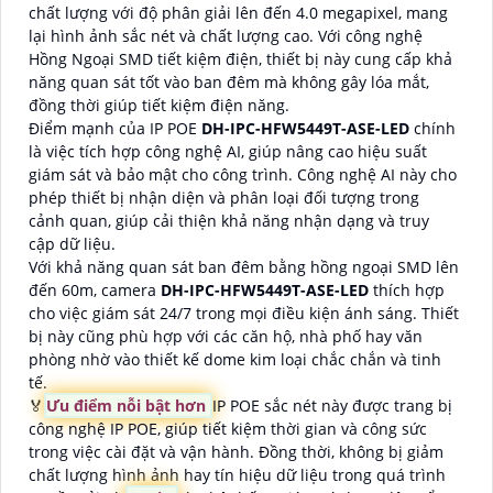
chất lượng với độ phân giải lên đến 4.0 megapixel, mang
lại hình ảnh sắc nét và chất lượng cao. Với công nghệ
Hồng Ngoại SMD tiết kiệm điện, thiết bị này cung cấp khả
năng quan sát tốt vào ban đêm mà không gây lóa mắt,
đồng thời giúp tiết kiệm điện năng.
Điểm mạnh của IP POE
DH-IPC-HFW5449T-ASE-LED
chính
là việc tích hợp công nghệ AI, giúp nâng cao hiệu suất
giám sát và bảo mật cho công trình. Công nghệ AI này cho
phép thiết bị nhận diện và phân loại đối tượng trong
cảnh quan, giúp cải thiện khả năng nhận dạng và truy
cập dữ liệu.
Với khả năng quan sát ban đêm bằng hồng ngoại SMD lên
đến 60m, camera
DH-IPC-HFW5449T-ASE-LED
thích hợp
cho việc giám sát 24/7 trong mọi điều kiện ánh sáng. Thiết
bị này cũng phù hợp với các căn hộ, nhà phố hay văn
phòng nhờ vào thiết kế dome kim loại chắc chắn và tinh
tế.
️🏅️
Ưu điểm nỗi bật hơn
IP POE sắc nét này được trang bị
công nghệ IP POE, giúp tiết kiệm thời gian và công sức
trong việc cài đặt và vận hành. Đồng thời, không bị giảm
chất lượng hình ảnh hay tín hiệu dữ liệu trong quá trình