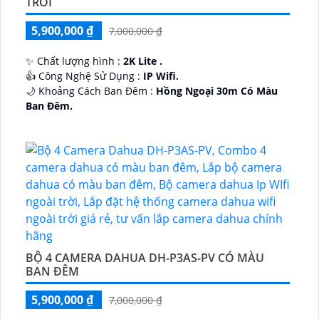
TRỜI
5,900,000 ₫
7,000,000 ₫
✨ Chất lượng hình :
2K Lite .
👍 Công Nghệ Sử Dụng :
IP Wifi.
🌙 Khoảng Cách Ban Đêm :
Hồng Ngoại 30m Có Màu
Ban Ðêm.
🕉️ Cấu Tạo Camera
IP67 xoay 360.
️📡 Ưu Điểm :
Thu Âm Và Loa.
BỘ 4 CAMERA DAHUA DH-P3AS-PV CÓ MÀU
BAN ĐÊM
5,900,000 ₫
7,000,000 ₫