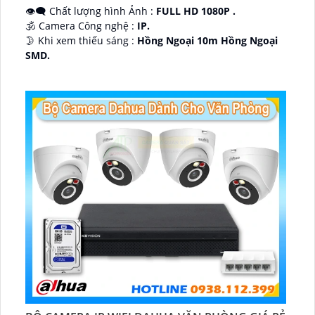
👁️‍🗨 Chất lượng hình Ảnh :
FULL HD 1080P .
🕉️ Camera Công nghệ :
IP.
🌛 Khi xem thiếu sáng :
Hồng Ngoại 10m Hồng Ngoại
SMD.
♊ Camera Thiết Kế
Dome Kim loại + Nhựa.
️💎 Chức Năng :
Thu Âm.