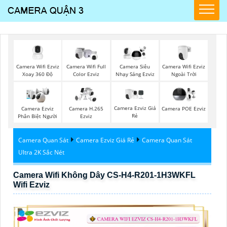
Camera Wifi Ezviz
Camera Wifi Ezviz
Camera Wifi Full
Camera Siêu
Xoay 360 Độ
Ngoài Trời
Color Ezviz
Nhạy Sáng Ezviz
Camera Ezviz Giá
Camera Ezviz
Camera H.265
Camera POE Ezviz
Rẻ
Phân Biệt Người
Ezviz
Camera Quan Sát
Camera Ezviz Giá Rẻ
Camera Quan Sát
Ultra 2K Sắc Nét
Camera Wifi Không Dây CS-H4-R201-1H3WKFL
Wifi Ezviz