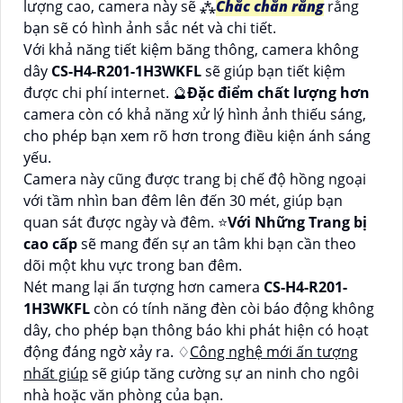
lượng cao, camera này sẽ ⁂
Chắc chắn rằng
rằng
bạn sẽ có hình ảnh sắc nét và chi tiết.
Với khả năng tiết kiệm băng thông, camera không
dây
CS-H4-R201-1H3WKFL
sẽ giúp bạn tiết kiệm
được chi phí internet. 🔮
Đặc điểm chất lượng hơn
camera còn có khả năng xử lý hình ảnh thiếu sáng,
cho phép bạn xem rõ hơn trong điều kiện ánh sáng
yếu.
Camera này cũng được trang bị chế độ hồng ngoại
với tầm nhìn ban đêm lên đến 30 mét, giúp bạn
quan sát được ngày và đêm. ⭐
Với Những Trang bị
cao cấp
sẽ mang đến sự an tâm khi bạn cần theo
dõi một khu vực trong ban đêm.
Nét mang lại ấn tượng hơn camera
CS-H4-R201-
1H3WKFL
còn có tính năng đèn còi báo động không
dây, cho phép bạn thông báo khi phát hiện có hoạt
động đáng ngờ xảy ra. ♢
Công nghệ mới ấn tượng
nhất giúp
sẽ giúp tăng cường sự an ninh cho ngôi
nhà hoặc văn phòng của bạn.