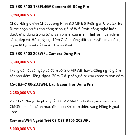
CS-EB8-R100-1K3FL4GA Camera 4G Dùng Pin
3,980,000 VNĐ
Chức Năng Chính Chất Lượng Hình 3.0 MP Độ Phân giải Ultra 2k lite
Được chọn nhiều cho công trình giá rẻ Wifi Ezviz công nghệ luôn
được ứng dụng trong từng sản phẩm của mình Hình ảnh ban đêm
sáng đẹp với Hồng Ngoại 10m Chất không đổi khi truyền qua công
nghệ IP kỹ thuật số Tại An Thành Phát
CS-EB3-R100-2C3WFL Camera Dùng Pin
3,300,000 VNĐ
Trong và nét cả ngày và đêm với 3.0 MP Wifi Ezviz Công nghệ giám
sát ban đêm Hồng Ngoại 20m Giải pháp giá rẻ cho camera ban đêm
CS-CB3-R100-2D2WFL Lắp Ngoài Trời Dùng Pin
2,250,000 VNĐ
Với Chức Năng Độ phân giải 2.0 MP Mượt hơn Progressive Scan
CMOS Thu hình ảnh màu đẹp hơn Khi xem thiếu sáng Hồng Ngoại
15m
Camera Wifi Ngoài Trời CS-CB8-R100-2C3WFL
5,000,000 VNĐ