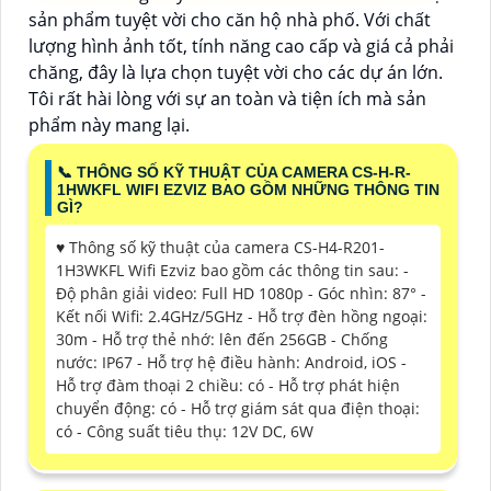
sản phẩm tuyệt vời cho căn hộ nhà phố. Với chất
lượng hình ảnh tốt, tính năng cao cấp và giá cả phải
chăng, đây là lựa chọn tuyệt vời cho các dự án lớn.
Tôi rất hài lòng với sự an toàn và tiện ích mà sản
phẩm này mang lại.
📞 THÔNG SỐ KỸ THUẬT CỦA CAMERA CS-H-R-
1HWKFL WIFI EZVIZ BAO GỒM NHỮNG THÔNG TIN
GÌ?
♥️ Thông số kỹ thuật của camera CS-H4-R201-
1H3WKFL Wifi Ezviz bao gồm các thông tin sau: -
Độ phân giải video: Full HD 1080p - Góc nhìn: 87° -
Kết nối Wifi: 2.4GHz/5GHz - Hỗ trợ đèn hồng ngoại:
30m - Hỗ trợ thẻ nhớ: lên đến 256GB - Chống
nước: IP67 - Hỗ trợ hệ điều hành: Android, iOS -
Hỗ trợ đàm thoại 2 chiều: có - Hỗ trợ phát hiện
chuyển động: có - Hỗ trợ giám sát qua điện thoại:
có - Công suất tiêu thụ: 12V DC, 6W