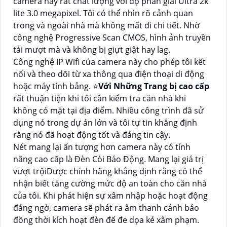
camera này rất chất lượng với độ phân giải Ultra 2k
lite 3.0 megapixel. Tôi có thể nhìn rõ cảnh quan
trong và ngoài nhà mà không mất đi chi tiết. Nhờ
công nghệ Progressive Scan CMOS, hình ảnh truyền
tải mượt mà và không bị giựt giật hay lag.
Công nghệ IP Wifi của camera này cho phép tôi kết
nối và theo dõi từ xa thông qua điện thoại di động
hoặc máy tính bảng. ⭐
Với Những Trang bị cao cấp
rất thuận tiện khi tôi cần kiểm tra căn nhà khi
không có mặt tại địa điểm. Nhiều công trình đã sử
dụng nó trong dự án lớn và tôi tự tin khẳng định
rằng nó đã hoạt động tốt và đáng tin cậy.
Nét mang lại ấn tượng hơn camera này có tính
năng cao cấp là Đèn Còi Báo Động. Mang lại giá trị
vượt trộiDược chính hãng khẳng định rằng có thể
nhận biết tăng cường mức độ an toàn cho căn nhà
của tôi. Khi phát hiện sự xâm nhập hoặc hoạt động
đáng ngờ, camera sẽ phát ra âm thanh cảnh báo
đồng thời kích hoạt đèn để đe dọa kẻ xâm phạm.