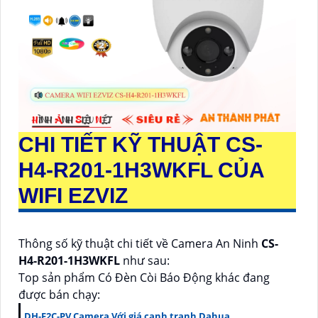
CHI TIẾT KỸ THUẬT
CS-
H4-R201-1H3WKFL
CỦA
WIFI EZVIZ
Thông số kỹ thuật chi tiết về Camera An Ninh
CS-
H4-R201-1H3WKFL
như sau:
Top sản phẩm Có Ðèn Còi Báo Động khác đang
được bán chạy:
DH-F2C-PV Camera Với giá cạnh tranh Dahua