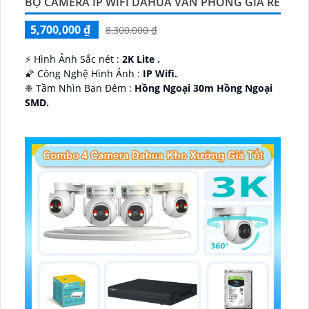
BỘ CAMERA IP WIFI DAHUA VĂN PHÒNG GIÁ RẺ
5,700,000 ₫
8,300,000 ₫
️⚡ Hình Ảnh Sắc nét :
2K Lite .
🌠 Công Nghệ Hình Ảnh :
IP Wifi.
❈ Tầm Nhìn Ban Đêm :
Hồng Ngoại 30m Hồng Ngoại
SMD.
🔩 Thiết Kế Camera
Dome Kim loại + Nhựa.
️✤ Khả Năng :
Thu Âm Và Loa.