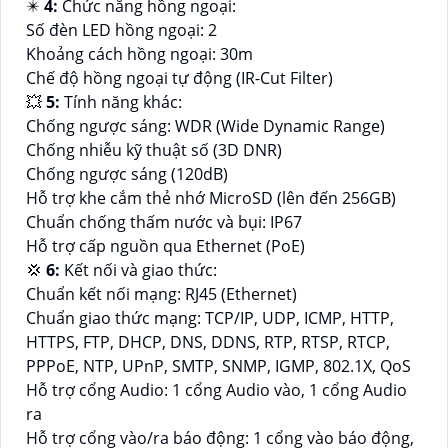
✴️
4:
Chức năng hồng ngoại:
Số đèn LED hồng ngoại: 2
Khoảng cách hồng ngoại: 30m
Chế độ hồng ngoại tự động (IR-Cut Filter)
💥
5:
Tính năng khác:
Chống ngược sáng: WDR (Wide Dynamic Range)
Chống nhiễu kỹ thuật số (3D DNR)
Chống ngược sáng (120dB)
Hỗ trợ khe cắm thẻ nhớ MicroSD (lên đến 256GB)
Chuẩn chống thấm nước và bụi: IP67
Hỗ trợ cấp nguồn qua Ethernet (PoE)
💢
6:
Kết nối và giao thức:
Chuẩn kết nối mạng: RJ45 (Ethernet)
Chuẩn giao thức mạng: TCP/IP, UDP, ICMP, HTTP,
HTTPS, FTP, DHCP, DNS, DDNS, RTP, RTSP, RTCP,
PPPoE, NTP, UPnP, SMTP, SNMP, IGMP, 802.1X, QoS
Hỗ trợ cổng Audio: 1 cổng Audio vào, 1 cổng Audio
ra
Hỗ trợ cổng vào/ra báo động: 1 cổng vào báo động,