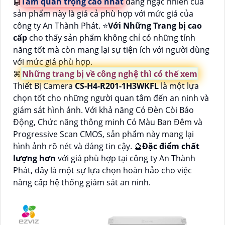
🤖️
Tầm quan trọng cao nhất
đáng ngạc nhiên của
sản phẩm này là giá cả phù hợp với mức giá của
công ty An Thành Phát. ⭐
Với Những Trang bị cao
cấp
cho thấy sản phẩm không chỉ có những tính
năng tốt mà còn mang lại sự tiện ích với người dùng
với mức giá phù hợp.
⌘
Những trang bị về công nghệ thì có thể xem
Thiết Bị Camera
CS-H4-R201-1H3WKFL
là một lựa
chọn tốt cho những người quan tâm đến an ninh và
giám sát hình ảnh. Với khả năng Có Ðèn Còi Báo
Động, Chức năng thông minh Có Màu Ban Ðêm và
Progressive Scan CMOS, sản phẩm này mang lại
hình ảnh rõ nét và đáng tin cậy. 🔮
Đặc điểm chất
lượng hơn
với giá phù hợp tại công ty An Thành
Phát, đây là một sự lựa chọn hoàn hảo cho việc
nâng cấp hệ thống giám sát an ninh.