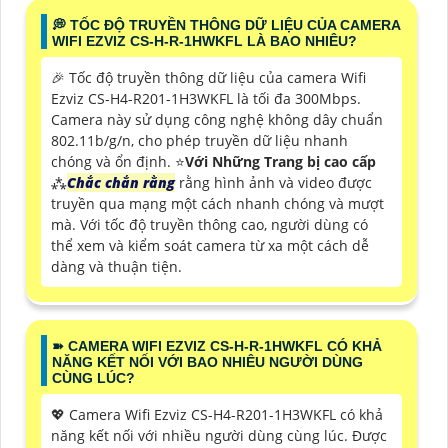
️💭 TỐC ĐỘ TRUYỀN THÔNG DỮ LIỆU CỦA CAMERA
WIFI EZVIZ CS-H-R-1HWKFL LÀ BAO NHIÊU?
️🎉 Tốc độ truyền thông dữ liệu của camera Wifi
Ezviz CS-H4-R201-1H3WKFL là tối đa 300Mbps.
Camera này sử dụng công nghệ không dây chuẩn
802.11b/g/n, cho phép truyền dữ liệu nhanh
chóng và ổn định. ⭐
Với Những Trang bị cao cấp
⁂
Chắc chắn rằng
rằng hình ảnh và video được
truyền qua mạng một cách nhanh chóng và mượt
mà. Với tốc độ truyền thông cao, người dùng có
thể xem và kiểm soát camera từ xa một cách dễ
dàng và thuận tiện.
➽ CAMERA WIFI EZVIZ CS-H-R-1HWKFL CÓ KHẢ
NĂNG KẾT NỐI VỚI BAO NHIÊU NGƯỜI DÙNG
CÙNG LÚC?
💖 Camera Wifi Ezviz CS-H4-R201-1H3WKFL có khả
năng kết nối với nhiều người dùng cùng lúc. Được