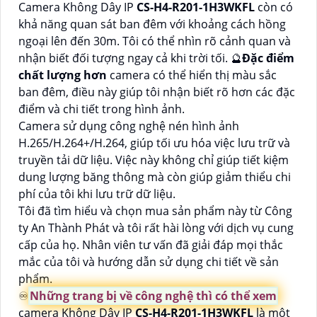
Camera Không Dây IP
CS-H4-R201-1H3WKFL
còn có
khả năng quan sát ban đêm với khoảng cách hồng
ngoại lên đến 30m. Tôi có thể nhìn rõ cảnh quan và
nhận biết đối tượng ngay cả khi trời tối. 🔮
Đặc điểm
chất lượng hơn
camera có thể hiển thị màu sắc
ban đêm, điều này giúp tôi nhận biết rõ hơn các đặc
điểm và chi tiết trong hình ảnh.
Camera sử dụng công nghệ nén hình ảnh
H.265/H.264+/H.264, giúp tối ưu hóa việc lưu trữ và
truyền tải dữ liệu. Việc này không chỉ giúp tiết kiệm
dung lượng băng thông mà còn giúp giảm thiểu chi
phí của tôi khi lưu trữ dữ liệu.
Tôi đã tìm hiểu và chọn mua sản phẩm này từ Công
ty An Thành Phát và tôi rất hài lòng với dịch vụ cung
cấp của họ. Nhân viên tư vấn đã giải đáp mọi thắc
mắc của tôi và hướng dẫn sử dụng chi tiết về sản
phẩm.
♾
Những trang bị về công nghệ thì có thể xem
camera Không Dây IP
CS-H4-R201-1H3WKFL
là một