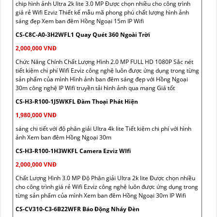
chip hình ảnh Ultra 2k lite 3.0 MP Được chọn nhiều cho công trình
giá rẻ Wifi Ezviz Thiết kế mẫu mã phong phú chất lượng hình ảnh
sáng đẹp Xem ban đêm Hồng Ngoại 15m IP Wifi
CS-C8C-A0-3H2WFL1 Quay Quét 360 Ngoài Trời
2,000,000 VNĐ
Chức Năng Chính Chất Lượng Hình 2.0 MP FULL HD 1080P Sắc nét
tiết kiệm chi phí Wifi Ezviz công nghệ luôn được ứng dụng trong từng
sản phẩm của mình Hình ảnh ban đêm sáng đẹp với Hồng Ngoại
30m công nghệ IP Wifi truyền tải hình ảnh qua mạng Giá tốt
CS-H3-R100-1J5WKFL Đàm Thoại Phát Hiện
1,980,000 VNĐ
sáng chi tiết với độ phân giải Ultra 4k lite Tiết kiệm chi phí với hình
ảnh Xem ban đêm Hồng Ngoại 30m
CS-H3-R100-1H3WKFL Camera Ezviz WIfi
2,000,000 VNĐ
Chất Lượng Hình 3.0 MP Độ Phân giải Ultra 2k lite Được chọn nhiều
cho công trình giá rẻ Wifi Ezviz công nghệ luôn được ứng dụng trong
từng sản phẩm của mình Xem ban đêm Hồng Ngoại 30m IP Wifi
CS-CV310-C3-6B22WFR Báo Động Nháy Đèn