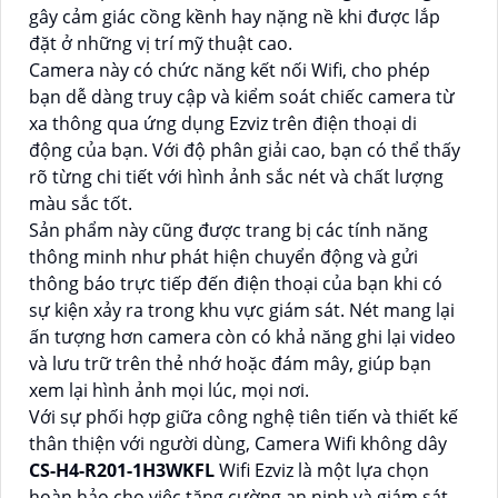
gây cảm giác cồng kềnh hay nặng nề khi được lắp
đặt ở những vị trí mỹ thuật cao.
Camera này có chức năng kết nối Wifi, cho phép
bạn dễ dàng truy cập và kiểm soát chiếc camera từ
xa thông qua ứng dụng Ezviz trên điện thoại di
động của bạn. Với độ phân giải cao, bạn có thể thấy
rõ từng chi tiết với hình ảnh sắc nét và chất lượng
màu sắc tốt.
Sản phẩm này cũng được trang bị các tính năng
thông minh như phát hiện chuyển động và gửi
thông báo trực tiếp đến điện thoại của bạn khi có
sự kiện xảy ra trong khu vực giám sát. Nét mang lại
ấn tượng hơn camera còn có khả năng ghi lại video
và lưu trữ trên thẻ nhớ hoặc đám mây, giúp bạn
xem lại hình ảnh mọi lúc, mọi nơi.
Với sự phối hợp giữa công nghệ tiên tiến và thiết kế
thân thiện với người dùng, Camera Wifi không dây
CS-H4-R201-1H3WKFL
Wifi Ezviz là một lựa chọn
hoàn hảo cho việc tăng cường an ninh và giám sát