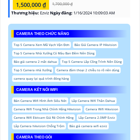
1,500,000 ₫
1,700,000 ₫
Thương hiệu:
Ezviz
Ngày đăng:
1/16/2024 10:09:03 AM
CAMERA THEO CHỨC NĂNG
Top 5 Camera Xem Mã Vạch Vận Đơn
Báo Giá Camera IP Hikvision
Top 5 Camera Nhà Xưởng Có Màu Ban Đêm Nên Dùng
Báo giá camera 2 mắt dahua
Top 5 Camera Lắp Công Trình Nên Dùng
Top 5 Camera nhà Xưởng
Camera đàm thoại 2 chiều to rõ nên dùng
camera quay lại quá trình đóng hàng
CAMERA KẾT NỐI WIFI
Bán Camera Wifi Hình Ảnh Siêu Nét
Lắp Camera Wifi Thân Dahua
Camera Wifi Trong Nhà Chính Hãng Hikvision
Camera Wifi Hikvision
Camera Wifi Ebitcam Giá Rẻ Chính Hãng
Lắp Camera 2.0MP Ezviz
Lắp Camera hikvision Chống Trộm
Báo giá camera wifi ezviz
CAMERA THEO GÓI