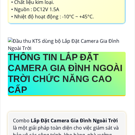
• Chất liệu kim loại.
• Nguồn : DC12V 1.5A
• Nhiệt độ hoạt động : -10°C ~ +45°C.
THÔNG TIN
LẮP ĐẶT
CAMERA GIA ĐÌNH NGOÀI
TRỜI
CHỨC NĂNG CAO
CẤP
Combo
Lắp Đặt Camera Gia Đình Ngoài Trời
là một giải pháp toàn diện cho việc giám sát và
bảo vệ các công trình, kho hàng, nhà xưởng