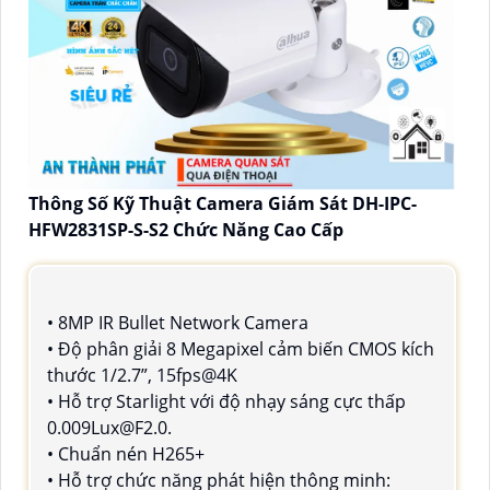
Thông Số Kỹ Thuật Camera Giám Sát DH-IPC-
HFW2831SP-S-S2 Chức Năng Cao Cấp
• 8MP IR Bullet Network Camera
• Độ phân giải 8 Megapixel cảm biến CMOS kích
thước 1/2.7”, 15fps@4K
• Hỗ trợ Starlight với độ nhạy sáng cực thấp
0.009Lux@F2.0.
• Chuẩn nén H265+
• Hỗ trợ chức năng phát hiện thông minh: