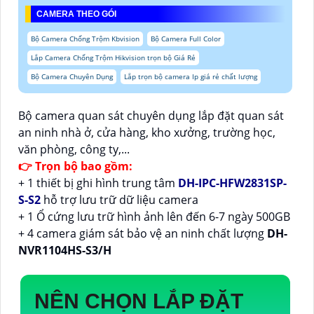
CAMERA THEO GÓI
Bộ Camera Chống Trộm Kbvision
Bộ Camera Full Color
Lắp Camera Chống Trộm Hikvision trọn bộ Giá Rẻ
Bộ Camera Chuyên Dụng
Lắp trọn bộ camera Ip giá rẻ chất lượng
Bộ camera quan sát chuyên dụng lắp đặt quan sát
an ninh nhà ở, cửa hàng, kho xưởng, trường học,
văn phòng, công ty,...
👉 Trọn bộ bao gồm:
+ 1 thiết bị ghi hình trung tâm
DH-IPC-HFW2831SP-
S-S2
hỗ trợ lưu trữ dữ liệu camera
+ 1 Ổ cứng lưu trữ hình ảnh lên đến 6-7 ngày 500GB
+ 4 camera giám sát bảo vệ an ninh chất lượng
DH-
NVR1104HS-S3/H
NÊN CHỌN
LẮP ĐẶT