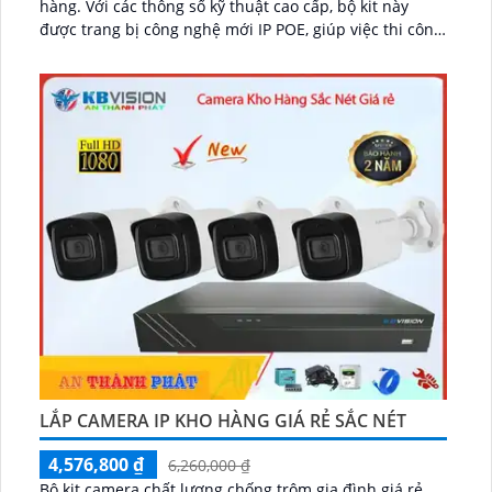
hàng. Với các thông số kỹ thuật cao cấp, bộ kit này
được trang bị công nghệ mới IP POE, giúp việc thi công
trở nên dễ dàng hơn bao giờ hết...
LẮP CAMERA IP KHO HÀNG GIÁ RẺ SẮC NÉT
4,576,800 ₫
6,260,000 ₫
Bộ kit camera chất lượng chống trộm gia đình giá rẻ