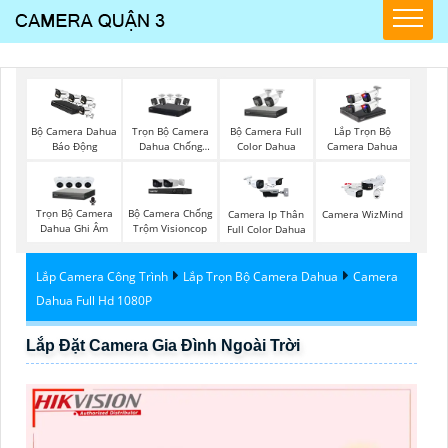
Trọn Bộ Camera
Bộ Camera Full
Bộ Camera Dahua
Lắp Trọn Bộ
Dahua Chống
Color Dahua
Báo Động
Camera Dahua
Trộm
Trọn Bộ Camera
Bộ Camera Chống
Camera Ip Thân
Camera WizMind
Dahua Ghi Âm
Trộm Visioncop
Full Color Dahua
Lắp Camera Công Trình
Lắp Trọn Bộ Camera Dahua
Camera
Dahua Full Hd 1080P
Lắp Đặt Camera Gia Đình Ngoài Trời