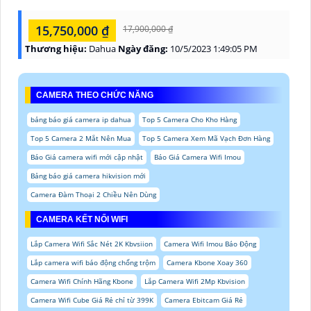
15,750,000 ₫
17,900,000 ₫
Thương hiệu:
Dahua
Ngày đăng:
10/5/2023 1:49:05 PM
CAMERA THEO CHỨC NĂNG
bảng báo giá camera ip dahua
Top 5 Camera Cho Kho Hàng
Top 5 Camera 2 Mắt Nên Mua
Top 5 Camera Xem Mã Vạch Đơn Hàng
Báo Giá camera wifi mới cập nhật
Báo Giá Camera Wifi Imou
Bảng báo giá camera hikvision mới
Camera Đàm Thoại 2 Chiều Nên Dùng
CAMERA KẾT NỐI WIFI
Lắp Camera Wifi Sắc Nét 2K Kbvsiion
Camera Wifi Imou Báo Động
Lắp camera wifi báo động chống trộm
Camera Kbone Xoay 360
Camera Wifi Chính Hãng Kbone
Lắp Camera Wifi 2Mp Kbvision
Camera Wifi Cube Giá Rẻ chỉ từ 399K
Camera Ebitcam Giá Rẻ