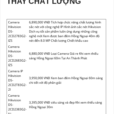
THAY CHẤT LƯỢNG
Camera
6,890,000 VNĐ Tích hợp chức năng chất lượng hình
Hikvision
sắc nét với công nghệ IP Hình ảnh sắc nét Hikvision
DS-
Dịch vụ tốt sản phẩm luôn ứng dụng những công
2CD2783G2-
nghệ mới Xem được ban đêm Hồng Ngoại 40m độ
IZS
nét đến 8.0 MP Chất lượng Chiết khấu cao
Camera
Hikvision
6,880,000 VNĐ Loại Camera Giá re Khi xem thiếu
DS-
sáng Hồng Ngoại 60m Tại An Thành Phát
2CD2683G2-
IZS
Camera IP
Hikvision
3,950,000 VNĐ Xem ban đêm Hồng Ngoại 60m sáng
DS-
chi tiết với độ phân giải
2CD2T83G2-
2I
Camera
Hikvision
3,395,000 VNĐ siêu sáng và đẹp Khi xem thiếu sáng
DS-
Hồng Ngoại 30m
2CD2383G2-
IU