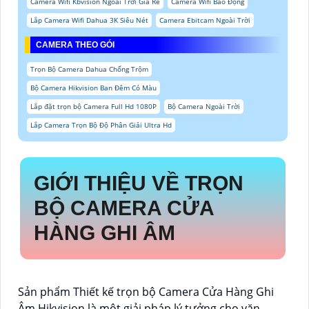
Camera Wifi Kbvision Ngoài Trời Giá Rẻ
Camera Wifi Báo Động
Lắp Camera Wifi Dahua 3K Siêu Nét
Camera Ebitcam Ngoài Trời
CAMERA THEO GÓI
Trọn Bộ Camera Dahua Chống Trộm
Bộ Camera Hikvision Ban Đêm Có Màu
Lắp đặt trọn bộ Camera Full Hd 1080P
Bộ Camera Ngoài Trời
Lắp Camera Trọn Bộ Độ Phân Giải Ultra Hd
GIỚI THIỆU VỀ
TRỌN
BỘ CAMERA CỬA
HÀNG GHI ÂM
Sản phẩm Thiết kế trọn bộ Camera Cửa Hàng Ghi
Âm Hikvision là một giải pháp lý tưởng cho văn