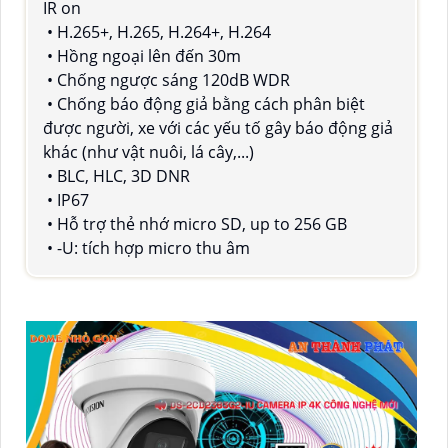
IR on
• H.265+, H.265, H.264+, H.264
• Hồng ngoại lên đến 30m
• Chống ngược sáng 120dB WDR
• Chống báo động giả bằng cách phân biệt
được người, xe với các yếu tố gây báo động giả
khác (như vật nuôi, lá cây,...)
• BLC, HLC, 3D DNR
• IP67
• Hỗ trợ thẻ nhớ micro SD, up to 256 GB
• -U: tích hợp micro thu âm