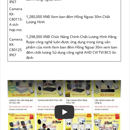
IP67
Camera
KX-
1,280,000 VNĐ Xem ban đêm Hồng Ngoại 30m Chất
C8011S-
Lượng Hình
A tích
hợp mic
1,298,000 VNĐ Chức Năng Chính Chất Lượng Hình Hãng
Camera
Ruijie công nghệ luôn được ứng dụng trong từng sản
KX-
phẩm của minh Xem ban đêm Hồng Ngoại 30m xem ban
C8012S
đêm chất lượng Sử dụng công nghệ AHD CVI TVI BCS ổn
IP67
định