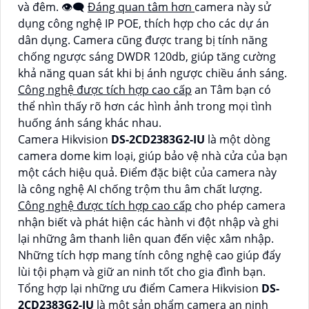
và đêm. 👁️‍🗨
Đáng quan tâm hơn
camera này sử
dụng công nghệ IP POE, thích hợp cho các dự án
dân dụng. Camera cũng được trang bị tính năng
chống ngược sáng DWDR 120db, giúp tăng cường
khả năng quan sát khi bị ánh ngược chiều ánh sáng.
Công nghệ được tích hợp cao cấp
an Tâm bạn có
thể nhìn thấy rõ hơn các hình ảnh trong mọi tình
huống ánh sáng khác nhau.
Camera Hikvision
DS-2CD2383G2-IU
là một dòng
camera dome kim loại, giúp bảo vệ nhà cửa của bạn
một cách hiệu quả. Điểm đặc biệt của camera này
là công nghệ AI chống trộm thu âm chất lượng.
Công nghệ được tích hợp cao cấp
cho phép camera
nhận biết và phát hiện các hành vi đột nhập và ghi
lại những âm thanh liên quan đến việc xâm nhập.
Những tích hợp mang tính công nghệ cao giúp đẩy
lùi tội phạm và giữ an ninh tốt cho gia đình bạn.
Tổng hợp lại những ưu điểm Camera Hikvision
DS-
2CD2383G2-IU
là một sản phẩm camera an ninh