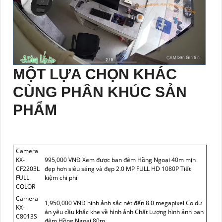
MỘT LỰA CHỌN KHÁC
CÙNG PHÂN KHÚC SẢN
PHẨM
Camera
KX-
995,000 VNĐ Xem được ban đêm Hồng Ngoại 40m mịn
CF2203L
đẹp hơn siêu sáng và đẹp 2.0 MP FULL HD 1080P Tiết
FULL
kiệm chi phí
COLOR
Camera
1,950,000 VNĐ hình ảnh sắc nét đến 8.0 megapixel Co dự
KX-
án yêu cầu khắc khe về hình ảnh Chất Lượng hình ảnh ban
C8013S
đêm Hồng Ngoại 80m