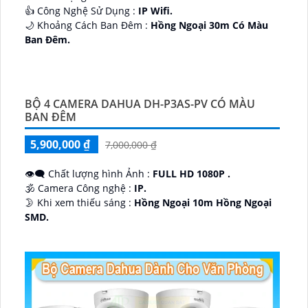
👍 Công Nghệ Sử Dụng :
IP Wifi.
🌙 Khoảng Cách Ban Đêm :
Hồng Ngoại 30m Có Màu
Ban Ðêm.
🕉️ Cấu Tạo Camera
IP67 xoay 360.
️📡 Ưu Điểm :
Thu Âm Và Loa.
BỘ 4 CAMERA DAHUA DH-P3AS-PV CÓ MÀU
BAN ĐÊM
5,900,000 ₫
7,000,000 ₫
👁️‍🗨 Chất lượng hình Ảnh :
FULL HD 1080P .
🕉️ Camera Công nghệ :
IP.
🌛 Khi xem thiếu sáng :
Hồng Ngoại 10m Hồng Ngoại
SMD.
♊ Camera Thiết Kế
Dome Kim loại + Nhựa.
️💎 Chức Năng :
Thu Âm.