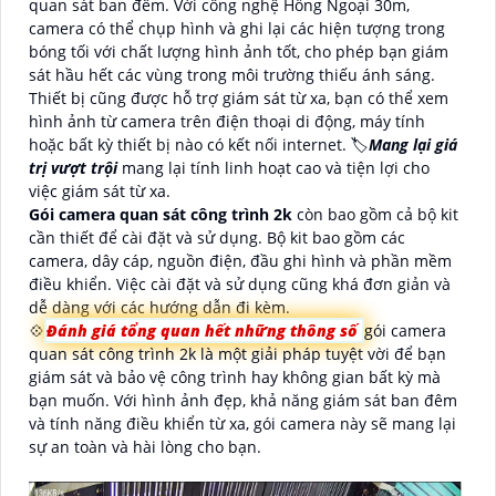
quan sát ban đêm. Với công nghệ Hồng Ngoại 30m,
camera có thể chụp hình và ghi lại các hiện tượng trong
bóng tối với chất lượng hình ảnh tốt, cho phép bạn giám
sát hầu hết các vùng trong môi trường thiếu ánh sáng.
Thiết bị cũng được hỗ trợ giám sát từ xa, bạn có thể xem
hình ảnh từ camera trên điện thoại di động, máy tính
hoặc bất kỳ thiết bị nào có kết nối internet. 🏷
Mang lại giá
trị vượt trội
mang lại tính linh hoạt cao và tiện lợi cho
việc giám sát từ xa.
Gói camera quan sát công trình 2k
còn bao gồm cả bộ kit
cần thiết để cài đặt và sử dụng. Bộ kit bao gồm các
camera, dây cáp, nguồn điện, đầu ghi hình và phần mềm
điều khiển. Việc cài đặt và sử dụng cũng khá đơn giản và
dễ dàng với các hướng dẫn đi kèm.
💠
Đánh giá tổng quan hết những thông số
gói camera
quan sát công trình 2k là một giải pháp tuyệt vời để bạn
giám sát và bảo vệ công trình hay không gian bất kỳ mà
bạn muốn. Với hình ảnh đẹp, khả năng giám sát ban đêm
và tính năng điều khiển từ xa, gói camera này sẽ mang lại
sự an toàn và hài lòng cho bạn.