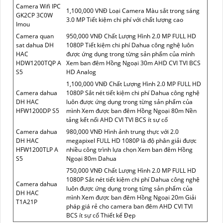
Camera Wifi IPC
1,100,000 VNĐ Loại Camera Màu sắt trong sáng
GK2CP 3C0W
3.0 MP Tiết kiệm chi phí với chất lượng cao
Imou
Camera quan
950,000 VNĐ Chất Lượng Hình 2.0 MP FULL HD
sat dahua DH
1080P Tiết kiệm chi phí Dahua công nghệ luôn
HAC
được ứng dụng trong từng sản phẩm của mình
HDW1200TQP A
Xem ban đêm Hồng Ngoại 30m AHD CVI TVI BCS
S5
HD Analog
1,100,000 VNĐ Chất Lượng Hình 2.0 MP FULL HD
Camera dahua
1080P Sắt nét tiết kiệm chi phí Dahua công nghệ
DH HAC
luôn được ứng dụng trong từng sản phẩm của
HFW1200DP S5
mình Xem được ban đêm Hồng Ngoại 80m Nền
tảng kết nối AHD CVI TVI BCS ít sự cố
Camera dahua
980,000 VNĐ Hình ảnh trung thực với 2.0
DH HAC
megapixel FULL HD 1080P là độ phân giải được
HFW1200TLP A
nhiều công trình lựa chọn Xem ban đêm Hồng
S5
Ngoại 80m Dahua
750,000 VNĐ Chất Lượng Hình 2.0 MP FULL HD
1080P Sắt nét tiết kiệm chi phí Dahua công nghệ
Camera dahua
luôn được ứng dụng trong từng sản phẩm của
DH HAC
mình Xem được ban đêm Hồng Ngoại 20m Giải
T1A21P
pháp giá rẻ cho camera ban đêm AHD CVI TVI
BCS ít sự cố Thiết kế Đẹp