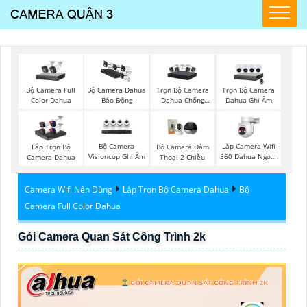
Bộ Camera Full
Trọn Bộ Camera
Trọn Bộ Camera
Bộ Camera Dahua
Color Dahua
Dahua Chống
Dahua Ghi Âm
Báo Động
Trộm
Bộ Camera
Lắp Camera Wifi
Lắp Trọn Bộ
Bộ Camera Đàm
Visioncop Ghi Âm
360 Dahua Ngoài
Camera Dahua
Thoại 2 Chiều
Trời
Camera Wifi Nên Dùng
Lắp Trọn Bộ Camera Dahua
Bộ
Camera Full Color Dahua
Gói Camera Quan Sát Công Trình 2k