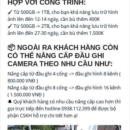
HỢP VỚI CÔNG TRÌNH:
🖌 Từ 500GB -> 1TB, cho bạn khả năng lưu trữ hình
ảnh lên đến 12-14 ngày, cần bù thêm 400K
🖌 Từ 500GB -> 2TB, cho bạn khả năng lưu trữ hình
ảnh lên đến 27-30 ngày, cần bù thêm 1.500K
📦 NGOÀI RA KHÁCH HÀNG CÒN
CÓ THỂ NÂNG CẤP ĐẦU GHI
CAMERA THEO NHU CẦU NHƯ:
Nâng cấp từ đầu ghi 4 cổng --> đầu ghi hình 8 kênh (
800.000 VNĐ )
Nâng cấp từ đầu ghi 8 cổng --> đầu ghi hình 16 kênh
( 1.500.000 VNĐ )
🔔 Quý khách hàng có nhu cầu nâng cấp cao hơn thì
gọi trực tiếp đến hotline 0938.112.399 để được bộ
phận CSKH hỗ trợ chi tiết hơn ạ!