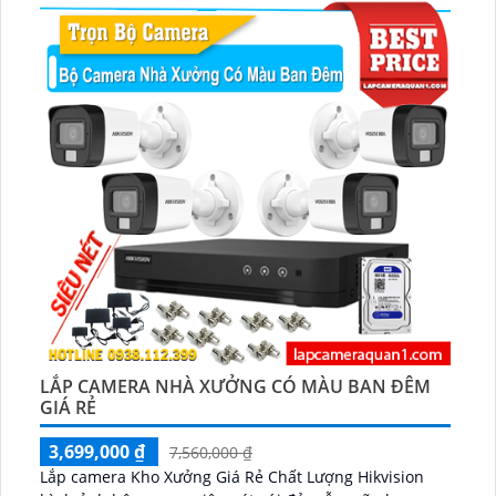
và phát lại âm thanh một cách rõ ràng trong mọi tình
huống...
LẮP CAMERA NHÀ XƯỞNG CÓ MÀU BAN ĐÊM
GIÁ RẺ
3,699,000 ₫
7,560,000 ₫
Lắp camera Kho Xưởng Giá Rẻ Chất Lượng Hikvision