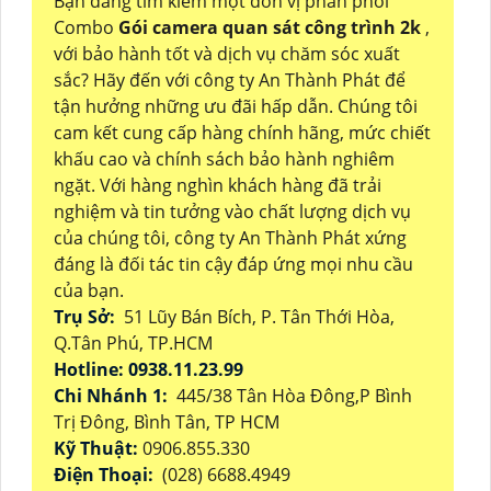
Bạn đang tìm kiếm một đơn vị phân phối
Combo
Gói camera quan sát công trình 2k
,
với bảo hành tốt và dịch vụ chăm sóc xuất
sắc? Hãy đến với công ty An Thành Phát để
tận hưởng những ưu đãi hấp dẫn. Chúng tôi
cam kết cung cấp hàng chính hãng, mức chiết
khấu cao và chính sách bảo hành nghiêm
ngặt. Với hàng nghìn khách hàng đã trải
nghiệm và tin tưởng vào chất lượng dịch vụ
của chúng tôi, công ty An Thành Phát xứng
đáng là đối tác tin cậy đáp ứng mọi nhu cầu
của bạn.
Trụ Sở:
51 Lũy Bán Bích, P. Tân Thới Hòa,
Q.Tân Phú, TP.HCM
Hotline: 0938.11.23.99
Chi Nhánh 1:
445/38 Tân Hòa Đông,P Bình
Trị Đông, Bình Tân, TP HCM
Kỹ Thuật:
0906.855.330
Điện Thoại:
(028) 6688.4949