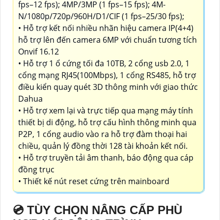
fps–12 fps); 4MP/3MP (1 fps–15 fps); 4M-
N/1080p/720p/960H/D1/CIF (1 fps–25/30 fps);
• Hỗ trợ kết nối nhiều nhãn hiệu camera IP(4+4)
hỗ trợ lên đến camera 6MP với chuẩn tương tích
Onvif 16.12
• Hỗ trợ 1 ổ cứng tối đa 10TB, 2 cổng usb 2.0, 1
cổng mạng RJ45(100Mbps), 1 cổng RS485, hỗ trợ
điều kiển quay quét 3D thông minh với giao thức
Dahua
• Hỗ trợ xem lại và trực tiếp qua mạng máy tính
thiết bị di động, hỗ trợ cấu hình thông minh qua
P2P, 1 cổng audio vào ra hỗ trợ đàm thoại hai
chiều, quản lý đồng thời 128 tài khoản kết nối.
• Hỗ trợ truyền tải âm thanh, báo động qua cáp
đồng trục
• Thiết kế nút reset cứng trên mainboard
💿 TÙY CHỌN NÂNG CẤP PHÙ