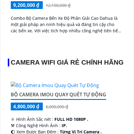
9,200,000 ₫
12,100,000 ₫
Combo Bộ Camera Bến Xe Độ Phân Giải Cao Dahua là
một giải pháp an ninh hiệu quả và đáng tin cậy cho
các bến xe. Với việc tích hợp nhiều công nghệ tiên tiến,
bộ camera này đảm bảo cung cấp thông tin chi tiết và
chất lượng hình ảnh cao...
CAMERA WIFI GIÁ RẺ CHÍNH HÃNG
BỘ CAMERA IMOU QUAY QUÉT TỰ ĐỘNG
4,800,000 ₫
6,000,000 ₫
🔆 Hình Ảnh Sắc nét :
FULL HD 1080P .
⚒ Công Nghệ Hình Ảnh :
IP.
🌔 Xem Được Ban Đêm :
Từng Vị Trí Camera .