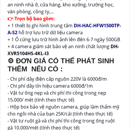
an ninh nhà ở, cửa hàng, kho xưởng, trường học,
văn phòng, công ty,...
👉 Trọn bộ bao gồm:
+ 1 thiết bị ghi hình trung tâm
DH-HAC-HFW1500TP-
A-S2
hỗ trợ lưu trữ dữ liệu camera
+ 1 Ổ cứng lưu trữ hình ảnh lên đến 6-7 ngày 500GB
+ 4 camera giám sát bảo vệ an ninh chất lượng
DH-
XVR5104HS-4KL-I3
⚙ ĐƠN GIÁ CÓ THỂ PHÁT SINH
THÊM NẾU CÓ :
- Chi phí dây điện cấp nguồn 220V là 6000đ/m
- Chi phí dây tín hiệu camera 6000đ/1m
- Vật tư ống nẹp và chi phí thi công trong nẹp
15.000/ mét (tính theo thực tế)
- Hộp box bảo vệ nguồn camera, giúp làm thẩm mỹ
cho ngôi nhà của bạn 25K/cái (tính theo thực tế)
- Vật tư ruột gà và chi phí thi công trong ống ruột
gà 10.000/mét (tính theo thực tế)