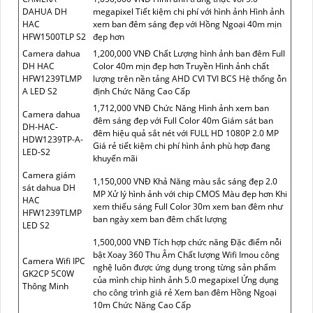
DAHUA DH
megapixel Tiết kiệm chi phí với hình ảnh Hình ảnh
HAC
xem ban đêm sáng đẹp với Hồng Ngoại 40m mịn
HFW1500TLP S2
đẹp hơn
Camera dahua
1,200,000 VNĐ Chất Lượng hình ảnh ban đêm Full
DH HAC
Color 40m mịn đẹp hơn Truyền Hình ảnh chất
HFW1239TLMP
lượng trên nền tảng AHD CVI TVI BCS Hệ thống ỗn
A LED S2
định Chức Năng Cao Cấp
1,712,000 VNĐ Chức Năng Hình ảnh xem ban
Camera dahua
đêm sáng đẹp với Full Color 40m Giám sát ban
DH-HAC-
đêm hiệu quả sắt nét với FULL HD 1080P 2.0 MP
HDW1239TP-A-
Giá rẻ tiết kiệm chi phí hình ảnh phù hợp đang
LED-S2
khuyến mãi
Camera giám
1,150,000 VNĐ Khả Năng màu sắc sáng đẹp 2.0
sát dahua DH
MP Xử lý hình ảnh với chip CMOS Màu đẹp hơn Khi
HAC
xem thiếu sáng Full Color 30m xem ban đêm như
HFW1239TLMP
ban ngày xem ban đêm chất lượng
LED S2
1,500,000 VNĐ Tích hợp chức năng Đặc điểm nỗi
bật Xoay 360 Thu Âm Chất lượng Wifi Imou công
Camera Wifi IPC
nghệ luôn được ứng dụng trong từng sản phẩm
GK2CP 5C0W
của mình chip hình ảnh 5.0 megapixel Ứng dụng
Thông Minh
cho công trình giá rẻ Xem ban đêm Hồng Ngoại
10m Chức Năng Cao Cấp