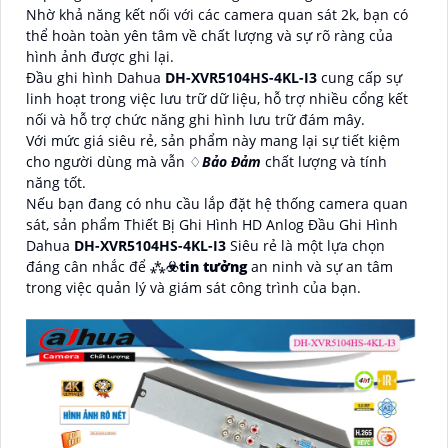
Nhờ khả năng kết nối với các camera quan sát 2k, bạn có
thể hoàn toàn yên tâm về chất lượng và sự rõ ràng của
hình ảnh được ghi lại.
Đầu ghi hình Dahua
DH-XVR5104HS-4KL-I3
cung cấp sự
linh hoạt trong việc lưu trữ dữ liệu, hỗ trợ nhiều cổng kết
nối và hỗ trợ chức năng ghi hình lưu trữ đám mây.
Với mức giá siêu rẻ, sản phẩm này mang lại sự tiết kiệm
cho người dùng mà vẫn ♢
Bảo Đảm
chất lượng và tính
năng tốt.
Nếu bạn đang có nhu cầu lắp đặt hệ thống camera quan
sát, sản phẩm Thiết Bị Ghi Hình HD Anlog Đầu Ghi Hình
Dahua
DH-XVR5104HS-4KL-I3
Siêu rẻ là một lựa chọn
đáng cân nhắc để ⁂
☣️
tin tưởng
an ninh và sự an tâm
trong việc quản lý và giám sát công trình của bạn.