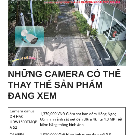
NHỮNG CAMERA CÓ THỂ
THAY THẾ SẢN PHẨM
ĐANG XEM
Camera dahua
1,370,000 VNĐ Giám sát ban đêm Hồng Ngoại
DH HAC
60m hình ảnh sắt nét đến Ultra 4k lite 4.0 MP Tiết
HDW1500TMQP
kiệm băng thông hình ảnh
A S2
CAMERA
1,050,000 VNĐ Hình ảnh trung thực với 5.0