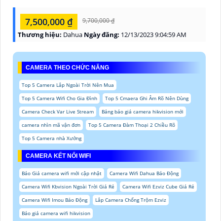
7,500,000 ₫
9,700,000 ₫
Thương hiệu:
Dahua
Ngày đăng:
12/13/2023 9:04:59 AM
CAMERA THEO CHỨC NĂNG
Top 5 Camera Lắp Ngoài Trời Nên Mua
Top 5 Camera Wifi Cho Gia Đình
Top 5 Cmaera Ghi Âm Rõ Nên Dùng
Camera Check Var Live Stream
Bảng báo giá camera hikvision mới
camera nhìn mã vận đơn
Top 5 Camera Đàm Thoại 2 Chiều Rõ
Top 5 Camera nhà Xưởng
CAMERA KẾT NỐI WIFI
Báo Giá camera wifi mới cập nhật
Camera Wifi Dahua Báo Động
Camera Wifi Kbvision Ngoài Trời Giá Rẻ
Camera Wifi Ezviz Cube Giá Rẻ
Camera Wifi Imou Báo Động
Lắp Camera Chống Trộm Ezviz
Báo giá camera wifi hikvision