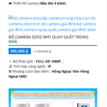
👑 Thiết Kế Camera
Đầu Ghi 4 kênh.
️🔮 Đặt Điểm :
Công Nghệ AI.
BỘ CAMERA EZVIZ WIFI QUAY QUÉT TRONG
NHÀ
900,000 ₫
1,100,000 ₫
🔅 Độ Phân giải :
FULL HD 1080P .
🕉️ Tích hợp công nghệ :
IP.
❂ Khoảng Cách Ban Đêm :
Hồng Ngoại 10m Hồng
Ngoại SMD.
🛡 Mẫu Camera
Dome Kim loại + Nhựa.
️📢 Ưu Điểm :
Thu Âm.