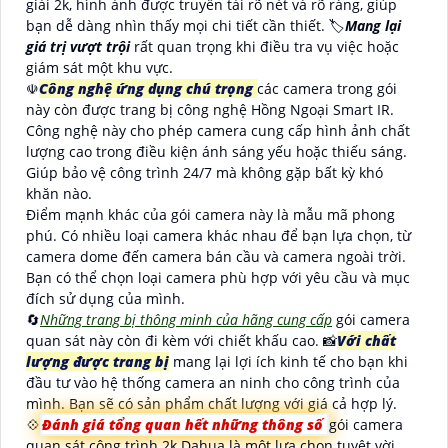
giải 2k, hình ảnh được truyền tải rõ nét và rõ ràng, giúp
bạn dễ dàng nhìn thấy mọi chi tiết cần thiết. 🏷
Mang lại
giá trị vượt trội
rất quan trọng khi điều tra vụ việc hoặc
giám sát một khu vực.
☫
Công nghệ ứng dụng chú trọng
các camera trong gói
này còn được trang bị công nghệ Hồng Ngoại Smart IR.
Công nghệ này cho phép camera cung cấp hình ảnh chất
lượng cao trong điều kiện ánh sáng yếu hoặc thiếu sáng.
Giúp bảo vệ công trình 24/7 mà không gặp bất kỳ khó
khăn nào.
Điểm mạnh khác của gói camera này là mẫu mã phong
phú. Có nhiều loại camera khác nhau để bạn lựa chọn, từ
camera dome đến camera bán cầu và camera ngoài trời.
Bạn có thể chọn loại camera phù hợp với yêu cầu và mục
đích sử dụng của mình.
🔄
Những trang bị thông minh của hãng cung cấp
gói camera
quan sát này còn đi kèm với chiết khấu cao. 📸
Với chất
lượng được trang bị
mang lại lợi ích kinh tế cho bạn khi
đầu tư vào hệ thống camera an ninh cho công trình của
mình. Bạn sẽ có sản phẩm chất lượng với giá cả hợp lý.
💠
Đánh giá tổng quan hết những thông số
gói camera
quan sát công trình 2k Dahua là một lựa chọn tuyệt vời