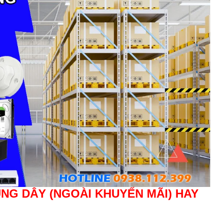
ỤNG DÂY (NGOÀI KHUYẾN MÃI) HAY