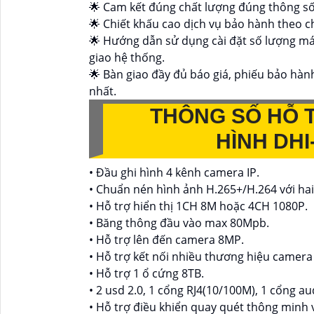
🌟 Cam kết đúng chất lượng đúng thông s
🌟 Chiết khấu cao dịch vụ bảo hành theo c
🌟 Hướng dẫn sử dụng cài đặt số lượng máy
giao hệ thống.
🌟 Bàn giao đầy đủ báo giá, phiếu bảo hà
nhất.
THÔNG SỐ HỖ 
HÌNH DHI
• Đầu ghi hình 4 kênh camera IP.
• Chuẩn nén hình ảnh H.265+/H.264 với hai 
• Hỗ trợ hiển thị 1CH 8M hoặc 4CH 1080P.
• Băng thông đầu vào max 80Mpb.
• Hỗ trợ lên đến camera 8MP.
• Hỗ trợ kết nối nhiều thương hiệu camera 
• Hỗ trợ 1 ổ cứng 8TB.
• 2 usd 2.0, 1 cổng RJ4(10/100M), 1 cổng au
• Hỗ trợ điều khiển quay quét thông minh 