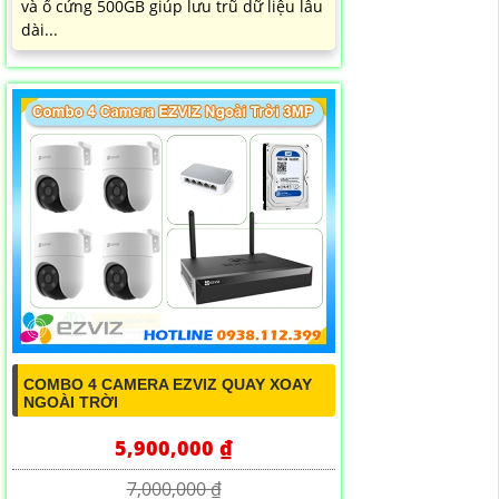
và ổ cứng 500GB giúp lưu trũ dữ liệu lâu
dài...
COMBO 4 CAMERA EZVIZ QUAY XOAY
NGOÀI TRỜI
5,900,000 ₫
7,000,000 ₫