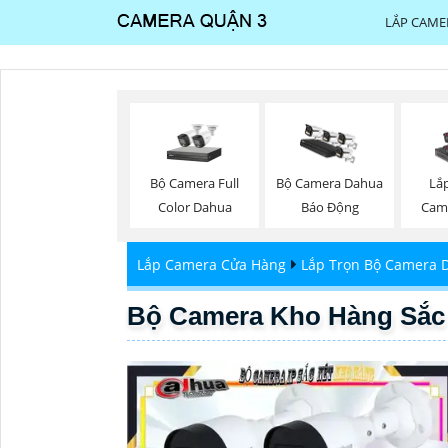
LẮP CAME
Bộ Camera Full
Bộ Camera Dahua
Lắ
Color Dahua
Báo Động
Cam
Lắp Camera Cửa Hàng
Lắp Trọn Bộ Camera 
Bộ Camera Kho Hàng Sắc N