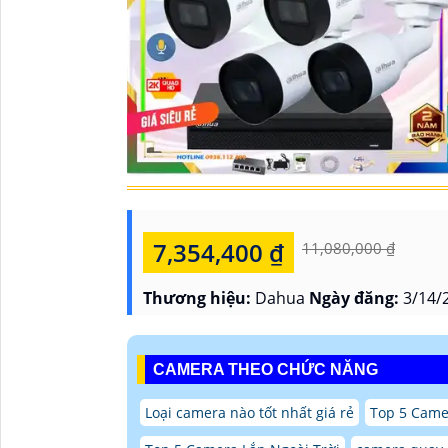
7,354,400 ₫
11,080,000 ₫
Thương hiệu:
Dahua
Ngày đăng:
3/14/
CAMERA THEO CHỨC NĂNG
Loại camera nào tốt nhất giá rẻ
Top 5 Came