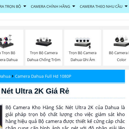
RA TRỌN BỘ
CAMERA CHÍNH HÃNG
CAMERA THEO NHU CẦU
Trọn Bộ Camera
Trọn Bộ Camera
Bộ Camera F
p Trọn Bộ
Dahua Chống Trộm
Dahua Ghi Âm
Color
era Dahua
Dahua
Camera Dahua Full Hd 1080P
ét Ultra 2K Giá Rẻ
Bộ Camera Kho Hàng Sắc Nét Ultra 2K của Dahua là
giải pháp trọn bộ chất lượng cho việc giám sát kho
hàng hiệu quả Bộ camera được thiết kế cứng cáp chắc
chắn cung cấp hình ảnh sắc nét với độ phân giải lên