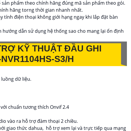
ố sản phẩm theo chính hãng đúng mã sản phẩm theo gói.
hính hãng torng thời gian nhanh nhất.
 tính điện thoại không giới hạng ngay khi lắp đặt bàn
nh hướng dẫn sử dụng hệ thống sao cho mang lại ổn định
TRỢ KỸ THUẬT ĐẦU GHI
-NVR1104HS-S3/H
luồng dữ liệu.
với chuẩn tương thích Onvif 2.4
dio vào ra hỗ trợ đàm thoại 2 chiều.
với giao thức dahua, hỗ trợ xem lại và trực tiếp qua mạng