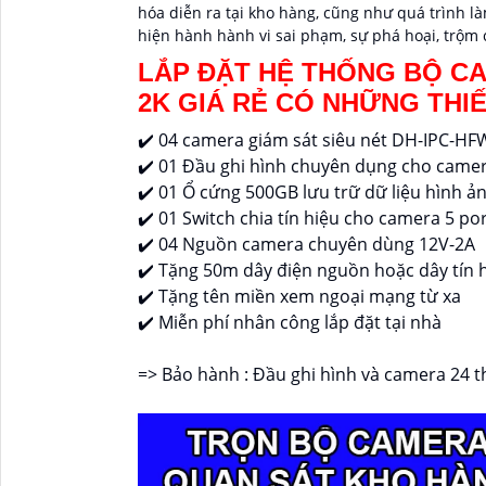
hóa diễn ra tại kho hàng, cũng như quá trình làm
hiện hành hành vi sai phạm, sự phá hoại, trộm c
LẮP ĐẶT HỆ THỐNG BỘ C
2K GIÁ RẺ CÓ NHỮNG THIẾ
✔️ 04 camera giám sát siêu nét DH-IPC-H
✔️ 01 Đầu ghi hình chuyên dụng cho cam
✔️ 01 Ổ cứng 500GB lưu trữ dữ liệu hình ản
✔️ 01 Switch chia tín hiệu cho camera 5 p
✔️ 04 Nguồn camera chuyên dùng 12V-2A
✔️ Tặng 50m dây điện nguồn hoặc dây tín 
✔️ Tặng tên miền xem ngoại mạng từ xa
✔️ Miễn phí nhân công lắp đặt tại nhà
=> Bảo hành : Đầu ghi hình và camera 24 