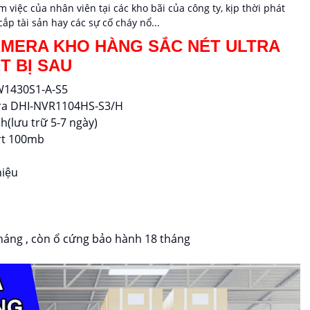
 việc của nhân viên tại các kho bãi của công ty, kịp thời phát
ắp tài sản hay các sự cố cháy nổ...
AMERA KHO HÀNG SẮC NÉT ULTRA
T BỊ SAU
FW1430S1-A-S5
era DHI-NVR1104HS-S3/H
h(lưu trữ 5-7 ngày)
ort 100mb
hiệu
tháng , còn ổ cứng bảo hành 18 tháng