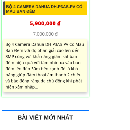
BỘ 4 CAMERA DAHUA DH-P3AS-PV CÓ
MÀU BAN ĐÊM
5,900,000 ₫
7,000,000 ₫
Bộ 4 Camera Dahua DH-P3AS-PV Có Màu
Ban Đêm với độ phân giải cao lên đến
3MP cùng với khả năng giám sát ban
đêm hiệu quả với tầm nhìn xa vào ban
đêm lên đến 30m bên cạnh đó là khả
năng giúp đàm thoại âm thanh 2 chiều
và báo động răng de chủ động khi phát
hiện xâm nhập...
BÀI VIẾT MỚI NHẤT