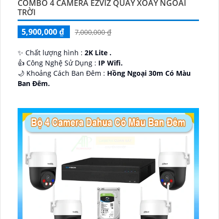
COMBO 4 CAMERA EZVIZ QUAY XOAY NGOÀI
TRỜI
5,900,000 ₫
7,000,000 ₫
✨ Chất lượng hình :
2K Lite .
👍 Công Nghệ Sử Dụng :
IP Wifi.
🌙 Khoảng Cách Ban Đêm :
Hồng Ngoại 30m Có Màu
Ban Ðêm.
🕉️ Cấu Tạo Camera
IP67 xoay 360.
️📡 Ưu Điểm :
Thu Âm Và Loa.