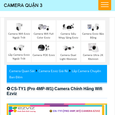
Camera Wifi Ezviz
Camera Wifi Full
Camera Siêu
Camera Ezviz Báo
Ngoài Trời
Color Ezviz
Nhạy Sáng Ezviz
Động
Lắp Camera Ezviz
Camera POE Ezviz
Camera Dual
Camera Ultra 2K
Ngoài Trời
Light Kbvision
Kbvision
Camera Quan Sát
Camera Ezviz Giá Rẻ
Lắp Camera Chuyên
Ban Đêm
✪ CS-TY1 (Pro 4MP-W1) Camera Chính Hãng Wifi
Ezviz