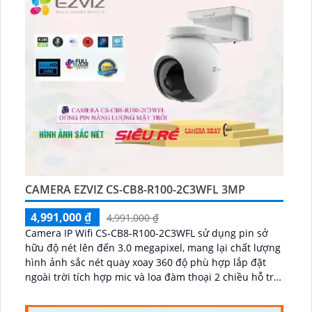
CAMERA EZVIZ CS-CB8-R100-2C3WFL 3MP
4,991,000 ₫
4,991,000 ₫
Camera IP Wifi CS-CB8-R100-2C3WFL sử dụng pin sở
hữu độ nét lên đến 3.0 megapixel, mang lại chất lượng
hình ảnh sắc nét quay xoay 360 độ phù hợp lắp đặt
ngoài trời tích hợp mic và loa đàm thoại 2 chiều hỗ trợ
pin 10400mAh, hoạt động 210 ngày ở chế độ tiết kiệm
...