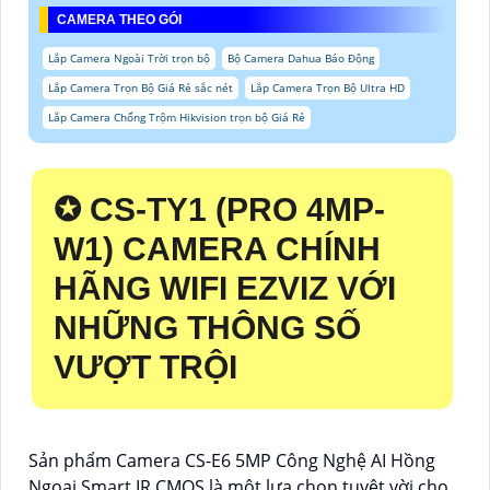
CAMERA THEO GÓI
Lắp Camera Ngoài Trời trọn bộ
Bộ Camera Dahua Báo Động
Lắp Camera Trọn Bộ Giá Rẻ sắc nét
Lắp Camera Trọn Bộ Ultra HD
Lắp Camera Chống Trộm Hikvision trọn bộ Giá Rẻ
✪ CS-TY1 (PRO 4MP-
W1) CAMERA CHÍNH
HÃNG WIFI EZVIZ VỚI
NHỮNG THÔNG SỐ
VƯỢT TRỘI
Sản phẩm Camera CS-E6 5MP Công Nghệ AI Hồng
Ngoại Smart IR CMOS là một lựa chọn tuyệt vời cho