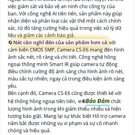
việc giám sát và bảo vệ an ninh cho công ty của
bạn. Với công nghệ AI tiên tiến, sản phẩm này giúp
nhận diện và phân loại các vật thể một cách chính
xác, từ đó tăng cường hiệu quả trong việc xử lý dữ
liệu và giảm các cảnh báo giả.
🔄
Nét cần nghĩ đến của sản phẩm hơn cả
với
cảm biến CMOS 5MP, Camera CS-E6 mang đến hình
ảnh sắc nét, rõ ràng và chi tiết. Công nghệ hồng
ngoại thông minh Smart IR giúp camera tự động
điều chỉnh cường độ ánh sáng cho hình ảnh rõ nét,
màu sắc tự nhiên, ngay cả trong điều kiện ánh sáng
yếu.
Bên cạnh đó, Camera CS-E6 cũng được thiết kế với
Bảo Đảm
hệ thống hồng ngoại tiên tiến, ☣️
®️
chất
lượng hình ảnh trong khi giảm thiểu nhiễu và hiện
tượng báo giật. Mang lại sự khác biệt Hổ trợ camera
nắm bắt được những vụ vi phạm và sự cố nhanh
chóng và hiệu quả.