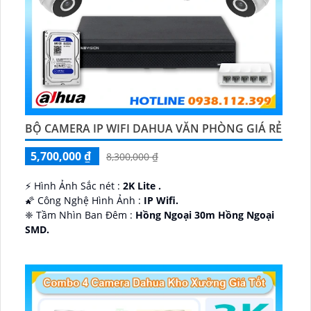
BỘ CAMERA IP WIFI DAHUA VĂN PHÒNG GIÁ RẺ
5,700,000 ₫
8,300,000 ₫
️⚡ Hình Ảnh Sắc nét :
2K Lite .
🌠 Công Nghệ Hình Ảnh :
IP Wifi.
❈ Tầm Nhìn Ban Đêm :
Hồng Ngoại 30m Hồng Ngoại
SMD.
🔩 Thiết Kế Camera
Dome Kim loại + Nhựa.
️✤ Khả Năng :
Thu Âm Và Loa.