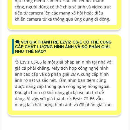
đặt trong menu camera. Sau khi kết nối thành
công, người dùng có thể chia sẻ ảnh và video trực
tiếp từ camera lên các mạng xã hội hoặc điều
khiển camera từ xa thông qua ứng dụng di động.
🗨️ VỚI GIÁ THÀNH RẺ EZVIZ CS-E CÓ THỂ CUNG
CẤP CHẤT LƯỢNG HÌNH ẢNH VÀ ĐỘ PHÂN GIẢI
NHƯ THẾ NÀO?
👌 Ezviz CS-E6 là một giải pháp an ninh tại nhà với
giá cả phải chăng. Máy tích hợp công nghệ hình
ảnh cao cấp và độ phân giải 2MP, cung cấp hình
ảnh rõ nét và sắc nét. Tầm nhìn ban đêm cũng
được nâng cấp thông qua công nghệ hồng ngoại.
Đầu ghi hình có khả năng ghi lại và lưu trữ dễ
dàng. Vì vậy, với giá thành rẻ, Ezviz CS-E6 vẫn
mang lại chất lượng hình ảnh và độ phân giải cao.