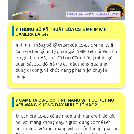
❓ THÔNG SỐ KỸ THUẬT CỦA CS-E MP IP WIFI
CAMERA LÀ GÌ?
👩‍👩‍👦‍👦 Thông số kỹ thuật của CS-E6 5MP IP Wifi
Camera bao gồm độ phân giải 5MP, kết nối Wifi, hỗ
trợ ghi hình HD, chế độ ban đêm thông minh, góc
quan sát 360 độ, hỗ trợ cài đặt thông qua ứng
dụng di động, và chức năng phát hiện chuyển
động.
❔ CAMERA CS-E CÓ TÍNH NĂNG WIFI ĐỂ KẾT NỐI
VỚI MẠNG KHÔNG DÂY NHƯ THẾ NÀO?
👍 Camera CS-E6 có tích hợp tính năng wifi để kết
nối với mạng không dây. Người dùng có thể kết
nối camera với một mạng wifi có sẵn thông qua cài