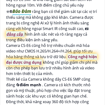
hồng ngoại 10m. Với điểm cộng chủ yếu này
Bảo Đảm
☣️
®️
rằng bạn có thể giám sát tại các vị trí
thiếu sáng mà không gặp khó khăn. Camera được
trang bị công nghệ AI xử lý hình ảnh thiếu sáng
cùng với hồng ngoại Smart IR công suất cao, 📸
đẳng cấp
hình ảnh sắc nét và rõ ràng ngay cả
trong điều kiện ánh sáng yếu.
Camera CS-E6 cũng hỗ trợ nhiều chuẩn mã hóa
video như CMOS H.265/H.264+/H.264, giúp tối ưu
hóa băng thông và lưu trữ dữ liệu.
Công nghệ hiện
đại được ứng dụng
không chỉ giúp giảm chi phí mà
còn cho phép bạn lưu trữ nhiều hình ảnh và video
hơn trên thiết bị của mình.
Thiết kế của Camera không dây CS-E6 5MP cũng
đáng 🔄
điểm mạnh
. Camera có kích thước nhỏ
gọn và mỹ thuật, phù hợp cho việc lắp đặt trong
sảnh hoặc các khu vực có không gian hạn chế.
Đồng thời, khả năng xoay 360 độ tích hợp công