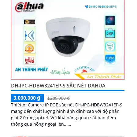
DH-IPC-HDBW3241EP-S SẮC NÉT DAHUA
3,000,000 ₫
4,289,000 ₫
Thiết bị Camera IP POE sắc nét DH-IPC-HDBW3241EP-S
mang đến chất lượng hình ảnh đỉnh cao với độ phân
giải 2.0 megapixel. Với khả năng quan sát ban đêm
thông qua hồng ngoại lên......