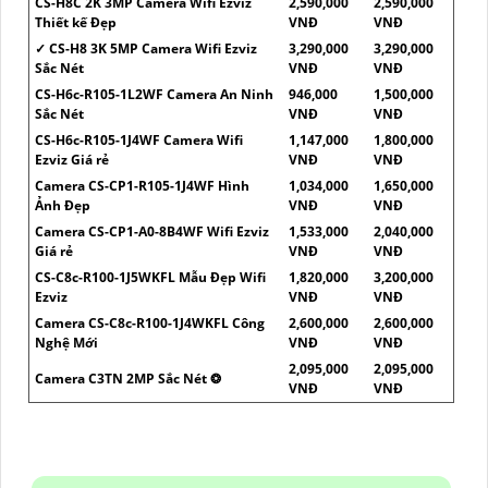
CS-H8C 2K 3MP Camera Wifi Ezviz
2,590,000
2,590,000
Thiết kế Đẹp
VNĐ
VNĐ
✓ CS-H8 3K 5MP Camera Wifi Ezviz
3,290,000
3,290,000
Sắc Nét
VNĐ
VNĐ
CS-H6c-R105-1L2WF Camera An Ninh
946,000
1,500,000
Sắc Nét
VNĐ
VNĐ
CS-H6c-R105-1J4WF Camera Wifi
1,147,000
1,800,000
Ezviz Giá rẻ
VNĐ
VNĐ
Camera CS-CP1-R105-1J4WF Hình
1,034,000
1,650,000
Ảnh Đẹp
VNĐ
VNĐ
Camera CS-CP1-A0-8B4WF Wifi Ezviz
1,533,000
2,040,000
Giá rẻ
VNĐ
VNĐ
CS-C8c-R100-1J5WKFL Mẫu Đẹp Wifi
1,820,000
3,200,000
Ezviz
VNĐ
VNĐ
Camera CS-C8c-R100-1J4WKFL Công
2,600,000
2,600,000
Nghệ Mới
VNĐ
VNĐ
2,095,000
2,095,000
Camera C3TN 2MP Sắc Nét ❂
VNĐ
VNĐ