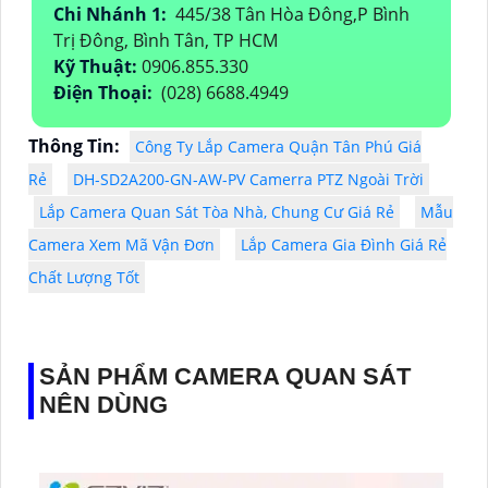
Chi Nhánh 1:
445/38 Tân Hòa Đông,P Bình
Trị Đông, Bình Tân, TP HCM
Kỹ Thuật:
0906.855.330
Điện Thoại:
(028) 6688.4949
Thông Tin:
Công Ty Lắp Camera Quận Tân Phú Giá
Rẻ
DH-SD2A200-GN-AW-PV Camerra PTZ Ngoài Trời
Lắp Camera Quan Sát Tòa Nhà, Chung Cư Giá Rẻ
Mẫu
Camera Xem Mã Vận Đơn
Lắp Camera Gia Đình Giá Rẻ
Chất Lượng Tốt
SẢN PHẨM CAMERA QUAN SÁT
NÊN DÙNG