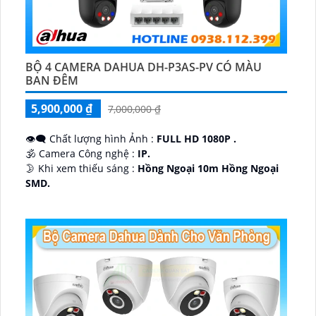
BỘ 4 CAMERA DAHUA DH-P3AS-PV CÓ MÀU
BAN ĐÊM
5,900,000 ₫
7,000,000 ₫
👁️‍🗨 Chất lượng hình Ảnh :
FULL HD 1080P .
🕉️ Camera Công nghệ :
IP.
🌛 Khi xem thiếu sáng :
Hồng Ngoại 10m Hồng Ngoại
SMD.
♊ Camera Thiết Kế
Dome Kim loại + Nhựa.
️💎 Chức Năng :
Thu Âm.