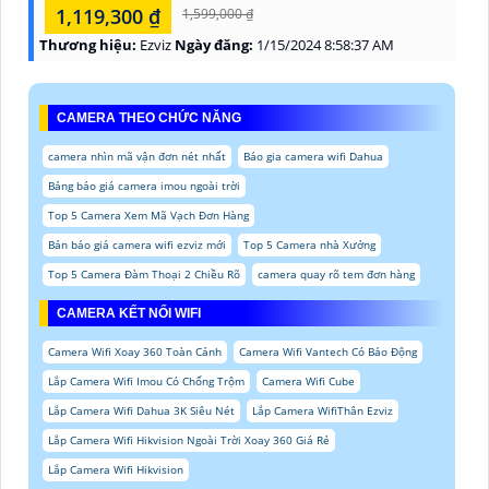
1,119,300 ₫
1,599,000 ₫
Thương hiệu:
Ezviz
Ngày đăng:
1/15/2024 8:58:37 AM
CAMERA THEO CHỨC NĂNG
camera nhìn mã vận đơn nét nhất
Báo gia camera wifi Dahua
Bảng báo giá camera imou ngoài trời
Top 5 Camera Xem Mã Vạch Đơn Hàng
Bản báo giá camera wifi ezviz mới
Top 5 Camera nhà Xưởng
Top 5 Camera Đàm Thoại 2 Chiều Rõ
camera quay rõ tem đơn hàng
CAMERA KẾT NỐI WIFI
Camera Wifi Xoay 360 Toàn Cảnh
Camera Wifi Vantech Có Báo Động
Lắp Camera Wifi Imou Có Chống Trộm
Camera Wifi Cube
Lắp Camera Wifi Dahua 3K Siêu Nét
Lắp Camera WifiThân Ezviz
Lắp Camera Wifi Hikvision Ngoài Trời Xoay 360 Giá Rẻ
Lắp Camera Wifi Hikvision