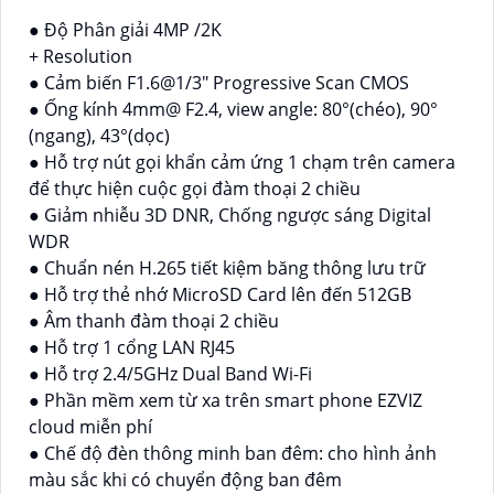
● Độ Phân giải 4MP /2K
+ Resolution
● Cảm biến F1.6@1/3" Progressive Scan CMOS
● Ống kính 4mm@ F2.4, view angle: 80°(chéo), 90°
(ngang), 43°(dọc)
● Hỗ trợ nút gọi khẩn cảm ứng 1 chạm trên camera
để thực hiện cuộc gọi đàm thoại 2 chiều
● Giảm nhiễu 3D DNR, Chống ngược sáng Digital
WDR
● Chuẩn nén H.265 tiết kiệm băng thông lưu trữ
● Hỗ trợ thẻ nhớ MicroSD Card lên đến 512GB
● Âm thanh đàm thoại 2 chiều
● Hỗ trợ 1 cổng LAN RJ45
● Hỗ trợ 2.4/5GHz Dual Band Wi-Fi
● Phần mềm xem từ xa trên smart phone EZVIZ
cloud miễn phí
● Chế độ đèn thông minh ban đêm: cho hình ảnh
màu sắc khi có chuyển động ban đêm