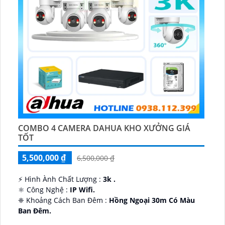
COMBO 4 CAMERA DAHUA KHO XƯỞNG GIÁ
TỐT
5,500,000 ₫
6,500,000 ₫
️⚡ Hình Ành Chất Lượng :
3k .
⚛️ Công Nghệ :
IP Wifi.
❈ Khoảng Cách Ban Đêm :
Hồng Ngoại 30m Có Màu
Ban Ðêm.
👑 Thiết Kế Camera
Xoay 360.