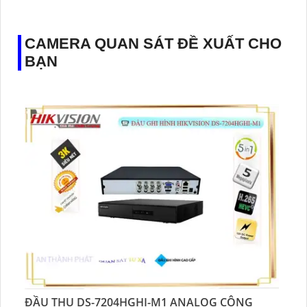
️✔️ Ưu Điểm :
Thu Âm Và Loa.
CAMERA QUAN SÁT ĐỀ XUẤT CHO
BẠN
ĐẦU THU DS-7204HGHI-M1 ANALOG CÔNG