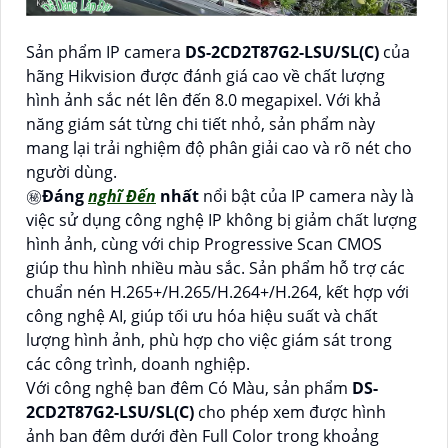
Sản phẩm IP camera
DS-2CD2T87G2-LSU/SL(C)
của
hãng Hikvision được đánh giá cao về chất lượng
hình ảnh sắc nét lên đến 8.0 megapixel. Với khả
năng giám sát từng chi tiết nhỏ, sản phẩm này
mang lại trải nghiệm độ phân giải cao và rõ nét cho
người dùng.
㊙️
Đáng
nghĩ Đến
nhất
nổi bật của IP camera này là
việc sử dụng công nghệ IP không bị giảm chất lượng
hình ảnh, cùng với chip Progressive Scan CMOS
giúp thu hình nhiều màu sắc. Sản phẩm hỗ trợ các
chuẩn nén H.265+/H.265/H.264+/H.264, kết hợp với
công nghệ AI, giúp tối ưu hóa hiệu suất và chất
lượng hình ảnh, phù hợp cho việc giám sát trong
các công trình, doanh nghiệp.
Với công nghệ ban đêm Có Màu, sản phẩm
DS-
2CD2T87G2-LSU/SL(C)
cho phép xem được hình
ảnh ban đêm dưới đèn Full Color trong khoảng