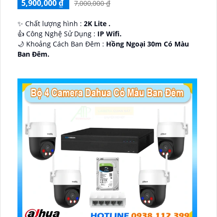
5,900,000 ₫
7,000,000 ₫
✨ Chất lượng hình :
2K Lite .
👍 Công Nghệ Sử Dụng :
IP Wifi.
🌙 Khoảng Cách Ban Đêm :
Hồng Ngoại 30m Có Màu
Ban Ðêm.
🕉️ Cấu Tạo Camera
IP67 xoay 360.
️📡 Ưu Điểm :
Thu Âm Và Loa.