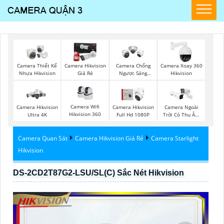
Camera Thiết Kế
Camera Hikvision
Camera Chống
Camera Xoay 360
Nhựa Hikvision
Giá Rẻ
Ngược Sáng
Hikvision
Hikvision
Camera Wifi
Camera Hikvision
Camera Hikvision
Camera Ngoài
Hikvision 360
Ultra 4K
Full Hd 1080P
Trời Có Thu Âm
Hik
Camera Quan Sát
Camera Hikvision Giá Rẻ
Camera Starlight
Hikvision
DS-2CD2T87G2-LSU/SL(C) Sắc Nét Hikvision