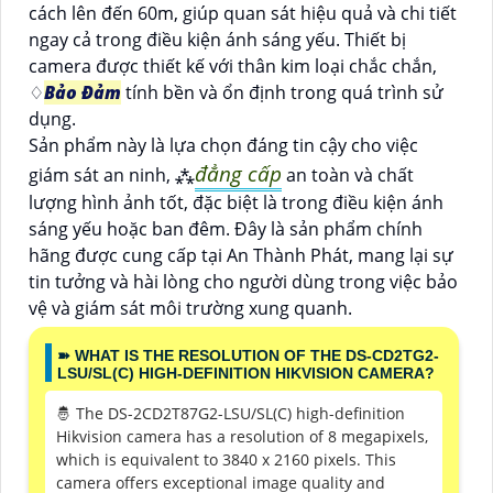
cách lên đến 60m, giúp quan sát hiệu quả và chi tiết
ngay cả trong điều kiện ánh sáng yếu. Thiết bị
camera được thiết kế với thân kim loại chắc chắn,
♢
Bảo Đảm
tính bền và ổn định trong quá trình sử
dụng.
Sản phẩm này là lựa chọn đáng tin cậy cho việc
đẳng cấp
giám sát an ninh, ⁂
an toàn và chất
lượng hình ảnh tốt, đặc biệt là trong điều kiện ánh
sáng yếu hoặc ban đêm. Đây là sản phẩm chính
hãng được cung cấp tại An Thành Phát, mang lại sự
tin tưởng và hài lòng cho người dùng trong việc bảo
vệ và giám sát môi trường xung quanh.
➽ WHAT IS THE RESOLUTION OF THE DS-CD2TG2-
LSU/SL(C) HIGH-DEFINITION HIKVISION CAMERA?
🤴 The DS-2CD2T87G2-LSU/SL(C) high-definition
Hikvision camera has a resolution of 8 megapixels,
which is equivalent to 3840 x 2160 pixels. This
camera offers exceptional image quality and