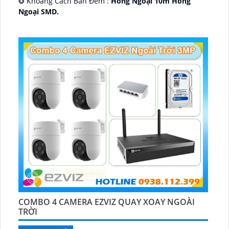
❂ Khoảng Cách Ban Đêm :
Hồng Ngoại 10m Hồng
Ngoại SMD.
🛡 Mẫu Camera
Dome Kim loại + Nhựa.
️📢 Ưu Điểm :
Thu Âm.
COMBO 4 CAMERA EZVIZ QUAY XOAY NGOÀI
TRỜI