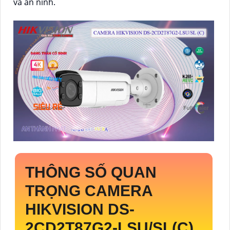
và an ninh.
THÔNG SỐ QUAN
TRỌNG CAMERA
HIKVISION
DS-
2CD2T87G2-LSU/SL(C)