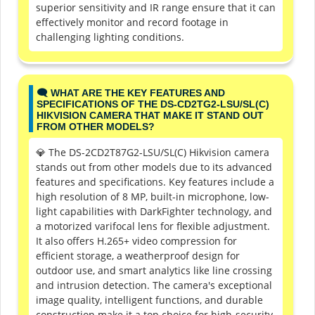
superior sensitivity and IR range ensure that it can
effectively monitor and record footage in
challenging lighting conditions.
🗨️ WHAT ARE THE KEY FEATURES AND
SPECIFICATIONS OF THE DS-CD2TG2-LSU/SL(C)
HIKVISION CAMERA THAT MAKE IT STAND OUT
FROM OTHER MODELS?
💎 The DS-2CD2T87G2-LSU/SL(C) Hikvision camera
stands out from other models due to its advanced
features and specifications. Key features include a
high resolution of 8 MP, built-in microphone, low-
light capabilities with DarkFighter technology, and
a motorized varifocal lens for flexible adjustment.
It also offers H.265+ video compression for
efficient storage, a weatherproof design for
outdoor use, and smart analytics like line crossing
and intrusion detection. The camera's exceptional
image quality, intelligent functions, and durable
construction make it a top choice for high-security