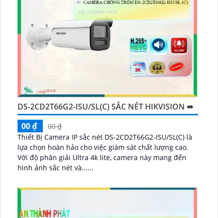
DS-2CD2T66G2-ISU/SL(C) SẮC NÉT HIKVISION ➠
00 ₫
00 ₫
Thiết Bị Camera IP sắc nét DS-2CD2T66G2-ISU/SL(C) là
lựa chọn hoàn hảo cho việc giám sát chất lượng cao.
Với độ phân giải Ultra 4k lite, camera này mang đến
hình ảnh sắc nét và......