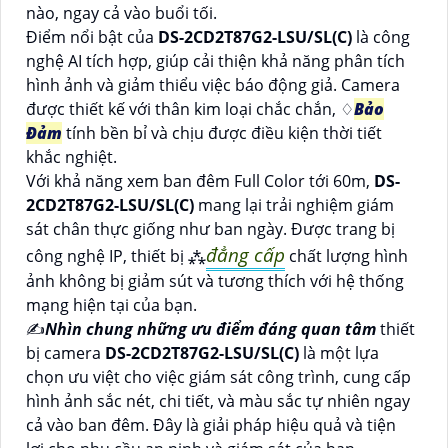
nào, ngay cả vào buổi tối.
Điểm nổi bật của
DS-2CD2T87G2-LSU/SL(C)
là công
nghệ AI tích hợp, giúp cải thiện khả năng phân tích
hình ảnh và giảm thiểu việc báo động giả. Camera
được thiết kế với thân kim loại chắc chắn, ♢
Bảo
Đảm
tính bền bỉ và chịu được điều kiện thời tiết
khắc nghiệt.
Với khả năng xem ban đêm Full Color tới 60m,
DS-
2CD2T87G2-LSU/SL(C)
mang lại trải nghiệm giám
sát chân thực giống như ban ngày. Được trang bị
đẳng cấp
công nghệ IP, thiết bị ⁂
chất lượng hình
ảnh không bị giảm sút và tương thích với hệ thống
mạng hiện tại của bạn.
✍️
Nhìn chung những ưu điểm đáng quan tâm
thiết
bị camera
DS-2CD2T87G2-LSU/SL(C)
là một lựa
chọn ưu việt cho việc giám sát công trình, cung cấp
hình ảnh sắc nét, chi tiết, và màu sắc tự nhiên ngay
cả vào ban đêm. Đây là giải pháp hiệu quả và tiện