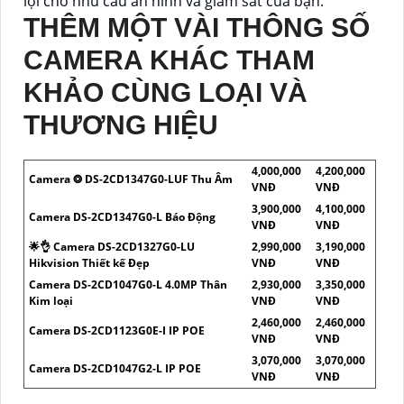
lợi cho nhu cầu an ninh và giám sát của bạn.
THÊM MỘT VÀI THÔNG SỐ
CAMERA KHÁC THAM
KHẢO CÙNG LOẠI VÀ
THƯƠNG HIỆU
4,000,000
4,200,000
Camera ❂ DS-2CD1347G0-LUF Thu Âm
VNĐ
VNĐ
3,900,000
4,100,000
Camera DS-2CD1347G0-L Báo Động
VNĐ
VNĐ
🌟👌 Camera DS-2CD1327G0-LU
2,990,000
3,190,000
Hikvision Thiết kế Đẹp
VNĐ
VNĐ
Camera DS-2CD1047G0-L 4.0MP Thân
2,930,000
3,350,000
Kim loại
VNĐ
VNĐ
2,460,000
2,460,000
Camera DS-2CD1123G0E-I IP POE
VNĐ
VNĐ
3,070,000
3,070,000
Camera DS-2CD1047G2-L IP POE
VNĐ
VNĐ