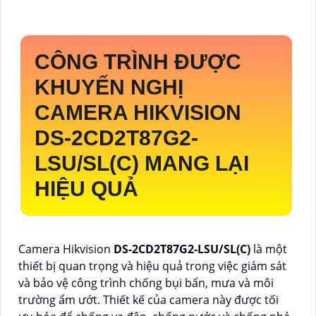
CÔNG TRÌNH ĐƯỢC
KHUYẾN NGHỊ
CAMERA HIKVISION
DS-2CD2T87G2-
LSU/SL(C)
MANG LẠI
HIỆU QUẢ
Camera Hikvision
DS-2CD2T87G2-LSU/SL(C)
là một
thiết bị quan trọng và hiệu quả trong việc giám sát
và bảo vệ công trình chống bụi bẩn, mưa và môi
trường ẩm ướt. Thiết kế của camera này được tối