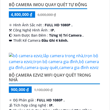
BỘ CAMERA IMOU QUAY QUÉT TỰ ĐỘNG
4,800,000 ₫
6,000,000 ₫
🔆 Hình Ảnh Sắc nét :
FULL HD 1080P .
⚒ Công Nghệ Hình Ảnh :
IP.
🌔 Xem Được Ban Đêm :
Từng Vị Trí Camera .
👑 Thiết Kế Camera
Đầu Ghi 4 kênh.
️🔮 Đặt Điểm :
Công Nghệ AI.
BỘ CAMERA EZVIZ WIFI QUAY QUÉT TRONG
NHÀ
900,000 ₫
1,100,000 ₫
🔅 Độ Phân giải :
FULL HD 1080P .
🕉️ Tích hợp công nghệ :
IP.