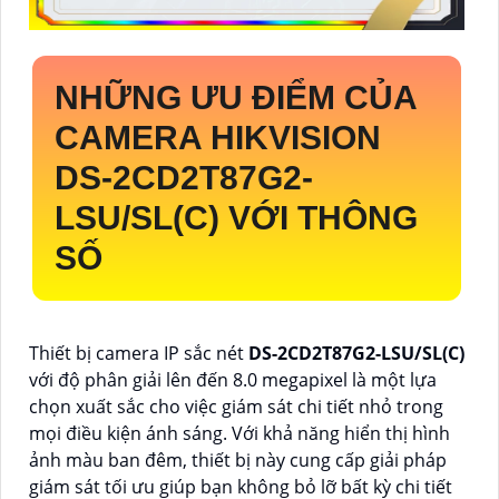
NHỮNG ƯU ĐIỂM CỦA
CAMERA HIKVISION
DS-2CD2T87G2-
LSU/SL(C)
VỚI THÔNG
SỐ
Thiết bị camera IP sắc nét
DS-2CD2T87G2-LSU/SL(C)
với độ phân giải lên đến 8.0 megapixel là một lựa
chọn xuất sắc cho việc giám sát chi tiết nhỏ trong
mọi điều kiện ánh sáng. Với khả năng hiển thị hình
ảnh màu ban đêm, thiết bị này cung cấp giải pháp
giám sát tối ưu giúp bạn không bỏ lỡ bất kỳ chi tiết