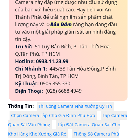
Camera này đáp ứng được nhu cầu sử dụng
của bạn với hiệu suất cao. Hãy đến với An
Thành Phát để trải nghiệm sản phẩm chất
lượng này và ♢
Bảo Đảm
rằng bạn đang đầu
tư vào một giải pháp giám sát an ninh đáng
tin cậy.
Trụ Sở:
51 Lũy Bán Bích, P. Tân Thới Hòa,
Q.Tân Phú, TP.HCM
Hotline: 0938.11.23.99
Chi Nhánh 1:
445/38 Tân Hòa Đông,P Bình
Trị Đông, Bình Tân, TP HCM
Kỹ Thuật:
0906.855.330
Điện Thoại:
(028) 6688.4949
Thông Tin:
Thi Công Camera Nhà Xưởng Uy Tín
Chọn Camera Lắp Cho Gia Đình Phù Hợp
Lắp Camera
Quan Sát Văn Phòng
Lắp Đặt Camera Quan Sát Cho
Kho Hàng Kho Xưởng Giá Rẻ
Thông Số Camera Phù