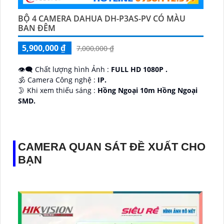
BỘ 4 CAMERA DAHUA DH-P3AS-PV CÓ MÀU
BAN ĐÊM
5,900,000 ₫
7,000,000 ₫
👁️‍🗨 Chất lượng hình Ảnh :
FULL HD 1080P .
🕉️ Camera Công nghệ :
IP.
🌛 Khi xem thiếu sáng :
Hồng Ngoại 10m Hồng Ngoại
SMD.
♊ Camera Thiết Kế
Dome Kim loại + Nhựa.
️💎 Chức Năng :
Thu Âm.
CAMERA QUAN SÁT ĐỀ XUẤT CHO
BẠN