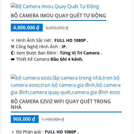
BỘ CAMERA IMOU QUAY QUÉT TỰ ĐỘNG
4,800,000 ₫
6,000,000 ₫
🔆 Hình Ảnh Sắc nét :
FULL HD 1080P .
⚒ Công Nghệ Hình Ảnh :
IP.
🌔 Xem Được Ban Đêm :
Từng Vị Trí Camera .
👑 Thiết Kế Camera
Đầu Ghi 4 kênh.
️🔮 Đặt Điểm :
Công Nghệ AI.
BỘ CAMERA EZVIZ WIFI QUAY QUÉT TRONG
NHÀ
900,000 ₫
1,100,000 ₫
🔅 Độ Phân giải :
FULL HD 1080P .