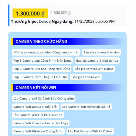
1,300,000 ₫
1,600,000 ₫
Thương hiệu:
Dahua
Ngày đăng:
11/25/2023 5:20:05 PM
CAMERA THEO CHỨC NĂNG
Những camera quay video đóng hàng chi tiết
Báo giá camera hikvision
Top 5 Camera Lắp Công Trình Nên Dùng
Báo giá camera 2 mắt dahua
Top 5 Camera Cho Kho Hàng Nên Dùng
Báo gia camera wifi Dahua
Top 5 Camera Đàm Thoại 2 Chiều Rõ
Báo giá camera wifi
CAMERA KẾT NỐI WIFI
Lắp Camera Wifi Có Cảnh Báo Chống trộm
Camera Wifi Dahua Ngoài Trời
Lắp Camera Wifi Hikvision Giá Rẻ
Lắp Camera Wifi Full HD Hikvision
Camera Wifi Kbvision Giá rẻ Bán Chạy
Camera Wifi Hikvision Chống Trộm
Lắp Đặt Camera Wifi 2K Dahua