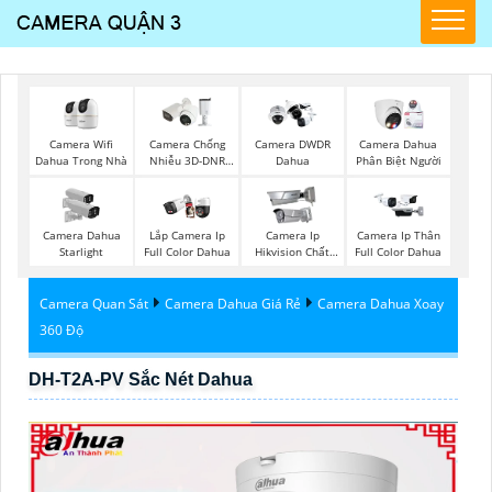
Camera Wifi
Camera Chống
Camera DWDR
Camera Dahua
Dahua Trong Nhà
Nhiễu 3D-DNR
Dahua
Phân Biệt Người
Dahua
Camera Dahua
Lắp Camera Ip
Camera Ip
Camera Ip Thân
Starlight
Full Color Dahua
Hikvision Chất
Full Color Dahua
Lượng
Camera Quan Sát
Camera Dahua Giá Rẻ
Camera Dahua Xoay
360 Độ
DH-T2A-PV Sắc Nét Dahua