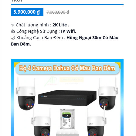
5,900,000 ₫
7,000,000 ₫
✨ Chất lượng hình :
2K Lite .
👍 Công Nghệ Sử Dụng :
IP Wifi.
🌙 Khoảng Cách Ban Đêm :
Hồng Ngoại 30m Có Màu
Ban Ðêm.
🕉️ Cấu Tạo Camera
IP67 xoay 360.
️📡 Ưu Điểm :
Thu Âm Và Loa.