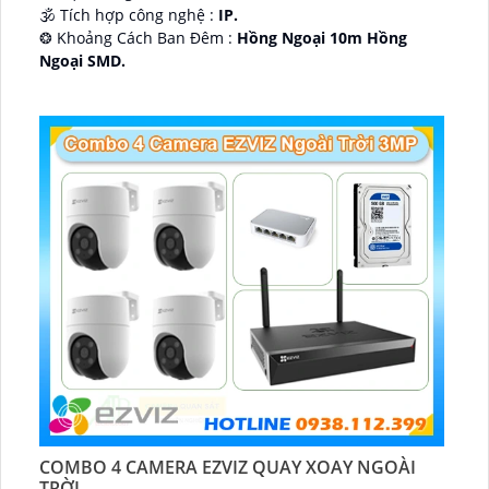
🕉️ Tích hợp công nghệ :
IP.
❂ Khoảng Cách Ban Đêm :
Hồng Ngoại 10m Hồng
Ngoại SMD.
🛡 Mẫu Camera
Dome Kim loại + Nhựa.
️📢 Ưu Điểm :
Thu Âm.
COMBO 4 CAMERA EZVIZ QUAY XOAY NGOÀI
TRỜI