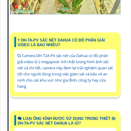
❔ DH-TA-PV SẮC NÉT DAHUA CÓ ĐỘ PHÂN GIẢI
VIDEO LÀ BAO NHIÊU?
💞 Camera DH-T2A-PV sắc nét của Dahua có độ phân
giải video là 2 megapixel. Với chất lượng hình ảnh sắc
nét và chi tiết, camera này đem lại trải nghiệm quan sát
tốt cho người dùng trong việc giám sát và bảo vệ an
ninh cho các khu vực như gia đình, công ty hay cửa
hàng.
🗨️ LOẠI ỐNG KÍNH ĐƯỢC SỬ DỤNG TRONG THIẾT BỊ
DH-TA-PV SẮC NÉT DAHUA LÀ GÌ?