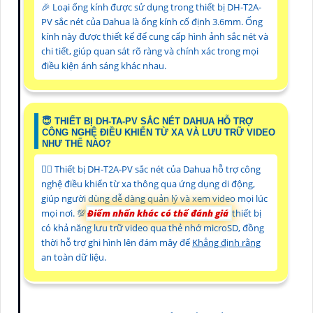
️🎉 Loại ống kính được sử dụng trong thiết bị DH-T2A-
PV sắc nét của Dahua là ống kính cố định 3.6mm. Ống
kính này được thiết kế để cung cấp hình ảnh sắc nét và
chi tiết, giúp quan sát rõ ràng và chính xác trong mọi
điều kiện ánh sáng khác nhau.
😇 THIẾT BỊ DH-TA-PV SẮC NÉT DAHUA HỖ TRỢ
CÔNG NGHỆ ĐIỀU KHIỂN TỪ XA VÀ LƯU TRỮ VIDEO
NHƯ THẾ NÀO?
❤️‍💋‍ Thiết bị DH-T2A-PV sắc nét của Dahua hỗ trợ công
nghệ điều khiển từ xa thông qua ứng dụng di động,
giúp người dùng dễ dàng quản lý và xem video mọi lúc
mọi nơi. 💯
Điểm nhấn khác có thể đánh giá
thiết bị
có khả năng lưu trữ video qua thẻ nhớ microSD, đồng
thời hỗ trợ ghi hình lên đám mây để
Khẳng định rằng
an toàn dữ liệu.