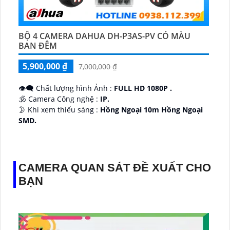
BỘ 4 CAMERA DAHUA DH-P3AS-PV CÓ MÀU
BAN ĐÊM
5,900,000 ₫
7,000,000 ₫
👁️‍🗨 Chất lượng hình Ảnh :
FULL HD 1080P .
🕉️ Camera Công nghệ :
IP.
🌛 Khi xem thiếu sáng :
Hồng Ngoại 10m Hồng Ngoại
SMD.
♊ Camera Thiết Kế
Dome Kim loại + Nhựa.
️💎 Chức Năng :
Thu Âm.
CAMERA QUAN SÁT ĐỀ XUẤT CHO
BẠN