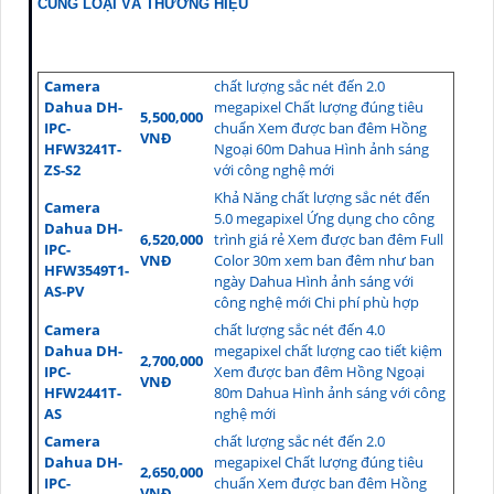
CÙNG LOẠI VÀ THƯƠNG HIỆU
Camera
chất lượng sắc nét đến 2.0
Dahua DH-
megapixel Chất lượng đúng tiêu
5,500,000
IPC-
chuẩn Xem được ban đêm Hồng
VNĐ
HFW3241T-
Ngoại 60m Dahua Hình ảnh sáng
ZS-S2
với công nghệ mới
Khả Năng chất lượng sắc nét đến
Camera
5.0 megapixel Ứng dụng cho công
Dahua DH-
6,520,000
trình giá rẻ Xem được ban đêm Full
IPC-
VNĐ
Color 30m xem ban đêm như ban
HFW3549T1-
ngày Dahua Hình ảnh sáng với
AS-PV
công nghệ mới Chi phí phù hợp
Camera
chất lượng sắc nét đến 4.0
Dahua DH-
megapixel chất lượng cao tiết kiệm
2,700,000
IPC-
Xem được ban đêm Hồng Ngoại
VNĐ
HFW2441T-
80m Dahua Hình ảnh sáng với công
AS
nghệ mới
Camera
chất lượng sắc nét đến 2.0
Dahua DH-
megapixel Chất lượng đúng tiêu
2,650,000
IPC-
chuẩn Xem được ban đêm Hồng
VNĐ