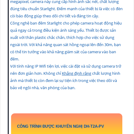
megapixel, camera này cung cấp hình ảnh sắc nét, chất lượng
đúng tiêu chuẩn Starlight. Điểm mạnh của thiết bị là việc có đèn
còi báo động giúp theo dõi chi tiết và đáng tin cậy.
Công nghệ ban đêm Starlight cho phép camera hoạt động hiệu
quả ngay cả trong điều kiện ánh sáng yếu. Thiết bị được sản
xuất với thân plastic chắc chắn, thích hợp cho việc sử dụng
ngoài trời. Với khả năng quan sát hồng ngoại lên đến 30m, bạn
có thể tin tưởng vào khả năng giám sát của camera vào ban
đêm.
Với tính năng IP Wifi tiện lợi, việc cài đặt và sử dụng camera trở
nên đơn giản hơn. Không chỉ
Khẳng định rằng
chất lượng hình
ảnh mà thiết bị còn đem lại sự tiện ích trong việc theo dõi và
bảo vệ ngôi nhà, văn phòng của bạn.
CÔNG TRÌNH ĐƯỢC KHUYẾN NGHỊ
DH-T2A-PV