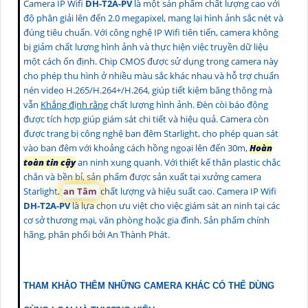
Camera IP Wifi
DH-T2A-PV
là một sản phẩm chất lượng cao với
độ phân giải lên đến 2.0 megapixel, mang lại hình ảnh sắc nét và
đúng tiêu chuẩn. Với công nghệ IP Wifi tiên tiến, camera không
bị giảm chất lượng hình ảnh và thực hiện việc truyền dữ liệu
một cách ổn định. Chip CMOS được sử dụng trong camera này
cho phép thu hình ở nhiều màu sắc khác nhau và hỗ trợ chuẩn
nén video H.265/H.264+/H.264, giúp tiết kiệm băng thông mà
vẫn
Khẳng định rằng
chất lượng hình ảnh. Đèn còi báo động
được tích hợp giúp giám sát chi tiết và hiệu quả. Camera còn
được trang bị công nghệ ban đêm Starlight, cho phép quan sát
vào ban đêm với khoảng cách hồng ngoại lên đến 30m,
Hoàn
toàn tin cậy
an ninh xung quanh. Với thiết kế thân plastic chắc
chắn và bền bỉ, sản phẩm được sản xuất tại xưởng camera
Starlight,
an Tâm
chất lượng và hiệu suất cao. Camera IP Wifi
DH-T2A-PV
là lựa chọn ưu việt cho việc giám sát an ninh tại các
cơ sở thương mại, văn phòng hoặc gia đình. Sản phẩm chính
hãng, phân phối bởi An Thành Phát.
THAM KHẢO THÊM NHỮNG CAMERA KHÁC CÓ THỂ DÙNG