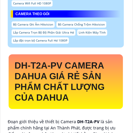
Camera Wifi Full HD 1080P
CAMERA THEO GÓI
Bộ Camera Ghi Âm Hikvision
Bô Camera Chống Trộm Hikvision
Lắp Camera Trọn Bộ Độ Phân Giải Ultra Hd
Linh Kiện Máy Tính
Lắp đặt trọn bộ Camera Full Hd 1080P
DH-T2A-PV
CAMERA
DAHUA GIÁ RẺ SẢN
PHẨM CHẤT LƯỢNG
CỦA DAHUA
Đoạn giới thiệu về thiết bị Camera
DH-T2A-PV
là sản
phẩm chính hãng tại An Thành Phát, được trang bị ưu