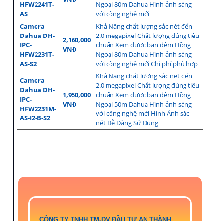
HFW2241T-
Ngoại 80m Dahua Hình ảnh sáng
AS
với công nghệ mới
Camera
Khả Năng chất lượng sắc nét đến
Dahua DH-
2.0 megapixel Chất lượng đúng tiêu
2,160,000
IPC-
chuẩn Xem được ban đêm Hồng
VNĐ
HFW2231T-
Ngoại 80m Dahua Hình ảnh sáng
AS-S2
với công nghệ mới Chi phí phù hợp
Khả Năng chất lượng sắc nét đến
Camera
2.0 megapixel Chất lượng đúng tiêu
Dahua DH-
1,950,000
chuẩn Xem được ban đêm Hồng
IPC-
VNĐ
Ngoại 50m Dahua Hình ảnh sáng
HFW2231M-
với công nghệ mới Hình Ảnh sắc
AS-I2-B-S2
nét Dễ Dàng Sử Dụng
CÔNG TY TNHH TM-DV ĐẦU TƯ AN THÀNH