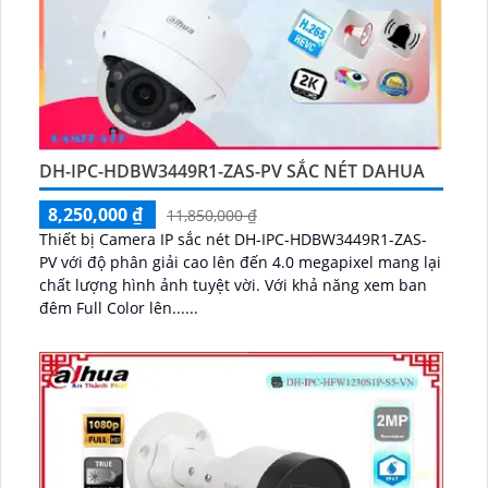
DH-IPC-HDBW3449R1-ZAS-PV SẮC NÉT DAHUA
8,250,000 ₫
11,850,000 ₫
Thiết bị Camera IP sắc nét DH-IPC-HDBW3449R1-ZAS-
PV với độ phân giải cao lên đến 4.0 megapixel mang lại
chất lượng hình ảnh tuyệt vời. Với khả năng xem ban
đêm Full Color lên......