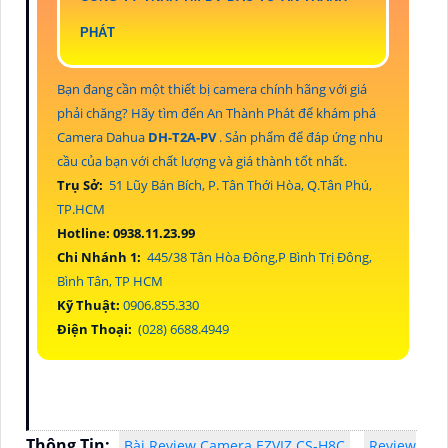
PHÁT
Bạn đang cần một thiết bị camera chính hãng với giá
phải chăng? Hãy tìm đến An Thành Phát để khám phá
Camera Dahua
DH-T2A-PV
. Sản phẩm để đáp ứng nhu
cầu của bạn với chất lượng và giá thành tốt nhất.
Trụ Sở:
51 Lũy Bán Bích, P. Tân Thới Hòa, Q.Tân Phú,
TP.HCM
Hotline: 0938.11.23.99
Chi Nhánh 1:
445/38 Tân Hòa Đông,P Bình Trị Đông,
Bình Tân, TP HCM
Kỹ Thuật:
0906.855.330
Điện Thoại:
(028) 6688.4949
Thông Tin:
Bài Review Camera EZVIZ CS-H8C
Review