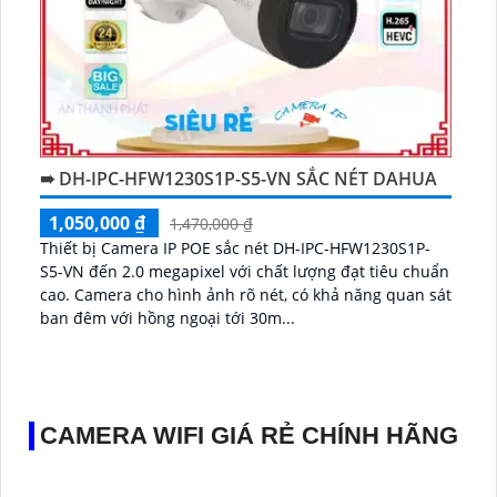
➠ DH-IPC-HFW1230S1P-S5-VN SẮC NÉT DAHUA
1,050,000 ₫
1,470,000 ₫
Thiết bị Camera IP POE sắc nét DH-IPC-HFW1230S1P-
S5-VN đến 2.0 megapixel với chất lượng đạt tiêu chuẩn
cao. Camera cho hình ảnh rõ nét, có khả năng quan sát
ban đêm với hồng ngoại tới 30m...
CAMERA WIFI GIÁ RẺ CHÍNH HÃNG