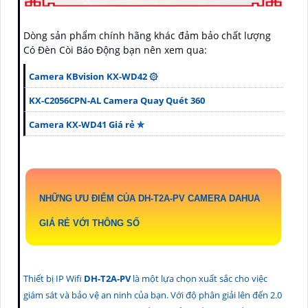
Dòng sản phẩm chính hãng khác đảm bảo chất lượng
Có Ðèn Còi Báo Động bạn nên xem qua:
Camera KBvision KX-WD42 ۞
KX-C2056CPN-AL Camera Quay Quét 360
Camera KX-WD41 Giá rẻ ✮
NHỮNG ƯU ĐIỂM CỦA
DH-T2A-PV
CAMERA DAHUA
GIÁ RẺ VỚI THÔNG SỐ
Thiết bị IP Wifi
DH-T2A-PV
là một lựa chọn xuất sắc cho việc
giám sát và bảo vệ an ninh của bạn. Với độ phân giải lên đến 2.0