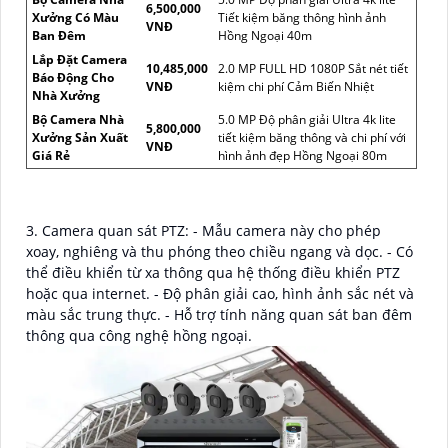
6,500,000
Xưởng Có Màu
Tiết kiệm băng thông hình ảnh
VNĐ
Ban Đêm
Hồng Ngoại 40m
Lắp Đặt Camera
10,485,000
2.0 MP FULL HD 1080P Sắt nét tiết
Báo Động Cho
VNĐ
kiệm chi phí Cảm Biến Nhiệt
Nhà Xưởng
Bộ Camera Nhà
5.0 MP Độ phân giải Ultra 4k lite
5,800,000
Xưởng Sản Xuất
tiết kiệm băng thông và chi phí với
VNĐ
Giá Rẻ
hình ảnh đẹp Hồng Ngoại 80m
3. Camera quan sát PTZ: - Mẫu camera này cho phép
xoay, nghiêng và thu phóng theo chiều ngang và dọc. - Có
thể điều khiển từ xa thông qua hệ thống điều khiển PTZ
hoặc qua internet. - Độ phân giải cao, hình ảnh sắc nét và
màu sắc trung thực. - Hỗ trợ tính năng quan sát ban đêm
thông qua công nghệ hồng ngoại.