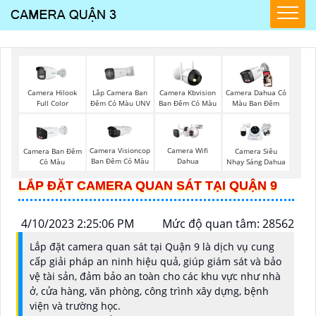
Lắp Camera Ban
Camera Hilook
Camera Kbvision
Camera Dahua Có
Đêm Có Màu UNV
Full Color
Ban Đêm Có Màu
Màu Ban Đêm
Camera Visioncop
Camera Wifi
Camera Ban Đêm
Camera Siêu
Ban Đêm Có Màu
Dahua
Có Màu
Nhạy Sáng Dahua
LẮP ĐẶT CAMERA QUAN SÁT TẠI QUẬN 9
4/10/2023 2:25:06 PM
Mức độ quan tâm: 28562
Lắp đặt camera quan sát tại Quận 9 là dịch vụ cung
cấp giải pháp an ninh hiệu quả, giúp giám sát và bảo
vệ tài sản, đảm bảo an toàn cho các khu vực như nhà
ở, cửa hàng, văn phòng, công trình xây dựng, bệnh
viện và trường học.