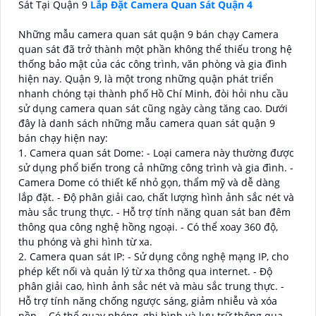
Sát Tại Quận 9
Lắp Đặt Camera Quan Sát Quận 4
Những mẫu camera quan sát quận 9 bán chạy Camera
quan sát đã trở thành một phần không thể thiếu trong hệ
thống bảo mật của các công trình, văn phòng và gia đình
hiện nay. Quận 9, là một trong những quận phát triển
nhanh chóng tại thành phố Hồ Chí Minh, đòi hỏi nhu cầu
sử dụng camera quan sát cũng ngày càng tăng cao. Dưới
đây là danh sách những mẫu camera quan sát quận 9
bán chạy hiện nay:
1. Camera quan sát Dome: - Loại camera này thường được
sử dụng phổ biến trong cả những công trình và gia đình. -
Camera Dome có thiết kế nhỏ gọn, thẩm mỹ và dễ dàng
lắp đặt. - Độ phân giải cao, chất lượng hình ảnh sắc nét và
màu sắc trung thực. - Hỗ trợ tính năng quan sát ban đêm
thông qua công nghệ hồng ngoại. - Có thể xoay 360 độ,
thu phóng và ghi hình từ xa.
2. Camera quan sát IP: - Sử dụng công nghệ mạng IP, cho
phép kết nối và quản lý từ xa thông qua internet. - Độ
phân giải cao, hình ảnh sắc nét và màu sắc trung thực. -
Hỗ trợ tính năng chống ngược sáng, giảm nhiễu và xóa
nền. - Có thể quay phóng, ghi hình và lưu trữ thông qua