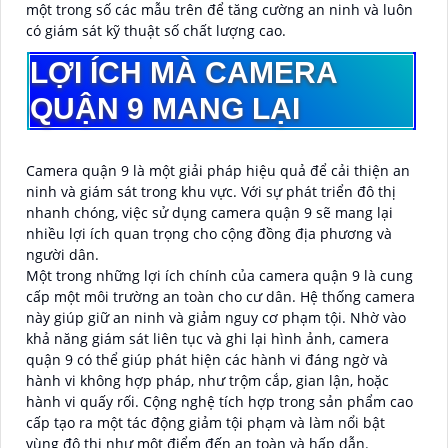
một trong số các mẫu trên để tăng cường an ninh và luôn
có giám sát kỹ thuật số chất lượng cao.
LỢI ÍCH MÀ CAMERA
QUẬN 9 MANG LẠI
Camera quận 9 là một giải pháp hiệu quả để cải thiện an
ninh và giám sát trong khu vực. Với sự phát triển đô thị
nhanh chóng, việc sử dụng camera quận 9 sẽ mang lại
nhiều lợi ích quan trọng cho cộng đồng địa phương và
người dân.
Một trong những lợi ích chính của camera quận 9 là cung
cấp một môi trường an toàn cho cư dân. Hệ thống camera
này giúp giữ an ninh và giảm nguy cơ phạm tội. Nhờ vào
khả năng giám sát liên tục và ghi lại hình ảnh, camera
quận 9 có thể giúp phát hiện các hành vi đáng ngờ và
hành vi không hợp pháp, như trộm cắp, gian lận, hoặc
hành vi quấy rối. Cộng nghệ tích hợp trong sản phẩm cao
cấp tạo ra một tác động giảm tội phạm và làm nổi bật
vùng đô thị như một điểm đến an toàn và hấp dẫn.