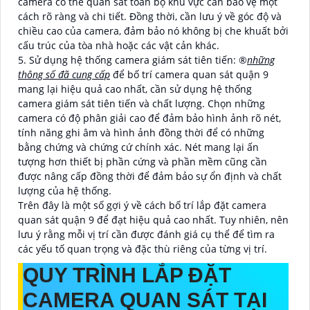
camera có thể quan sát toàn bộ khu vực cần bảo vệ một
cách rõ ràng và chi tiết. Đồng thời, cần lưu ý về góc độ và
chiều cao của camera, đảm bảo nó không bị che khuất bởi
cấu trúc của tòa nhà hoặc các vật cản khác.
5. Sử dụng hệ thống camera giám sát tiên tiến: ®️
những
thông số đã cung cấp
để bố trí camera quan sát quận 9
mang lại hiệu quả cao nhất, cần sử dụng hệ thống
camera giám sát tiên tiến và chất lượng. Chọn những
camera có độ phân giải cao để đảm bảo hình ảnh rõ nét,
tính năng ghi âm và hình ảnh đồng thời để có những
bằng chứng và chứng cứ chính xác. Nét mang lại ấn
tượng hơn thiết bị phần cứng và phần mềm cũng cần
được nâng cấp đồng thời để đảm bảo sự ổn định và chất
lượng của hệ thống.
Trên đây là một số gợi ý về cách bố trí lắp đặt camera
quan sát quận 9 để đạt hiệu quả cao nhất. Tuy nhiên, nên
lưu ý rằng mỗi vị trí cần được đánh giá cụ thể để tìm ra
các yếu tố quan trọng và đặc thù riêng của từng vị trí.
QUY TRÌNH LẮP ĐẶT
CAMERA QUAN SÁT TẠI