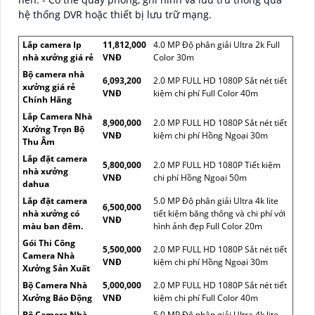
hệ thống DVR hoặc thiết bị lưu trữ mạng.
Lắp camera Ip
11,812,000
4.0 MP Độ phân giải Ultra 2k Full
nhà xưởng giá rẻ
VNĐ
Color 30m
Bộ camera nhà
6,093,200
2.0 MP FULL HD 1080P Sắt nét tiết
xưởng giá rẻ
VNĐ
kiệm chi phí Full Color 40m
Chính Hãng
Lắp Camera Nhà
8,900,000
2.0 MP FULL HD 1080P Sắt nét tiết
Xưởng Trọn Bộ
VNĐ
kiệm chi phí Hồng Ngoại 30m
Thu Âm
Lắp đặt camera
5,800,000
2.0 MP FULL HD 1080P Tiết kiệm
nhà xưởng
VNĐ
chi phí Hồng Ngoại 50m
dahua
Lắp đặt camera
5.0 MP Độ phân giải Ultra 4k lite
6,500,000
nhà xưởng có
tiết kiệm băng thông và chi phí với
VNĐ
màu ban đêm.
hình ảnh đẹp Full Color 20m
Gói Thi Công
5,500,000
2.0 MP FULL HD 1080P Sắt nét tiết
Camera Nhà
VNĐ
kiệm chi phí Hồng Ngoại 30m
Xưởng Sản Xuất
Bộ Camera Nhà
5,000,000
2.0 MP FULL HD 1080P Sắt nét tiết
Xưởng Báo Động
VNĐ
kiệm chi phí Full Color 40m
Bộ Camera Nhà
5.0 MP Độ phân giải Ultra 4k lite