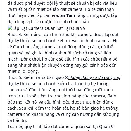
đã được phê duyệt, đội kỹ thuật sẽ chuẩn bị các vật liệu
và thiết bị cần thiết để lắp đặt camera. Họ sẽ cẩn thận
thực hiện việc lắp camera,
an Tâm
rằng chúng được lắp
đặt đúng vị trí và được cố định chắc chắn.
Bước 4: Kết nối và cấu hình Sau khi camera được lắp đặt,
đội kỹ thuật sẽ tiến hành kết nối và cấu hình camera. Họ
sẽ đảm bảo rằng camera hoạt động đúng cách, có thể
quan sát và ghi lại hình ảnh một cách rõ ràng và liền
mạch. Đồng thời, họ cũng sẽ cấu hình các chức năng bổ
sung như phát hiện chuyển động hay gửi cảnh báo đến
thiết bị di động.
Bước 5: Kiểm tra và bàn giao ®️
những thông số đã cung cấp
đội kỹ thuật sẽ tiến hành kiểm tra toàn bộ hệ thống
camera và đảm bảo rằng mọi thứ hoạt động một cách
trơn tru. Họ sẽ kiểm tra các tính năng của camera, đảm
bảo mọi kết nối và cấu hình đều được thực hiện đúng
cách. Sau khi kiểm tra hoàn tất, họ sẽ bàn giao hệ thống
camera cho khách hàng và cung cấp hướng dẫn sử dụng
và bảo trì.
Toàn bộ quy trình lắp đặt camera quan sát tại Quận 9