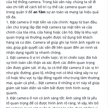
của hệ thống camera. Trong bài văn này, chúng ta sẽ đi
vào chi tiết về cách bố trí cụ thể các camera quan sát
trong quận 9 để
an Tâm
sự an toàn và mang lại hiệu quả
tối đa.
1. Đặt camera ở mặt tiền và cửa chính: Ngay từ ban đầu,
cần chú trọng lắp đặt một camera tại mặt tiền và cửa
chính của tòa nhà, cửa hàng hoặc căn hộ. Đây là khu vực
quan trọng và thường xuyên được sử dụng bởi khách
hàng và cư dân. Camera sẽ giúp ghi lại hình ảnh người ra
vào, giúp giải quyết các vấn đề liên quan đến an ninh và
nhận dạng người lạ nhanh chóng.
2. Đặt camera ở vị trí chiến lược: Vị trí chiến lược đòi hỏi
sự tính toán cẩn thận và xác định các điểm quan trọng
cần được giám sát. Ví dụ, ta có thể đặt camera ở các vị trí
như góc đường, giao lộ, những nơi có khả năng xảy ra sự
cố hoặc khu vực tụ tập đông người như trung tâm thương
mại, quán cà phê,… Đặt camera ở những vị trí này sẽ giúp
giám sát toàn diện và nắm bắt được tình hình xung
quanh.
3. Đặt camera ở nơi có ánh sáng tốt: Ánh sáng tốt là yếu
tố quan trọng để có được hình ảnh rõ ràng. Vì vậy, khi bố