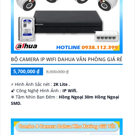
BỘ CAMERA IP WIFI DAHUA VĂN PHÒNG GIÁ RẺ
5,700,000 ₫
8,300,000 ₫
️⚡ Hình Ảnh Sắc nét :
2K Lite .
🌠 Công Nghệ Hình Ảnh :
IP Wifi.
❈ Tầm Nhìn Ban Đêm :
Hồng Ngoại 30m Hồng Ngoại
SMD.
🔩 Thiết Kế Camera
Dome Kim loại + Nhựa.
️✤ Khả Năng :
Thu Âm Và Loa.