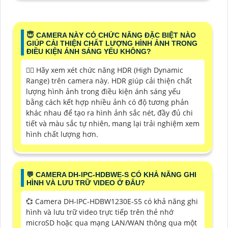
😇 CAMERA NÀY CÓ CHỨC NĂNG ĐẶC BIỆT NÀO
GIÚP CẢI THIỆN CHẤT LƯỢNG HÌNH ẢNH TRONG
ĐIỀU KIỆN ÁNH SÁNG YẾU KHÔNG?
❤️‍💋‍ Hãy xem xét chức năng HDR (High Dynamic
Range) trên camera này. HDR giúp cải thiện chất
lượng hình ảnh trong điều kiện ánh sáng yếu
bằng cách kết hợp nhiều ảnh có độ tương phản
khác nhau để tạo ra hình ảnh sắc nét, đầy đủ chi
tiết và màu sắc tự nhiên, mang lại trải nghiệm xem
hình chất lượng hơn.
️💬 CAMERA DH-IPC-HDBWE-S CÓ KHẢ NĂNG GHI
HÌNH VÀ LƯU TRỮ VIDEO Ở ĐÂU?
💞 Camera DH-IPC-HDBW1230E-S5 có khả năng ghi
hình và lưu trữ video trực tiếp trên thẻ nhớ
microSD hoặc qua mạng LAN/WAN thông qua một