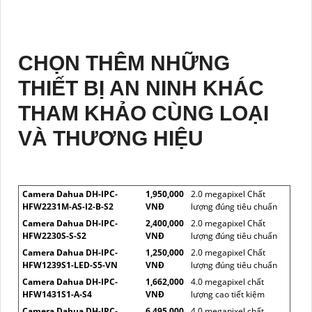
CHỌN THÊM NHỮNG
THIẾT BỊ AN NINH KHÁC
THAM KHẢO CÙNG LOẠI
VÀ THƯƠNG HIỆU
Camera Dahua DH-IPC-
1,950,000
2.0 megapixel Chất
HFW2231M-AS-I2-B-S2
VNĐ
lượng đúng tiêu chuẩn
Camera Dahua DH-IPC-
2,400,000
2.0 megapixel Chất
HFW2230S-S-S2
VNĐ
lượng đúng tiêu chuẩn
Camera Dahua DH-IPC-
1,250,000
2.0 megapixel Chất
HFW1239S1-LED-S5-VN
VNĐ
lượng đúng tiêu chuẩn
Camera Dahua DH-IPC-
1,662,000
4.0 megapixel chất
HFW1431S1-A-S4
VNĐ
lượng cao tiết kiệm
Camera Dahua DH-IPC-
6,495,000
4.0 megapixel chất