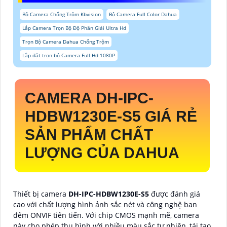
Bộ Camera Chống Trộm Kbvision
Bộ Camera Full Color Dahua
Lắp Camera Trọn Bộ Độ Phân Giải Ultra Hd
Trọn Bộ Camera Dahua Chống Trộm
Lắp đặt trọn bộ Camera Full Hd 1080P
CAMERA
DH-IPC-
HDBW1230E-S5
GIÁ RẺ
SẢN PHẨM CHẤT
LƯỢNG CỦA DAHUA
Thiết bị camera
DH-IPC-HDBW1230E-S5
được đánh giá
cao với chất lượng hình ảnh sắc nét và công nghệ ban
đêm ONVIF tiên tiến. Với chip CMOS mạnh mẽ, camera
này cho phép thu hình với nhiều màu sắc tự nhiên, tái tạo