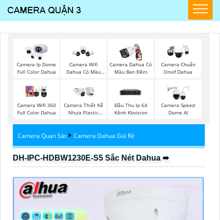
Camera Ip Dome
Camera Wifi
Camera Dahua Có
Camera Chuẩn
Full Color Dahua
Dahua Có Màu
Màu Ban Đêm
Onvif Dahua
Ban Đêm
Camera Wifi 360
Camera Thiết Kế
Đầu Thu Ip 64
Camera Speed
Full Color Dahua
Nhựa Plastic
Kênh Kbvision
Dome AI
Dahua
Camera Quan Sát
Camera Dahua Giá Rẻ
DH-IPC-HDBW1230E-S5 Sắc Nét Dahua ➠