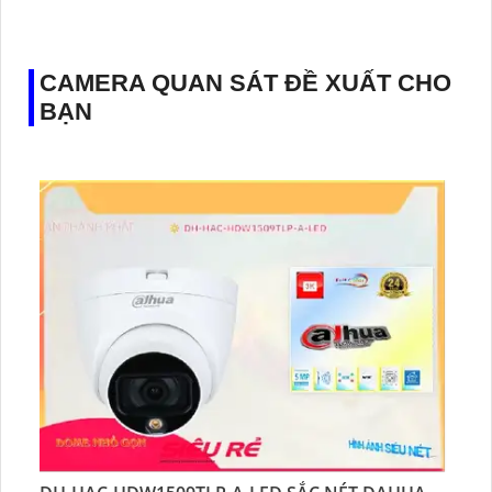
👑 Thiết Kế Camera
Xoay 360.
️✔️ Ưu Điểm :
Thu Âm Và Loa.
CAMERA QUAN SÁT ĐỀ XUẤT CHO
BẠN