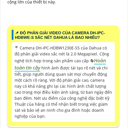
cộng lớn của thiết bị này.
📌 ĐỘ PHÂN GIẢI VIDEO CỦA CAMERA DH-IPC-
HDBWE-S SẮC NÉT DAHUA LÀ BAO NHIÊU?
🤵 Camera DH-IPC-HDBW1230E-S5 của Dahua có
độ phân giải video sắc nét là 2.0 Megapixel. Cộng
Hoàn
nghệ tích hợp trong sản phẩm cao cấp 🔄
toàn tin cậy
hình ảnh được tái tạo rõ nét và chi
tiết, giúp người dùng quan sát mọi chuyển động
một cách rõ ràng. Với độ phân giải cao, camera
này có khả năng ghi lại các hình ảnh chất lượng
cao trong mọi điều kiện ánh sáng, từ ban ngày đến
ban đêm. Nét ưu điểm của công nghệ đặc biệt Kỹ
Thuật của hãng có thể nhận biết trong việc giám
sát và bảo vệ an ninh cho gia đình hoặc doanh
nghiệp của bạn.