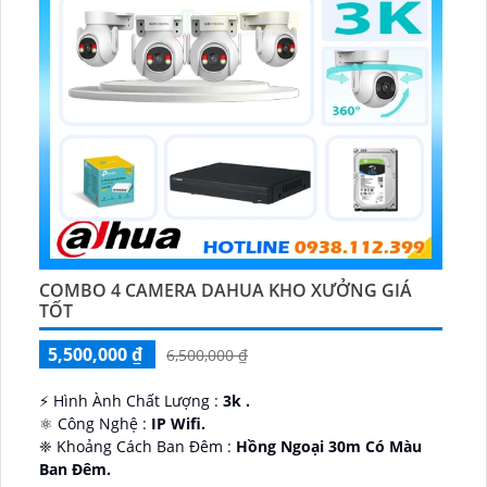
COMBO 4 CAMERA DAHUA KHO XƯỞNG GIÁ
TỐT
5,500,000 ₫
6,500,000 ₫
️⚡ Hình Ành Chất Lượng :
3k .
⚛️ Công Nghệ :
IP Wifi.
❈ Khoảng Cách Ban Đêm :
Hồng Ngoại 30m Có Màu
Ban Ðêm.