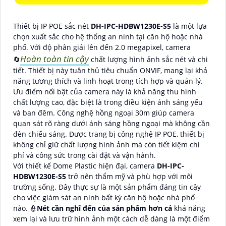
Thiết bị IP POE sắc nét
DH-IPC-HDBW1230E-S5
là một lựa
chọn xuất sắc cho hệ thống an ninh tại căn hộ hoặc nhà
phố. Với độ phân giải lên đến 2.0 megapixel, camera
Hoàn toàn tin cậy
🔄
chất lượng hình ảnh sắc nét và chi
tiết. Thiết bị này tuân thủ tiêu chuẩn ONVIF, mang lại khả
năng tương thích và linh hoạt trong tích hợp và quản lý.
Ưu điểm nổi bật của camera này là khả năng thu hình
chất lượng cao, đặc biệt là trong điều kiện ánh sáng yếu
và ban đêm. Công nghệ hồng ngoại 30m giúp camera
quan sát rõ ràng dưới ánh sáng hồng ngoại mà không cần
đèn chiếu sáng. Được trang bị công nghệ IP POE, thiết bị
không chỉ giữ chất lượng hình ảnh mà còn tiết kiệm chi
phí và công sức trong cài đặt và vận hành.
Với thiết kế Dome Plastic hiện đại, camera
DH-IPC-
HDBW1230E-S5
trở nên thẩm mỹ và phù hợp với môi
trường sống. Đây thực sự là một sản phẩm đáng tin cậy
cho việc giám sát an ninh bất kỳ căn hộ hoặc nhà phố
nào. 👮
Nét cần nghĩ đến của sản phẩm hơn cả
khả năng
xem lại và lưu trữ hình ảnh một cách dễ dàng là một điểm