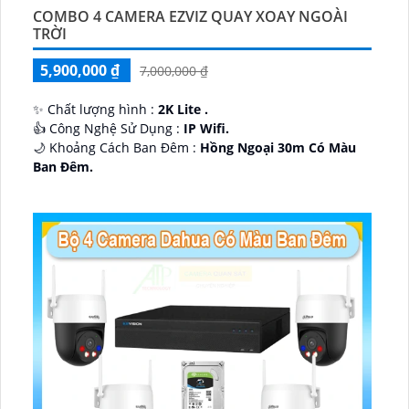
COMBO 4 CAMERA EZVIZ QUAY XOAY NGOÀI
TRỜI
5,900,000 ₫
7,000,000 ₫
✨ Chất lượng hình :
2K Lite .
👍 Công Nghệ Sử Dụng :
IP Wifi.
🌙 Khoảng Cách Ban Đêm :
Hồng Ngoại 30m Có Màu
Ban Ðêm.
🕉️ Cấu Tạo Camera
IP67 xoay 360.
️📡 Ưu Điểm :
Thu Âm Và Loa.