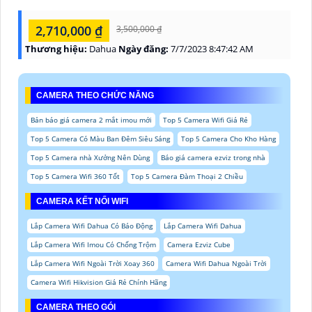
2,710,000 ₫
3,500,000 ₫
Thương hiệu:
Dahua
Ngày đăng:
7/7/2023 8:47:42 AM
CAMERA THEO CHỨC NĂNG
Bản báo giá camera 2 mắt imou mới
Top 5 Camera Wifi Giá Rẻ
Top 5 Camera Có Màu Ban Đêm Siêu Sáng
Top 5 Camera Cho Kho Hàng
Top 5 Camera nhà Xưởng Nên Dùng
Báo giá camera ezviz trong nhà
Top 5 Camera Wifi 360 Tốt
Top 5 Camera Đàm Thoại 2 Chiều
CAMERA KẾT NỐI WIFI
Lắp Camera Wifi Dahua Có Báo Động
Lắp Camera Wifi Dahua
Lắp Camera Wifi Imou Có Chống Trộm
Camera Ezviz Cube
Lắp Camera Wifi Ngoài Trời Xoay 360
Camera Wifi Dahua Ngoài Trời
Camera Wifi Hikvision Giá Rẻ Chính Hãng
CAMERA THEO GÓI