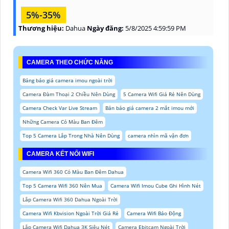
5%-35%
Thương hiệu:
Dahua
Ngày đăng:
5/8/2025 4:59:59 PM
CAMERA THEO CHỨC NĂNG
Bảng báo giá camera imou ngoài trời
Camera Đàm Thoại 2 Chiều Nên Dùng
5 Camera Wifi Giá Rẻ Nên Dùng
Camera Check Var Live Stream
Bản báo giá camera 2 mắt imou mới
Những Camera Có Màu Ban Đêm
Top 5 Camera Lắp Trong Nhà Nên Dùng
camera nhìn mã vận đơn
CAMERA KẾT NỐI WIFI
Camera Wifi 360 Có Màu Ban Đêm Dahua
Top 5 Camera Wifi 360 Nên Mua
Camera Wifi Imou Cube Ghi Hình Nét
Lắp Camera Wifi 360 Dahua Ngoài Trời
Camera Wifi Kbvision Ngoài Trời Giá Rẻ
Camera Wifi Báo Động
Lắp Camera Wifi Dahua 3K Siêu Nét
Camera Ebitcam Ngoài Trời