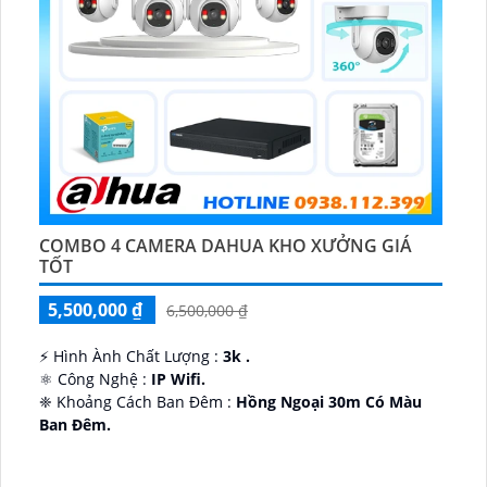
COMBO 4 CAMERA DAHUA KHO XƯỞNG GIÁ
TỐT
5,500,000 ₫
6,500,000 ₫
️⚡ Hình Ành Chất Lượng :
3k .
⚛️ Công Nghệ :
IP Wifi.
❈ Khoảng Cách Ban Đêm :
Hồng Ngoại 30m Có Màu
Ban Ðêm.
👑 Thiết Kế Camera
Xoay 360.
️✔️ Ưu Điểm :
Thu Âm Và Loa.