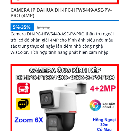
CAMERA IP DAHUA DH-IPC-HFW5449-ASE-PV-
PRO (4MP)
5%-35%
liên hệ
Camera DH-IPC-HFW5449-ASE-PV-PRO thân trụ ngoài
trời có độ phân giải 4MP cho hình ảnh siêu nét, màu
sắc trung thực cả ngày lẫn đêm nhờ công nghệ
WizColor. Tích hợp tính năng phát hiện xâm nhập,
cảnh báo chủ động và đếm người thông minh, camera
đảm bảo an ninh toàn diện cho mọi khu vực...