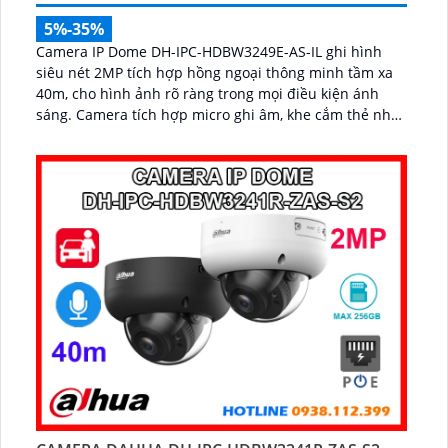
5%-35%
Camera IP Dome DH-IPC-HDBW3249E-AS-IL ghi hình
siêu nét 2MP tích hợp hồng ngoại thông minh tầm xa
40m, cho hình ảnh rõ ràng trong mọi điều kiện ánh
sáng. Camera tích hợp micro ghi âm, khe cắm thẻ nhớ
lên đến 512GB và công nghệ phát hiện chính xác
người, xe giúp nâng cao hiệu quả giám sát vượt trội...