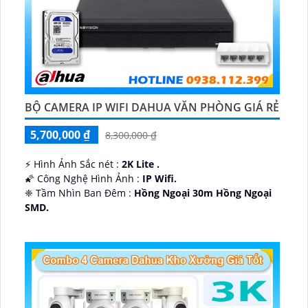
BỘ CAMERA IP WIFI DAHUA VĂN PHÒNG GIÁ RẺ
5,700,000 ₫
8,300,000 ₫
️⚡ Hình Ảnh Sắc nét :
2K Lite .
🌠 Công Nghệ Hình Ảnh :
IP Wifi.
❈ Tầm Nhìn Ban Đêm :
Hồng Ngoại 30m Hồng Ngoại
SMD.
🔩 Thiết Kế Camera
Dome Kim loại + Nhựa.
️✤ Khả Năng :
Thu Âm Và Loa.