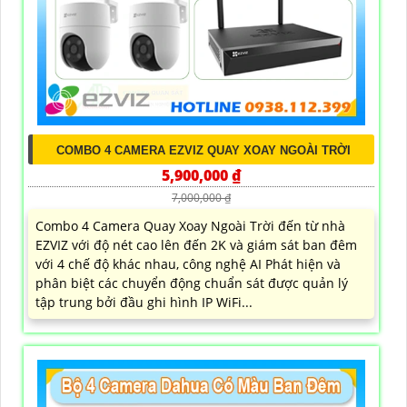
COMBO 4 CAMERA EZVIZ QUAY XOAY NGOÀI TRỜI
5,900,000 ₫
7,000,000 ₫
Combo 4 Camera Quay Xoay Ngoài Trời đến từ nhà
EZVIZ với độ nét cao lên đến 2K và giám sát ban đêm
với 4 chế độ khác nhau, công nghệ AI Phát hiện và
phân biệt các chuyển động chuẩn sát được quản lý
tập trung bởi đầu ghi hình IP WiFi...