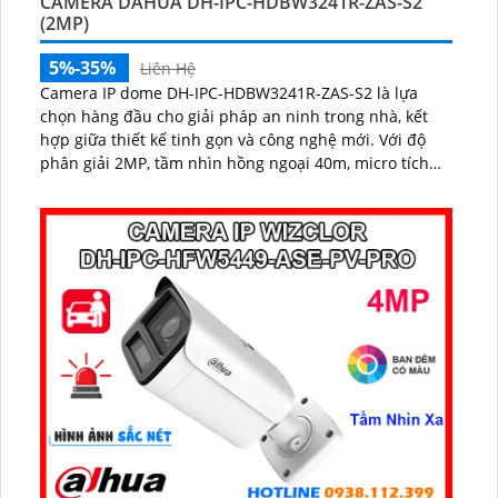
CAMERA DAHUA DH-IPC-HDBW3241R-ZAS-S2
(2MP)
5%-35%
Liên Hệ
Camera IP dome DH-IPC-HDBW3241R-ZAS-S2 là lựa
chọn hàng đầu cho giải pháp an ninh trong nhà, kết
hợp giữa thiết kế tinh gọn và công nghệ mới. Với độ
phân giải 2MP, tầm nhìn hồng ngoại 40m, micro tích
hợp ghi âm, cùng khả năng nhận diện chính xác người
và phương tiện, camera giúp giám sát chính xác, giảm
thiểu cảnh báo sai, hỗ trợ khe thẻ nhớ lên đến 256GB
và cấp nguồn PoE...