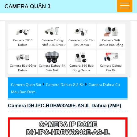
Camera TIOC
Camera Chống
Camera Ip Có Thu
Camera Wifi
Dahua
Nhiễu 3D-DNR
Ậm Dahua
Dahua Báo Động
Dahua
Camera Báo Động
Camera Dahua 4K
Camera 360 Bao
Camera Dahua
Dahua
Siêu Nét
Động Dahua
Giá Rẻ
Camera Quan Sát
Camera Dahua Giá Rẻ
Camera Dahua Có
Màu Ban Đêm
Camera DH-IPC-HDBW3249E-AS-IL Dahua (2MP)