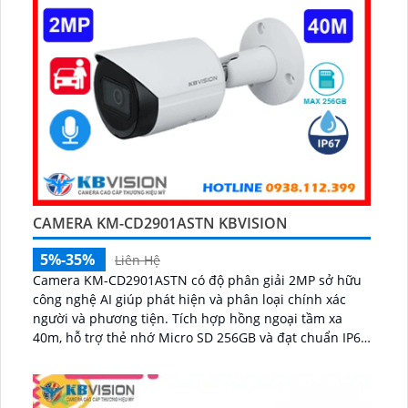
CAMERA KM-CD2901ASTN KBVISION
5%-35%
Liên Hệ
Camera KM-CD2901ASTN có độ phân giải 2MP sở hữu
công nghệ AI giúp phát hiện và phân loại chính xác
người và phương tiện. Tích hợp hồng ngoại tầm xa
40m, hỗ trợ thẻ nhớ Micro SD 256GB và đạt chuẩn IP67,
IK10, đảm bảo hoạt động bền bỉ trong mọi điều kiện
môi trường...