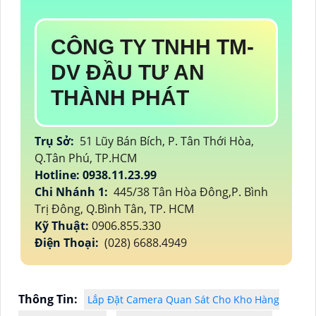
CÔNG TY TNHH TM-
DV ĐẦU TƯ AN
THÀNH PHÁT
Trụ Sở:
51 Lũy Bán Bích, P. Tân Thới Hòa,
Q.Tân Phú, TP.HCM
Hotline: 0938.11.23.99
Chi Nhánh 1:
445/38 Tân Hòa Đông,P. Bình
Trị Đông, Q.Bình Tân, TP. HCM
Kỹ Thuật:
0906.855.330
Điện Thoại:
(028) 6688.4949
Thông Tin:
Lắp Đặt Camera Quan Sát Cho Kho Hàng