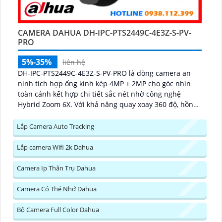
CAMERA DAHUA DH-IPC-PTS2449C-4E3Z-S-PV-
PRO
5%-35%
liên hệ
DH-IPC-PTS2449C-4E3Z-S-PV-PRO là dòng camera an
ninh tích hợp ống kính kép 4MP + 2MP cho góc nhìn
toàn cảnh kết hợp chi tiết sắc nét nhờ công nghệ
Hybrid Zoom 6X. Với khả năng quay xoay 360 độ, hồng
ngoại ban đêm 30m, hình ảnh màu chuẩn sắc nhờ
WizColor và tính năng đàm thoại hai chiều mang đến
Lắp Camera Auto Tracking
trải nghiệm giám sát chủ động và chính xác...
Lắp camera Wifi 2k Dahua
Camera Ip Thân Trụ Dahua
Camera Có Thẻ Nhớ Dahua
Bộ Camera Full Color Dahua