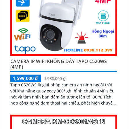
CAMERA IP WIFI KHÔNG DÂY TAPO C520WS
(4MP)
1,599,000 ₫
1,980,000 ₫
Tapo C520WS là giải pháp camera an ninh ngoài trời
với khả năng quay xoay 360° ghi hình chuẩn 4MP siêu
nét và tầm nhìn ban đêm ấn tượng lên tới 30m. Tích
hợp công nghệ đàm thoại hai chiều, phát hiện chuyển
động thông minh và báo động kịp thời, camera giúp
bạn kiểm soát an toàn dù ở bất cứ đâu...