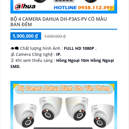
BỘ 4 CAMERA DAHUA DH-P3AS-PV CÓ MÀU
BAN ĐÊM
5,900,000 ₫
7,000,000 ₫
👁️‍🗨 Chất lượng hình Ảnh :
FULL HD 1080P .
🕉️ Camera Công nghệ :
IP.
🌛 Khi xem thiếu sáng :
Hồng Ngoại 10m Hồng Ngoại
SMD.
♊ Camera Thiết Kế
Dome Kim loại + Nhựa.
️💎 Chức Năng :
Thu Âm.