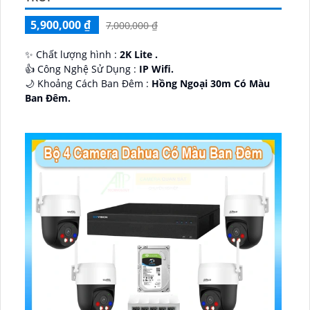
5,900,000 ₫
7,000,000 ₫
✨ Chất lượng hình :
2K Lite .
👍 Công Nghệ Sử Dụng :
IP Wifi.
🌙 Khoảng Cách Ban Đêm :
Hồng Ngoại 30m Có Màu
Ban Ðêm.
🕉️ Cấu Tạo Camera
IP67 xoay 360.
️📡 Ưu Điểm :
Thu Âm Và Loa.