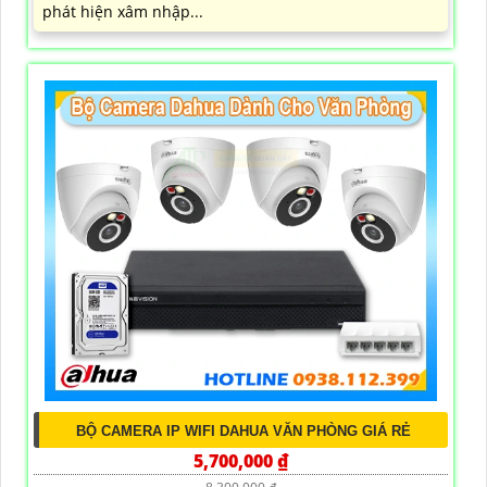
phát hiện xâm nhập...
BỘ CAMERA IP WIFI DAHUA VĂN PHÒNG GIÁ RẺ
5,700,000 ₫