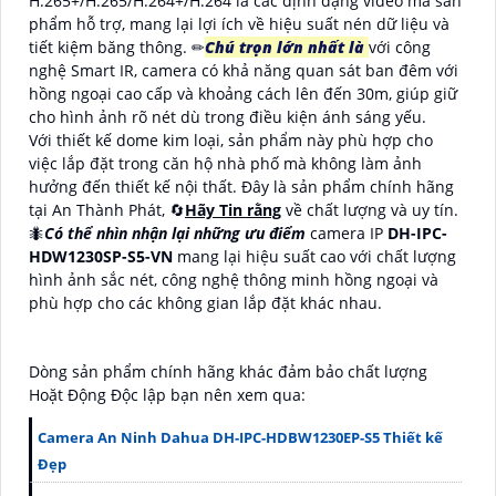
H.265+/H.265/H.264+/H.264 là các định dạng video mà sản
phẩm hỗ trợ, mang lại lợi ích về hiệu suất nén dữ liệu và
tiết kiệm băng thông. ✏
Chú trọn lớn nhất là
với công
nghệ Smart IR, camera có khả năng quan sát ban đêm với
hồng ngoại cao cấp và khoảng cách lên đến 30m, giúp giữ
cho hình ảnh rõ nét dù trong điều kiện ánh sáng yếu.
Với thiết kế dome kim loại, sản phẩm này phù hợp cho
việc lắp đặt trong căn hộ nhà phố mà không làm ảnh
hưởng đến thiết kế nội thất. Đây là sản phẩm chính hãng
tại An Thành Phát, 🔄
Hãy Tin rằng
về chất lượng và uy tín.
🐜
Có thể nhìn nhận lại những ưu điểm
camera IP
DH-IPC-
HDW1230SP-S5-VN
mang lại hiệu suất cao với chất lượng
hình ảnh sắc nét, công nghệ thông minh hồng ngoại và
phù hợp cho các không gian lắp đặt khác nhau.
Dòng sản phẩm chính hãng khác đảm bảo chất lượng
Hoặt Động Độc lập bạn nên xem qua:
Camera An Ninh Dahua DH-IPC-HDBW1230EP-S5 Thiết kế
Đẹp