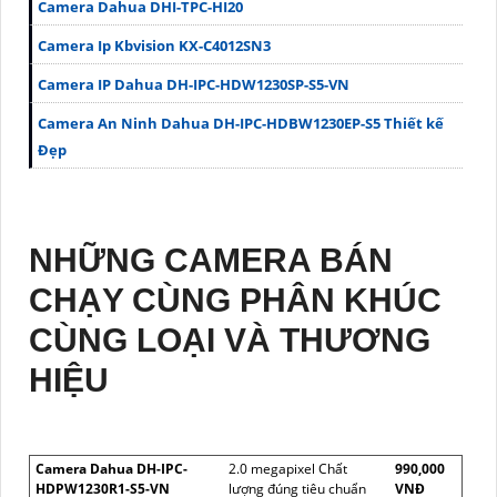
Camera Dahua DHI-TPC-HI20
Camera Ip Kbvision KX-C4012SN3
Camera IP Dahua DH-IPC-HDW1230SP-S5-VN
Camera An Ninh Dahua DH-IPC-HDBW1230EP-S5 Thiết kế
Đẹp
NHỮNG CAMERA BÁN
CHẠY CÙNG PHÂN KHÚC
CÙNG LOẠI VÀ THƯƠNG
HIỆU
Camera Dahua DH-IPC-
2.0 megapixel Chất
990,000
HDPW1230R1-S5-VN
lượng đúng tiêu chuẩn
VNĐ