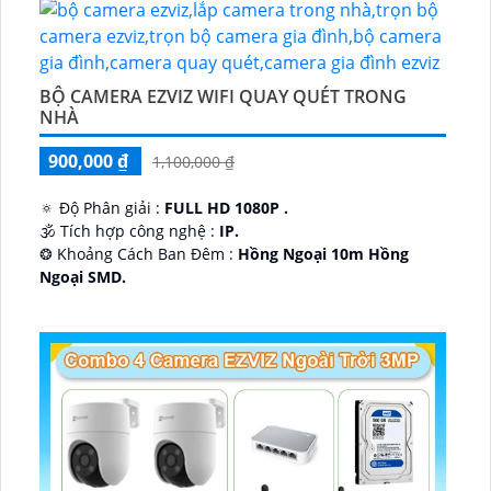
BỘ CAMERA EZVIZ WIFI QUAY QUÉT TRONG
NHÀ
900,000 ₫
1,100,000 ₫
🔅 Độ Phân giải :
FULL HD 1080P .
🕉️ Tích hợp công nghệ :
IP.
❂ Khoảng Cách Ban Đêm :
Hồng Ngoại 10m Hồng
Ngoại SMD.
🛡 Mẫu Camera
Dome Kim loại + Nhựa.
️📢 Ưu Điểm :
Thu Âm.