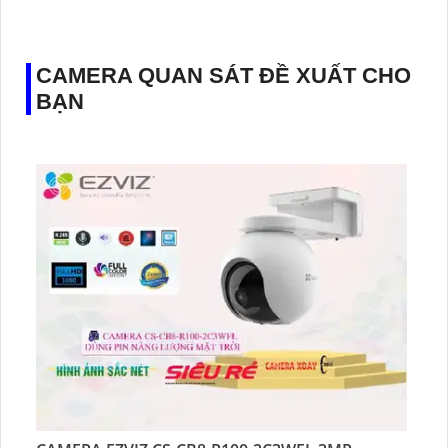
♊ Camera Thiết Kế
Dome Kim loại + Nhựa.
️💎 Chức Năng :
Thu Âm.
CAMERA QUAN SÁT ĐỀ XUẤT CHO
BẠN