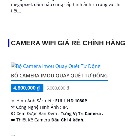
megapixel, đảm bảo cung cấp hình ảnh rõ ràng và chi
tiết...
CAMERA WIFI GIÁ RẺ CHÍNH HÃNG
BỘ CAMERA IMOU QUAY QUÉT TỰ ĐỘNG
4,800,000 ₫
6,000,000 ₫
🔆 Hình Ảnh Sắc nét :
FULL HD 1080P .
⚒ Công Nghệ Hình Ảnh :
IP.
🌔 Xem Được Ban Đêm :
Từng Vị Trí Camera .
👑 Thiết Kế Camera
Đầu Ghi 4 kênh.
️🔮 Đặt Điểm :
Công Nghệ AI.