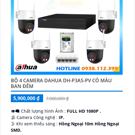
BỘ 4 CAMERA DAHUA DH-P3AS-PV CÓ MÀU
BAN ĐÊM
5,900,000 ₫
7,000,000 ₫
👁️‍🗨 Chất lượng hình Ảnh :
FULL HD 1080P .
🕉️ Camera Công nghệ :
IP.
🌛 Khi xem thiếu sáng :
Hồng Ngoại 10m Hồng Ngoại
SMD.