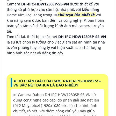
Camera
DH-IPC-HDW1230SP-S5-VN
được thiết kế với
thông số phù hợp cho căn hộ, nhà phố, với kiểu dáng
Dome Kim Loại sang trọng. ✏
Chú trọn lớn nhất là
với
khả năng xem được ban đêm và công nghệ IP, bạn hoàn
toàn yên tâm về chất lượng hình ảnh mà camera truyền
tải.
Tóm tắt lại, thiết bị Ip sắc nét
DH-IPC-HDW1230SP-S5-VN
là sự lựa chọn lý tưởng cho việc giám sát an ninh tại nhà
ở, văn phòng hay công ty với hiệu suất cao, chất lượng
hình ảnh sắc nét và đáng tin cậy.
➽ ĐỘ PHÂN GIẢI CỦA CAMERA DH-IPC-HDWSP-S-
VN SẮC NÉT DAHUA LÀ BAO NHIÊU?
🎀 Camera Dahua DH-IPC-HDW1230SP-S5-VN sử
dụng công nghệ cao cấp, độ phân giải sắc nét lên
tới 2 Megapixel (1920x1080 pixels), cho hình ảnh
chi tiết, rõ nét. Với điểm cộng chủ yếu này giúp