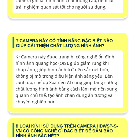
camera ghi lại hình ảnh chất lượng cao, đem lại
trải nghiệm quan sát tốt cho người sử dụng.
❔ CAMERA NÀY CÓ TÍNH NĂNG ĐẶC BIỆT NÀO
GIÚP CẢI THIỆN CHẤT LƯỢNG HÌNH ẢNH?
🦅 Camera này được trang bị công nghệ ổn định
hình ảnh quang học (OIS), giúp giảm rung khi
chụp ảnh, giúp hình ảnh trở nên sắc nét hơn,
không bị mờ trong điều kiện ánh sáng yếu. Bên
cạnh đó, chế độ Xóa nền AI cũng giúp tăng cường
chất lượng hình ảnh bằng cách làm mờ nền xung
quanh chủ thể, tạo ảnh chân dung ấn tượng và
chuyên nghiệp hơn.
‼️ LOẠI KÍNH SỬ DỤNG TRÊN CAMERA HDWSP-S-
VN CÓ CÔNG NGHỆ GÌ ĐẶC BIỆT ĐỂ ĐẢM BẢO
HÌNH ẢNH SẮC NÉT?