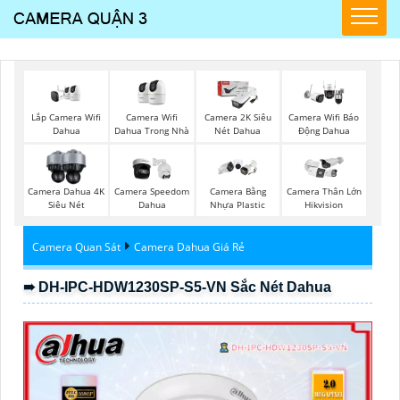
Lắp Camera Wifi
Camera Wifi
Camera 2K Siêu
Camera Wifi Báo
Dahua
Dahua Trong Nhà
Nét Dahua
Động Dahua
Camera Dahua 4K
Camera Speedom
Camera Bằng
Camera Thân Lớn
Siêu Nét
Dahua
Nhựa Plastic
Hikvision
Camera Quan Sát
Camera Dahua Giá Rẻ
➠ DH-IPC-HDW1230SP-S5-VN Sắc Nét Dahua