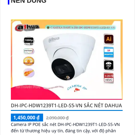
NÊN DÙNG
DH-IPC-HDW1239T1-LED-S5-VN SẮC NÉT DAHUA
1,450,000 ₫
2,090,000 ₫
Camera IP POE sắc nét DH-IPC-HDW1239T1-LED-S5-VN
đến từ thương hiệu uy tín, đáng tin cậy, với độ phân