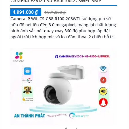
CAMERA EZVIZ CS-CB8-R100-2C3WFL 3MP
4,991,000 ₫
4,991,000 ₫
Camera IP Wifi CS-CB8-R100-2C3WFL sử dụng pin sở
hữu độ nét lên đến 3.0 megapixel, mang lại chất lượng
hình ảnh sắc nét quay xoay 360 độ phù hợp lắp đặt
ngoài trời tích hợp mic và loa đàm thoại 2 chiều hỗ trợ
pin 10400mAh, hoạt động 210 ngày ở chế độ tiết kiệm
...