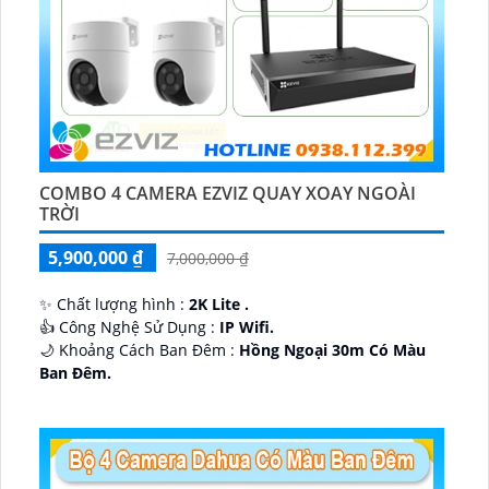
COMBO 4 CAMERA EZVIZ QUAY XOAY NGOÀI
TRỜI
5,900,000 ₫
7,000,000 ₫
✨ Chất lượng hình :
2K Lite .
👍 Công Nghệ Sử Dụng :
IP Wifi.
🌙 Khoảng Cách Ban Đêm :
Hồng Ngoại 30m Có Màu
Ban Ðêm.
🕉️ Cấu Tạo Camera
IP67 xoay 360.
️📡 Ưu Điểm :
Thu Âm Và Loa.