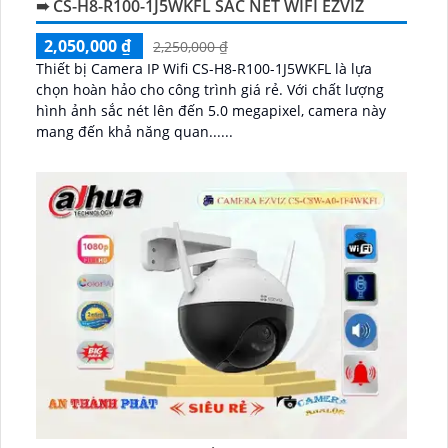
➠ CS-H8-R100-1J5WKFL SẮC NÉT WIFI EZVIZ
2,050,000 ₫
2,250,000 ₫
Thiết bị Camera IP Wifi CS-H8-R100-1J5WKFL là lựa
chọn hoàn hảo cho công trình giá rẻ. Với chất lượng
hình ảnh sắc nét lên đến 5.0 megapixel, camera này
mang đến khả năng quan......