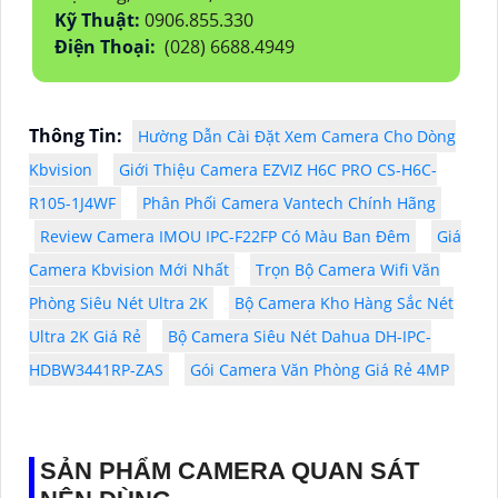
Kỹ Thuật:
0906.855.330
Điện Thoại:
(028) 6688.4949
Thông Tin:
Hường Dẫn Cài Đặt Xem Camera Cho Dòng
Kbvision
Giới Thiệu Camera EZVIZ H6C PRO CS-H6C-
R105-1J4WF
Phân Phối Camera Vantech Chính Hãng
Review Camera IMOU IPC-F22FP Có Màu Ban Đêm
Giá
Camera Kbvision Mới Nhất
Trọn Bộ Camera Wifi Văn
Phòng Siêu Nét Ultra 2K
Bộ Camera Kho Hàng Sắc Nét
Ultra 2K Giá Rẻ
Bộ Camera Siêu Nét Dahua DH-IPC-
HDBW3441RP-ZAS
Gói Camera Văn Phòng Giá Rẻ 4MP
SẢN PHẨM CAMERA QUAN SÁT