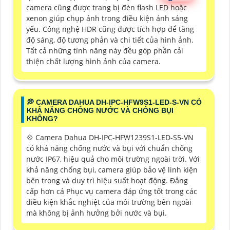
camera cũng được trang bị đèn flash LED hoặc
xenon giúp chụp ảnh trong điều kiện ánh sáng
yếu. Công nghệ HDR cũng được tích hợp để tăng
độ sáng, độ tương phản và chi tiết của hình ảnh.
Tất cả những tính năng này đều góp phần cải
thiện chất lượng hình ảnh của camera.
️💭 CAMERA DAHUA DH-IPC-HFW9S1-LED-S-VN CÓ
KHẢ NĂNG CHỐNG NƯỚC VÀ CHỐNG BỤI
KHÔNG?
💠 Camera Dahua DH-IPC-HFW1239S1-LED-S5-VN
có khả năng chống nước và bụi với chuẩn chống
nước IP67, hiệu quả cho môi trường ngoài trời. Với
khả năng chống bụi, camera giúp bảo vệ linh kiện
bên trong và duy trì hiệu suất hoạt động. Đẳng
cấp hơn cả Phục vụ camera đáp ứng tốt trong các
điều kiện khắc nghiệt của môi trường bên ngoài
mà không bị ảnh hưởng bởi nước và bụi.