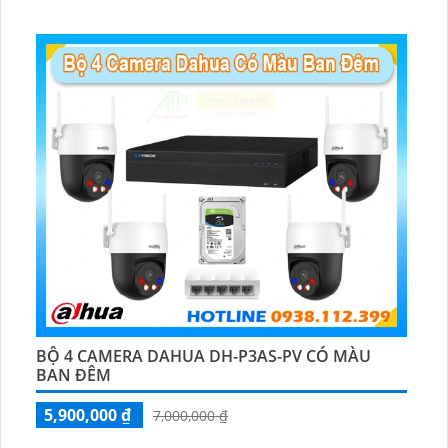
🕉️ Cấu Tạo Camera
IP67 xoay 360.
️📡 Ưu Điểm :
Thu Âm Và Loa.
BỘ 4 CAMERA DAHUA DH-P3AS-PV CÓ MÀU
BAN ĐÊM
5,900,000 ₫
7,000,000 ₫