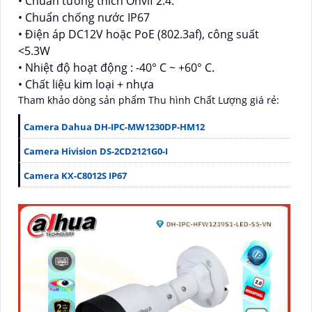
• Chuẩn tương thích Onvif 2.4.
• Chuẩn chống nước IP67
• Điện áp DC12V hoặc PoE (802.3af), công suất
<5.3W
• Nhiệt độ hoạt động : -40° C ~ +60° C.
• Chất liệu kim loại + nhựa
Tham khảo dòng sản phẩm Thu hình Chất Lượng giá rẻ:
Camera Dahua DH-IPC-MW1230DP-HM12
Camera Hivision DS-2CD2121G0-I
Camera KX-C8012S IP67