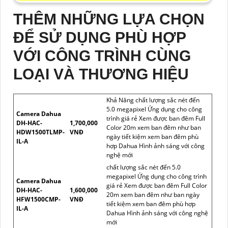
THÊM NHỮNG LỰA CHỌN
ĐỂ SỬ DỤNG PHÙ HỢP
VỚI CÔNG TRÌNH CÙNG
LOẠI VÀ THƯƠNG HIỆU
Khả Năng chất lượng sắc nét đến
5.0 megapixel Ứng dụng cho công
Camera Dahua
trình giá rẻ Xem được ban đêm Full
DH-HAC-
1,700,000
Color 20m xem ban đêm như ban
HDW1500TLMP-
VNĐ
ngày tiết kiệm xem ban đêm phù
IL-A
hợp Dahua Hình ảnh sáng với công
nghệ mới
chất lượng sắc nét đến 5.0
megapixel Ứng dụng cho công trình
Camera Dahua
giá rẻ Xem được ban đêm Full Color
DH-HAC-
1,600,000
20m xem ban đêm như ban ngày
HFW1500CMP-
VNĐ
tiết kiệm xem ban đêm phù hợp
IL-A
Dahua Hình ảnh sáng với công nghệ
mới