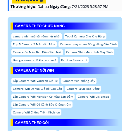
Thương hiệu:
Dahua
Ngày đăng:
7/21/2023 5:28:57 PM
CAMERA THEO CHỨC NĂNG
camera nhìn mã vận đơn nét nhất
Top 5 Camera Cho Kho Hàng
Top 5 Camera 2 Mắt Nên Mua
Camera quay video Đóng Hàng Cận Cảnh
Camera Có Màu Ban Đêm Siêu Nét
Camera Nhìn Màn Hình Máy Tính
Báo giá camera IP kbvision mới
Báo Giá Camera IP
CAMERA KẾT NỐI WIFI
Lắp Camera Wifi Vantech Giá Rẻ
Camera Wifi Không Dây
Camera Wifi Dahua Giá Rẻ Cao Cấp
Camera Ezviz Báo Động
Lắp Camera Wifi Kbvision Có Màu Ban Đêm
Camera Wifi Visioncop
Lắp Camera Wifi Có Cảnh Báo Chống trộm
Camera Wifi Chống Trộm Kbvision
CAMERA THEO GÓI