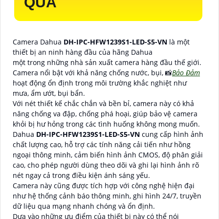
QUẢ
Camera Dahua
DH-IPC-HFW1239S1-LED-S5-VN
là một
thiết bị an ninh hàng đầu của hãng Dahua
một trong những nhà sản xuất camera hàng đầu thế giới.
Camera nổi bật với khả năng chống nước, bụi, 📸
Bảo Đảm
hoạt động ổn định trong môi trường khắc nghiệt như
mưa, ẩm ướt, bụi bẩn.
Với nét thiết kế chắc chắn và bền bỉ, camera này có khả
năng chống va đập, chống phá hoại, giúp bảo vệ camera
khỏi bị hư hỏng trong các tình huống không mong muốn.
Dahua
DH-IPC-HFW1239S1-LED-S5-VN
cung cấp hình ảnh
chất lượng cao, hỗ trợ các tính năng cải tiến như hồng
ngoại thông minh, cảm biến hình ảnh CMOS, độ phân giải
cao, cho phép người dùng theo dõi và ghi lại hình ảnh rõ
nét ngay cả trong điều kiện ánh sáng yếu.
Camera này cũng được tích hợp với công nghệ hiện đại
như hệ thống cảnh báo thông minh, ghi hình 24/7, truyền
dữ liệu qua mạng nhanh chóng và ổn định.
Dựa vào những ưu điểm của thiết bị này có thể nói