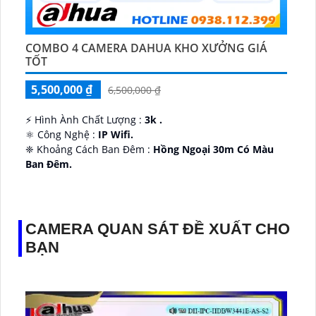
COMBO 4 CAMERA DAHUA KHO XƯỞNG GIÁ
TỐT
5,500,000 ₫
6,500,000 ₫
️⚡ Hình Ành Chất Lượng :
3k .
⚛️ Công Nghệ :
IP Wifi.
❈ Khoảng Cách Ban Đêm :
Hồng Ngoại 30m Có Màu
Ban Ðêm.
👑 Thiết Kế Camera
Xoay 360.
️✔️ Ưu Điểm :
Thu Âm Và Loa.
CAMERA QUAN SÁT ĐỀ XUẤT CHO
BẠN