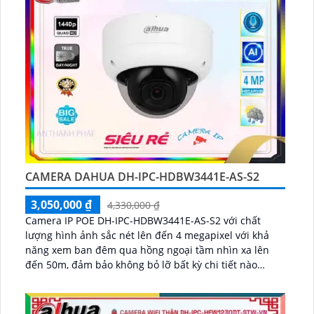
CAMERA DAHUA DH-IPC-HDBW3441E-AS-S2
3,050,000 ₫
4,330,000 ₫
Camera IP POE DH-IPC-HDBW3441E-AS-S2 với chất
lượng hình ảnh sắc nét lên đến 4 megapixel với khả
năng xem ban đêm qua hồng ngoại tầm nhìn xa lên
đến 50m, đảm bảo không bỏ lỡ bất kỳ chi tiết nào
camera công nghệ IP POE tích hợp mic ghi âm chuẩn
nén H265+ chống nước IP67 chống va đập IK10...