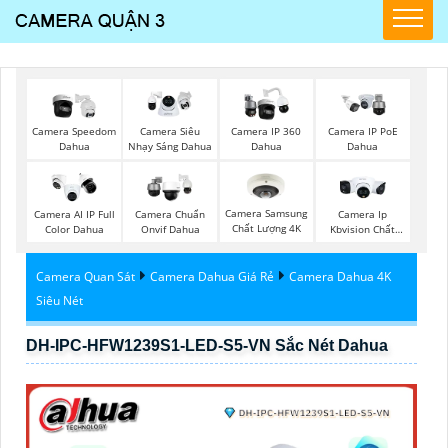
Camera Speedom
Camera Siêu
Camera IP 360
Camera IP PoE
Dahua
Nhạy Sáng Dahua
Dahua
Dahua
Camera Samsung
Camera AI IP Full
Camera Chuẩn
Camera Ip
Chất Lượng 4K
Color Dahua
Onvif Dahua
Kbvision Chất
Lượng
Camera Quan Sát
Camera Dahua Giá Rẻ
Camera Dahua 4K
Siêu Nét
DH-IPC-HFW1239S1-LED-S5-VN Sắc Nét Dahua