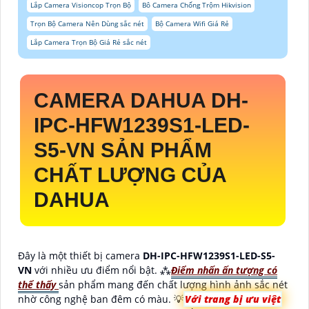
Lắp Camera Visioncop Trọn Bộ
Bô Camera Chống Trộm Hikvision
Trọn Bộ Camera Nên Dùng sắc nét
Bộ Camera Wifi Giá Rẻ
Lắp Camera Trọn Bộ Giá Rẻ sắc nét
CAMERA DAHUA
DH-
IPC-HFW1239S1-LED-
S5-VN
SẢN PHẨM
CHẤT LƯỢNG CỦA
DAHUA
Đây là một thiết bị camera
DH-IPC-HFW1239S1-LED-S5-
VN
với nhiều ưu điểm nổi bật. ⁂
Điểm nhấn ấn tượng có
thể thấy
sản phẩm mang đến chất lượng hình ảnh sắc nét
nhờ công nghệ ban đêm có màu. 💡
Với trang bị ưu việt