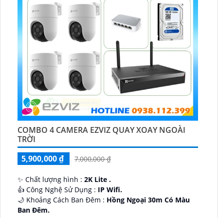
COMBO 4 CAMERA EZVIZ QUAY XOAY NGOÀI
TRỜI
5,900,000 ₫
7,000,000 ₫
✨ Chất lượng hình :
2K Lite .
👍 Công Nghệ Sử Dụng :
IP Wifi.
🌙 Khoảng Cách Ban Đêm :
Hồng Ngoại 30m Có Màu
Ban Ðêm.