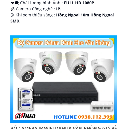
👁️‍🗨 Chất lượng hình Ảnh :
FULL HD 1080P .
🕉️ Camera Công nghệ :
IP.
🌛 Khi xem thiếu sáng :
Hồng Ngoại 10m Hồng Ngoại
SMD.
♊ Camera Thiết Kế
Dome Kim loại + Nhựa.
️💎 Chức Năng :
Thu Âm.
BỘ CAMERA IP WIFI DAHUA VĂN PHÒNG GIÁ RẺ