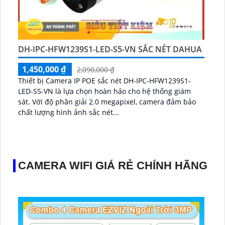
DH-IPC-HFW1239S1-LED-S5-VN SẮC NÉT DAHUA
1,450,000 ₫
2,090,000 ₫
Thiết bị Camera IP POE sắc nét DH-IPC-HFW1239S1-
LED-S5-VN là lựa chọn hoàn hảo cho hệ thống giám
sát. Với độ phân giải 2.0 megapixel, camera đảm bảo
chất lượng hình ảnh sắc nét...
CAMERA WIFI GIÁ RẺ CHÍNH HÃNG