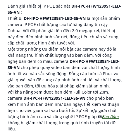
Đánh giá Thiết bị IP POE sắc nét
DH-IPC-HFW1239S1-LED-
S5-VN
:
Thiết bị
DH-IPC-HFW1239S1-LED-S5-VN
là một sản phẩm
camera IP POE chất lượng cao từ hãng đáng tin cậy
Dahua. Với độ phân giải lên đến 2.0 megapixel, thiết bị
này đem đến hình ảnh sắc nét, đúng tiêu chuẩn và cung
cấp chất lượng hình ảnh tuyệt vời.
Một trong những ưu điểm nổi bật của camera này đó là
khả năng thu hình chất lượng vào ban đêm. Với công
nghệ ban đêm có màu, camera
DH-IPC-HFW1239S1-LED-
S5-VN
cho phép quay video ban đêm với chất lượng hình
ảnh tốt và màu sắc sống động. Đẳng cấp hơn cả Phục vụ
giải quyết vấn đề cung cấp hình ảnh chi tiết và chất lượng
vào ban đêm, tối ưu hóa giải pháp giám sát an ninh.
Với khả năng xem được ban đêm Full Color tới 20m,
camera
DH-IPC-HFW1239S1-LED-S5-VN
cho phép bạn
xem hình ảnh ban đêm như ban ngày, tiết kiệm và thuận
tiện cho việc giám sát vào buổi tối. Sự kết hợp giữa chất
lượng hình ảnh cao và công nghệ IP POE giúp 📸
Bảo Đảm
không bị giảm chất lượng trong quá trình truyền tải dữ
liệu.