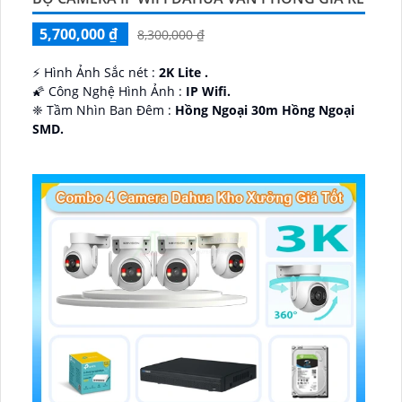
5,700,000 ₫
8,300,000 ₫
️⚡ Hình Ảnh Sắc nét :
2K Lite .
🌠 Công Nghệ Hình Ảnh :
IP Wifi.
❈ Tầm Nhìn Ban Đêm :
Hồng Ngoại 30m Hồng Ngoại
SMD.
🔩 Thiết Kế Camera
Dome Kim loại + Nhựa.
️✤ Khả Năng :
Thu Âm Và Loa.