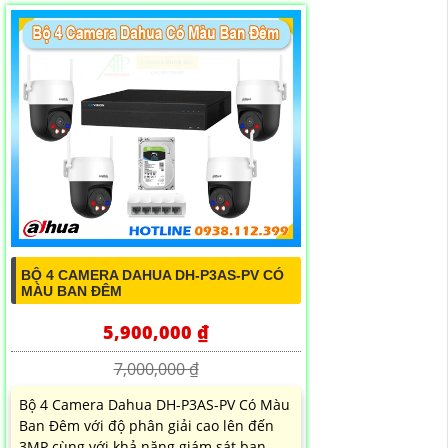
BỘ 4 CAMERA DAHUA DH-P3AS-PV CÓ
MÀU BAN ĐÊM
5,900,000 ₫
7,000,000 ₫
Bộ 4 Camera Dahua DH-P3AS-PV Có Màu
Ban Đêm với độ phân giải cao lên đến
3MP cùng với khả năng giám sát ban