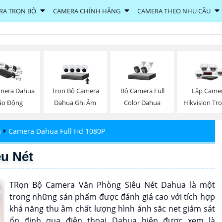
RA TRỌN BỘ
CAMERA CHÍNH HÃNG
CAMERA THEO NHU CẦU
Trọn Bộ Camera
Bộ Camera Full
mera Dahua
Lắp Came
Dahua Ghi Âm
Color Dahua
áo Động
Hikvision Tr
a
Camera Dahua Full Hd 1080P
u Nét
TRọn Bộ Camera Văn Phòng Siêu Nét Dahua là một
trong những sản phẩm được đánh giá cao với tích hợp
khả năng thu âm chất lượng hình ảnh săc net giám sát
ổn định qua điện thoại Dahua hiện được xem là