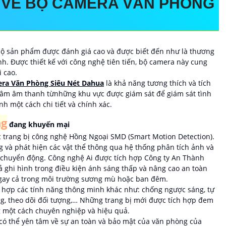
 VỀ
BỘ CAMERA VĂN PHÒNG
ộ sản phẩm được đánh giá cao và được biết đến như là thương
nh. Được thiết kế với công nghệ tiên tiến, bộ camera này cung
 cao.
ra Văn Phòng Siêu Nét Dahua
là khả năng tương thích và tích
 âm âm thanh từnhững khu vực được giám sát để giám sát tình
nh một cách chi tiết và chính xác.
ng
đang khuyến mại
trang bị công nghệ Hồng Ngoại SMD (Smart Motion Detection).
và phát hiện các vật thể thông qua hệ thống phân tích ảnh và
 chuyển động. Công nghệ Ai được tích hợp Công ty An Thành
ả ghi hình trong điều kiện ánh sáng thấp và nâng cao an toàn
 ngay cả trong môi trường sương mù hoặc ban đêm.
 hợp các tính năng thông minh khác như: chống ngược sáng, tự
g, theo dõi đối tượng,… Những trang bị mới được tích hợp đem
ng một cách chuyên nghiệp và hiệu quả.
có thể yên tâm về sự an toàn và bảo mật của văn phòng của