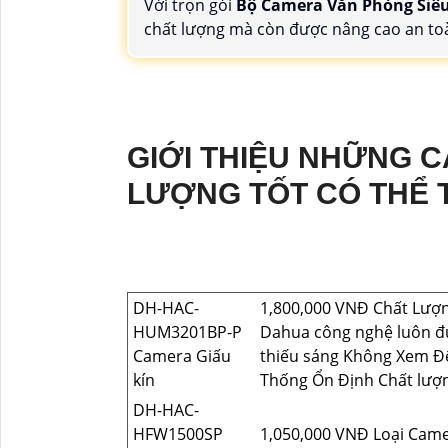
Với trọn gói
Bộ Camera Văn Phòng Siê
chất lượng mà còn được nâng cao an toà
GIỚI THIỆU NHỮNG 
LƯỢNG TỐT CÓ THỂ 
DH-HAC-
1,800,000 VNĐ Chất Lượng
HUM3201BP-P
Dahua công nghệ luôn đ
Camera Giấu
thiếu sáng Không Xem Đ
kín
Thống Ổn Định Chất lượn
DH-HAC-
HFW1500SP
1,050,000 VNĐ Loại Came