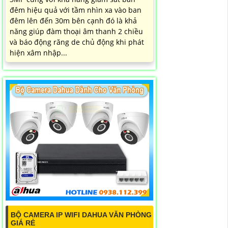
đêm hiệu quả với tầm nhìn xa vào ban
đêm lên đến 30m bên cạnh đó là khả
năng giúp đàm thoại âm thanh 2 chiều
và báo động răng de chủ động khi phát
hiện xâm nhập...
BỘ CAMERA IP WIFI DAHUA VĂN PHÒNG
GIÁ RẺ