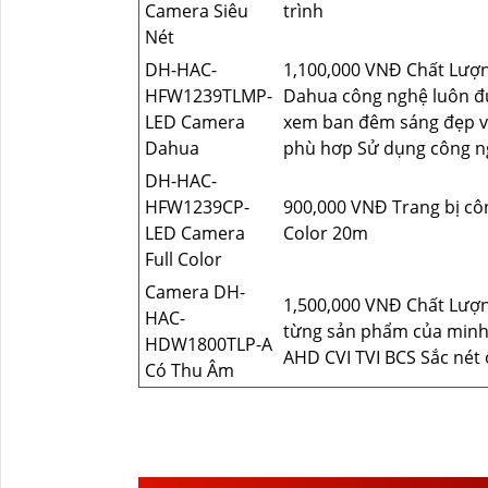
Camera Siêu
trình
Nét
DH-HAC-
1,100,000 VNĐ Chất Lượng
HFW1239TLMP-
Dahua công nghệ luôn đ
LED Camera
xem ban đêm sáng đẹp v
Dahua
phù hơp Sử dụng công n
DH-HAC-
HFW1239CP-
900,000 VNĐ Trang bị cô
LED Camera
Color 20m
Full Color
Camera DH-
1,500,000 VNĐ Chất Lượ
HAC-
từng sản phẩm của minh
HDW1800TLP-A
AHD CVI TVI BCS Sắc nét 
Có Thu Âm