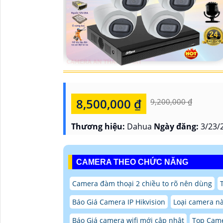
8,500,000 ₫
9,200,000 ₫
Thương hiệu:
Dahua
Ngày đăng:
3/23/
CAMERA THEO CHỨC NĂNG
Camera đàm thoại 2 chiều to rõ nên dùng
Báo Giá Camera IP Hikvision
Loại camera nà
Báo Giá camera wifi mới cập nhật
Top Came